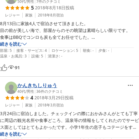
50代
/
男性
|
7
件のクチコミ
5
2018年8月18日
投稿
レジャー
家族
2018年8月
宿泊
8月13日に家族4人で宿泊させて頂きました。

目の前が美しい海で、部屋からのその眺望は素晴らしい限りです。

食事はBBQでコンロも炭も全てお任せでした。

食材のみ持参して簡単にBBQが楽しめて子供たちも喜んでくれまし
続きを読む
|
|
|
|
|
た。

部屋
:
5
接客・サービス
:
4
ロケーション
:
5
朝食
:
-
夕食
:
-
|
|
温泉・お風呂
:
3
設備
:
5
清潔さ
:
-
夕暮れの中でBBQを楽しみ、夜は10時過ぎに心地良い波音を聴きなが
ら就寝しました。

91
本当に久ぶりに味わう最高にいい眠りでした。

かんきちしりゅう
40代
/
男性
|
36
件のクチコミ
4
2018年3月29日
投稿
レジャー
家族
2018年3月
宿泊
3月24日に宿泊しました。チェックインの際におかみさんがとても丁寧
に周辺の観光名所や食事どころ、温泉等の情報をしてくれたのでサービ
ス面としてはとてもよかったです。小学1年生の息子もコテージをすご
く気に入って、コテージから数十メートル先には海があるため夜に海の
続きを読む