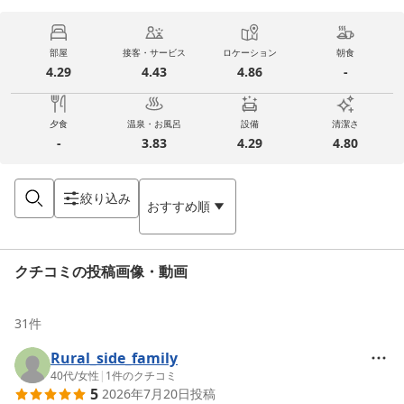
部屋
接客・サービス
ロケーション
朝食
4.29
4.43
4.86
-
夕食
温泉・お風呂
設備
清潔さ
-
3.83
4.29
4.80
絞り込み
おすすめ順
クチコミの投稿画像・動画
31
件
Rural_side_family
40代
/
女性
|
1
件のクチコミ
5
2026年7月20日
投稿