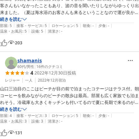
客さんもいなかったこともあり、波の音を聞いたりしながらゆっくり出
来ました。（夏は海水浴のお客さんも来るということなので運が良かっ
たと思っています。）部屋も綺麗でした。併設のような形でハンバーガ
続きを読む
|
|
|
|
|
ー屋さんがあり、事前にお願いするとご飯を作ってもらえるようです。
部屋
:
5
接客・サービス
:
5
ロケーション
:
5
朝食
:
-
夕食
:
-
|
|
温泉・お風呂
:
5
設備
:
5
清潔さ
:
-
今回はハンバーガーをいただきましたがボリュームたっぷりで大変美味
しく、次回も食べたいと思いました。ちなみに周りは自販機含めて何も
203
ないです。最寄りのコンビニもかなり離れてるので、地図を見るなどし
て必ず事前に必要なものを買うようにしてください。それでも最高の宿
なので強くオススメします。
shamanis
60代
/
男性
|
16
件のクチコミ
4
2022年12月30日
投稿
レジャー
一人
2022年12月
宿泊
山口三泊目のここはビーチが目の前で泊まったコテージはテラス付。朝
コーヒーを飲みながらのビーチの散歩は最高。部屋も広く家族でも泊ま
れそう。冷蔵庫も大きくキッチンも付いてるので夏に長期で来るのが楽
しいかと。夜遅く着いた為、併設のPiratesと言うレストランで食事を
続きを読む
|
|
|
|
|
楽しめなかったのが心残り。
部屋
:
4
接客・サービス
:
3
ロケーション
:
5
朝食
:
-
夕食
:
-
|
|
温泉・お風呂
:
3
設備
:
3
清潔さ
:
-
131