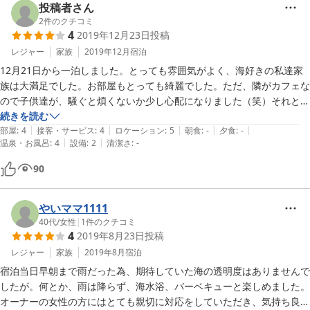
投稿者さん
2
件のクチコミ
4
2019年12月23日
投稿
レジャー
家族
2019年12月
宿泊
12月21日から一泊しました。とっても雰囲気がよく、海好きの私達家
族は大満足でした。お部屋もとっても綺麗でした。ただ、隣がカフェな
ので子供達が、騒ぐと煩くないか少し心配になりました（笑）それと、
キッチンはあるのですが、コップと割り箸、スプーン、取り皿など無か
続きを読む
|
|
|
|
|
ったので有れば物凄く助かります。でも凄く気に入ったので、次回は夏
部屋
:
4
接客・サービス
:
4
ロケーション
:
5
朝食
:
-
夕食
:
-
|
|
温泉・お風呂
:
4
設備
:
2
清潔さ
:
-
にまた来たいです☆店員さんも気さくな方で、素敵な旅に成りました。
90
やいママ1111
40代
/
女性
|
1
件のクチコミ
4
2019年8月23日
投稿
レジャー
家族
2019年8月
宿泊
宿泊当日早朝まで雨だった為、期待していた海の透明度はありませんで
したが。何とか、雨は降らず、海水浴、バーベキューと楽しめました。
オーナーの女性の方にはとても親切に対応をしていただき、気持ち良く