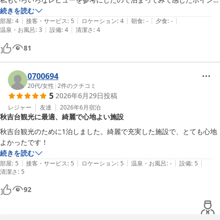
だけ書きます。

続きを読む
|
|
|
|
|
・おすすめはシーズンオフ　シーズンだと値段が割高に感じるのと、騒
部屋
:
4
接客・サービス
:
5
ロケーション
:
4
朝食
:
-
夕食
:
-
|
|
温泉・お風呂
:
3
設備
:
4
清潔さ
:
4
ぐお客さんがいる確率が上がる。

・スタッフさんは感じの良いマダム達　　いろいろレビューを見て行く
81
と若いパリピっぽい人達がスタッフなのかと思いましたが違いました。

・離れの部屋がおすすめ　最初に受付と軽い説明を受けたらあとは自由
に気ままに過ごせます。海辺の高級リゾートのサービスを求める方はや
0700694
めたほうがいい
20代
/
女性
|
2
件のクチコミ
5
2026年6月29日
投稿
レジャー
友達
2026年6月
宿泊
秋吉台観光に最適、綺麗で心地よい施設
秋吉台観光のために1泊しました。綺麗で充実した施設で、とても心地
よかったです！
続きを読む
|
|
|
|
|
部屋
:
5
接客・サービス
:
5
ロケーション
:
5
温泉・お風呂
:
-
設備
:
5
清潔さ
:
5
92