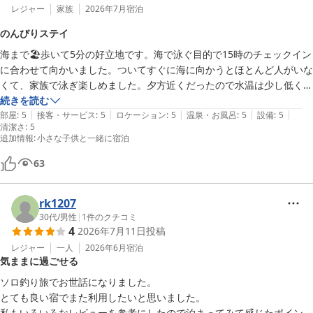
レジャー
家族
2026年7月
宿泊
のんびりステイ
海まで🏖️歩いて5分の好立地です。海で泳ぐ目的で15時のチェックイン
に合わせて向かいました。ついてすぐに海に向かうとほとんど人がいな
くて、家族で泳ぎ楽しめました。夕方近くだったので水温は少し低く、
冷たかったです。朝ごはんとBBQグリルをオプション追加でお願いし
続きを読む
|
|
|
|
|
ました。宿泊したお部屋はコテージタイプで広くはないですが家族で泊
部屋
:
5
接客・サービス
:
5
ロケーション
:
5
温泉・お風呂
:
5
設備
:
5
清潔さ
:
5
まるには十分な広さでした。ファシリティも清潔感があり、必要な物は
追加情報
:
小さな子供と一緒に宿泊
揃っていました。フライパンや調理器具、オーブン、レンジ、湯沸かし
ポット、冷蔵庫、ドライヤー、歯ブラシ、虫除けベープ、タオル、使い
63
捨てスリッパなど。オーナーも柔軟に対応していただけて、子どもがい
ても気を使わずに泊まる事のできる環境でした。朝ごはんはベーコンチ
rk1207
ーズをフランスパンにはさんだものとサラダ、ヨーグルト、コーヒー、
30代
/
男性
|
1
件のクチコミ
紅茶、子供にはオレンジジュース。サラダドレッシングが美味しかった
4
2026年7月11日
投稿
です。BBQグリルも清潔でした。夜も朝もカーテンを開けると海が見
レジャー
一人
2026年6月
宿泊
えるので、夜はイカ釣り漁船を子供と一艘二艘と数えながら花火をした
気ままに過ごせる
りして、子どもも喜んでいました。近くにスーパーはないので必要な物
ソロ釣り旅でお世話になりました。

はあらかじめ用意していきました。

とても良い宿でまた利用したいと思いました。

家族で心地よく過ごせたので、来年は連泊予約できたらいいね。と話し
私もいろいろなレビューを参考にしたので泊まってみて感じたポイント