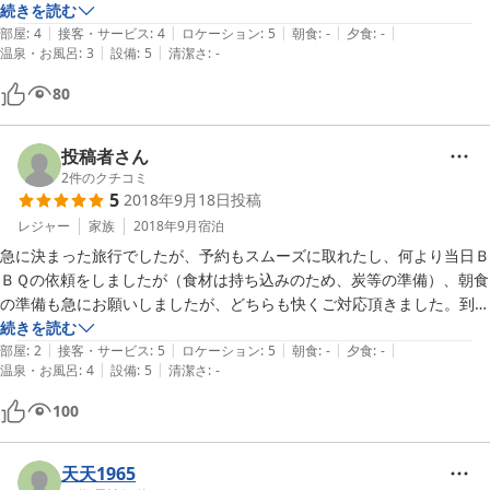
過ごせました。来年は是非、絶好のお天気の時にお邪魔したいです！

続きを読む
|
|
|
|
|
個人的には、BコテージかSコテージがオススメです！
部屋
:
4
接客・サービス
:
4
ロケーション
:
5
朝食
:
-
夕食
:
-
|
|
温泉・お風呂
:
3
設備
:
5
清潔さ
:
-
80
投稿者さん
2
件のクチコミ
5
2018年9月18日
投稿
レジャー
家族
2018年9月
宿泊
急に決まった旅行でしたが、予約もスムーズに取れたし、何より当日Ｂ
ＢＱの依頼をしましたが（食材は持ち込みのため、炭等の準備）、朝食
の準備も急にお願いしましたが、どちらも快くご対応頂きました。到着
後と、出発時に近辺の観光案内もして頂き、オーナーさんの人柄がとて
続きを読む
|
|
|
|
|
も良かったです。

部屋
:
2
接客・サービス
:
5
ロケーション
:
5
朝食
:
-
夕食
:
-
|
|
温泉・お風呂
:
4
設備
:
5
清潔さ
:
-
ただ一つ、事前にロフトは暑いと言われていたのですが、せっかくだし
子供が寝たい！と言うので寝ましたが、やはり暑かったです。別に布団
100
もご準備頂いていましたが、夏場の利用を考えると、暑さ対策をご検討
頂ければと思います。
天天1965