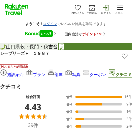
お気に入り
予約確認
ログイン
メニュー
山口県
萩・長門・秋吉台
シーブリーズ＋ １９８７
ふるさと納税対象
施設紹介
プラン
部屋
写真
クーポン
クチコミ
クチコミ
総合評価
5
16
件
4.43
4
9
件
3
1
件
2
3
件
39
件
1
2
件