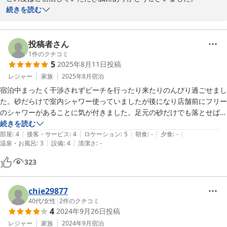
また、お忙しい中口コミ投稿していただき、ありがとうございま
続きを読む
す。

気に入っていただけたようで、お客様のお言葉が大変うれしく思い
ます。

投稿者さん
またこちらにいらした際は、是非ご利用していただけると幸いで
1
件のクチコミ
5
2025年8月11日
投稿
レジャー
家族
2025年8月
宿泊
シーブリーズ＋ １９８７
宿泊中まったく干渉されずビーチを行ったり来たりのんびり過ごせまし
2026-04-15
た。砂だらけで室内シャワー使っていましたが後になり店舗前にフリー
のシャワーがあることに気が付きました。足元の砂だけでも落とせばよ
かったと反省しています。比較的新しい施設のためかトイレもシャワー
続きを読む
|
|
|
|
|
も清潔でした。近隣のコンビニまで車で10分はかかるのでフード・ド
部屋
:
4
接客・サービス
:
4
ロケーション
:
5
朝食
:
-
夕食
:
-
|
|
温泉・お風呂
:
3
設備
:
4
清潔さ
:
-
リンクの持参は必須です。夕食はバーベキューにしました。肉野菜以外
は各家庭で用意されたほうがよさそうです。。朝食はカフェでハンバー
323
ガーを食べましたが10歳の子供もあっという間に平らげおいしいと言
っていました。これだけ海がきれいで部屋にすぐ戻れる環境はなかなか
ないと思います。海好きの方には強くお勧めできます。
chie29877
40代
/
女性
|
2
件のクチコミ
4
2024年9月26日
投稿
レジャー
家族
2024年9月
宿泊