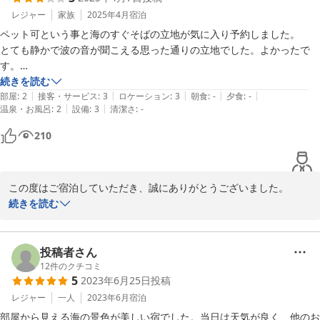
レジャー
家族
2025年4月
宿泊
ペット可という事と海のすぐそばの立地が気に入り予約しました。

とても静かで波の音が聞こえる思った通りの立地でした。よかったで
す。

ただ中学生以上の大人4人は少しせまいかなーと感じました。

続きを読む
|
|
|
|
|
ワンコ連れだったので最後備え付けの掃除機を使用しようとしたところ
部屋
:
2
接客・サービス
:
3
ロケーション
:
3
朝食
:
-
夕食
:
-
|
|
温泉・お風呂
:
2
設備
:
3
清潔さ
:
-
壊れているのか使い方が間違っているのかわかりませんが使えませんで
した。（掃除機のコンセントのところにテープで補正してあったので普
210
段から接触が悪いのかな？と思いました）掃除機を持ち上げると吸い込
み口からゴミがたくさん出てきて少し不衛生だと思いました。

コロコロも備え付けてくださってましたが壊れておりとても使いにくか
この度はご宿泊していただき、誠にありがとうございました。

ったです。

設備や備品について不快な思いをさせてしまい、誠に申し訳ありま
続きを読む
ただ金曜日で他の宿泊客もいませんし気兼ねなく宿泊できました。

せんでした

ありがとうございます
。お客様の貴重なご意見を参考に改善に努めてまいります。

またお越しいただけると幸いです。
投稿者さん
12
件のクチコミ
2025-04-07
5
2023年6月25日
投稿
レジャー
一人
2023年6月
宿泊
部屋から見える海の景色が美しい宿でした。当日は天気が良く、他のお