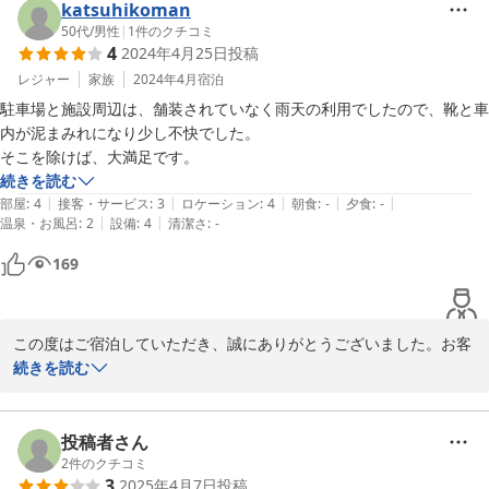
katsuhikoman
50代
/
男性
|
1
件のクチコミ
4
2024年4月25日
投稿
レジャー
家族
2024年4月
宿泊
駐車場と施設周辺は、舗装されていなく雨天の利用でしたので、靴と車
内が泥まみれになり少し不快でした。

そこを除けば、大満足です。
続きを読む
|
|
|
|
|
部屋
:
4
接客・サービス
:
3
ロケーション
:
4
朝食
:
-
夕食
:
-
|
|
温泉・お風呂
:
2
設備
:
4
清潔さ
:
-
169
この度はご宿泊していただき、誠にありがとうございました。お客
様の貴重なご意見を参考にし、当施設をより良いものにしていける
続きを読む
ようにつとめてまいりたいと思います。またのお越しをスタッフ一
同心よりお待ちしております。

シーブリーズ+1987　店主
投稿者さん
2
件のクチコミ
2024-07-29
3
2025年4月7日
投稿