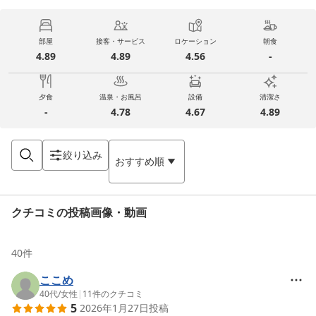
部屋
接客・サービス
ロケーション
朝食
4.89
4.89
4.56
-
夕食
温泉・お風呂
設備
清潔さ
-
4.78
4.67
4.89
絞り込み
おすすめ順
クチコミの投稿画像・動画
40
件
ここめ
40代
/
女性
|
11
件のクチコミ
5
2026年1月27日
投稿