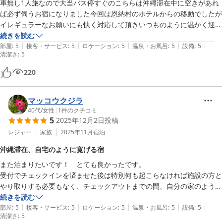
車無し1人旅なので大当バス停すぐのこちらは沖縄滞在中に空きがあれ
ば必ず伺うお宿になりました今回は恩納村のホテルからの移動でしたが
イレギュラーなお願いにも快く対応して頂きいつものように温かく迎え
て下さいました素敵な景色と清潔でおしゃれな空間でゆっくりとした時
続きを読む
|
|
|
|
|
間を過ごしつつ電動自転車で近くのカフェやお気に入りの飲食店そして
部屋
:
5
接客・サービス
:
5
ロケーション
:
5
温泉・お風呂
:
5
設備
:
5
清潔さ
:
5
残波岬やビーチ巡りを楽しみました何よりこんなに便利なのにとても静
か！

220
これが読谷村が最高に好きな所です
マッコウクジラ
40代
/
女性
|
1
件のクチコミ
5
2025年12月2日
投稿
レジャー
家族
2025年11月
宿泊
沖縄滞在、自宅のように寛げる宿
また泊まりたいです！　とても良かったです。

受付でチェックインを済ませた後は特別何も起こらなければ施設の方と
やり取りする必要もなく、チェックアウトまでの間、自分の家のように
寛げます。

続きを読む
|
|
|
|
|
姉妹で4泊させていただきましたが、不便を感じることは何もなかった
部屋
:
5
接客・サービス
:
5
ロケーション
:
5
温泉・お風呂
:
5
設備
:
5
清潔さ
:
5
です。　スーパー・コンビニ・飲食店、全て近くにあります。　食器や