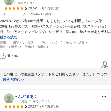
います。

18
件のクチコミ
5
2024年3月17日
投稿
お部屋内で生活していただく上でお気づきいただきました点も、コ
レジャー
一人
2024年3月
宿泊
メントいただきありがとうございます。

2024.3.12から2泊(赤の部屋）しました。バスを利用しての一人旅。

頂きましたご意見を参考に、改善や工夫をしていきたいと思いま
28番.128番のバス、那覇バスステーション→読谷村バスステーション
す。

行、途中アメリカンビレッジに立ち寄り、宿の前にBs大当があり便利
です。

続きを読む
この度は、メヌホットにご宿泊くださり、また、貴重なご意見ご感
|
|
|
|
|
メゾネットのキッチン付き、綺麗でおしゃれです。5分以内にコンビ
部屋
:
5
接客・サービス
:
5
ロケーション
:
4
朝食
:
-
夕食
:
-
想をご投稿をいただきまして、誠にありがとうございました。
|
|
温泉・お風呂
:
5
設備
:
5
清潔さ
:
-
ニ・スーパーや食事のできるお店もあります。3.5㎞先には日航ホテル
のある海岸があり、窓から臨める夕日の沈む海の景色は最高です。

2024-08-08
196
静かで鳥の鳴き声と風になびくサトウキビ畑のザワワ〜ザワワ〜♪

洗濯機・乾燥機もあり無料です。

単身・カップル、ご家族で、のんびりとした過ごし方をしたい方にお勧
この度は、宿泊施設メヌホットをご利用くださり、また、口コミの
めです。
ご投稿をくださいまして、誠にありがとうございます。

続きを読む
バスでのご移動でいらっしゃったのですね。

最寄りのバス停もご活用いただき、交通に不便なくお越しいただけ
らんどまあく
たご様子がうかがえ、安心いたしました。

40代
/
男性
|
25
件のクチコミ
5
2023年9月10日
投稿