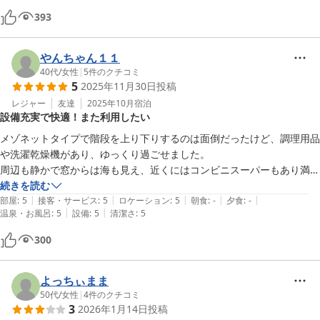
調理器具も一通り揃っているので、私達はソーキそばを作ったりしてみ
393
ました。

沖縄へ行った時にはまた利用させてもらおうと思います♪ ありがとうご
やんちゃん１１
ざいました。

40代
/
女性
|
5
件のクチコミ
5
2025年11月30日
投稿
レジャー
友達
2025年10月
宿泊
設備充実で快適！また利用したい
メゾネットタイプで階段を上り下りするのは面倒だったけど、調理用品
や洗濯乾燥機があり、ゆっくり過ごせました。

周辺も静かで窓からは海も見え、近くにはコンビニスーパーもあり満足
です。

続きを読む
|
|
|
|
|
施設内も清掃がきちんとされてました。

部屋
:
5
接客・サービス
:
5
ロケーション
:
5
朝食
:
-
夕食
:
-
|
|
温泉・お風呂
:
5
設備
:
5
清潔さ
:
5
また、利用したいです。
300
よっちぃまま
50代
/
女性
|
4
件のクチコミ
3
2026年1月14日
投稿