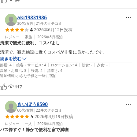
aki19831986
30代
/
女性
|
21
件のクチコミ
4
2026年6月12日
投稿
レジャー
家族
2026年5月
宿泊
清潔で観光に便利、コスパよし
清潔で、観光施設に近くコスパが非常に良かったです。
続きを読む
|
|
|
|
|
部屋
:
4
接客・サービス
:
4
ロケーション
:
4
朝食
:
-
夕食
:
-
|
|
温泉・お風呂
:
3
設備
:
4
清潔さ
:
4
追加情報
:
小さな子供と一緒に宿泊
117
きいぼう8590
60代
/
女性
|
22
件のクチコミ
5
2026年4月19日
投稿
レジャー
一人
2026年4月
宿泊
バス停すぐ！静かで便利な宿で満喫