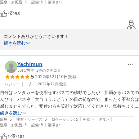
|
|
温泉・お風呂
:
5
設備
:
5
清潔さ
:
-
早朝のバルコニーで聴いた鳥の声、満たされた時間が過ごせました。
58
コメントありがとうございます！

口コミまで見ていてくれて、とても嬉しいです!(^^)!

続きを読む
お客様の貴重なお時間を満たすことが出来てスタッフ共々、光栄で
Yachimun
2019-10-10
50代
/
男性
|
3
件のクチコミ
5
2022年12月10日
投稿
レジャー
一人
2022年12月
宿泊
自分はレンタカーを使用せずバスでの移動でしたが、那覇からバスでの
んびり、バス停「大当（うふどう）の目の前なので、まったく不都合は
感じませんでした。受付の方も笑顔で対応してくださり、気持ちよく宿
泊できました。室内は３階建てなので、階段での移動となります。コン
続きを読む
|
|
|
|
|
クリート打ち放しのお洒落なつくりで、リゾート感を満喫できます。ま
部屋
:
5
接客・サービス
:
5
ロケーション
:
5
朝食
:
-
夕食
:
-
|
|
温泉・お風呂
:
5
設備
:
5
清潔さ
:
-
た、３階から眺める読谷の海は本当に素晴らしかったです。特筆すべき
は衛生管理がしっかりしていることです。キッチン、バスルーム、室内
1
181