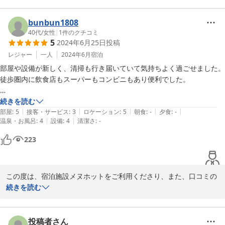
お部屋の中も、外の景色も、ご評価下さり誠にありがとうございま
す。

bunbun1808
40代
/
女性
|
1
件のクチコミ
5
2024年6月25日
投稿
まるで現地住民になったようなご利用ができたとのことで、当施設
のコンセプトを楽しんで頂けましたこと、大変嬉しく思います。

レジャー
一人
2024年6月
宿泊
部屋や設備が新しく、清掃も行き届いていて気持ちよく過ごせました。

駐車場に関しては、難しいというお声をよくいただく部分でござい
徒歩圏内に飲食店もスーパーもコンビニもあり便利でした。

ます。

少しでもお客様が駐車しやすくなるよう、ご案内や車庫周辺の環境
以下気づいた点3点記載します。

続きを読む
整備に関しても、今後もできる限りの配慮ができるよう取り組んで
|
|
|
|
|
洗濯機と乾燥機が備え付けですが、全て乾燥機に入れないので、物干し
部屋
:
5
接客・サービス
:
3
ロケーション
:
5
朝食
:
-
夕食
:
-
まいりたいと思います。

|
|
温泉・お風呂
:
4
設備
:
4
清潔さ
:
-
用の設備が欲しかった。

洗面所や浴室にフックやタオルハンガーがなく、洗面用具が引っ掛けら
223
ぜひ、沖縄にあるセカンドハウスとして、

れなくて不便でした。

メヌホットにまたお帰りになりますことを

何回かうっかり鍵を忘れて階段登って取りに行くことがあったので、玄
楽しみにお待ちしております。

関ドア付近にキーフックがあれば玄関付近に置けるので便利だと思いま
この度は、宿泊施設メヌホットをご利用くださり、また、口コミの
した。
この度は、ご宿泊くださり、また、すてきなコメントのご投稿をい
ご投稿をくださいまして、誠にありがとうございます。

続きを読む
ただきまして、誠にありがとうございました。
お部屋内の設備や清掃面にご評価いただき、誠にありがとうござい
2025-02-05
ます。また、施設周辺の環境も気に入っていただき、大変嬉しく思
投稿者さん