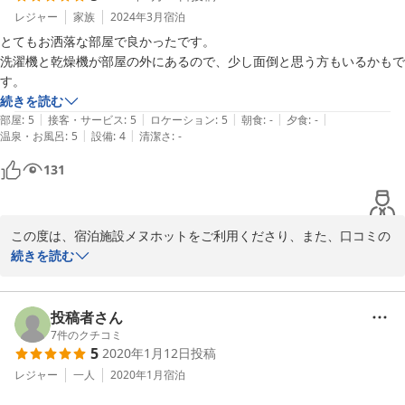
レジャー
家族
2024年3月
宿泊
とてもお洒落な部屋で良かったです。

洗濯機と乾燥機が部屋の外にあるので、少し面倒と思う方もいるかもで
す。
続きを読む
|
|
|
|
|
部屋
:
5
接客・サービス
:
5
ロケーション
:
5
朝食
:
-
夕食
:
-
|
|
温泉・お風呂
:
5
設備
:
4
清潔さ
:
-
131
この度は、宿泊施設メヌホットをご利用くださり、また、口コミの
ご投稿をくださいまして、誠にありがとうございます。

続きを読む
メヌホットはデザイナーズ型のメゾネットホテルで、少し凝った造
りをしております。

投稿者さん
コメントでもいただきましたように、少々ご不便を感じられるお客
7
件のクチコミ
5
2020年1月12日
投稿
様もいらっしゃると思いますが、お洒落なお部屋とのご感想をいた
だけ大変嬉しく思います。

レジャー
一人
2020年1月
宿泊