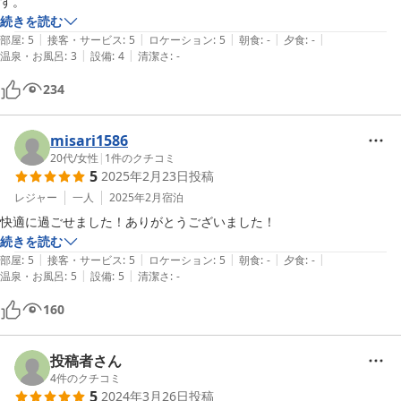
す。
小さなスペースに建てた3階建ての宿泊施設が故に、ご不便をおか
続きを読む
けする部分もあったかとは思いますが、1階の車庫から3階フロアの
|
|
|
|
|
部屋
:
5
接客・サービス
:
5
ロケーション
:
5
朝食
:
-
夕食
:
-
景色まで、メヌホットの造りを楽しんでご活用くださったご様子が
|
|
温泉・お風呂
:
3
設備
:
4
清潔さ
:
-
伺え、大変嬉しく思います。

234
周囲の環境もご不便はございませんでしたようで、安心いたしまし
た。

misari1586
また沖縄に、、、ではなく、メヌホットにお帰りくださいます日を
20代
/
女性
|
1
件のクチコミ
楽しみに、スタッフ一同心よりお待ちしております。

5
2025年2月23日
投稿
この度は、ご宿泊くださり、また嬉しい口コミのご投稿をいただき
レジャー
一人
2025年2月
宿泊
まして、誠にありがとうございました。
快適に過ごせました！ありがとうございました！
2024-02-12
続きを読む
|
|
|
|
|
部屋
:
5
接客・サービス
:
5
ロケーション
:
5
朝食
:
-
夕食
:
-
|
|
温泉・お風呂
:
5
設備
:
5
清潔さ
:
-
160
投稿者さん
4
件のクチコミ
5
2024年3月26日
投稿