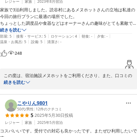
お部屋内のご移動を要するメゾネット造りですが、綺麗でおしゃれ
レジャー
家族
2023年8月
宿泊
とのご評価もいただけ、また、お部屋からの景色も気に入っていた
家族で3泊利用しました。読谷村にあるメヌホットさんの立地は私達の
だけたようで、とても嬉しいです。

今回の旅行プランに最適の場所でした。

ちょっとした調度品や食器などはオーナーさんの趣味がとても素敵で、
メヌホットは『憩いと安らぎをお客様に届けたい』という思いで名
テンションが上がらずにはいられませんでした。

続きを読む
付けた宿泊施設です。

|
|
|
|
|
1階の各部屋別専用ガレージには使い放題の、部屋専用の洗濯機と乾燥
部屋
:
5
接客・サービス
:
5
ロケーション
:
4
朝食
:
-
夕食
:
-
鳥の鳴き声とサトウキビのなびく音に癒されてお過ごしいただけた
|
|
温泉・お風呂
:
5
設備
:
5
清潔さ
:
-
機、近くのビーチで濡れた足や荷物を洗える水道がありとても便利であ
のでしたら、私どもとしても本望です。

りがたく、3階のテラスから眺めるさとうきび畑、海、空、夕日、海に
248
沈む月は、とても思い出深い風景となりました。

ぜひまた、のんびりとお過ごしになりたい時にはメヌホットをご利
徒歩圏内にコンビニやスーパーもあり、ちょっとした買い物には不自由
用いただけます事を、

しません。

スタッフ一同心よりお待ちしております。

この度は、宿泊施設メヌホットをご利用くださり、また、口コミの
いつかまた、沖縄に、、、、というよりも、またメヌホットに泊まりに
ご投稿をくださいまして、誠にありがとうございます。

続きを読む
行きたいなと思わせる、家族みんな大満足なお宿でした。大変お世話に
この度は、ご宿泊くださり、また嬉しい口コミのご投稿をいただき
なりました。ありがとうございました。
メヌホットの立地を気に入っていただきまして、さらにメヌホット
に大変ご好評を承りまして、誠にありがとうございます。

こやりん9801
2024-08-02
50代
/
男性
|
12
件のクチコミ
5
2025年5月30日
投稿
こだわって読谷村『横田屋窯』さんのやちむん（焼き物）食器をご
用意しておりますが、このようなお声を頂けるとこだわり甲斐があ
レジャー
家族
2025年5月
宿泊
ります。

コスパいいです。受付での対応も良かったです。またぜひ利用したいで