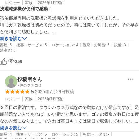
レジャー
家族
2026年1月
宿泊
洗濯乾燥機が便利で感動！
宿泊部屋専用の洗濯機と乾燥機を利用させていただきました。

特にガス乾燥機は初めてだったので、噂には聞いてましたが、その早さ
と便利さに感動しました。

お部屋も綺麗でセンスも良く、オーナーさんのこだわりも強く感じまし
続きを読む
|
|
|
|
|
た。

部屋
:
5
接客・サービス
:
5
ロケーション
:
4
温泉・お風呂
:
5
設備
:
3
清潔さ
:
5
駐車場から荷物をあげるのが、大変だったかな、、
259
投稿者さん
7
件のクチコミ
5
2025年7月29日
投稿
レジャー
家族
2025年7月
宿泊
２回目の宿泊です。タウンハウス形式なので動線だけが難点ですが、足
腰問題ない人であれば、いい宿だと思います。ゴミの収集が数日に１度
なのが気になります。できれば毎日もしくは隔日で収集して欲しい。戸
建ての宿命で仕方ないのですが、害虫出ることがあります。かなり大き
続きを読む
|
|
|
|
|
目の奴。殺虫剤はアメニティにありますから各自対応が必要です。これ
部屋
:
4
接客・サービス
:
5
ロケーション
:
5
朝食
:
-
夕食
:
-