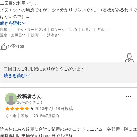
二回目の利用です。

お部屋の構造や施設設備のイメージを、なるべく事前にお客様に届
メヌエットの場所ですが、少々分かりづらいです。（看板があるわけで
けられるように、サイトでの情報提示と丁寧な施設紹介を心がけて
はないので）

まいりたいと思います。

青の部屋の駐車場は、木が植わっている部分が少し重なるので、確かに
続きを読む
|
|
|
|
|
停めづらいです。

部屋
:
5
接客・サービス
:
4
ロケーション
:
5
朝食
:
-
夕食
:
-
この度は、ご宿泊くださり、また、すてきなコメントのご投稿をい
|
|
温泉・お風呂
:
5
設備
:
5
清潔さ
:
-
ただきまして、誠にありがとうございました。
私は三が日に泊まりました。

2024-08-02
1
158
チェックインの時間帯を夕方にしていましたが、早めに行きましたが、
スタッフが不在の時間帯があるかもしれませんので、チェックインをす
る際は、居るか居ないか、確認したほうがいいかもしれません。私の時
二回目のご利用誠にありがとうございます！

は他の人を待っていたようで、たまたまスムーズにチェックイン出来ま
続きを読む
した。

貴重なご意見、ご感想も添えて頂き嬉しいです！

お客様のご意見・ご感想は私たちスタッフの励みになります★

施設自体まだまだ新しいので、満足です。

投稿者さん
ただ、室内に階段があるので、足の悪い人は不便だと思います。

これからもお客様に満足して頂けるようスタッフ一同、精進してま
36
件のクチコミ
一階が駐車場・洗濯機、

5
2018年7月13日
投稿
いります！

二階がテレビがあり、ベッドルーム。

その他
家族
2018年7月
宿泊
三階がダイニングキッチン、バス、トイレ、洗面、ベランダ。

三回目のご宿泊もスタッフ一同、心よりお待ちしております★！
読谷村にある綺麗な合計３部屋のみのコンドミニアム　各部屋一階には
一通りの調理器具が揃っています。菜箸と、キッチン用のタオルが欲し
2020-01-22
無料専用駐車場があり雨の日でも便利
