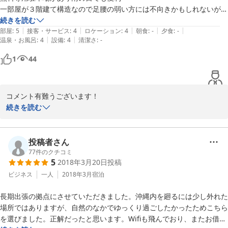
かったです。

一部屋が３階建て構造なので足腰の弱い方には不向きかもしれないが　
（台ふきんは２枚あります）

部屋の防音性も高く　３階からの見晴らしも良いので　まるで自分の家
続きを読む
調味料、サランラップ、キッチンペーパー菜箸となどはありません。

|
|
|
|
|
にいるようなプライベートな特別感がたまらない。近くにはイオンBIG
部屋
:
5
接客・サービス
:
4
ロケーション
:
4
朝食
:
-
夕食
:
-
料理をする際には、調味料は自分で用意されるか、チェックインの際に
|
|
温泉・お風呂
:
4
設備
:
4
清潔さ
:
-
やコンビニもあり立地や使い勝手は悪くないものの周辺にはリゾート感
有料（金額は数百円程度）で貸してもらうことが出来るようです。

が無いので車を使いアクティブに島を動き回る人向け　年１０回以上は
電子レンジと、ケトルがあります。トースターはありません。

1
44
沖縄へ来る琉球リピーターですが　他人には内緒にしておきたい程の良
不便なところは、食器を乾かす場所がないことです。

宿発見でした。また利用させていただきます

食洗器はありました。（手洗いした場合は、食洗器に入れて水を自然に
乾かすか・・・）

コメント有難うございます！

気に入って頂けて嬉しい限りです☆

続きを読む
バスには、イスと手おけがありますし、市販のシャンプーリンス、ボデ
心地よい空間で宿泊して頂けるよう、

ィーソープがあります。

精進して参ります！

洗濯機は未使用なので、洗剤と、干す為のハンガーなどがあるかは不明
またのご宿泊も心よりお待ちしております！
投稿者さん
です。　

77
件のクチコミ
2018-07-23
5
2018年3月20日
投稿
近くにスーパーはコンビニがありますが、レンタカーを利用されるので
ビジネス
一人
2018年3月
宿泊
あれば、

不便なところは特にないと感じました。
長期出張の拠点にさせていただきました。沖縄内を廻るには少し外れた
場所ではありますが、自然のなかでゆっくり過ごしたかったためこちら
を選びました。正解だったと思います。Wifiも飛んでおり、またお借り