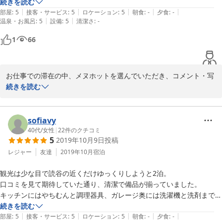
した赤の部屋はデスクもあったので仕事も進めることが出来ました。

続きを読む
|
|
|
|
|
新しく清潔でおしゃれな空間でとても居心地の良いお宿だと思います。

部屋
:
5
接客・サービス
:
5
ロケーション
:
5
朝食
:
-
夕食
:
-
|
|
温泉・お風呂
:
5
設備
:
5
清潔さ
:
-
夕焼けももちろんなのですが、早朝の空気もとてもおいしいです。

テラスは鳥のさえずりが聞こえてくる空間で海を眺めながら飲む珈琲は
1
66
とてもおいしかったです。

キッチンは調理器具や食器もそろっているので、夜は毎食自炊しまし
た。

お仕事での滞在の中、メヌホットを選んでいただき、コメント・写
すぐそばにコンビニやスーパーがあるのでとても便利です。ヤムチンで
真まで添えてもらって大変ありがとうございます(＾＾)♪

続きを読む
いただくとまた一層おいしく感じますね。まさにここに住むかの如く過
私達もお客様に喜んでいただき嬉しいばかりです★

ごすことが出来ました。

この空間を壊さず、向上していくよう、スタッフ一同精進していき
海辺の方に行くと評判の良い飲食店もあるようです。最終日の朝は早き
ます♪
sofiavy
して散歩がてらパンケーキが有名なお店まで朝食をいただきに行きまし
40代
/
女性
|
22
件のクチコミ
た。とても充実した出張でした！

2018-03-26
5
2019年10月9日
投稿
レジャー
友達
2019年10月
宿泊
観光は少な目で読谷の近くだけゆっくりしようと2泊。

口コミを見て期待していた通り、清潔で備品が揃っていました。

キッチンにはやちむんと調理器具、ガレージ奥には洗濯機と洗剤まで。

(ルームウェアはありません）

続きを読む
|
|
|
|
|
何よりバスタブからのさとうきび畑と海と空が至福の景色です。

部屋
:
5
接客・サービス
:
5
ロケーション
:
5
朝食
:
-
夕食
:
-