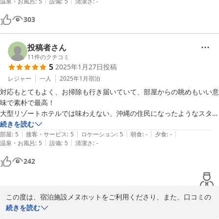
|
|
温泉・お風呂
:
5
設備
:
5
清潔さ
:
-
が無理ならホテルへ宿泊しましょう。

あと、防災上これも仕方ないとは思いますが、ベッドルームの階段上部
303
にある非常灯が明るすぎてアイマスクがいります。せめて就寝時にカバ
ーできるものがあればいいですね。

以上が個人的に気になった点ですが、その他は満足です！
投稿者さん
11
件のクチコミ
5
2025年1月27日
投稿
レジャー
一人
2025年1月
宿泊
対応もとてもよく、お掃除も行き届いていて、部屋からの眺めもいい意
味で素朴で最高！

大型リゾートホテルでは味わえない、沖縄の住民になったようなスタイ
ルを楽しめました。

続きを読む
|
|
|
|
|
唯一、車の車庫入れがちょっとだけ難しいかな。

部屋
:
5
接客・サービス
:
5
ロケーション
:
5
朝食
:
-
夕食
:
-
|
|
温泉・お風呂
:
5
設備
:
5
清潔さ
:
-
人に教えたくない隠れ家にしたいお宿でした。最高です。
242
この度は、宿泊施設メヌホットをご利用くださり、また、口コミの
ご投稿をくださいまして、誠にありがとうございます。

続きを読む