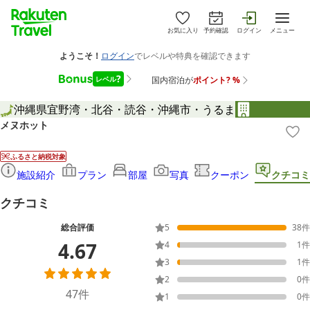
お気に入り
予約確認
ログイン
メニュー
沖縄県
宜野湾・北谷・読谷・沖縄市・うるま
メヌホット
ふるさと納税対象
施設紹介
プラン
部屋
写真
クーポン
クチコミ
クチコミ
総合評価
5
38
件
4.67
4
1
件
3
1
件
2
0
件
47
件
1
0
件