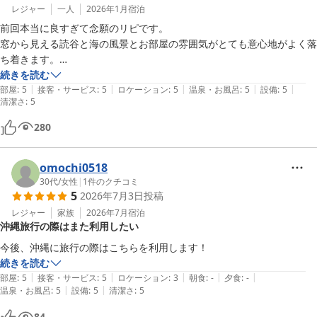
レジャー
一人
2026年1月
宿泊
前回本当に良すぎて念願のリピです。

窓から見える読谷と海の風景とお部屋の雰囲気がとても意心地がよく落
ち着きます。

お部屋の雰囲気や調度品、備品のセンスもとてもよくてずっと滞在した
続きを読む
|
|
|
|
|
くなります。

部屋
:
5
接客・サービス
:
5
ロケーション
:
5
温泉・お風呂
:
5
設備
:
5
清潔さ
:
5
早くまた訪れたいです。
280
omochi0518
30代
/
女性
|
1
件のクチコミ
5
2026年7月3日
投稿
レジャー
家族
2026年7月
宿泊
沖縄旅行の際はまた利用したい
今後、沖縄に旅行の際はこちらを利用します！
続きを読む
|
|
|
|
|
部屋
:
5
接客・サービス
:
5
ロケーション
:
3
朝食
:
-
夕食
:
-
|
|
温泉・お風呂
:
5
設備
:
5
清潔さ
:
5
84