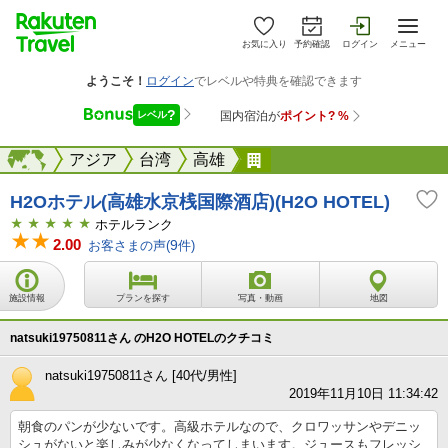
お気に入り
予約確認
ログイン
メニュー
海外
海外
アジア
台湾
高雄
H2Oホテル(高雄水京桟国
H2Oホテル(高雄水京桟国際酒店)(H2O HOTEL)
ホテルランク
2.00
お客さまの声(
9
件)
施設情報
プランを探す
写真・動画
地図
natsuki19750811さん のH2O HOTELのクチコミ
natsuki19750811さん [40代/男性]
2019年11月10日 11:34:42
朝食のパンが少ないです。高級ホテルなので、クロワッサンやデニッ
シュがないと楽しみが少なくなってしまいます。ジュースもフレッシ