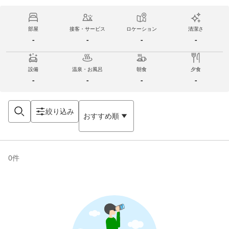
部屋
接客・サービス
ロケーション
清潔さ
-
-
-
-
設備
温泉・お風呂
朝食
夕食
-
-
-
-
絞り込み
おすすめ順
0
件