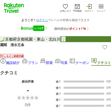
お気に入り
予約確認
ログイン
メニュー
京都府
京都
祇園・東山・北白川
麗閣 清水五条
ふるさと納税対象
施設紹介
プラン
部屋
写真
クーポン
クチコミ
クチコミ
総合評価
5
0
件
-
4
0
件
3
0
件
2
0
件
0
件
1
0
件