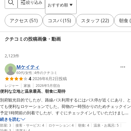
絞り込み
おすすめ順
アクセス
(
51
)
コスパ
(
15
)
スタッフ
(
22
)
朝食
(
クチコミの投稿画像・動画
2,123
件
Mケイティ
60代
/
女性
|
4
件のクチコミ
4
2026年6月2日
投稿
レジャー
家族
2026年5月
宿泊
便利な立地と温泉最高、朝食に期待
別府観光目的でしたが、路線バス利用するにはバス停が近くにあり、と
ても便利なロケーションでした。荷物の一時預かりのためチェックイン
予定1時間前の到着でしたが、すぐにチェックインしていただけまし
た。 2日目も荷物を預け、身軽に観光できました。地獄温泉巡りについ
続きを読む
|
|
|
|
|
ても、とても丁寧に教えていただきスムーズに回れました。また、大浴
部屋
:
3
接客・サービス
:
4
ロケーション
:
4
朝食
:
4
温泉・お風呂
:
5
|
設備
:
3
清潔さ
:
4