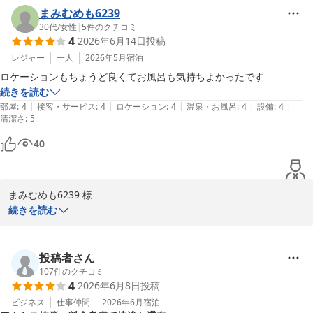
クセスが良いとご好評を頂いております。また別府にお越しの際に
まみむめも6239
は、ぜひ西鉄リゾートイン別府をご利用くださいませ。

30代
/
女性
|
5
件のクチコミ
4
2026年6月14日
投稿
西鉄リゾートイン別府 フロント　貝和
レジャー
一人
2026年5月
宿泊
ロケーションもちょうど良くてお風呂も気持ちよかったです
西鉄リゾートイン別府
続きを読む
2026-06-25
|
|
|
|
|
部屋
:
4
接客・サービス
:
4
ロケーション
:
4
温泉・お風呂
:
4
設備
:
4
清潔さ
:
5
40
まみむめも6239 様

この度は西鉄リゾートイン別府にご宿泊頂きありがとうございまし
続きを読む
た。

また、お忙しい中クチコミのご投稿頂き重ねてお礼申し上げます。

クチコミを拝見いたしまして、立地や温泉大浴場につきましてお褒
投稿者さん
めの言葉をいただき大変嬉しく思います。

107
件のクチコミ
4
2026年6月8日
投稿
今後とも多くのお客様に感動と満足を与えられるようスタッフ一同
精進して参ります。

ビジネス
仕事仲間
2026年6月
宿泊