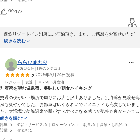
場、露天風呂が広く最高に気持ち良かったです。朝食はフルーツが欲し
かったです。それと、ウォーターサーバーかウェルカムドリンクがある
177
と嬉しかったです。
西鉄リゾートイン別府にご宿泊頂き、また、ご感想をお寄せいただ
きましてありがとうございます。

続きを読む
快適にお過ごし頂けたようで、嬉しく存じます。仰る通り、当館は
バス停が近く、交通が便利とのご好評を頂いております。また、朝
食のメニューにつきましては、今後のサービス改善の為検討させて
ららひまわり
いただきます。ウォーターサーバーにつきましては、現時点では大
70代
/
女性
|
1
件のクチコミ
5
2026年5月24日
投稿
浴場のみにご用意させていただいております。ご了承くださいま
せ。

レジャー
友達
2026年5月
宿泊
別府湾を望む温泉宿、美味しい朝食バイキング
またのご来館をスタッフ一同お待ちしております。

交通の便がいい場所で周りにお店も沢山ありました。別府湾が見渡せ海
西鉄リゾートイン別府 フロント　貝和
風も爽やかでした。お部屋は広くきれいでアメニティも充実していまし
た。大浴場は勿論温泉で肌がすべすべになる感じが気持ち良かったで
西鉄リゾートイン別府
す。露天風呂もあり、ゆったりしたした時間を過ごしました。朝食バイ
続きを読む
2026-06-03
|
|
|
|
|
キングも和洋ありました。別府名物の鳥飯やだんご汁、鶏天もあり、大
部屋
:
5
接客・サービス
:
5
ロケーション
:
5
朝食
:
5
温泉・お風呂
:
5
|
設備
:
5
清潔さ
:
5
満足でした。リーズナブルなお値段で嬉しかったです。