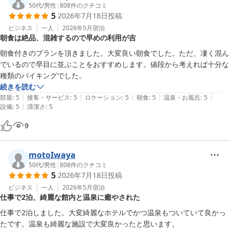
50代
/
男性
|
808
件のクチコミ
5
2026年7月18日
投稿
ビジネス
一人
2026年5月
宿泊
朝食は絶品、混雑するので早めの利用が吉
朝食付きのプランを頂きました。大変良い朝食でした。ただ、凄く混ん
でいるので早目に並ぶことをおすすめします。値段から考えれば十分な
種類のバイキングでした。
続きを読む
|
|
|
|
|
部屋
:
5
接客・サービス
:
5
ロケーション
:
5
朝食
:
5
温泉・お風呂
:
5
|
設備
:
5
清潔さ
:
5
9
motoIwaya
50代
/
男性
|
808
件のクチコミ
5
2026年7月18日
投稿
ビジネス
一人
2026年5月
宿泊
仕事で2泊、綺麗な館内と温泉に癒やされた
仕事で2泊しました。大変綺麗なホテルでかつ温泉もついていて良かっ
たです。温泉も綺麗な施設で大変良かったと思います。