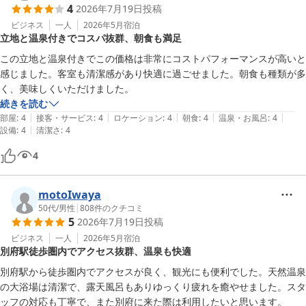
4
2026年7月19日
投稿
ビジネス
一人
2026年5月
宿泊
立地と温泉付きでコスパ抜群、朝食も満足
この立地と温泉付きでこの価格は非常にコストパフォーマンスが高いと
感じました。客室も清潔感があり快適に過ごせました。朝食も種類が多
く、美味しくいただけました。
続きを読む
|
|
|
|
|
部屋
:
4
接客・サービス
:
4
ロケーション
:
4
朝食
:
4
温泉・お風呂
:
4
|
設備
:
4
清潔さ
:
4
4
motoIwaya
50代
/
男性
|
808
件のクチコミ
5
2026年7月19日
投稿
ビジネス
一人
2026年5月
宿泊
別府駅徒歩圏内でアクセス抜群、温泉も快適
別府駅から徒歩圏内でアクセスが良く、観光にも便利でした。天然温泉
の大浴場は清潔で、露天風呂もありゆっくり疲れを癒やせました。スタ
ッフの対応も丁寧で、また別府に来た際は利用したいと思います。