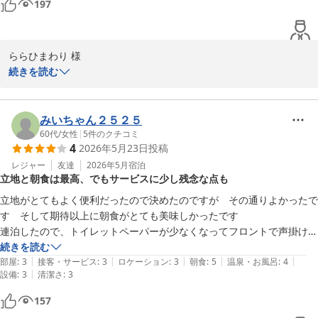
197
ららひまわり 様

続きを読む
この度は数あるホテルの中から西鉄リゾートイン別府をお選びいた
だきましてありがとうございます。

また、お忙しい中クチコミのご投稿頂き重ねてお礼申し上げます。

みいちゃん２５２５
たくさんのお褒めのお言葉をいただき大変うれしく思います。

60代
/
女性
|
5
件のクチコミ
4
2026年5月23日
投稿
大浴場では日々の疲れを癒すことはできましたでしょうか。

その他にも朝食、立地面でもご満足いただけたご様子で安堵致して
レジャー
友達
2026年5月
宿泊
立地と朝食は最高、でもサービスに少し残念な点も
おります。

次回も観光やお仕事の拠点としてご利用いただければ幸いです。

立地がとてもよく便利だったので決めたのですが　その通りよかったで
す　そして期待以上に朝食がとても美味しかったです

これからもより良いサービスをご提供できますよう、従業員一同、
連泊したので、トイレットペーパーが少なくなってフロントで声掛けさ
精進して参ります。

せてもらいましたがなかなかもってきてもらえませんでした

続きを読む
|
|
|
|
|
結局お部屋に持ってきてもらったのですが

部屋
:
3
接客・サービス
:
3
ロケーション
:
3
朝食
:
5
温泉・お風呂
:
4
ららひまわり 様のまたのお越しを心よりお待ち申し上げます。

|
設備
:
3
清潔さ
:
3
その時お部屋にお持ちしますと言ってもらいたかったです

お風呂上がりの格好でフロントで長くいるのがちょっと恥ずかしかった
157
西鉄リゾートイン別府
