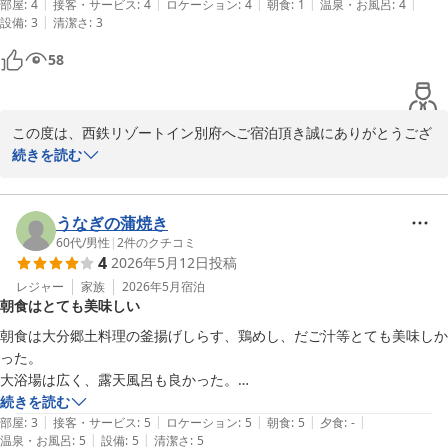
す。

|
|
|
|
|
部屋
:
4
接客・サービス
:
4
ロケーション
:
4
朝食
:
1
温泉・お風呂
:
4
|
設備
:
3
清潔さ
:
3
お客様のまたのお越しを、心よりお待ちいたしております。

58
西鉄リゾートイン別府　田中　郁也
西鉄リゾートイン別府
この度は、西鉄リゾートイン別府へご宿泊頂き誠にありがとうござ
2026-05-26
います。

続きを読む
また、お忙しい中口コミへのご投稿重ねて御礼申し上げます。

朝食に関しまして期待に応えることが出来ず申し訳ございませんで
した。

うなぎの蒲焼き
貴重なご意見として受取り、改善を目指してまいります。

60代
/
男性
|
2
件のクチコミ
4
2026年5月12日
投稿
お客様に更なる満足をしていただける様、スタッフ一同精進して参
ります。

レジャー
家族
2026年5月
宿泊
朝食はとても美味しい
またのご来館心よりお待ち申し上げております。

朝食は大分郷土料理の釜揚げしらす、鶏めし、だご汁等とても美味しか
西鉄リゾートイン別府 田中
った。

大浴場は広く、露天風呂も良かった。

西鉄リゾートイン別府
部屋のバストイレが下水臭かったのが残念だった。建物は古いが清掃は
続きを読む
2026-05-23
|
|
|
|
|
行き届いていた。
部屋
:
3
接客・サービス
:
5
ロケーション
:
5
朝食
:
5
夕食
:
-
|
|
温泉・お風呂
:
5
設備
:
5
清潔さ
:
5