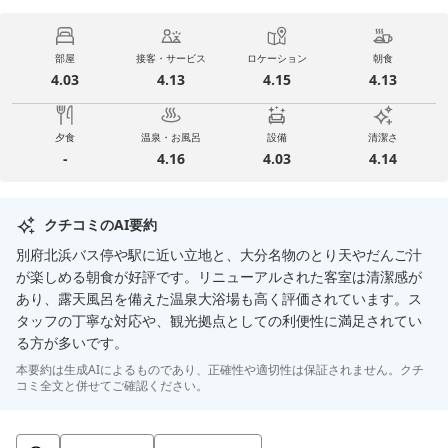
部屋
接客・サービス
ロケーション
朝食
4.03
4.13
4.15
4.13
夕食
温泉・お風呂
設備
清潔さ
-
4.16
4.03
4.14
クチコミのAI要約
別府北浜バス停や駅に近い立地と、大分名物のとり天やだんご汁
が楽しめる朝食が好評です。リニューアルされた客室は清潔感が
あり、露天風呂を備えた温泉大浴場も高く評価されています。ス
タッフの丁寧な対応や、観光拠点としての利便性に満足されてい
る方が多いです。
本要約は生成AIによるものであり、正確性や適切性は保証されません。クチ
コミ全文と併せてご確認ください。