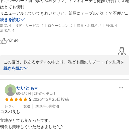
トキワデパート前で駅やゆめタウン、ドンキホーテも徒歩で行けて立地
西鉄リゾートイン別府　大谷
はとても便利

リニューアルしていてきれいだけど、部屋にテーブルが無くて不便だっ
西鉄リゾートイン別府
た

続きを読む
2026-06-09
|
|
|
|
|
お得に泊まれたので良かった
部屋
:
4
接客・サービス
:
4
ロケーション
:
5
温泉・お風呂
:
4
設備
:
4
清潔さ
:
4
49
この度は、数あるホテルの中より、私ども西鉄リゾートイン別府を
ご利用いただきまして、誠にありがとうございます。

続きを読む
ご滞在中、快適にお過ごしいただけたご様子でスタッフ一同、大変
嬉しく存じます。

たいとも⭐︎
60代
/
女性
|
2
件のクチコミ
5
2026年5月25日
投稿
貴重なご意見ありがとうございました。

レジャー
友達
2026年5月
宿泊
コスパ良し
今後もお選びいただいたお客様のご期待に沿うことが出来るよう

より一層、お客さまの立場に立った業務改善に真摯に取り組み、

立地がとても良かったです。

サービスの向上に努めてまいります。

朝食も美味しくいただきました^_^
