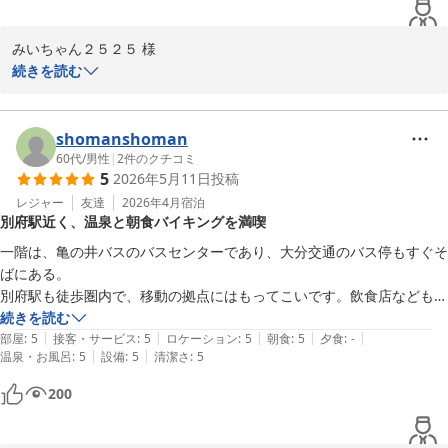
牧
西鉄リゾートイン別府
みいちゃん２５２５ 様

2026-05-25
この度は西鉄リゾートイン別府にご宿泊頂きありがとうございまし
続きを読む
た。

また、お忙しい中クチコミのご投稿頂き重ねてお礼申し上げます。

フロント対応に関しまして、迅速な対応ができずお客様を待たせて
shomanshoman
しまいましたこと、心よりお詫び申し上げます。

60代
/
男性
|
2
件のクチコミ
5
2026年5月11日
投稿
しかしながら、立地や朝食へのお褒めの言葉を頂戴し大変恐縮でご
ざいます。

レジャー
友達
2026年4月
宿泊
別府駅近く、温泉と朝食バイキングを満喫
今回頂いたご意見をもとに、より良いサービスの向上を目指し精進
して参ります。

一階は、亀の井バスのバスセンターであり、大分交通のバス停もすぐそ
また別府へお越しの際はぜひ西鉄リゾートイン別府を候補に入れて
ばにある。

いただけましたら幸いです。

別府駅も徒歩圏内で、移動の拠点にはもってこいです。飲食店なども徒
またのお越しを心よりお待ちしております。

歩圏内で、別府の美味しいものをたくさんいただきました。ホテルのお
続きを読む
西鉄リゾートイン別府　大谷
|
|
|
|
|
風呂は、派手さはないですが、泉質もよく、癒されます。バイキングの
部屋
:
5
接客・サービス
:
5
ロケーション
:
5
朝食
:
5
夕食
:
-
|
|
温泉・お風呂
:
5
設備
:
5
清潔さ
:
5
朝食は種類も多く、地元の料理も楽しめますが、動線が悪いのが残念で
西鉄リゾートイン別府
した。
200
2026-05-24