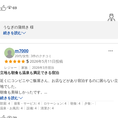
69
うなぎの蒲焼き 様

この度は西鉄リゾートイン別府にご宿泊頂きありがとうございまし
続きを読む
た。

また、お忙しい中クチコミのご投稿頂き重ねてお礼申し上げます。

当館の朝食、大浴場や清掃にお褒めの言葉を頂戴し大変嬉しく思い
m7000
ます。

20代
/
女性
|
3
件のクチコミ
5
2026年5月11日
投稿
清掃についてバスルームの臭いがあったとの事で残念な思いをさせ
てしまい申し訳ございません。

レジャー
家族
2026年3月
宿泊
立地も朝食も温泉も満足できる宿泊
清掃時の臭い確認を再度、徹底して参ります。

また別府へお越しの際はぜひ西鉄リゾートイン別府を候補に入れて
近くにコンビニやご飯屋さん、お店などがあり宿泊するのに困らない立
いただけましたら幸いです。

地でした。　

西鉄リゾートイン別府　橋本
朝食も美味しかったです。

温泉も綺麗に清掃されており気持ちよかったです。

続きを読む
西鉄リゾートイン別府
|
|
|
|
|
宿泊費用も安く満足です！
部屋
:
4
接客・サービス
:
4
ロケーション
:
4
朝食
:
4
夕食
:
-
2026-05-14
|
|
温泉・お風呂
:
4
設備
:
4
清潔さ
:
4
79