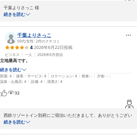
千葉よりさっこ 様

この度は西鉄リゾートイン別府にご宿泊頂きありがとうございまし
続きを読む
た。

また、お忙しい中クチコミのご投稿頂き重ねてお礼申し上げます。

クチコミを拝見いたしまして、立地につきましてたくさんのお褒め
千葉よりさっこ
の言葉をいただき大変嬉しく思います。

50代
/
女性
|
2
件のクチコミ
4
2026年6月22日
投稿
今後もお客様に愛されるホテルを目指し、スタッフ一同努めてまい
りますので、引き続きご愛顧賜りますよう宜しくお願い申し上げま
ビジネス
一人
2026年6月
宿泊
立地最高です。
す。

また別府へお越しの際はぜひ西鉄リゾートイン別府を候補に入れて
続きを読む
いただけましたら幸いです。

|
|
|
|
|
部屋
:
4
接客・サービス
:
4
ロケーション
:
4
朝食
:
-
夕食
:
-
千葉よりさっこ 様のまたのお越しを心よりお待ち申し上げます。

|
|
温泉・お風呂
:
4
設備
:
4
清潔さ
:
4
西鉄リゾートイン別府　田中
32
西鉄リゾートイン別府
2026-06-22
西鉄リゾートイン別府にご宿泊いただきまして、ありがとうござい
ます。

続きを読む
立地が良いとのご感想を頂き、嬉しく思います。仰る通り、当ホテ
ルは別府の中心街近くにございまして、またバス乗り場も近く、ア