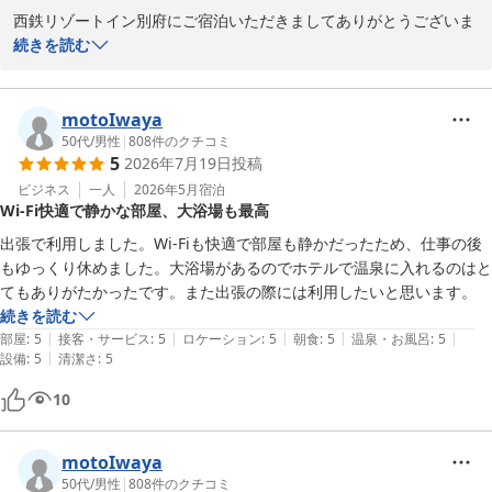
西鉄リゾートイン別府にご宿泊いただきましてありがとうございま
す。

続きを読む
当館の立地にご満足頂けた様で、嬉しく思います。仰る通り、周辺
には繁華街もあり、飲食店も多く、またバス乗り場も近くアクセス
が良いとご好評をいただいております。

motoIwaya
朝食会場はお客様が多くご宿泊される時期は混雑する場合がござい
50代
/
男性
|
808
件のクチコミ
5
2026年7月19日
投稿
ます。スムーズにご案内ができるよう心掛けておりますが、ご不便
おかけし申し訳ございません。

ビジネス
一人
2026年5月
宿泊
Wi-Fi快適で静かな部屋、大浴場も最高
またのご来館を、スタッフ一同お待ちしております。

出張で利用しました。Wi-Fiも快適で部屋も静かだったため、仕事の後
西鉄リゾートイン別府　フロント　貝和
もゆっくり休めました。大浴場があるのでホテルで温泉に入れるのはと
てもありがたかったです。また出張の際には利用したいと思います。
西鉄リゾートイン別府
続きを読む
2026-05-13
|
|
|
|
|
部屋
:
5
接客・サービス
:
5
ロケーション
:
5
朝食
:
5
温泉・お風呂
:
5
|
設備
:
5
清潔さ
:
5
10
motoIwaya
50代
/
男性
|
808
件のクチコミ