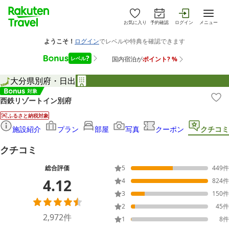
お気に入り
予約確認
ログイン
メニュー
大分県
別府・日出
西鉄リゾートイン別府
ふるさと納税対象
施設紹介
プラン
部屋
写真
クーポン
クチコミ
クチコミ
総合評価
5
449
件
4.12
4
824
件
3
150
件
2
45
件
2,972
件
1
8
件