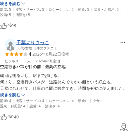
続きを読む
|
|
|
|
|
部屋
:
5
接客・サービス
:
5
ロケーション
:
5
朝食
:
5
温泉・お風呂
:
5
|
設備
:
5
清潔さ
:
5
9
千葉よりさっこ
50代
/
女性
|
2
件のクチコミ
4
2026年6月22日
投稿
ビジネス
一人
2026年6月
宿泊
空港行きバスが目の前！最高の立地
朝日は明るいし、駅まで歩ける。

何より、空港行きバスが、道路挟んで向かい側という好立地。

天候に合わせて、仕事の合間に観光でき、時間を有効に使えました。
続きを読む
|
|
|
|
|
部屋
:
4
接客・サービス
:
4
ロケーション
:
4
朝食
:
-
夕食
:
-
|
|
温泉・お風呂
:
4
設備
:
4
清潔さ
:
4
40