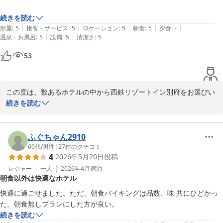
また機会がございましたら、是非西鉄リゾートイン別府をご利用い
続きを読む
ただきますよう、お願い申し上げます。

|
|
|
|
|
部屋
:
5
接客・サービス
:
5
ロケーション
:
5
朝食
:
5
夕食
:
-
次回お目にかかれます日を、スタッフ一同、心より楽しみにいたし
|
|
温泉・お風呂
:
5
設備
:
5
清潔さ
:
5
ております。

53
西鉄リゾートイン別府　田中　郁也
西鉄リゾートイン別府
この度は、数あるホテルの中から西鉄リゾートイン別府をお選びい
2026-05-26
ただきまして、誠にありがとうございました。

続きを読む
ゆったりとお過ごしいただけたご様子を伺え、大変光栄に存じま
す。

ふぐちゃん2910
60代
/
男性
|
27
件のクチコミ
4
2026年5月20日
投稿
一日の始まりであります大切な朝食にもお褒めの言葉を頂戴しあり
がとうございます。

レジャー
一人
2026年4月
宿泊
朝食以外は快適なホテル
朝食は一日の始まりに大切なものでございますので、西鉄リゾート
イン別府でもゲストのみなさまが

快適に過ごせました。ただ、朝食バイキングは品数、味 共にひどかっ
とても充実した時間をお過ごしいただけるよう、料理内容、サービ
た。朝食無しプランにした方が良い。
スなどスタッフはより良いものをご提供できるよう心掛けておりま
続きを読む