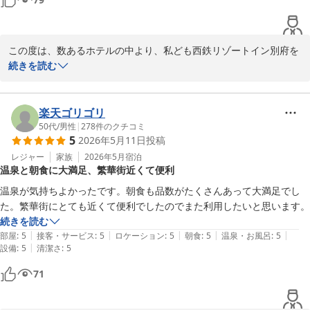
この度は、数あるホテルの中より、私ども西鉄リゾートイン別府を
ご利用いただきまして、誠にありがとうございます。

続きを読む
ご滞在中、快適にお過ごしいただけたご様子で

スタッフ一同、大変嬉しく存じます。

楽天ゴリゴリ
貴重なご意見ありがとうございました。

50代
/
男性
|
278
件のクチコミ
5
2026年5月11日
投稿
今後もお選びいただいたお客様のご期待に沿うことが出来るよう

レジャー
家族
2026年5月
宿泊
温泉と朝食に大満足、繁華街近くて便利
より一層、お客さまの立場に立った業務改善に真摯に取り組み、

サービスの向上に努めてまいります。

温泉が気持ちよかったです。朝食も品数がたくさんあって大満足でし
た。繁華街にとても近くて便利でしたのでまた利用したいと思います。
また機会がございましたら、是非西鉄リゾートイン別府をご利用い
続きを読む
ただきますよう、お願い申し上げます。

|
|
|
|
|
部屋
:
5
接客・サービス
:
5
ロケーション
:
5
朝食
:
5
温泉・お風呂
:
5
次回お目にかかれます日を、スタッフ一同、心より楽しみにいたし
|
設備
:
5
清潔さ
:
5
ております。

71
西鉄リゾートイン別府　田中　郁也