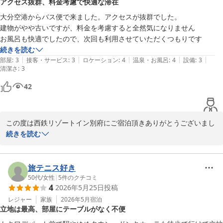
アクセス抜群、料金考慮で快適な滞在
また別府へお越しの際はぜひ西鉄リゾートイン別府を候補に入れて
いただけましたら幸いです。

大分空港からバス便で来ました。アクセスが抜群でした。

まみむめも6239 様のまたのお越しを心よりお待ちしております。

建物がやや古いですが、料金を考慮すると全然気になりません

西鉄リゾートイン別府 田中
続きを読む
西鉄リゾートイン別府
|
|
|
|
|
部屋
:
3
接客・サービス
:
3
ロケーション
:
4
温泉・お風呂
:
4
設備
:
3
2026-06-15
清潔さ
:
3
42
この度は西鉄リゾートイン別府にご宿泊頂きありがとうございまし
た。

続きを読む
また、お忙しい中クチコミのご投稿頂き重ねてお礼申し上げます。

お客様のこの度のご旅行に立地面でお役に立てたようで嬉しく存じ
ます。

旅テニス好き
お客様のご滞在が快適なものとなり「また利用したい」と言っても
50代
/
女性
|
5
件のクチコミ
4
2026年5月25日
投稿
らえるのがわたしどもの何よりの喜びでございます。

次回ご来館いただけた際には更なるおもてなしをご提供できますよ
レジャー
家族
2026年5月
宿泊
立地は最高、部屋にテーブルがなく不便
う従業員一同、精進して参ります。

またのお越しを心よりお待ちしております。
