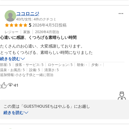
ご感想をお寄せくださりありがとうございます。

改めてまして、この度のご利用誠にありがとうございました。

ご滞在中、暖かく快適にお過ごしいただけたとのこと、大変嬉しく
ココロニジ
拝読いたしました。

40代
/
女性
|
4
件のクチコミ
ゲストハウス ちはやふる
5
2026年4月5日
投稿
2026-03-24
「もっとお部屋で長く過ごせばよかった」と

レジャー
家族
2026年4月
宿泊
心遣いに感謝、くつろげる素晴らしい時間
思っていただけるほどお寛ぎいただけたことは

私どもにとって何よりの喜びで嬉しいお言葉です。

たくさんのお心遣い、大変感謝しております。

とってもくつろげる、素晴らしい時間になりました
お風呂や洗面まわりの備品、キッチン用品についてもご満足いただ
続きを読む
けたご様子に安堵いたしました。

|
|
|
|
|
部屋
:
5
接客・サービス
:
5
ロケーション
:
5
朝食
:
-
夕食
:
-
ご滞在中、できる限りご不自由なくお過ごしいただけるよう準備し
|
|
温泉・お風呂
:
5
設備
:
5
清潔さ
:
5
追加情報
:
小さな子供と一緒に宿泊
ておりますので、そのように

感じていただけて嬉しい限りです。

41
今回はご夫婦お二人でのご利用でしたが、ぜひ次回はご家族さまで
お越しくださいませ。

この度は「GUESTHOUSEちはやふる」にお越し

皆さまでまた違った楽しみ方とゆったりお過ごしいただけましたら
くださりありがとうございました。

続きを読む
幸いです。

また温かいお言葉をいただき、重ねてお礼申し上げます。

駐車場につきましてもご不安があった中、
