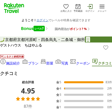
お気に入り
予約確認
ログイン
メニュー
京都府
京都
河原町・四条烏丸・二条城・御所
ゲストハウス ちはやふる
ふるさと納税対象
施設紹介
プラン
部屋
写真
クーポン
クチコミ
クチコミ
総合評価
5
83
件
4.95
4
2
件
3
0
件
2
0
件
87
件
1
0
件