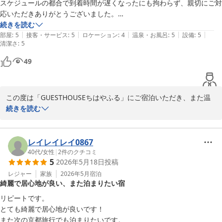
おります。

スケジュールの都合で到着時間が遅くなったにも拘わらず、親切にご対
2026-08-06
ぜひ次回はご旅行で、ご家族の皆さまと一緒にお越しいただければ
応いただきありがとうございました。

嬉しいです。

施設はどこも掃除が行き届いていますし、お菓子やお飲み物も有難かっ
続きを読む
またお会いできる日を楽しみに心よりお待ちしております。

|
|
|
|
|
たです^^

部屋
:
5
接客・サービス
:
5
ロケーション
:
4
温泉・お風呂
:
5
設備
:
5
清潔さ
:
5
もっとゆっくり滞在できたら良かったのに・・と残念に思えるほど寛い
改めてまして、この度のご利用ならびに嬉しいレビューを

で過ごせました。

49
ありがとうございました。

みんなの意見でリピ決定！次回の予約入れさせていただきます^^

早朝のご出発にもかかわらず、お部屋を大変綺麗にお使いくださり

が、また到着時間が遅くなりそうで・・・申し訳ありませんが宜しくお
この度は「GUESTHOUSEちはやふる」にご宿泊いただき、また温
ありがとうございました。m(__)m

願い致しますm(__)m

かいご感想をお寄せいただきありがとうございます。

続きを読む
ご到着が遅いお時間となりましたが、無事にお越しいただき、何よ
ゲストハウス ちはやふる
りでした。

レイレイレイ0867
2026-08-06
室内の清掃、お菓子やお飲み物につきましても

40代
/
女性
|
2
件のクチコミ
5
2026年5月18日
投稿
お喜びいただけたご様子に、大変嬉しく思っております。

レジャー
家族
2026年5月
宿泊
綺麗で居心地が良い、また泊まりたい宿
「もっとゆっくり滞在できたらよかった」との

お言葉は、私どもにとって何よりの励みになります。

リピートです。

限られたご滞在の中、お寛ぎいただけたとのことで、大変嬉しく拝
とても綺麗で居心地が良いです！

読いたしました。

また次の京都旅行でも泊まりたいです。