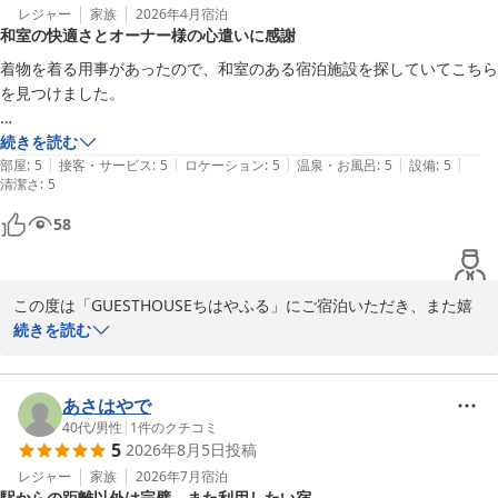
レジャー
家族
2026年4月
宿泊
和室の快適さとオーナー様の心遣いに感謝
着物を着る用事があったので、和室のある宿泊施設を探していてこちら
を見つけました。

お部屋はリフォームもされているし、とても清潔かつ整然とされていて
続きを読む
|
|
|
|
|
とても快適に過ごすことができました。

部屋
:
5
接客・サービス
:
5
ロケーション
:
5
温泉・お風呂
:
5
設備
:
5
清潔さ
:
5
オーナー様の気遣いも所々に散りばめられていて、帰るのが楽しみでし
た。

58
また、同行者と別行動の際、うっかり鍵を持たずに出てしまったのです
が、快く対応して下さって、大変助かりました。

この度は「GUESTHOUSEちはやふる」にご宿泊いただき、また嬉
しいご感想をお寄せいただきありがとうございます。

続きを読む
部屋数も多いので、プライバシーも保たれてよかったです。

和室でのご滞在が快適なものとなり、お着物でのご予定にもお役立
交通の便もバスや電車の利用でどこへ行くにも不便がなく、周りは観光
ていただけたとのこと、大変嬉しく拝読させていただきました。

あさはやで
地でない分落ち着いて過ごしやすかったです。

40代
/
男性
|
1
件のクチコミ
また、京都に行く際は利用したいと思いました。

5
2026年8月5日
投稿
お部屋の清潔さや過ごしやすさ、また私どもの対応につきましても
嬉しいお言葉を頂戴し、とても

レジャー
家族
2026年7月
宿泊
駅からの距離以外は完璧、また利用したい宿