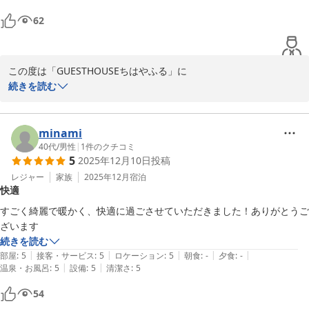
62
また寝具につきましてですが、化繊が苦手とのこと、次回ご予約の
際に事前にお知らせいただけましたら、できる限りご対応させてい
ただきます。

この度は「GUESTHOUSEちはやふる」に

星７つ、いただけるよう頑張ります(笑)

二度目のご利用をいただき、本当にありがとうございます。

続きを読む
今回は２名さまでのご利用でしたが、4~5名さまでも、快適にお過
今回もゆっくりとお寛ぎいただけたご様子を伺い、大変嬉しく存じ
ごしいただけるよう整えて

ます。

minami
おりますので、機会がありましたらご利用

40代
/
男性
|
1
件のクチコミ
ください。

5
2025年12月10日
投稿
1棟貸し切りの空間で、気兼ねなくお過ごし

いただける点を再びご評価いただき、光栄に存じます。

レジャー
家族
2025年12月
宿泊
またお会いできるのを楽しみにしております。

快適
またお近くにお越しの際は、ぜひ気軽にご利用いただければ嬉しい
この度のご利用誠にありがとうございました。

限りです。

すごく綺麗で暖かく、快適に過ごさせていただきました！ありがとうご
またお会いできる日を、心よりお待ちしております。

末筆になりましたが、お部屋を大変綺麗にお使いくださりありがと
ざいます
うございました。

続きを読む
改めてまして、この度のご利用誠にありがとう。

|
|
|
|
|
部屋
:
5
接客・サービス
:
5
ロケーション
:
5
朝食
:
-
夕食
:
-
ございました。

|
|
温泉・お風呂
:
5
設備
:
5
清潔さ
:
5
お連れ様にお礼の旨、お伝えいただければ幸いです。

54
お部屋を大変×2綺麗にお使いくださりありがとう
