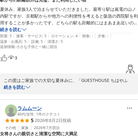
励みになります。

夏休み、家族3人で泊まらせていただきました。最寄り駅は嵐電の山ノ
鍵の件につきましても、無事にご対応できお役に立て何よりでし
内駅ですが、京都駅からや他方への利便性を考えると阪急の西院駅を利
た。

用することが多かったです。どちらの駅も距離的にはまあまあ近いので
すが、暑い日に子連れだとちょっとだけ距離を感じますね。

続きを読む
周辺環境やアクセス面につきましてもご不便

|
|
|
|
|
と、強いて言うマイナス点はそれくらいで、宿としては最高の宿だった
部屋
:
5
接客・サービス
:
5
ロケーション
:
4
朝食
:
-
夕食
:
-
なく、ゆっくりと落ち着いたひとときをお過ごしいただけたご様子
|
|
温泉・お風呂
:
5
設備
:
5
清潔さ
:
5
と思います。設備やお部屋はもちろんのこと、清潔さ、手入れの行き届
追加情報
:
小さな子供と一緒に宿泊
に安堵しております。

き、心遣い、何をとってもよかったです。具体的にはご迷惑になるので
言いませんが、こちらのわがままも聞いていただきありがとうございま
3
また京都にお越しの際は、ぜひお気軽にご利用

した。

ください。再びお迎えできます日を心よりお待ちしております。

この度はご家族での大切な夏休みに、「GUESTHOUSE ちはやふ
改めてまして、この度のご利用誠にありがとうございました。

る」を

続きを読む
ご利用いただきありがとうございました。

ご家族さまにお礼の旨お伝えいただければ

幸いです。

そして「また利用したい宿」とのご感想をお寄せいただき本当にあ
ラムムーン
りがとう

40代
/
女性
|
1
件のクチコミ
5
2026年8月2日
投稿
ございます。

ゲストハウス ちはやふる
その他
家族
2026年7月
宿泊
女将さんの親切さと清潔な空間に大満足
2026-04-14
駅からの距離についてのご意見もありがとうございます。
