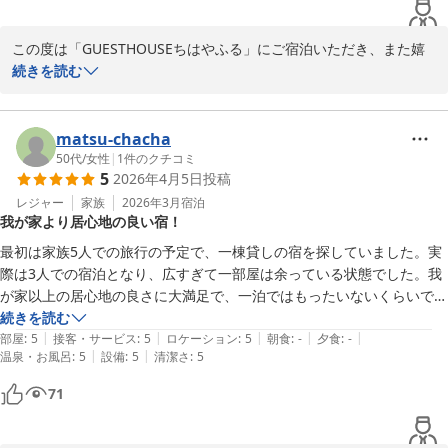
ご家族さまにお礼の旨お伝えいただければ幸いです。

この度は「GUESTHOUSEちはやふる」にご宿泊いただき、また嬉
　　「GUESTHOUSEちはやふる」東田
しいご感想をお寄せいただきありがとうございます。

続きを読む
ゲストハウス ちはやふる
2026-04-28
お部屋やお風呂について「綺麗」とのお言葉を

頂戴し、嬉しい限りです。

matsu-chacha
お子様にも漫画を楽しみにながらゆったりとお過ごしいただけたと
50代
/
女性
|
1
件のクチコミ
5
2026年4月5日
投稿
のこと、何よりです。

レジャー
家族
2026年3月
宿泊
我が家より居心地の良い宿！
ささやかながらご用意したアイスも喜んで

いただけてよかったです。

最初は家族5人での旅行の予定で、一棟貸しの宿を探していました。実
少しでも楽しいひとときのお手伝いができておりましたら幸いで
際は3人での宿泊となり、広すぎて一部屋は余っている状態でした。我
す。

が家以上の居心地の良さに大満足で、一泊ではもったいないくらいでし
た。建物は古民家ですが、とても手入れが行き届いていて綺麗です。と
続きを読む
「泊まって良かった」と思っていただけたことが

|
|
|
|
|
ても驚いたのは、アメニティとキッチン周りの物品が充実していること
部屋
:
5
接客・サービス
:
5
ロケーション
:
5
朝食
:
-
夕食
:
-
本当に励みになります！これからも快適にお過ごしいただける空間
|
|
温泉・お風呂
:
5
設備
:
5
清潔さ
:
5
です。あれがあったら…というものがしっかり揃っているのがとてもあ
づくりを目指してまいります。

りがたかったです。

71
部屋に入ったらしっかり温まっていて、ホットカーペットまでついてい
また京都にお越しの際は、ぜひお待ちしております。

ます。寝室も寝る時間に合わせて温まるように設定してくださっていた