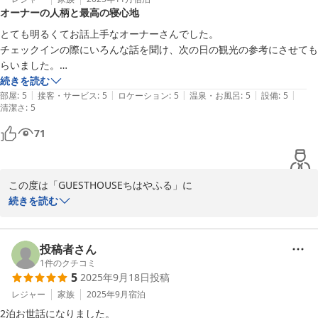
オーナーの人柄と最高の寝心地
ご滞在中、ゆったりお過ごしいただけたご様子に

　　「GUESTHOUSEちはやふ」東田
何より嬉しく安堵しております。

とても明るくてお話上手なオーナーさんでした。

チェックインの際にいろんな話を聞け、次の日の観光の参考にさせても
ゲストハウス ちはやふる
京都にお越しの際に、是非またお迎えできれば

らいました。

2025-12-18
嬉しい限りです。。

一日中歩き、疲れた足にフットマッサージャーで癒されながら備えつけ
続きを読む
またお会いできる日を心より楽しみにしております。

|
|
|
|
|
の旅行雑誌に目を通し、最高に寝心地のいいベッドでぐっすりと眠るこ
部屋
:
5
接客・サービス
:
5
ロケーション
:
5
温泉・お風呂
:
5
設備
:
5
清潔さ
:
5
とができました。

改めまして、この度のご利用誠にありがとうございました。

また機会があれば、ぜひ利用したい場所になりました。

71
お部屋を大変×2綺麗にお使いくださりありがとうございました。

この度は「GUESTHOUSEちはやふる」に

末筆になりましたが、お帰りの際の「ランプサイン」ありがとうご
ご宿泊いただき、また温かいご感想までお寄せ

続きを読む
ざいました。

くださり誠にありがとうございます。

めっちゃ、嬉しかったです!!

チェックイン時のお話が観光のご参考になり

投稿者さん
お連れさまにお礼の旨、お伝えいただければ幸いです。

とても嬉しく拝読させていただきました。

1
件のクチコミ
5
2025年9月18日
投稿
また、フットマッサージャーや雑誌が

レジャー
家族
2025年9月
宿泊
お役に立ち、ベッドでごゆっくりお休み

2泊お世話になりました。

ゲストハウス ちはやふる