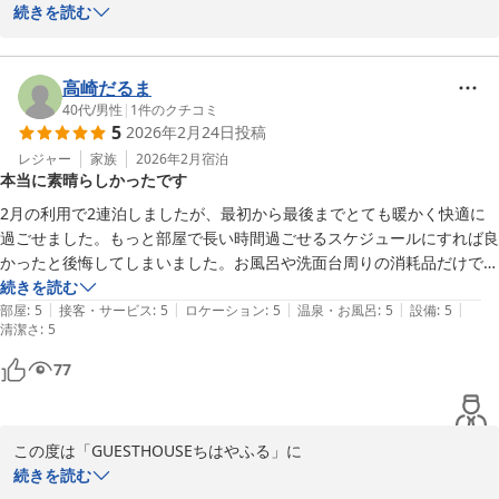
ぜひ次回の京都旅行の際にもお会いできますことを、心よりお待ち
お越しいただき、そして嬉しいご感想をお寄せ

続きを読む
しております。

いただきありがとうございます。

改めてまして、この度のご利用と嬉しいご感想、誠にありがとうご
大切な息子様のご卒業、おめでとうございます！

高崎だるま
ざいました。

そのような大切な日に当GUESTHOUSEを

40代
/
男性
|
1
件のクチコミ
5
2026年2月24日
投稿
ご利用いただきましたこと、心よりお礼申し上げます。

末筆になりましたが、お部屋を大変綺麗にお使いくださりありがと
レジャー
家族
2026年2月
宿泊
本当に素晴らしかったです
うございました。(__)

「実家に帰ったようにくつろげた」とのお言葉を

頂戴し大変嬉しく、私どもにとって何よりの

2月の利用で2連泊しましたが、最初から最後までとても暖かく快適に
励みです。

過ごせました。もっと部屋で長い時間過ごせるスケジュールにすれば良
かったと後悔してしまいました。お風呂や洗面台周りの消耗品だけでな
ゲストハウス ちはやふる
アメニティについてもご満足いただけたとのこと

く、キッチン関係も非常に充実しており、何も不自由することがないこ
続きを読む
2026-04-06
大変嬉しく拝読いたしました。

|
|
|
|
|
とに驚きました。今回は夫婦２人での利用でしたが、次は家族５人で利
部屋
:
5
接客・サービス
:
5
ロケーション
:
5
温泉・お風呂
:
5
設備
:
5
清潔さ
:
5
用したいと思いました。部屋の広さからして、２人ではもったいなかっ
ぜひ次回は、よりゆっくりとお寛ぎいただければ

たです。また、他の方の書き込みを読んで、駐車場の広さに不安を感じ
77
幸いです。またお会いできるのを楽しみにしております。

ていたのですが、マツダCX5で行って大丈夫でした。確かに駐車スペー
スは広くありませんが、周辺の住宅も同じような感じで、それもある意
早朝のご出発にもかかわらず、お部屋を綺麗にお使いくださりあり
味京都らしさかなと感じました。オーナーさんも気さくな方で、気持ち
この度は「GUESTHOUSEちはやふる」に

がとうございました。(__)

のよい対応をしていただき、本当に良い思い出になりました。ありがと
ご宿泊いただき、そして心のこもった

続きを読む
うございました。