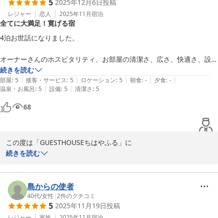
5
2025年12月6日
投稿
ホットいたしました。

レジャー
恋人
2025年11月
宿泊
全てに大満足！寛げる宿
室内の清掃や管理面について温かいお言葉を頂戴し、ありがとうご
ざいます。快適にお過ごしいただけたとのお声は、日々の準備や手
4泊お世話になりました。

入れの大きな励みになります。また、以前ご宿泊いただいた際に気
にされていたWiFi環境につきましても、改善にお気づきいただきあ
オーナーさんのホスピタリティ、お部屋の清潔さ、広さ、快適さ、設
りがとうございます。

備、全てにおいて大満足です✨✨

続きを読む
再度お越しいただいたからこそのご感想をお寄せ

|
|
|
|
|
部屋
:
5
接客・サービス
:
5
ロケーション
:
5
朝食
:
-
夕食
:
-
いただきお礼申し上げます。

|
|
温泉・お風呂
:
5
設備
:
5
清潔さ
:
5
「我が家のように寛げる宿」、本当にその通りで、大変リラックスがで
きるお宿でした！！

68
またご都合が合いました際には、ぜひ皆さまで

また京都に遊びに行く際は、是非お世話になりたいです^_^

お越しくださいませ。次回も心地よくお過ごし

いただけるよう準備してお待ちしております。

この度は「GUESTHOUSEちはやふる」に

改めてまして、この度のご利用誠にありがとうご

ご宿泊いただき、また心温まるお言葉を

続きを読む
ざいました。

お寄せくださり誠にありがとうございます。

また、お部屋を綺麗にお使いくださり重ねて

お礼申し上げます。

「全てに大満足」「我が家のように寛げる宿」とのお言葉まで頂戴
島からの使者
し、大変嬉しくとても

40代
/
女性
|
2
件のクチコミ
5
2025年11月19日
投稿
お母さまはじめ皆さまに、お礼の旨お伝えいただければ幸いです。

励みになります。

レジャー
家族
2025年11月
宿泊