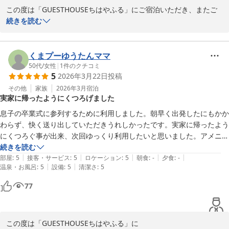
り、細やかな心遣いも嬉しいです。

改めてまして、この度のご利用誠にありがとうございました。

この度は「GUESTHOUSEちはやふる」にご宿泊いただき、またご
オーナー様もとても感じが良く、対応も気持ちよかったです。

丁寧で嬉しいご感想をお寄せくださりありがとうございます。

続きを読む
また京都旅行をする時には是非利用させていただきたいと思ってます。

お部屋を大変綺麗にお使いくださりありがとうございました。(__)

お見送りまて丁寧にしていただいて、ありがとうございました。
「我が家以上の居心地」とのお言葉をいただき、

　　「GUESTHOUSEちはやふる」東田
とても嬉しく拝読させていただき、

くまプーゆうたんママ
ゆったりとお過ごしいただけたご様子に、安堵しております。

50代
/
女性
|
1
件のクチコミ
ゲストハウス ちはやふる
5
2026年3月22日
投稿
2026-04-07
お部屋の雰囲気や清潔さ、アメニティやキッチン備品につきまして
その他
家族
2026年3月
宿泊
実家に帰ったようにくつろげました
もご不便なく、「あったらいいなぁ」と思っていただける物を少し
でもご用意

息子の卒業式に参列するために利用しました。朝早く出発したにもかか
できお役に立てていれば、大変嬉しく思います。

わらず、快く送り出していただきうれしかったです。実家に帰ったよう
にくつろぐ事が出来、次回ゆっくり利用したいと思いました。アメニテ
お部屋の暖かさや寝室の準備など、細かな点にも目を留めていただ
ィも充実しており、満足出来ました。
続きを読む
きありがとうございます。ご滞在中少ししでもホッとできるお時間
|
|
|
|
|
部屋
:
5
接客・サービス
:
5
ロケーション
:
5
朝食
:
-
夕食
:
-
をお届け

|
|
温泉・お風呂
:
5
設備
:
5
清潔さ
:
5
できておりましたら幸いです。

77
また、私どもの対応につきましても温かいお言葉を頂戴し、心より
お礼申し上げます。

この度は「GUESTHOUSEちはやふる」に
