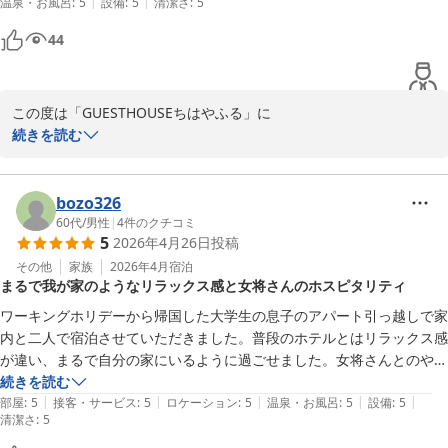
|
|
温泉・お風呂
:
5
設備
:
5
清潔さ
:
5
ゲストハウス ちはやふる
44
2026-05-30
この度は「GUESTHOUSEちはやふる」に

ご宿泊いただき、そして嬉しいご感想をお寄くださりありがとうご
続きを読む
ざいます。

「綺麗で安心できる雰囲気」と感じていただき、

bozo326
ゆっくりと落ち着いてお過ごしいただけたご様子に大変嬉しく思っ
60代
/
男性
|
4
件のクチコミ
5
2026年4月26日
投稿
ております。

その他
家族
2026年4月
宿泊
まるで我が家のようなリラックス感と女将さんのホスピタリティ
「また行きたい」とのお言葉も本当に励みになります!!

ワーキングホリデーから帰国した大学生の息子のアパート引っ越しで家
これからも気持ちよく安心してお過ごしいただける空間作りを大切
内と二人で宿泊させていただきました。普段のホテルとはリラックス感
にしてまいりますので

が違い、まるで自分の家にいるように過ごせました。女将さんとのやり
ぜひまたお気軽にお越しくださいませ。

とりも楽しく、素晴らしホスピタリティを感じました。関東人ですが、
続きを読む
再びお会いできます日を、心よりお待ちしております。

|
|
|
|
|
京都大好きで昨年京都検定3級に合格したこともあり、次回は京都巡り
部屋
:
5
接客・サービス
:
5
ロケーション
:
5
温泉・お風呂
:
5
設備
:
5
清潔さ
:
5
でじっくりお世話になりたいと考えております。

改めまして、この度のご利用誠にありがとうございました。

ありがとうございました！