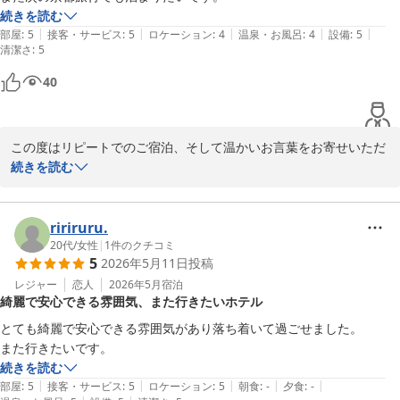
続きを読む
さらに「リピ決定！」とのお言葉、そして早速

|
|
|
|
|
部屋
:
5
接客・サービス
:
5
ロケーション
:
4
温泉・お風呂
:
4
設備
:
5
清潔さ
次回のご予約までしていただき、心よりお礼申し上げます。ご到着
:
5
お時間につきましてはどうそ

40
お気になさらず、ご都合を優先して安全にお越しくださいませ。

次回も皆さまに快適なお時間をお過ごしいただけるよう、準備をさ
この度はリピートでのご宿泊、そして温かいお言葉をお寄せいただ
せていただきます。

きありがとうございます。

続きを読む
また、お会いできます日を楽しみにお待ちしております。

「とても綺麗で居心地が良い」「また泊まりたい」とのお言葉をい
ただき、大変嬉しく拝読させていただきました。

ririruru.
改めまして、この度のご利用誠にありがとうございました。

20代
/
女性
|
1
件のクチコミ
5
2026年5月11日
投稿
これからも快適にお過ごしいただける空間をご提

　　「GUESTHOUSEちはやふる」東田

供できるよう努めてまいります。

レジャー
恋人
2026年5月
宿泊
綺麗で安心できる雰囲気、また行きたいホテル
またお会いできます日を心よりお待ちしております。

とても綺麗で安心できる雰囲気があり落ち着いて過ごせました。

ゲストハウス ちはやふる
また行きたいです。
2026-06-11
改めまして、この度のご利用誠にありがとうございました。

続きを読む
|
|
|
|
|
部屋
:
5
接客・サービス
:
5
ロケーション
:
5
朝食
:
-
夕食
:
-