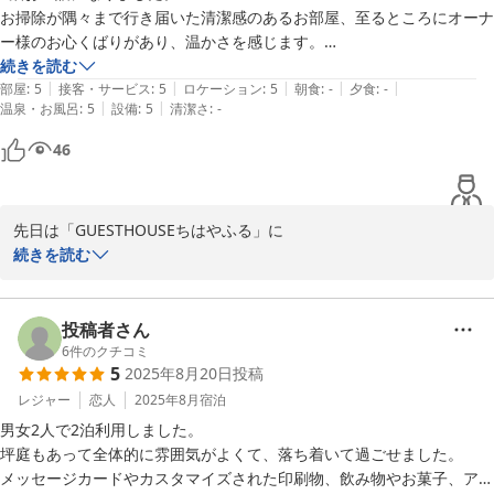
いただけたご様子に、旅のお疲れを少しでも癒すお手伝いができま
お掃除が隅々まで行き届いた清潔感のあるお部屋、至るところにオーナ
2025-12-08
したこと嬉しく思います。

ー様のお心くばりがあり、温かさを感じます。

滞在中はたくさん歩いたのでフットマッサージ機が嬉しかったです。

続きを読む
お褒めのお言葉をいただき、嬉しい限りで

|
|
|
|
|
ホテルでは味わうことができない一棟貸しのお宿でゆっくりくつろぐこ
部屋
:
5
接客・サービス
:
5
ロケーション
:
5
朝食
:
-
夕食
:
-
心よりお礼申し上げます。

|
|
温泉・お風呂
:
5
設備
:
5
清潔さ
:
-
とができ、とても快適に過ごせました。駐車場もお借りできたので大変
助かりました。

46
また機会がございましたら、ぜひお気軽に

オーナー様の気さくなお人柄も含め、とても素敵なお宿です。

お越しくださいませ。

京都を訪れるときにはまた利用させていただきたいと思います。ありが
お会いできる日を楽しみにお待ちしております。

とうございました。
先日は「GUESTHOUSEちはやふる」に

改めまして、この度のご利用誠にありがとうございました。

お越しくださり、そして温かいご感想まで

続きを読む
お寄せいただきありがとうございました。

末筆になりましたが、お部屋を大変×２綺麗にお使いくださりあり
がとうございました。(__)

お部屋や設備、駐車場のことにまでご丁寧に

投稿者さん
レビューしていただき、大変嬉しく拝読

6
件のクチコミ
5
2025年8月20日
投稿
させていただきました。

レジャー
恋人
2025年8月
宿泊
ご滞在中にたくさん歩かれたとのことで、

男女2人で2泊利用しました。

ゲストハウス ちはやふる
フットマッサージャー機で少しでもお疲れを

坪庭もあって全体的に雰囲気がよくて、落ち着いて過ごせました。

2025-11-20
癒していただき、、一棟貸しならではの空間で、

メッセージカードやカスタマイズされた印刷物、飲み物やお菓子、アメ