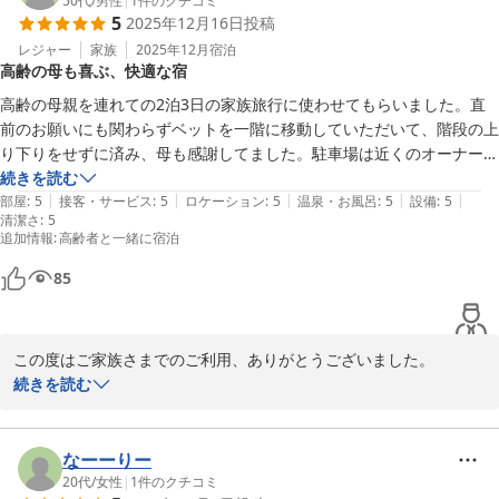
こと、とても嬉しくおもいます。

50代
/
男性
|
1
件のクチコミ
5
2025年12月16日
投稿
駐車場の件もお役に立てて何よりでした。

レジャー
家族
2025年12月
宿泊
高齢の母も喜ぶ、快適な宿
またお近くにお越しの際は、ぜひお気軽にお立ち寄りくださいま
せ。

高齢の母親を連れての2泊3日の家族旅行に使わせてもらいました。直
お会いできるのを楽しみにしております。

前のお願いにも関わらずベットを一階に移動していただいて、階段の上
り下りをせずに済み、母も感謝してました。駐車場は近くのオーナーさ
改めてまして、この度のご利用誠にありがとうございました。

ん宅前にあるので移動もスムースに行えてとても便利でした。室内はと
続きを読む
末筆になりましたが、お部屋を綺麗にお使いくださりありがとうご
|
|
|
|
|
てもきれいに管理されており、気持ちよく過ごすことが出来ました。2
部屋
:
5
接客・サービス
:
5
ロケーション
:
5
温泉・お風呂
:
5
設備
:
5
清潔さ
ざいました。

:
5
年前に宿泊したときはWiFiのつながりにくさが気になりましたが、今回
追加情報
:
高齢者と一緒に宿泊
はルーターが更新されていてネットワーク環境も良くなっていました。
　　「GUESTHOUSEちはやふる」東田
すぐに予約が埋まってしまいますがタイミングが合えば泊まりたいで
85
す。
ゲストハウス ちはやふる
2026-03-27
この度はご家族さまでのご利用、ありがとうございました。

また、大切なお母さまとのご旅行に「GUESTHOUSE

続きを読む
ちはやふる」をお選びいただき、心よりお礼申し上げます。

寝具の移動により階段の上り下りなく快適にお過ごしいただけとの
なーーりー
こと、私どもも大変嬉しく

20代
/
女性
|
1
件のクチコミ