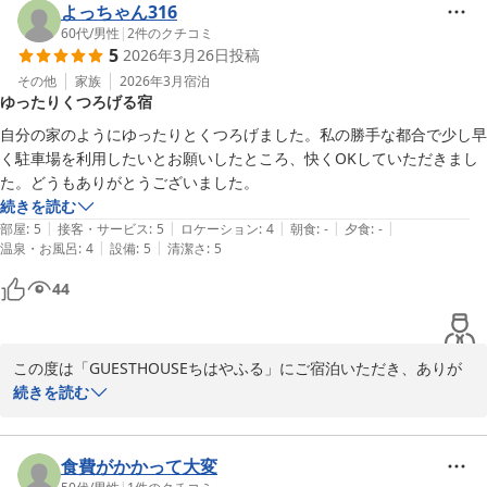
お寛ぎいただき、心地よいお時間をお過ごしいただけたとのこと、
よっちゃん316
問題なくご利用いただけたとのことで安心いたしました。

大変嬉しく何よりのお言葉

60代
/
男性
|
2
件のクチコミ
5
2026年3月26日
投稿
です。

私どもへの温かいお言葉をたくさん本当にありがとうございます。

その他
家族
2026年3月
宿泊
またお会いできる日を心より楽しみにお待ちしております。

ゆったりくつろげる宿
いただきましたお言葉を励みに、これからも

心地よいお時間をお届けできるよう、努めてまいります。

自分の家のようにゆったりとくつろげました。私の勝手な都合で少し早
改めまして、この度のご利用誠にありがとうございました。

く駐車場を利用したいとお願いしたところ、快くOKしていただきまし
またお目にかかれます日を、心よりお待ちしております。

た。どうもありがとうございました。
お部屋を綺麗にお使いくださり重ねてお礼申し上げます。(__)

続きを読む
改めてまして、この度のご利用誠にありがとう

|
|
|
|
|
部屋
:
5
接客・サービス
:
5
ロケーション
:
4
朝食
:
-
夕食
:
-
ございました。

|
|
温泉・お風呂
:
4
設備
:
5
清潔さ
:
5
ゲストハウス ちはやふる
44
2026-02-27
ご出発の際、お部屋に嬉しいメッセージとたくさんのお心遣いを残
してくださり、心よりお礼申し上げます。(__)

皆さまにお礼の旨お伝えいただければ幸いです。

この度は「GUESTHOUSEちはやふる」にご宿泊いただき、ありが
　　「GUESTHOUSEちはやふる」東田

とうございました。

続きを読む
また、嬉しいご感想もお寄せいただき、重ねてお礼申し上げます。

ゲストハウス ちはやふる
ご自宅のようにゆったりお過ごしいただけたとの

食費がかかって大変
2026-04-06