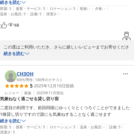
ゆったりお寛ぎいただけたご様子に安堵いたしました。

ニティグッズの充実、フットマッサージャーなど、とてもホスピタリテ
続きを読む
|
|
|
|
|
ィを感じました！

部屋
:
5
接客・サービス
:
5
ロケーション
:
5
朝食
:
-
夕食
:
-
また、私どもの対応にまでお心を寄せてくださり

|
|
温泉・お風呂
:
5
設備
:
5
清潔さ
:
-
チェックイン時には施設の説明のほか観光についても助言いただき、チ
重ねてお礼申し上げます。

ェックアウト時にも気遣いの言葉をいただけ、オーナーの人柄が心まで
68
伝わりました！

次回、京都にお越しの際には、是非またお立ち寄りくださいませ。

立地に関しては、近くにコンビニがあるし、西院駅のほうに福井の名店
『秋吉』の西院店があり、飲食にも困りません。

再びお迎えできます日を心よりお待ちしております。

この度はご利用いただき、さらに嬉しいレビューまでお寄せくださ
クルマの駐車もコンパクトカーなら問題ありません。

りありがとうございます。

続きを読む
1点だけ、予約時に申し伝えできていたかったのですが、連れが化繊が
末筆になりましたが、お部屋を大変綺麗にお使い

苦手で、ベッドシーツを綿100などにしていただければ星7つです(笑)

くださりありがとうございました。(__)

お連れ様との大切なご滞在に「GUESTHOUSEちはやふる」をお選
今回は2人での利用でしたが、4,5名での宿泊でも全く問題ないと思いま
びいただき、静かに快適にお過ごしいただけたとのお言葉に嬉しい
CH3OH
す。

改めてまして、この度のご利用誠にありがとうございました。

限りです。

60代
/
男性
|
140
件のクチコミ
ぜひまた利用させていただきますので、その際はよろしくお願いいたし
5
2025年12月10日
投稿
また、坪庭や雰囲気、アメニティ類、フットマッサージャーやお菓
レジャー
家族
2025年11月
宿泊
気兼ねなく過ごせる貸し切り宿
子・お飲み物など、少しでも

2025-09-20
旅の疲れを癒すお手伝いができていれば

二度目の利用です、前回同様にゆっくりとくつろぐことができました

嬉しいです。

続きを読む
チェックインイン・チェックアウト時のやりとりもあたたかく受け
|
|
|
|
|
部屋
:
5
接客・サービス
:
5
ロケーション
:
5
温泉・お風呂
:
-
設備
:
5
清潔さ
取ってくださり、感謝の気持ちでいっぱいです。

:
5