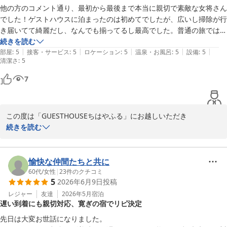
特に暑い時期のお子様とのご移動は大変だったかと思います。

他の方のコメント通り、最初から最後まで本当に親切で素敵な女将さん
いただいたご感想は、今後ご利用いただくお客さまへのご案内の参
でした！ゲストハウスに泊まったのは初めてでしたが、広いし掃除が行
考に

き届いてて綺麗だし、なんでも揃ってるし最高でした。普通の旅ではな
させていただきます。

く、入試で行ったので、そう思ったのかもしれませんが…お食事などは
続きを読む
|
|
|
|
|
ついてないけど、旅行で行ってもまた泊まりたいな〜。一緒に行けなか
部屋
:
5
接客・サービス
:
5
ロケーション
:
5
温泉・お風呂
:
5
設備
:
5
清潔さ
お部屋や設備、清潔さなど、励みになるたくさんのお褒めのお言葉
:
5
った家族にも見せてあげたいな〜と思いました。お世話になりました。
をいただき、とても嬉しく拝読させていただきました。

7
こちらの方こそご滞在中、快適にお過ごしいただけて

夏休みの思い出作りのお手伝いが少しでもできておりましたら何よ
りです。

この度は「GUESTHOUSEちはやふる」にお越しいただき

また、心温まるご感想をお寄せいただきありがとうございます。

続きを読む
改めてまして、この度のご利用誠にありがとうございました。

ご家族皆さまのまたのお越しを心よりお待ちしております。

初めてのGUESTHOUSEとして当宿をお選びいただき、また「最
高」でしたとの

愉快な仲間たちと共に
末筆になりましたが、早朝のご出発にもかかわらず、お部屋を大変
お言葉を頂戴し、嬉しい限りです。

60代
/
女性
|
23
件のクチコミ
綺麗にお使いくださりありがとうございました。(__)

5
2026年6月9日
投稿
入試という大切な機会でのご滞在が、少しでも安心してお過ごしい
ただける時間となっていましたら何よりです。

レジャー
友達
2026年5月
宿泊
　　　　「GUESTHOUSEちはやふる」東田

遅い到着にも親切対応、寛ぎの宿でリピ決定
室内の清潔さや設備についてもご満足いただけたご様子に安堵して
先日は大変お世話になりました。

ゲストハウス ちはやふる