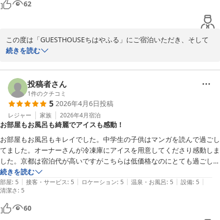
62
　　「GUESTHOUSEちはやふる」東田
ゲストハウス ちはやふる
この度は「GUESTHOUSEちはやふる」にご宿泊いただき、そして
2026-05-13
暖かいご感想をお寄せいただき本当にありがとうございます。

続きを読む
お引越しという大切なタイミングでご利用

いただき、「自分の家のように過ごせた」と

投稿者さん
感じていただけたこと、また私どもにも励みになるお言葉を頂戴し
1
件のクチコミ
5
2026年4月6日
投稿
大変嬉しく思います。

レジャー
家族
2026年4月
宿泊
お部屋もお風呂も綺麗でアイスも感動！
京都がお好きで、さらに京都検定3級にも合格され

素晴らしいですね。その深いご関心に感服いたしました。ぜひ次回
お部屋もお風呂もキレイでした。中学生の子供はマンガを読んで過ごし
は、ゆっくり京都巡りをお楽しみいただきながら、のんびりとお寛
てました。オーナーさんが冷凍庫にアイスを用意してくださり感動しま
ぎにいらしてください。

した。京都は宿泊代が高いですがこちらは低価格なのにとても過ごしや
すく泊まって良かったと思いました。
続きを読む
またお会いできるのを心よりお待ちしております。

|
|
|
|
|
部屋
:
5
接客・サービス
:
5
ロケーション
:
5
温泉・お風呂
:
5
設備
:
5
清潔さ
:
5
改めてまして、この度のご利用誠にありがとうございました。

60