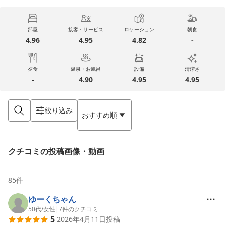
部屋
接客・サービス
ロケーション
朝食
4.96
4.95
4.82
-
夕食
温泉・お風呂
設備
清潔さ
-
4.90
4.95
4.95
絞り込み
おすすめ順
クチコミの投稿画像・動画
85
件
ゆーくちゃん
50代
/
女性
|
7
件のクチコミ
5
2026年4月11日
投稿