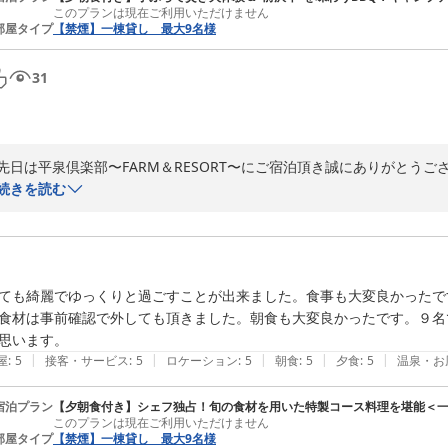
このプランは現在ご利用いただけません
部屋タイプ
【禁煙】一棟貸し 最大9名様
31
先日は平泉倶楽部〜FARM＆RESORT〜にご宿泊頂き誠にありがとうござ
当施設は、お客様の寛ぎの時間と空間を大切にしているため、ご家族の
続きを読む
っております。

ご意見としていただいたお子様用の飲み物につきましては、今後の運営
貴重なご意見ありがとうございました。

また、皆様でお越しになる日をお待ちしております。
ても綺麗でゆっくりと過ごすことが出来ました。食事も大変良かったで
2024-06-05
食材は事前確認で外しても頂きました。朝食も大変良かったです。９名
思います。
|
|
|
|
|
屋
:
5
接客・サービス
:
5
ロケーション
:
5
朝食
:
5
夕食
:
5
温泉・お
宿泊プラン
【夕朝食付き】シェフ独占！旬の食材を用いた特製コース料理を堪能＜
このプランは現在ご利用いただけません
部屋タイプ
【禁煙】一棟貸し 最大9名様