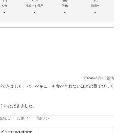
夕食
温泉・お風呂
設備
清潔さ
-
-
-
-
2024年6月1日
投稿
ができました。バーべキューも食べきれないほどの量でびっく
くいただきました。

|
|
風呂
:
5
設備
:
4
清潔さ
:
-
デビューにもおすすめ