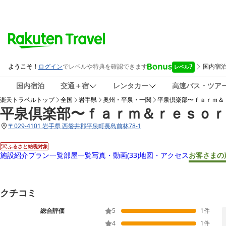
国内宿泊
交通＋宿
レンタカー
高速バス・ツア
楽天トラベルトップ
全国
岩手県
奥州・平泉・一関
平泉倶楽部〜ｆａｒｍ＆
平泉倶楽部〜ｆａｒｍ＆ｒｅｓｏｒ
〒
029-4101 岩手県 西磐井郡平泉町長島前林78-1
ふるさと納税対象
施設紹介
プラン一覧
部屋一覧
写真・動画
(33)
地図・アクセス
お客さまの
クチコミ
総合評価
5
1
件
4
1
件