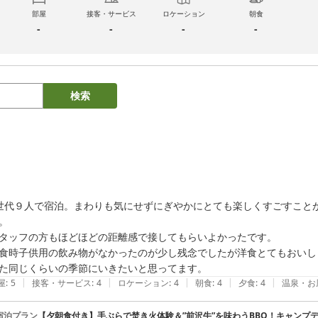
部屋
接客・サービス
ロケーション
朝食
-
-
-
-
検索
世代９人で宿泊。まわりも気にせずにぎやかにとても楽しくすごすこと
。

タッフの方もほどほどの距離感で接してもらいよかったです。

食時子供用の飲み物がなかったのが少し残念でしたが洋食とてもおいし
|
|
|
|
|
屋
:
5
接客・サービス
:
4
ロケーション
:
4
朝食
:
4
夕食
:
4
温泉・お
宿泊プラン
【夕朝食付き】手ぶらで焚き火体験＆”前沢牛”を味わうBBQ！キャンプ