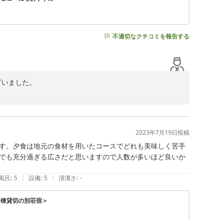
不適切なクチコミを報告する
いました。

皆様で楽しく過ごせたという言葉にスタッフ一同嬉しく思
の参考にさせていただきます。

2023年7月19日
投稿
す。夕食は地元の食材を用いたコースでどれも美味しく苦手
でも充分過ぎる広さだと思いますので人数が多いほど良いか
|
|
風呂
:
5
設備
:
5
清潔さ
:
-
一棟貸切の別荘宿＞