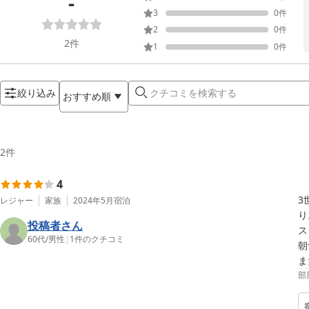
-
3
0
件
2
0
件
2
件
1
0
件
絞り込み
おすすめ順
2
件
4
3
レジャー
家族
2024年5月
宿泊
り
投稿者さん
ス
60代
/
男性
|
1
件のクチコミ
朝
部