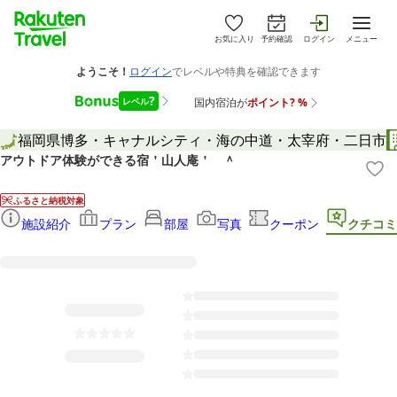
お気に入り
予約確認
ログイン
メニュー
福岡県
博多・キャナルシティ・海の中道・太宰府・二日市
アウトドア体験ができる宿＇山人庵＇ ＾
ふるさと納税対象
施設紹介
プラン
部屋
写真
クーポン
クチコミ