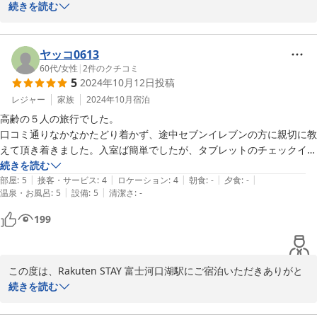
次回のご滞在では、より一層快適にお過ごしいただけるよう、サー
うございました。

続きを読む
から入った方が安全に到着すると思いました。

ビス向上に努めてまいります。

屋上テラスからの富士山の眺望をお楽しみいただけたとのこと、大
家族全員、大満足の旅になりました！
ご家族の皆様と愛犬ちゃんのまたのお越しを心よりお待ちしており
変嬉しく思います。また、ジェットバスもご満足いただけたようで
ヤッコ0613
ます。

何よりです。

60代
/
女性
|
2
件のクチコミ
5
2024年10月12日
投稿
Rakuten STAY富士河口湖駅
一方で、電子レンジの不具合によりご不便をおかけし、誠に申し訳
レジャー
家族
2024年10月
宿泊
ございませんでした。早急に点検を行い、交換しております。ま
高齢の５人の旅行でした。

2025-04-11
た、施設までの道中が分かりづらかったとのご指摘もありがとうご
口コミ通りなかなかたどり着かず、途中セブンイレブンの方に親切に教
ざいます。

えて頂き着きました。入室ば簡単でしたが、タブレットのチェックイン
今後、より分かりやすい案内を提供できるよう新たに看板設置を検
は大変でした。５人の情報の入力は高齢者は大変。次はすんなり行くと
続きを読む
討しております。

|
|
|
|
|
思います。しかしお部屋は綺麗だし、ベットも大きいしとてもとても満
部屋
:
5
接客・サービス
:
4
ロケーション
:
4
朝食
:
-
夕食
:
-
|
|
温泉・お風呂
:
5
設備
:
5
清潔さ
:
-
足。翌朝富士山も目の前に見え本当に感激でした。

ご家族皆様にご満足いただけたとのお言葉を励みに、さらに快適な
キッチンに食器先器付いてるといいと思いました。しかしとても満足で
199
宿泊体験を提供できるよう努めてまいります。

した。また利用したいです。
またのご利用を心よりお待ちしております。

この度は、Rakuten STAY 富士河口湖駅にご宿泊いただきありがと
Rakuten STAY 富士河口湖駅
うございました。

続きを読む
2025-04-15