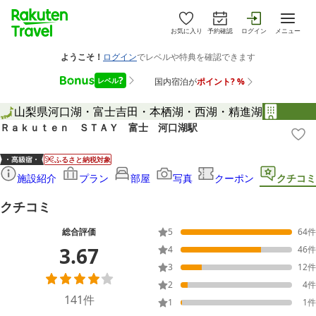
お気に入り
予約確認
ログイン
メニュー
山梨県
河口湖・富士吉田・本栖湖・西湖・精進湖
Ｒａｋｕｔｅｎ ＳＴＡＹ 富士 河口湖駅
ふるさと納税対象
施設紹介
プラン
部屋
写真
クーポン
クチコミ
クチコミ
総合評価
5
64
件
3.67
4
46
件
3
12
件
2
4
件
141
件
1
1
件