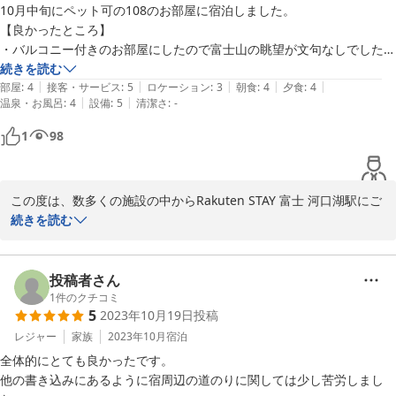
10月中旬にペット可の108のお部屋に宿泊しました。

貴重なご意見をお寄せいただき、誠にありがとうございました。ま
【良かったところ】

たのご利用を心よりお待ち申し上げます。

・バルコニー付きのお部屋にしたので富士山の眺望が文句なしでした。
鉄塔が少し邪魔な気もしますが、朝には紅富士が拝めました。

続きを読む
Rakuten STAY 富士 河口湖駅
|
|
|
|
|
・近くにスーパーやコンビニ、食事処も多くあったので食事無しプラン
部屋
:
4
接客・サービス
:
5
ロケーション
:
3
朝食
:
4
夕食
:
4
|
|
温泉・お風呂
:
4
設備
:
5
清潔さ
:
-
でも楽しめると思いました。

2024-07-04
・築浅のため全ての家具やキッチン用品が綺麗でした。

1
98
ペット可にも関わらず嫌な臭いも残ってませんでした。

【改善してほしいところ】

・掃除が行き届いていませんでした。お風呂はザラザラ、床はとても靴
この度は、数多くの施設の中からRakuten STAY 富士 河口湖駅にご
下や素足では歩けません。

宿泊いただきまして誠にありがとうございます。

続きを読む
・無人チェックイン/アウトが売りだとは思いますが実際にはタブレッ
ト越しに従業員さんとお話します。電子機器に慣れていない方には少し
バルコニーからの富士山の眺望が文句なしというお言葉をいただ
大変かと思います。

き、大変喜ばしく拝読いたしました。

投稿者さん
また、家具やキッチン用品につきましてもご満足いただけたとのこ
1
件のクチコミ
ホテルまでの道が狭いです。ヴェルファイアで行きましたがすれ違いは
5
2023年10月19日
投稿
とで、嬉しい限りでございます。

もちろん出来ません(軽自動車でも無理だと思います)ただホテル側が用
食事なしプランでもご滞在を満喫いただけたとのことで、安心いた
レジャー
家族
2023年10月
宿泊
意してくれている地図の迂回ルートで行けば多少マシです。

しました。

住宅街にあるためとても静かで騒音トラベルはありませんでした。

全体的にとても良かったです。

今度は部屋番号を変えて宿泊してみたいです。

他の書き込みにあるように宿周辺の道のりに関しては少し苦労しまし
お風呂と床につきまして、掃除が行き届いていない状況でのご滞在