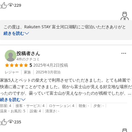
BBQという記載はどうかと思います。(ホットプレート)と書いています
229
が、それはホームページから詳細を見なければわかりません。BBQの
この度は、Rakuten STAY 富士河口湖駅にご宿泊いただきありがと
うございました。

続きを読む
お風呂からの景色やお部屋・キッチンの清潔さにご満足いただけた
とのお言葉、大変嬉しく拝読いたしました。

投稿者さん
4
件のクチコミ
5
2025年4月2日
投稿
一方で、ソファやゲージの臭い、ドッグランの管理状況につきまし
てご不快な思いをさせてしまい、誠に申し訳ございませんでした。

レジャー
家族
2025年3月
宿泊
家族5人とペットの柴犬とで利用させていただきました。とても綺麗で
清掃や管理体制の見直し、備品の買換検討を行い、今後このような
快適に過ごすことができました。宿から富士山が見える好立地な場所だ
ことがないよう努めてまいります。また、BBQの表記についても分
ったのですが、曇っていて富士山が見えなかったのが残根でしたが、是
かりやすいご案内となるよう改善を検討いたします。

非また利用させていただきたいと思いました。
続きを読む
|
|
|
|
|
部屋
:
4
接客・サービス
:
4
ロケーション
:
4
朝食
:
-
夕食
:
-
貴重なご意見をいただき、誠にありがとうございました。今後もよ
|
|
温泉・お風呂
:
5
設備
:
4
清潔さ
:
-
り快適にお過ごしいただける施設を目指してまいります。

235
またのご利用を心よりお待ちしております。
