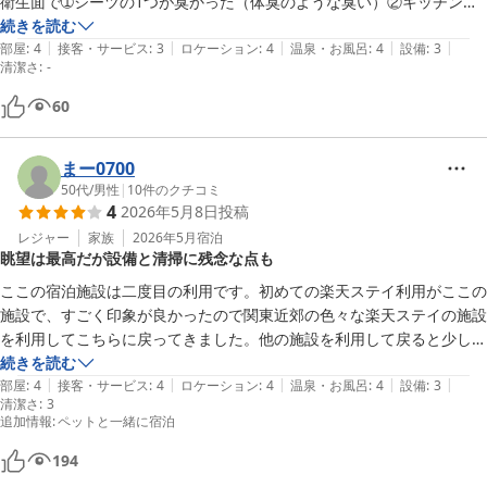
衛生面で➀シーツの1つが臭かった（体臭のような臭い）②キッチンが
生臭かった➂洗濯機の中に使用済みの糸ようじと子ども向けシール（前
続きを読む
|
|
|
|
|
の人がポケットに入れたまま洗濯して清掃されていなかったのかと）が
部屋
:
4
接客・サービス
:
3
ロケーション
:
4
温泉・お風呂
:
4
設備
:
3
清潔さ
:
-
入っており、不快感がありました。また槽清掃とフィルター清掃ランプ
がついており乾燥は機能せず生臭い仕上がりに。。清掃マークは消して
60
おいて（清掃しておいて）いただきたかったです。

まー0700
50代
/
男性
|
10
件のクチコミ
4
2026年5月8日
投稿
レジャー
家族
2026年5月
宿泊
眺望は最高だが設備と清掃に残念な点も
ここの宿泊施設は二度目の利用です。初めての楽天ステイ利用がここの
施設で、すごく印象が良かったので関東近郊の色々な楽天ステイの施設
を利用してこちらに戻ってきました。他の施設を利用して戻ると少し古
さを感じました。設備面は食洗機やサウナなどは無く物足りなさを感じ
続きを読む
|
|
|
|
|
ました。ただ設備面はしょうがないにしても、バルコニーが掃除されて
部屋
:
4
接客・サービス
:
4
ロケーション
:
4
温泉・お風呂
:
4
設備
:
3
清潔さ
:
3
なくせっかく富士山が正面に見える最高のロケーションなのに少しガッ
追加情報
:
ペットと一緒に宿泊
カリしました。
194