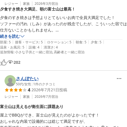
レジャー
家族
2026年3月
宿泊
夕食すき焼き大満足、朝の富士山は最高！
夕食のすき焼きは予想よりとてもいいお肉で全員大満足でした！

ソファーの汚れ（しみ）があったのが残念でしたが、こういった宿では
仕方ないことかもしれません。

朝の富士山がきれいに見えて、3世代の旅がとても思い出深いものにな
続きを読む
|
|
|
|
|
りました！
部屋
:
5
接客・サービス
:
5
ロケーション
:
5
朝食
:
5
夕食
:
5
|
|
温泉・お風呂
:
5
設備
:
4
清潔さ
:
4
追加情報
:
小さな子供と一緒に宿泊
高齢者と一緒に宿泊
202
さんぽたい
50代
/
女性
|
1
件のクチコミ
4
2026年7月21日
投稿
レジャー
家族
2026年7月
宿泊
富士山は見えるが衛生面に課題あり
屋上でBBQができ、富士山が見えたのがよかったです！

おしゃれな内装で設備的には総じて満足ですが、
