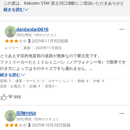
この度は、Rakuten STAY 富士河口湖駅にご宿泊いただきありがと
うございました。

続きを読む
「とても綺麗で良かった」とのお言葉を励みに、清掃や備品の整備
に引き続き尽力してまいります。周辺道路が狭くご不便をおかけし
daidaidai0616
ましたこと申し訳ございません。

30代
/
男性
|
1
件のクチコミ
3
2025年11月9日
投稿
いただいたご意見は真摯に受け止め、滞在中の安心感や快適性の向
レジャー
家族
2025年11月
宿泊
上に努めてまいります。また機会がございましたらぜひお越しくだ
とりあえず目的地直前の道路が激狭なので要注意です。

さい。

ファミリーカーだとミドルミニバン（ノアヴォクシー等）で限界です

スタッフ一同お待ちしております。

行き方によってはそのサイズですら通れません。

私はたまたま地元の方と遭遇できたので対応できました。

続きを読む
Rakuten STAY 富士河口湖駅
|
|
|
|
|
部屋は富士山が絶景なのもあり大変満足です。
部屋
:
5
接客・サービス
:
3
ロケーション
:
1
朝食
:
4
夕食
:
4
|
|
温泉・お風呂
:
5
設備
:
4
清潔さ
:
-
2025-09-05
355
田翔1950
50代
/
男性
|
35
件のクチコミ
3
2025年10月29日
投稿