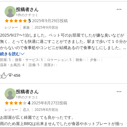
投稿者さん
1
件のクチコミ
5
2025年9月29日
投稿
レジャー
家族
2025年9月
宿泊
2025/9/27〜1泊しました。ペット可のお部屋でしたが嫌な臭いなどが
無く、とっても快適に過ごすことができました。駅まで歩いて１０分か
からないので食事処やコンビニが結構あるので食事なしにしました。朝
ごはんに富士山食パンを買って旅の駅でベーコンなどを仕入れて外のガ
続きを読む
|
|
|
|
|
ーデンテラスで朝食を食べたのが気持ちよかったです。富士山も見るこ
部屋
:
5
接客・サービス
:
5
ロケーション
:
5
朝食
:
-
夕食
:
-
|
|
温泉・お風呂
:
4
設備
:
5
清潔さ
:
-
とができました。閑静な住宅街の中ですが近くにホテルやグランピング
施設もありましたがとっても静かでした。また利用したいです。
456
投稿者さん
1
件のクチコミ
4
2025年8月27日
投稿
レジャー
恋人
2025年8月
宿泊
お部屋が広く綺麗でとても良かったです。

雨のため屋上BBQは出来ませんでしたが食器やホットプレートが揃っ