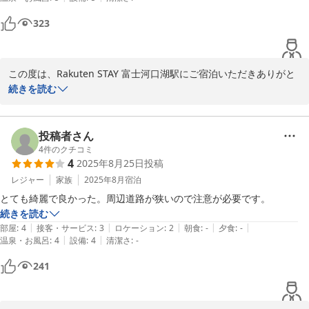
を楽しみにしております。

323
Rakuten STAY 富士河口湖駅
2025-09-05
この度は、Rakuten STAY 富士河口湖駅にご宿泊いただきありがと
うございました。

続きを読む
愛犬とご一緒のご滞在をお楽しみいただけたとのお言葉、大変うれ
しく拝読しました。

投稿者さん
4
件のクチコミ
4
2025年8月25日
投稿
今後もご家族皆さまが安心してお過ごしいただける環境づくりに努
めてまいります。またのお帰りを心よりお待ちしております。

レジャー
家族
2025年8月
宿泊
とても綺麗で良かった。周辺道路が狭いので注意が必要です。
Rakuten STAY 富士河口湖駅
続きを読む
|
|
|
|
|
部屋
:
4
接客・サービス
:
3
ロケーション
:
2
朝食
:
-
夕食
:
-
2025-09-05
|
|
温泉・お風呂
:
4
設備
:
4
清潔さ
:
-
241