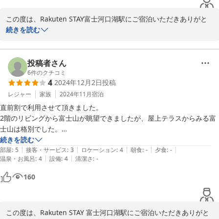
Rakuten STAY 富士河口湖駅
この度は、Rakuten STAY富士河口湖駅にご宿泊いただきありがと
うございました。

続きを読む
2025-06-13
ご家族5名様と愛犬の柴犬ちゃんでのご滞在、お部屋の清潔さと快
適さにご満足いただけたようで大変嬉しく思います。

投稿者さん
6
件のクチコミ
4
2024年12月2日
投稿
当施設は、ペット同伴のお客様にもゆったりとお過ごしいただける
よう心がけておりますので、お喜びいただけて光栄です。

レジャー
家族
2024年11月
宿泊
直前割で利用させて頂きました。

富士山の眺望については、天候に恵まれず残念な結果となってしま
2階のリビングから富士山が眺望できましたが、屋上テラスからみる富
い申し訳ございませんでした。

士山は格別でした。

雲ひとつ無く、晴天で最高の景色でした。

続きを読む
富士山は季節や天候によって様々な表情を見せてくれますので、次
|
|
|
|
|
お風呂はジェットバス付きで凄く気持ち良かったです。

部屋
:
5
接客・サービス
:
3
ロケーション
:
4
朝食
:
-
夕食
:
-
回のご滞在時には、ぜひ晴れた日の美しい富士山をご覧いただけれ
|
|
温泉・お風呂
:
4
設備
:
4
清潔さ
:
-
家電機器で一つ残念だったのが電子レンジの調子が悪かったのかなかな
ばと思います。

か温めが出来ませんでした。

160
「是非また利用させていただきたい」とのお言葉をいただき、スタ
あと施設まだの道中はナビにもよるのかもしれませんが道がすごく狭か
ッフ一同大変励みになります。

ったです。

この度は、Rakuten STAY 富士河口湖駅にご宿泊いただきありがと
夜に周辺を歩いてみましたが707号線からではなく、富士吉田駅前の道