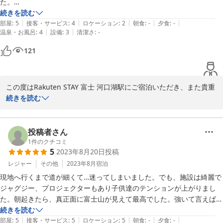
お世話になりました。
た。

となってしまったこと、深くお詫び申し上げます。

周りが暗いので余計に不安になりましたが、無事に到着出来ました。

続きを読む
ご滞在後すぐに清掃の徹底と管理の見直しを行い、改善に努めてお
|
|
|
|
|
部屋に関してはとても満足でした。

部屋
:
5
接客・サービス
:
4
ロケーション
:
2
朝食
:
-
夕食
:
-
ります。

|
|
温泉・お風呂
:
4
設備
:
3
清潔さ
:
-
ドックランも写真で見る限り、あまり期待していませんでしたが、思っ
設備やお客様へのご案内内容につきましても、皆様が快適にお過ご
121
しいただけるよう見直し、改善して参ります。

施設までの道が狭いとのこと大変心苦しく存じますが、ご安全にお
越しいただき安心いたしました。

この度はRakuten STAY 富士 河口湖駅にご宿泊いただき、また貴重
この度賜りました貴重なご意見を、今後の運営に反映させて参りま
なご意見をお寄せいただきまして誠にありがとうございました。

続きを読む
す。

お客様の再訪、心よりお帰りをお待ちいたしております。

ホテル周辺の道のりにつきまして、ご不安をおかけし申し訳ござい
重ねまして、当館のご利用と貴重なご意見をいただきましたこと御
ませんでした。私たちの案内が不十分で、お客様に混乱を招いてし
投稿者さん
礼申し上げます。

まったこと深くお詫び申し上げます。今後はより分かりやすい案内
1
件のクチコミ
5
2023年8月20日
投稿
を提供し、安全にご到着いただけるよう改善を行って参ります。

Rakuten STAY 富士 河口湖駅
レジャー
その他
2023年8月
宿泊
一方、部屋にご満足いただけたこと、またドックランがご期待以上
現地へ行くまで道が細くて…迷ってしまいました。でも、施設は綺麗で
2023-10-25
だったとのお言葉、スタッフ一同大変嬉しく思っております。お客
ジャグジー、プロジェクターもあり子供達のテンションが上がりまし
様と大切なペットとの楽しい時間を提供できるよう、これからも設
た。朝起きたら、真正面に富士山が見えて最高でした。強いて言えば、
備の維持・向上に尽力してまいります。

2階のベランダにお風呂からしか出れないのが残念でした。
続きを読む
|
|
|
|
|
部屋
:
5
接客・サービス
:
5
ロケーション
:
5
朝食
:
-
夕食
:
-