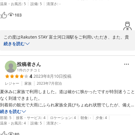
重ねて、ご意見をお寄せいただきましてありがとうございます。ま
|
|
温泉・お風呂
:
5
設備
:
5
清潔さ
:
-
たのご宿泊を心よりお待ちしております。Rakuten STAY 富士 河口
103
湖駅をご利用いただき、誠にありがとうございました。
2024-04-18
この度はRakuten STAY 富士河口湖駅をご利用いただき、また、貴
重なご意見とご感想をお寄せいただきまして、誠にありがとうござ
続きを読む
います。

道が細くてお迷いになられたことについて、お詫び申し上げます。
投稿者さん
お客様に安心してお越しいただけるよう改善を検討いたします。

1
件のクチコミ
4
2023年8月10日
投稿
また、2階のベランダへお風呂からしか出られない点につきまして
レジャー
家族
2023年7月
宿泊
は、お客様の不便をおかけし、申し訳ございません。ご指摘いただ
夏休みに家族で利用しました。道は確かに狭かったですが特別迷うこと
いた点を真摯に受け止め、改善に取り組んで参ります。

なく到達できました。

到着前の観光で大雨にふられ家族全員びちょぬれ状態でしたが、備え付
施設の清潔さやジャグジー、プロジェクターなどの設備にご満足い
けの洗濯機、洗剤があったため非常に助かりました。

続きを読む
ただけたこと、また、朝に真正面の富士山をご覧いただけたこと、
|
|
|
|
|
部屋もキレイで設備的には不満はありませんでした。食事も十分な量準
部屋
:
5
接客・サービス
:
4
ロケーション
:
4
朝食
:
-
夕食
:
4
大変嬉しく思います。

|
|
温泉・お風呂
:
4
設備
:
5
清潔さ
:
-
備してありましたので、自前で購入した物は翌日の朝に料理して食べま
した。

80