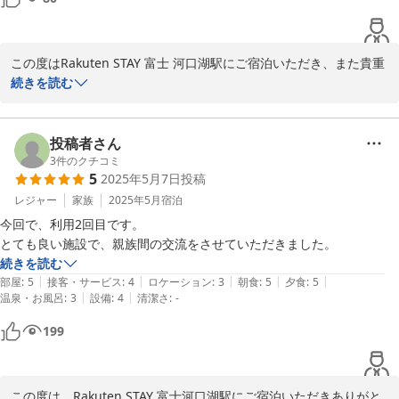
再度ご利用いただける機会がありましたら、より快適にお過ごしい
ただけるよう、改善点を反映したサービスを提供すべく努めて参り
ただ2点だけ残念な点があり、投稿しようと思いました。

ます。

この度はRakuten STAY 富士 河口湖駅にご宿泊いただき、また貴重
1,　到着した際、水道が出ないトラブルが発生しました。サポートに連
この度はRakuten STAY 富士河口湖駅をお選びいただき、誠にあり
なご意見をお寄せいただきまして誠にありがとうございました。

続きを読む
絡し、

がとうございました。今後ともよろしくお願い申し上げます。

　　設備の方がすぐ来て対応してもらえましたが、到着後一時間ほど水
ホテルへの道のりについては、ご迷惑をお掛けしてしまい大変申し
が使えず焦りました

Rakuten STAY 富士 河口湖駅
訳ございませんでした。お客様の安全と快適な到着を考え、道案内
投稿者さん
の改善を検討して参ります。

3
件のクチコミ
2,　宿泊した日、我が家を含めて5組ほど宿泊していたグループがあっ
2024-07-04
5
2025年5月7日
投稿
たのですが、

また、施設の清潔さやジャグジー、プロジェクターがお子様の楽し
レジャー
家族
2025年5月
宿泊
　　その内2組は海外からの観光客で、ドアの開錠方法がわからず我が
みにつながったこと、そして目の前に広がる富士山の景色をお楽し
家に助けを求められました。

今回で、利用2回目です。

みいただけたことについて、スタッフ一同大変嬉しく思います。こ
　　身内に英語ができる者がいたため対応できましたが、夕飯時にその
とても良い施設で、親族間の交流をさせていただきました。
れからも皆様に満足いただけるサービスを提供できるよう努めてま
対応で大変でした。

続きを読む
いります。

|
|
|
|
|
　　どうやら海外の旅行サイト経由で予約した方に、事前に届くはずの
部屋
:
5
接客・サービス
:
4
ロケーション
:
3
朝食
:
5
夕食
:
5
|
|
温泉・お風呂
:
3
設備
:
4
清潔さ
:
-
開錠コードのメールが

2階のベランダへの出入りについては、お客様のご意見を真摯に受
　　送られていなかったようです。

199
け止め、今後の改善の参考にさせていただきます。

　　データのみのシムカードで来日される方もいるようなので、今回は
海外の方に携帯を貸してサポートとやり取りした貰ったので電話以外で
貴重なご意見をお寄せいただき、誠にありがとうございました。ま
たのご利用を心よりお待ち申し上げます。
この度は、Rakuten STAY 富士河口湖駅にご宿泊いただきありがと