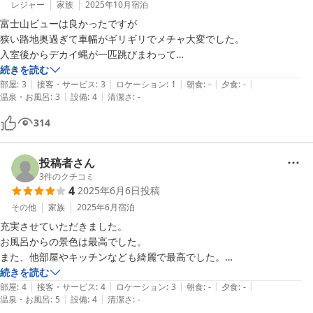
レジャー
家族
2025年10月
宿泊
富士山ビューは良かったですが

狭い路地奥過ぎて車幅がギリギリでメチャ大変でした。　　

入室後からデカイ蝿が一匹跳びまわって

退治するのにかなり時間がかかり大変でした。
続きを読む
|
|
|
|
|
部屋
:
3
接客・サービス
:
3
ロケーション
:
1
朝食
:
-
夕食
:
-
|
|
温泉・お風呂
:
3
設備
:
4
清潔さ
:
-
314
投稿者さん
3
件のクチコミ
4
2025年6月6日
投稿
その他
家族
2025年6月
宿泊
充実させていただきました。

お風呂からの景色は最高でした。

また、他部屋やキッチンなども綺麗で最高でした。

しかし、ソファは犬の尿臭や、ゲージも尿臭がしていました。

続きを読む
|
|
|
|
|
また、ドッグラン付きでしたが、放置された雑草が多く見られ、土でし
部屋
:
4
接客・サービス
:
4
ロケーション
:
3
朝食
:
-
夕食
:
-
|
|
温泉・お風呂
:
5
設備
:
4
清潔さ
:
-
た。もっと整えるか人工芝にしたら良いかと思いました。
