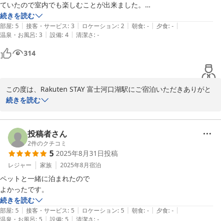
ていたので室内でも楽しむことが出来ました。

車で向かいましたが道が細く運転するのが大変でした。
続きを読む
|
|
|
|
|
部屋
:
5
接客・サービス
:
3
ロケーション
:
2
朝食
:
-
夕食
:
-
|
|
温泉・お風呂
:
3
設備
:
4
清潔さ
:
-
314
この度は、Rakuten STAY 富士河口湖駅にご宿泊いただきありがと
うございました。

続きを読む
お部屋の広さや清潔さについてお褒めの言葉を賜り、光栄に存じま
す。あいにくの雨により屋上BBQをご利用いただけなかったとのこ
投稿者さん
と、せっかくのご計画に添えず心苦しく存じますが、室内の食器や
2
件のクチコミ
5
2025年8月31日
投稿
ホットプレートでお楽しみいただけたとのお話に安堵いたしまし
た。

レジャー
家族
2025年8月
宿泊
ペットと一緒に泊まれたので

一方、周辺の道が細く運転が大変だったとのこと、ご負担をおかけ
よかったです。
し申し訳ございません。

続きを読む
|
|
|
|
|
部屋
:
5
接客・サービス
:
5
ロケーション
:
5
朝食
:
-
夕食
:
-
また季節を変えてのご滞在もぜひご検討ください。お会いできる日
|
|
温泉・お風呂
:
5
設備
:
5
清潔さ
:
-