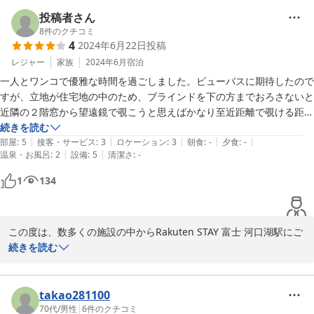
お部屋の清潔さやベッドの快適さ、そして富士山の眺望にご満足い
ただけたとのこと、大変嬉しく思います。

投稿者さん
8
件のクチコミ
4
2024年6月22日
投稿
一方で、施設までの道中やタブレットでのチェックインにおいてご
不便をおかけし、申し訳ございませんでした。

レジャー
家族
2024年6月
宿泊
一人とワンコで優雅な時間を過ごしました。ビューバスに期待したので
特に高齢の方には入力作業が大変だったとのこと、今後の改善点と
すが、立地が住宅地の中のため、ブラインドを下の方までおろさないと
して真摯に受け止め、よりスムーズなチェックイン方法を検討して
近隣の２階窓から望遠鏡で覗こうと思えばかなり至近距離で覗ける距離
まいります。

です。真横の民家からは望遠鏡なしでもお互い窓越しに顔認識できる距
続きを読む
|
|
|
|
|
離。バルコニーに目隠し素材が使われてはいますが、隙間が10cm近く
部屋
:
5
接客・サービス
:
3
ロケーション
:
3
朝食
:
-
夕食
:
-
また、キッチンの備品についてのご要望もありがとうございます。
|
|
温泉・お風呂
:
2
設備
:
5
清潔さ
:
-
ありますから。よって、富士山を眺めながらお風呂に浸かる、というこ
今後のサービス向上の参考とさせていただきます。

とは無理でした。残念。あと残念だったのは、お湯沸かしポットの中に
1
134
少し水が残っていてカビらしき白い模様がいくつもあったことです。お
「また利用したい」とのお言葉を励みに、さらに快適な宿泊体験を
湯を温めたかったので、代わりに電子レンジを使いました。

提供できるよう努めてまいります。

この度は、数多くの施設の中からRakuten STAY 富士 河口湖駅にご
そのほかは快適に過ごせました。きれいに掃除してありましたし、庭も
またのご利用を心よりお待ちしております。

宿泊いただきまして誠にありがとうございました。

続きを読む
あって犬を解放できるし。セルフチェックインできることやタブレット
からのワンタッチでのオペレーターへの連絡なども、簡単だしデジタル
Rakuten STAY 富士河口湖駅
当施設でのご滞在をお楽しみいただけたようで何よりでございま
慣れしている私には楽でした。（旅館やホテルは待たされて時間を費や
す。

takao281100
しますから。）プロジェクターもいいですね！ベッドに寝っ転がり、楽
2025-04-15
ビューバスのプライバシーに関するご指摘や、お湯沸かしポットの
70代
/
男性
|
6
件のクチコミ
しみました。とにかく広々とした空間でボケッとのんびりでき、普段の