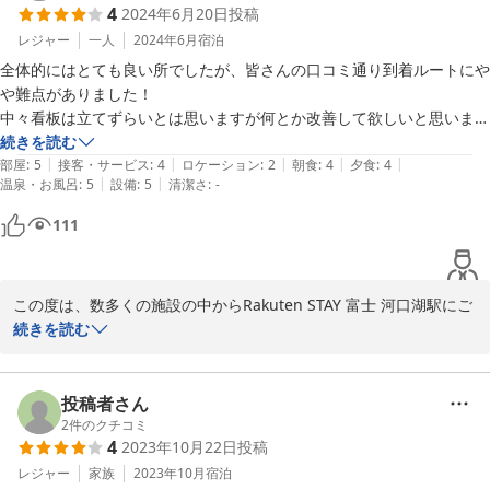
4
2024年6月20日
投稿
清掃不備によりご不快な思いをさせてしまい、心よりお詫び申し上
疲れが取れました。ありがたい。

げます。いただいた意見を元に改善を進めて参ります。

レジャー
一人
2024年6月
宿泊
あと一つ改善してほしいこと。タブレットでチェックイン・アウトする
全体的にはとても良い所でしたが、皆さんの口コミ通り到着ルートにや
また、タブレットでのチェックイン・アウト時の予約番号入力に関
際に、毎回予約番号を入力必須にするのをやめて頂けませんかね。覚え
や難点がありました！

するご意見もありがとうございます。お客様の利便性向上へ向け検
ていないし、いちいちスマホ開くの面倒。ほかの認証方法でできないも
中々看板は立てずらいとは思いますが何とか改善して欲しいと思いま
討を進めて参ります。

のでしょうか。楽天さんは時々このようにUXがイマイチなところがあ
す。

続きを読む
|
|
|
|
|
ると思いました。忙しくて事前登録も面倒でしなかったので。けどチェ
但し、一回行けば二回目以降は間違えずに到着出来ます。

部屋
:
5
接客・サービス
:
4
ロケーション
:
2
朝食
:
4
夕食
:
4
セルフチェックインやプロジェクター、お部屋をお楽しみいただけ
|
|
温泉・お風呂
:
5
設備
:
5
清潔さ
:
-
ックイン最後の方でオペレータに繋がり本人確認をするUXUIはスムー
たとのことで安心いたしました。

ズで感動しました。素晴らしい作りですね。

111
貴重なご意見とご感想をいただき、誠にありがとうございました。

初めて楽天ステイを使いましたが、総合的には快適で、値段もリーズナ
全国各地に展開中のRakuten STAYにご注目いただき、今後もご利
ブルで、使いやすい施設だと思いました。ほかのロケーションでも泊ま
用いただけますと幸いです。

この度は、数多くの施設の中からRakuten STAY 富士 河口湖駅にご
ってみますね。
宿泊いただきまして誠にありがとうございました。

続きを読む
Rakuten STAY 富士 河口湖駅
全体的にご満足いただけたとのお言葉、大変嬉しく存じます。

2024-07-04
投稿者さん
しかしながら、到着ルートに関してご不便をおかけしましたこと、
2
件のクチコミ
4
2023年10月22日
投稿
心よりお詫び申し上げます。看板の設置についても検討し、改善い
たします。

レジャー
家族
2023年10月
宿泊