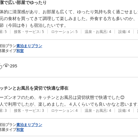
潔で広い部屋でゆったり
体的に清潔感があり、お部屋も広くて、ゆったり気持ち良く過ごせまし
元の食材を買ってきて調理して楽しみました。外食する方も多いのか、
節（今回は冬）も宿泊したいです。
|
|
|
|
|
屋
:
5
接客・サービス
:
5
ロケーション
:
5
温泉・お風呂
:
4
設備
:
4
宿泊プラン
素泊まりプラン
部屋タイプ
和室
295
ッチンとお風呂を貸切で快適な滞在
ーズンオフのため、キッチンとお風呂は貸切状態で快適でした😊

人で利用でしたが、楽しめました。４人くらいでも良いかなと思います
|
|
|
|
|
屋
:
3
接客・サービス
:
3
ロケーション
:
4
温泉・お風呂
:
4
設備
:
4
宿泊プラン
素泊まりプラン
部屋タイプ
和室