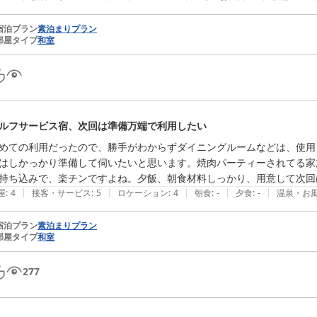
宿泊プラン
素泊まりプラン
部屋タイプ
和室
ルフサービス宿、次回は準備万端で利用したい
めての利用だったので、勝手がわからずダイニングルームなどは、使用
はしかっかり準備して伺いたいと思います。焼肉パーティーされてる家
持ち込みで、楽チンですよね。夕飯、朝食材料しっかり、用意して次回
|
|
|
|
|
屋
:
4
接客・サービス
:
5
ロケーション
:
4
朝食
:
-
夕食
:
-
温泉・お
宿泊プラン
素泊まりプラン
部屋タイプ
和室
277