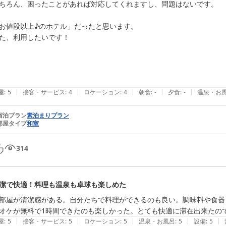
ちろん、困ったことがあれば対応してくれますし、問題はないです。

お値段以上♪のホテル」だったと思います。

た、利用したいです！

|
|
|
|
|
屋
:
5
接客・サービス
:
4
ロケーション
:
4
朝食
:
-
夕食
:
-
温泉・お
宿泊プラン
素泊まりプラン
部屋タイプ
和室
314
潔で快適！料理も温泉も卓球も楽しめた
部屋が清潔感がある。自分たちで料理ができるのも良い。調味料や食器
オケが無料で1時間できたのも楽しかった。とても快適に滞在出来たの
|
|
|
|
|
屋
:
5
接客・サービス
:
5
ロケーション
:
5
温泉・お風呂
:
5
設備
:
5