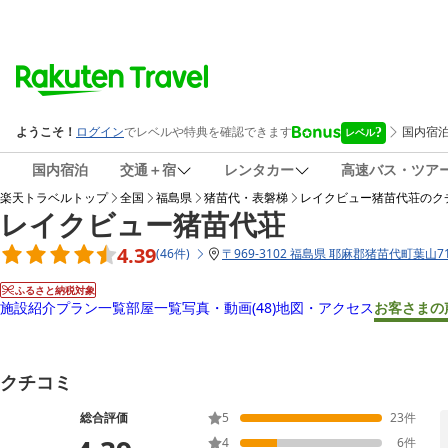
国内宿泊
交通＋宿
レンタカー
高速バス・ツア
楽天トラベルトップ
全国
福島県
猪苗代・表磐梯
レイクビュー猪苗代荘
のク
レイクビュー猪苗代荘
4.39
(
46
件
)
〒
969-3102 福島県 耶麻郡猪苗代町葉山71
ふるさと納税対象
施設紹介
プラン一覧
部屋一覧
写真・動画
(48)
地図・アクセス
お客さまの
クチコミ
総合評価
5
23
件
4
6
件