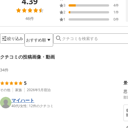
4.39
3
4
件
2
1
件
46
件
1
0
件
絞り込み
おすすめ順
クチコミの投稿画像・動画
34
件
5
景
その他
家族
2026年5月
宿泊
思
部
マイハート
40代
/
女性
|
12
件のクチコミ