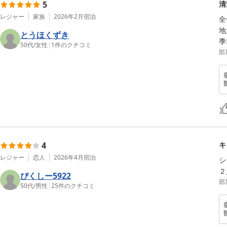
5
清
レジャー
家族
2026年2月
宿泊
全
地
とうほくずき
季
50代
/
女性
|
1
件のクチコミ
部
4
キ
レジャー
恋人
2026年4月
宿泊
シ
２
ぴくしー5922
部
50代
/
男性
|
25
件のクチコミ