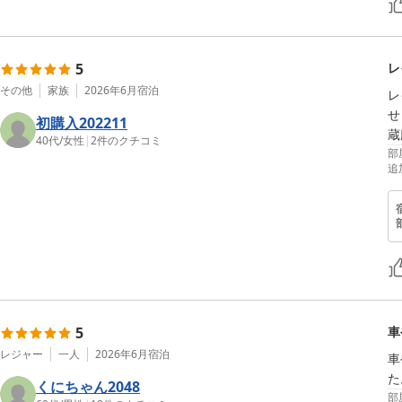
5
レ
その他
家族
2026年6月
宿泊
レ
せ
初購入202211
蔵
40代
/
女性
|
2
件のクチコミ
部
追
5
車
レジャー
一人
2026年6月
宿泊
車
た
くにちゃん2048
部