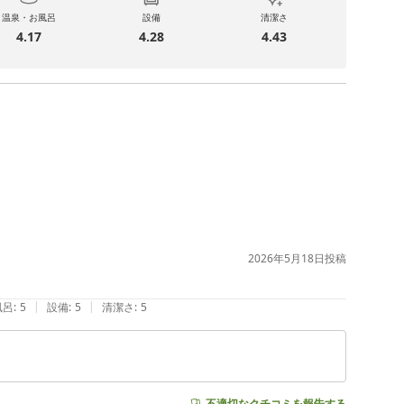
温泉・お風呂
設備
清潔さ
4.17
4.28
4.43
2026年5月18日
投稿
|
|
風呂
:
5
設備
:
5
清潔さ
:
5
不適切なクチコミを報告する