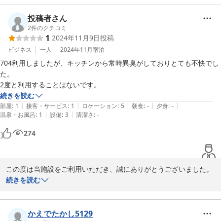
心よりお詫び申し上げます。同様のお声を多数いただいていたこと
を受け、現在はより簡潔で分かりやすいご案内へ改善しておりま
投稿者さん
す。

2
件のクチコミ
1
2024年11月9日
投稿
また、お部屋が清潔に感じられなかったとのご指摘につきまして
ビジネス
一人
2024年11月
宿泊
も、貴重なご意見をありがとうございます。いただいたご意見を真
704利用しましたが、キッチンから常時異臭がしておりとても不快でし
摯に受け止め、寝具につきましては新しいものへ交換いたしまし
た。

た。

2度と利用することはないです。
続きを読む
今後もより快適にお過ごしいただける施設づくりに努めてまいりま
|
|
|
|
|
部屋
:
1
接客・サービス
:
1
ロケーション
:
5
朝食
:
-
夕食
:
-
す。

|
|
温泉・お風呂
:
1
設備
:
3
清潔さ
:
-
274
またの機会がございましたら、ご利用いただけますと幸いです。
キュービック３０
2026-06-23
この度は当施設をご利用いただき、誠にありがとうございました。

続きを読む
キッチンから異臭がし、ご不快な思いをおかけしましたこと、心よ
りお詫び申し上げます。せっかく当施設をお選びいただいたにもか
かわらず、ご期待に沿うことができず、大変申し訳ございませんで
かえでたかし5129