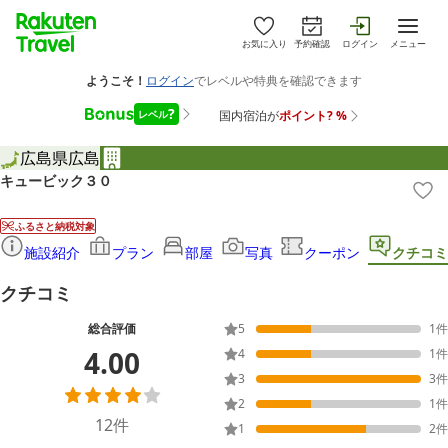
お気に入り
予約確認
ログイン
メニュー
広島県
広島
キュービック３０
ふるさと納税対象
施設紹介
プラン
部屋
写真
クーポン
クチコミ
クチコミ
総合評価
5
1
件
4.00
4
1
件
3
3
件
2
1
件
12
件
1
2
件