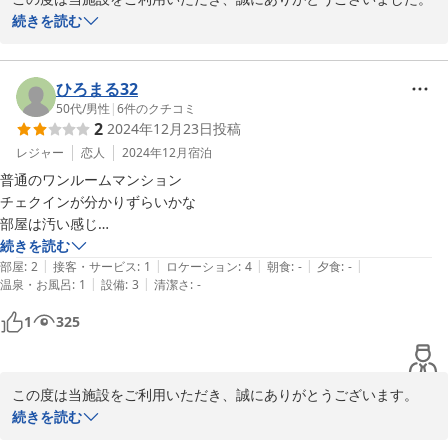
電子レンジの３台の電気製品が

ですが、かど部屋でない別の部屋

続きを読む
ありますが、近くの（台所の）壁の 

（702 号室等）は、昼間でも暗いかも。

ベッドの寝心地にご満足いただけたようで、大変嬉しく拝見いたし
AC100V コンセントは２口なので、

　普通の家庭用のガス給湯器 (13A) 

ました。ご滞在中、ゆっくりとお休みいただけておりましたら幸い
『３口タップ』または『電源コード付き

なので、浴室で湯を出す時は、

です。

ひろまる32
タップ』を持って行くと役に立ちます。

１分くらい待つことになります（水が

50代
/
男性
|
6
件のクチコミ
出ます）。

2
2024年12月23日
投稿
一方で、お風呂やトイレにつきましては、ご期待に沿えず申し訳ご
　ここには、加湿器や空気清浄機は

ざいませんでした。建物は築年数を重ねておりますが、快適にお過
レジャー
恋人
2024年12月
宿泊
置いてないので、空気の乾燥、花粉、

ごしいただけるよう、設備の維持管理や清掃をより一層徹底し、改
黄砂が気になる人は、（そういう

普通のワンルームマンション

善に努めてまいります。

季節には）別の宿泊施設を選ぶ方が

チェクインが分かりずらいかな

良いでしょう。

部屋は汚い感じ

また、当施設はマンションタイプの宿泊施設として、ご自宅のよう
連泊　とりあえず寝るだけならオッケー
続きを読む
におくつろぎいただける空間をご提供しております。事前のご案内
|
|
|
|
|
部屋
:
2
接客・サービス
:
1
ロケーション
:
4
朝食
:
-
夕食
:
-
につきましても、より分かりやすくお伝えできるよう工夫してまい
|
|
温泉・お風呂
:
1
設備
:
3
清潔さ
:
-
ります。

1
325
この度は貴重なご意見をお寄せいただき、誠にありがとうございま
した。
この度は当施設をご利用いただき、誠にありがとうございます。

キュービック３０
続きを読む
2026-06-23
チェックイン方法が分かりづらく、ご不便をおかけしましたこと、