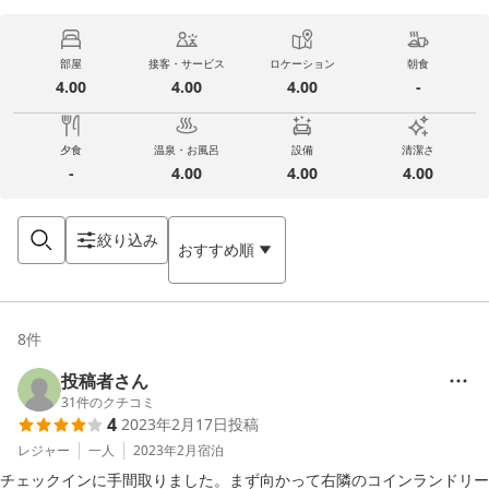
部屋
接客・サービス
ロケーション
朝食
4.00
4.00
4.00
-
夕食
温泉・お風呂
設備
清潔さ
-
4.00
4.00
4.00
絞り込み
おすすめ順
8
件
投稿者さん
31
件のクチコミ
4
2023年2月17日
投稿
レジャー
一人
2023年2月
宿泊
チェックインに手間取りました。まず向かって右隣のコインランドリー