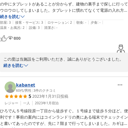
の中にタブレットがあることが分からず、建物の裏手まで探しに行って
ウロウロしてしまいました。タブレットに慣れてなくて電源の入れ方す
ら分からず、結局自分のスマホでチェックインしました。その後外出し
続きを読む
|
|
|
|
|
夜遅くに戻ってきたのですが、廊下が真っ暗で手探りで部屋のドアを探
部屋
:
3
接客・サービス
:
3
ロケーション
:
2
朝食
:
-
夕食
:
-
|
|
温泉・お風呂
:
2
設備
:
3
清潔さ
:
-
すほどでした。一旦チェックインしていたから分かったけど、部屋番号
も見えない状態でした。色々とビックリすることが多かったですが、慣
800
れれば自分の部屋のように快適だと思います。
この度は当施設をご利用いただき、誠にありがとうございました。

続きを読む
チェックイン方法が分かりづらかった点や、夜間にお部屋へお戻り
の際、廊下の照明が十分ではなく、ご不便をおかけしましたことを
心よりお詫び申し上げます。

kabanet
60代
/
男性
|
3
件のクチコミ
5
2023年1月31日
投稿
いただいたご意見を真摯に受け止め、今後の施設・サービスの改善
に活かし、より快適にお過ごしいただける環境づくりに努めてまい
レジャー
一人
2023年1月
宿泊
ります。

ひろでん５号線段原一丁目から徒歩すぐ。１号線まで徒歩５分ほど。便
利です！事前の案内にはコインランドリの奥にある端末でチェックイン
また、ご不便をおかけしたにもかかわらず、温かいお言葉をお寄せ
と書いてあったのですが、先に７階まで行ってしまいました。カギは手