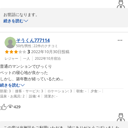
　タブレットでのチェックインで、

『かけら』が落ちます。

予約番号を入力する際、英字入力と

　部屋には、冷蔵庫と電子レンジが

お世話になります。

数字入力が別画面になっていて、

あります。ガスレンジはありません。

当館のご利用ありがとうございました。

続きを読む
操作に手間取りました。『英数字』

　イオンなどのスーパーは、結構遠い

お部屋の設備が必ずしも、ご満足のゆくものでありませんでしたこ
入力にできないものか。

ので、食料の調達には苦労します。

と申し訳ございません。

　正直、（有料でも良いので）

給湯器などの設備の見直しを検討いたします。お客様に長期に滞在
そうくん777114
　今回は、かど部屋でない、窓が一つ

自転車の貸し出しでもあれば、

していただけるようサービスの見直しも検討したいと存じます。ご
50代
/
男性
|
22
件のクチコミ
だけの部屋でしたが、玄関付近以外は、

かなり助かるのですが ...。

3
2022年10月30日
投稿
意見のように、自転車の貸し出しはお客様に喜んでいただけそうで
昼間は照明なしでも良い程度の明るさ

　食事は冷凍食品を利用したのですが、

ございます。当館が小学校に近いため、日中滞在されると子供の声
レジャー
一人
2022年10月
宿泊
でした。

３泊以上するには、もう少し大きい

が気になるかもしれません。この件は、改善が難しいかと存じま
　（水道の件以外は）ほぼ快適に宿泊

冷蔵庫（もっと大きい冷凍室）が

普通のマンションでびっくり

す。

できました。

必要です。せめて、2 Litres アイス

ベットの寝心地が良かった

この度のご意見大変参考になりました。

クリームが楽々入る大きさの冷凍室が

しかし、築年数が経っているため

お客様が快適に滞在できますよう設備の充実・改善に努めてまいり
　冷蔵庫は、現状より背の高いもの

欲しい。

風呂、トイレはちょっとイマイチ
続きを読む
ますので、今後ともお引き立て賜りますようお願い申し上げます。
|
|
|
|
|
（現状の倍くらいの高さの冷蔵庫）を

　すぐ東側に、小学校があるので、

部屋
:
3
接客・サービス
:
3
ロケーション
:
3
朝食
:
-
夕食
:
-
|
|
温泉・お風呂
:
2
設備
:
4
清潔さ
:
-
置いて欲しい。そうすれば、上に

昼間は子供の声が（先生の声も）

2022-03-31
置いた電子レンジに物を出し入れする

響いています。

429
時に、座りこまなくて済みます。

　今回は、かど部屋（701 号室）

だったので、北側に窓があり、

　台所には、冷蔵庫、電気ポット、

昼間は照明を点灯しなくても良いの

この度は当施設をご利用いただき、誠にありがとうございました。
