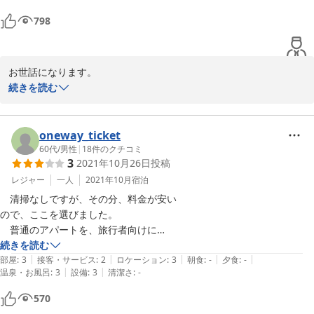
キュービック３０
　おそらく『水道管凍結』の予防処置

798
2026-06-23
だと思いますが、（部屋の外にある）

水道の元栓が閉められていました。

　最初に部屋に入った時には、浴室と

お世話になります。

台所の水道の蛇口から水が出ない状態

重ねての当館のご利用ありがとうございました。

続きを読む
でした。

ご滞在時水道栓が占めてありました件、たいへん申し訳ございませ
　『緊急連絡先』に連絡すれば、

んでした。ご不便おかけいたしました。当館のミスでございます。

水道の元栓の場所とその開き方を

またチェックインの画面の入力にお手数をおかけいたしました。入
oneway_ticket
教えてもらえるのでしょうが、

力画面の改善検討いたします。

60代
/
男性
|
18
件のクチコミ
最初から、台所に『冬は水道の元栓を

3
2021年10月26日
投稿
冷蔵庫も買い替え時には、ご意見を参考にさせていただき、購入さ
閉めていること』と『元栓の場所と

せていただきます。コンセントや言語表示のご意見、大変参考にな
レジャー
一人
2021年10月
宿泊
開き方』を掲示して欲しいです。

りました。

　次の冬には、海外から旅行者が

　清掃なしですが、その分、料金が安い

今後一層お客様のサービス向上に努めてまいりますので、引き続き
来るはずなので、水道について、

ので、ここを選びました。

お引き立て賜りますようお願い申し上げます。
中国語と英語の掲示も必要です。

　普通のアパートを、旅行者向けに

貸している『民泊』のような感じです。

続きを読む
2022-04-08
|
|
|
|
|
（ここからは、普通の感想です。）

　広島駅からは、歩くと少し遠いです。

部屋
:
3
接客・サービス
:
2
ロケーション
:
3
朝食
:
-
夕食
:
-
|
|
温泉・お風呂
:
3
設備
:
3
清潔さ
:
-
　清掃なしですが、その分、料金が

　床は畳ではなく板張りです。

安いので、ここを選びました。

　食卓が無いので、ソファに座って

570
食事をしました。床に食べ物の
