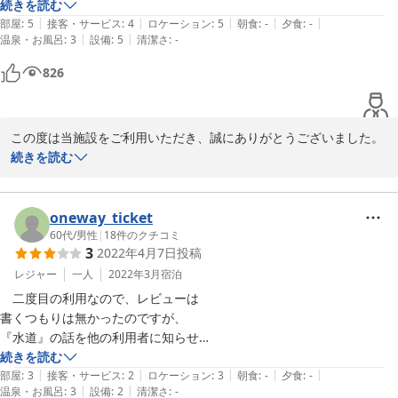
いただき、誠にありがとうございます。

動です。お部屋全体が清潔ですし、備品、WiFiも十分満足でした。エア
続きを読む
|
|
|
|
|
コンもよく効いてました。電気ケトル、小さい冷蔵庫、電子レンジが装
部屋
:
5
接客・サービス
:
4
ロケーション
:
5
朝食
:
-
夕食
:
-
またの機会がございましたら、ご利用いただけますと幸いです。
|
|
温泉・お風呂
:
3
設備
:
5
清潔さ
:
-
備され、調理はできませんがコンビニで買ってきて食べるには十分で
す。問題は風呂場。夜間冷えているときにトイレに行くと、まるで屋外
キュービック３０
826
です。ガラスのガラリから冷気がガンガン入ってきて、ガタガタ震えな
2026-06-23
がら用足す。寝室へ暖房が効いて温かいので、以後は風呂場の扉を開け
っ放しにして暖気を流し込むようにしました。たぶん夏場は問題なく冬
この度は当施設をご利用いただき、誠にありがとうございました。

場だけ要注意ですね。チェックアウト時刻が１１まであるので楽。カギ
続きを読む
をもとに戻すだけ。単泊だけでなく連泊にも良いと思います。
チェックアウト時間が11時である点や、お部屋のキッチン設備をお
気に召していただけたようで、大変嬉しく拝見いたしました。

oneway_ticket
一方で、トイレをご利用の際には寒さによりご不便をおかけしまし
60代
/
男性
|
18
件のクチコミ
3
2022年4月7日
投稿
たこと、心よりお詫び申し上げます。

レジャー
一人
2022年3月
宿泊
いただいた貴重なご意見を真摯に受け止め、冬場でも快適にお過ご
　二度目の利用なので、レビューは

しいただけるよう、お風呂・トイレ周辺の寒さ対策について改善に
書くつもりは無かったのですが、

努めてまいります。

『水道』の話を他の利用者に知らせ

るために、あえて、またレビューを

続きを読む
またの機会がございましたら、ご利用いただけますと幸いです。
|
|
|
|
|
書きました。

部屋
:
3
接客・サービス
:
2
ロケーション
:
3
朝食
:
-
夕食
:
-
|
|
温泉・お風呂
:
3
設備
:
2
清潔さ
:
-