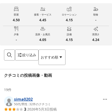
部屋
接客・サービス
ロケーション
朝食
4.50
4.45
4.15
-
夕食
温泉・お風呂
設備
清潔さ
-
4.05
4.15
4.24
絞り込み
おすすめ順
クチコミの投稿画像・動画
19
件
sima0202
50代
/
男性
|
32
件のクチコミ
3
2026年5月3日
投稿