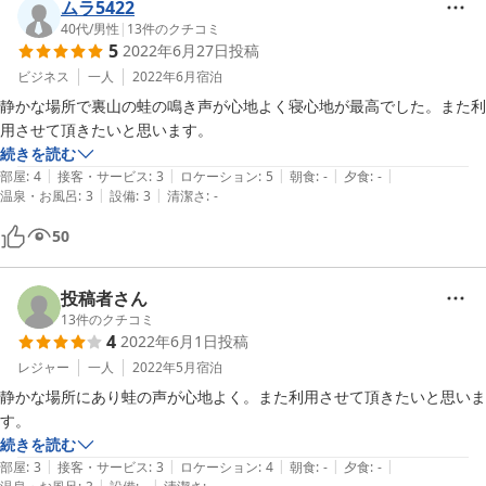
ムラ5422
40代
/
男性
|
13
件のクチコミ
5
2022年6月27日
投稿
ビジネス
一人
2022年6月
宿泊
静かな場所で裏山の蛙の鳴き声が心地よく寝心地が最高でした。また利
用させて頂きたいと思います。
続きを読む
|
|
|
|
|
部屋
:
4
接客・サービス
:
3
ロケーション
:
5
朝食
:
-
夕食
:
-
|
|
温泉・お風呂
:
3
設備
:
3
清潔さ
:
-
50
投稿者さん
13
件のクチコミ
4
2022年6月1日
投稿
レジャー
一人
2022年5月
宿泊
静かな場所にあり蛙の声が心地よく。また利用させて頂きたいと思いま
す。
続きを読む
|
|
|
|
|
部屋
:
3
接客・サービス
:
3
ロケーション
:
4
朝食
:
-
夕食
:
-
|
|