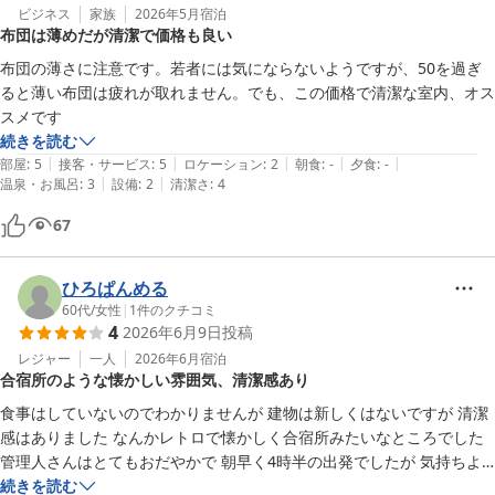
ビジネス
家族
2026年5月
宿泊
布団は薄めだが清潔で価格も良い
布団の薄さに注意です。若者には気にならないようですが、50を過ぎ
ると薄い布団は疲れが取れません。でも、この価格で清潔な室内、オス
スメです
続きを読む
|
|
|
|
|
部屋
:
5
接客・サービス
:
5
ロケーション
:
2
朝食
:
-
夕食
:
-
|
|
温泉・お風呂
:
3
設備
:
2
清潔さ
:
4
67
ひろぱんめる
60代
/
女性
|
1
件のクチコミ
4
2026年6月9日
投稿
レジャー
一人
2026年6月
宿泊
合宿所のような懐かしい雰囲気、清潔感あり
食事はしていないのでわかりませんが 建物は新しくはないですが 清潔
感はありました なんかレトロで懐かしく合宿所みたいなところでした   
管理人さんはとてもおだやかで 朝早く4時半の出発でしたが 気持ちよ
く送り出してくださいました   また機会があればお世話になりたいと思
続きを読む