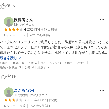
今回、こちらでは食事は頼んでないのでその点は不明。

97
投稿者さん
12
件のクチコミ
4
2024年4月17日
投稿
レジャー
一人
2024年4月
宿泊
バイクのソロツーリングで利用しました。防府市の公共施設ということ
で、基本セルフサービス+門限など宿泊時の制約は少しありましたがお
値段からして全く気になりません。風呂トイレ共用ながらお部屋は6畳
に謎スペース（洗面台あり）付きで、ちょっとした旅館や観光ホテルの
続きを読む
|
|
|
|
|
よう。共用の洗濯機もお借りできて大変助かりました。
部屋
:
5
接客・サービス
:
4
ロケーション
:
4
朝食
:
-
夕食
:
-
|
|
温泉・お風呂
:
3
設備
:
4
清潔さ
:
-
89
こぶる4354
50代
/
女性
|
5
件のクチコミ
3
2023年11月1日
投稿
レジャー
友達
2023年9月
宿泊