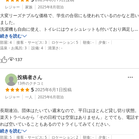
レジャー
家族
2025年8月
宿泊
大変リーズナブルな価格で、学生の合宿にも使われているのかなと思い
ました。

洗濯機も自由に使え、トイレにはウォシュレットも付いており満足しま
した。
続きを読む
|
|
|
|
|
部屋
:
4
接客・サービス
:
3
ロケーション
:
5
朝食
:
-
夕食
:
-
|
|
温泉・お風呂
:
3
設備
:
4
清潔さ
:
-
137
投稿者さん
13
件のクチコミ
5
2025年6月1日
投稿
レジャー
一人
2025年6月
宿泊
長期連泊。団体はたいてい週末なので、平日はほとんど貸し切り状態。
楽天トラベルから「その日程では空室はありません」とでても、電話す
れば空いていることもあるのでトライしてみてください。
続きを読む
|
|
|
|
|
部屋
:
5
接客・サービス
:
5
ロケーション
:
2
朝食
:
-
夕食
:
-