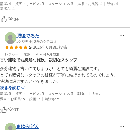
|
|
|
|
|
います
部屋
:
4
接客・サービス
:
5
ロケーション
:
3
温泉・お風呂
:
4
設備
:
4
清潔さ
:
4
34
肥後でるた
50代
/
男性
|
3
件のクチコミ
5
2026年6月8日
投稿
レジャー
家族
2026年6月
宿泊
古い建物でも綺麗な施設、親切なスタッフ
多分建物は古いのでしょうが、とても綺麗な施設です。

とても親切なスタッフの皆様が丁寧に維持されてるのでしょう。

快適に過ごすことができました。
続きを読む
|
|
|
|
|
部屋
:
5
接客・サービス
:
5
ロケーション
:
5
朝食
:
-
夕食
:
-
|
|
温泉・お風呂
:
5
設備
:
5
清潔さ
:
5
37
まゆみどん