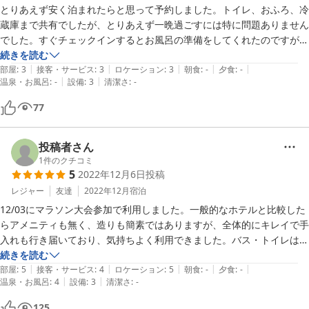
とりあえず安く泊まれたらと思って予約しました。トイレ、おふろ、冷
蔵庫まで共有でしたが、とりあえず一晩過ごすには特に問題ありません
でした。すぐチェックインするとお風呂の準備をしてくれたのですが、
予定通り、近くの温泉に入りに行きました。ベッドで動くと少し音がし
続きを読む
|
|
|
|
|
ますが、一人ずつUSBは付いてたし問題なかったです。また機会があれ
部屋
:
3
接客・サービス
:
3
ロケーション
:
3
朝食
:
-
夕食
:
-
|
|
温泉・お風呂
:
-
設備
:
3
清潔さ
:
-
ば泊まりに行きます。
77
投稿者さん
1
件のクチコミ
5
2022年12月6日
投稿
レジャー
友達
2022年12月
宿泊
12/03にマラソン大会参加で利用しました。一般的なホテルと比較した
らアメニティも無く、造りも簡素ではありますが、全体的にキレイで手
入れも行き届いており、気持ちよく利用できました。バス・トイレは共
同(温水洗浄便座あり)ですが、リーズナブルな料金を考えれば、それも
続きを読む
|
|
|
|
|
納得できます。スタッフの方もフレンドリーで対応して頂きました。寝
部屋
:
5
接客・サービス
:
4
ロケーション
:
5
朝食
:
-
夕食
:
-
|
|
温泉・お風呂
:
4
設備
:
3
清潔さ
:
-
具は清潔で気持ちよく寝られましたし、個人宅にはUSBのコンセントが
ベッドに備わっていたのが大変重宝しました。

125