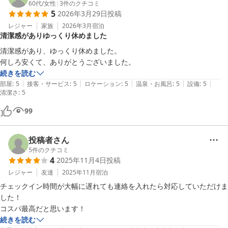
60代
/
女性
|
3
件のクチコミ
5
2026年3月29日
投稿
レジャー
家族
2026年3月
宿泊
清潔感がありゆっくり休めました
清潔感があり、ゆっくり休めました。

何しろ安くて、ありがとうございました。
続きを読む
|
|
|
|
|
部屋
:
5
接客・サービス
:
5
ロケーション
:
5
温泉・お風呂
:
5
設備
:
5
清潔さ
:
5
99
投稿者さん
5
件のクチコミ
4
2025年11月4日
投稿
レジャー
友達
2025年11月
宿泊
チェックイン時間が大幅に遅れても連絡を入れたら対応していただけま
した！

コスパ最高だと思います！
続きを読む