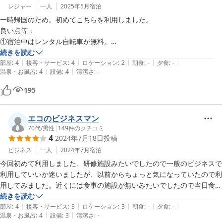
レジャー
一人
2025年5月
宿泊
一時帰国のため。初めてこちらを利用しました。

良い点等：

①宿泊中はレンタル自転車が無料。

②現金決済のみと書かれているが、実は現地でクレジットカード決済が
続きを読む
|
|
|
|
|
可能。

部屋
:
4
接客・サービス
:
4
ロケーション
:
2
朝食
:
-
夕食
:
-
|
|
温泉・お風呂
:
4
設備
:
4
清潔さ
:
-
③トイレはきれい、ウオッシュレットあり。

④洗濯機も2台ありきれいで、しかも無料。ただし洗剤は要持参。

195
⑤５Gの無料WIFIあり。

⑥受付の方は皆さん親切。

⑦たまたま団体客がいなかったので、とても静か。

エコのビジネスマン
⑧楽天トラベルから予約で空室なくても、直接施設に連絡すれば、予約
70代
/
男性
|
149
件のクチコミ
4
2024年7月18日
投稿
できる可能性大

ビジネス
一人
2024年7月
宿泊
注意する点：

今回初めて利用しました、研修施設みたいでしたので一般のビジネスで
車があれば関係ないが、やはり防府駅から遠い。

利用していいか迷いましたが、以前からちょっと気になっていたので利
1㎞ぐらい歩けばセブンがあるのでいざとなればなんとかなる。

用してみました。近くには食事の施設が無いみたいでしたので当日食事
レンタル自転車を借りれば、防府駅付近のゆめタウンとかイオンで買い
付きをお願いしてみたらOKでした、風呂トイレは共同でしたが広くて
続きを読む
物するといいかも。自転車だと15分ぐらいで防府駅に出られる。

|
|
|
|
|
良かったです、インターから多少距離が有るように思いましたが信号が
部屋
:
4
接客・サービス
:
3
ロケーション
:
3
朝食
:
-
夕食
:
-
|
|
温泉・お風呂
:
4
設備
:
3
清潔さ
:
-
無い分早く着きました。