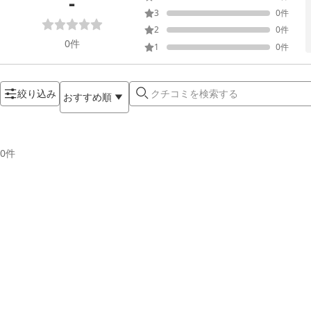
-
3
0
件
2
0
件
0
件
1
0
件
絞り込み
おすすめ順
0
件