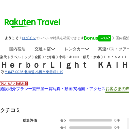
国内宿泊
交通＋宿
レンタカー
高速バス・ツア
楽天トラベルトップ
全国
北海道
小樽・キロロ・積丹・余市
ＨｅｒｂｏｒＬ
ＨｅｒｂｏｒＬｉｇｈｔ ＫＡＩＨ
〒
047-0026 北海道 小樽市東雲町1-19
ふるさと納税対象
施設紹介
プラン一覧
部屋一覧
写真・動画
(8)
地図・アクセス
お客さまの
クチコミ
総合評価
5
0
件
4
0
件