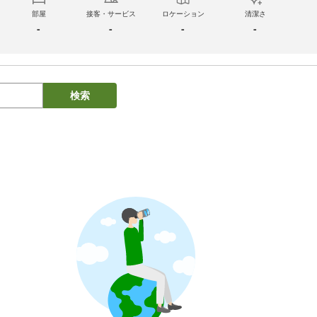
部屋
接客・サービス
ロケーション
清潔さ
-
-
-
-
検索