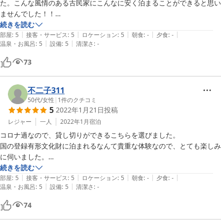
た。こんな風情のある古民家にこんなに安く泊まることができると思い
ませんでした！！

続きを読む
|
|
|
|
|
2泊3日で四国の旅行をしたのですが、宿選びは間違いなかったと思っ
部屋
:
5
接客・サービス
:
5
ロケーション
:
5
朝食
:
-
夕食
:
-
|
|
温泉・お風呂
:
5
設備
:
5
清潔さ
:
-
ています。ありがとうございました。
73
不二子311
50代
/
女性
|
1
件のクチコミ
5
2022年1月21日
投稿
レジャー
一人
2022年1月
宿泊
コロナ過なので、貸し切りができるこちらを選びました。

国の登録有形文化財に泊まれるなんて貴重な体験なので、とても楽しみ
に伺いました。

歴史のある素晴らしい建物で、お掃除が行き届いていてとても清潔でし
続きを読む
|
|
|
|
|
た。

部屋
:
5
接客・サービス
:
5
ロケーション
:
5
朝食
:
-
夕食
:
-
|
|
温泉・お風呂
:
5
設備
:
5
清潔さ
:
-
トイレやキッチンなどの水回りは近代的で快適でした。

子どもの頃に一度だけ体験した五右衛門風呂がまた体験出来てうれしか
74
ったです。
