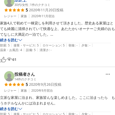
備をしていただいたり、寒いのでヒーターを回すときに乾燥しないよう
30代
/
女性
|
1
件のクチコミ
5
2020年11月20日
投稿
にと加湿器の準備など、きめ細かな配慮がとても嬉しかったです。

レジャー
家族
2020年11月
宿泊
楽天トラベルの書込みはまだ少ないのですが、違うサイトでは400件近
家族4人で初めて一棟貸しを利用させて頂きました。歴史ある家屋はと
くの書込みがあり、参考になります。
ても綺麗に清掃されていて快適な上、あたたかいオーナーご夫婦のおも
てなしに大満足の一泊でした。

まず、予約した時間より遅れて到着したにも関わらず丁寧に対応してく
続きを読む
|
|
|
|
|
ださってホッとしました。

部屋
:
5
接客・サービス
:
5
ロケーション
:
5
朝食
:
-
夕食
:
-
|
|
温泉・お風呂
:
4
設備
:
5
清潔さ
:
-
生憎の雨でBBQができなかったのは残念でしたが、近くのスーパーで
少し豪華な食材を買ってきて調理し卓を囲み、大満足の夕食となりまし
61
た。雨の音は気にならなかったです。そして可愛い食器ばかりだこと！

足が悪い母はお手洗いが少し遠いと言っていましたが、渡り廊下がある
のも古民家ならでは。お布団は事前に準備しておいてくれ、寝室の部屋
投稿者さん
割りリクエストもバッチリでした。加湿器の準備も嬉しい。

14
件のクチコミ
5
2020年9月26日
投稿
翌朝には夕べ暗くて分からなかった家の周りの立派な様子にびっくりし
て写真をパシャパシャ

レジャー
家族
2020年9月
宿泊
出発時には庭の樹からスダチをもいでお土産まで頂き、本当に思い出に
立派な家屋に泊まれ、家族皆んな楽しめました。ここに泊まったら　も
残る古民家ステイになりました。

うホテルなんかには泊まれません。
教えてくださったおすすめの近隣スポットはどこも間違いなし！

続きを読む
|
|
|
|
|
部屋
:
5
接客・サービス
:
5
ロケーション
:
5
朝食
:
-
夕食
:
-