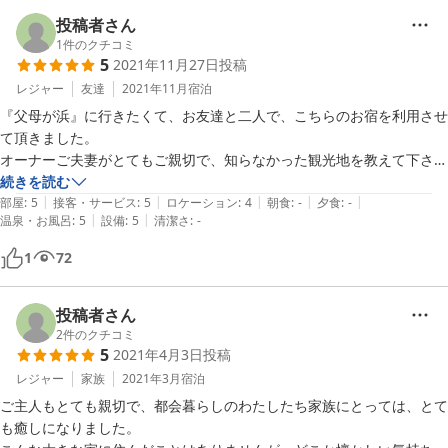
また、ホストのご夫妻のお人柄がとっても素敵で、観光地などをご親切
に案内して下さったり、本当にありがたかったです。

投稿者さん
今度は、夏の時期に家族で伺って、広いお庭でバーベキューを楽しみた
1
件のクチコミ
5
2021年11月27日
投稿
レジャー
友達
2021年11月
宿泊
『父母が浜』に行きたくて、お友達と二人で、こちらのお宿を利用させ
て頂きました。

オーナーご夫妻がとてもご親切で、知らなかった観光地を教えて下さっ
たり送迎をして下さったりと大変お世話になりました。

続きを読む
|
|
|
|
|
部屋
:
5
接客・サービス
:
5
ロケーション
:
4
朝食
:
-
夕食
:
-
|
|
温泉・お風呂
:
5
設備
:
5
清潔さ
:
-
1
72
投稿者さん
2
件のクチコミ
5
2021年4月3日
投稿
レジャー
家族
2021年3月
宿泊
ご主人もとても親切で、都会暮らしのわたしたち家族にとっては、とて
も癒しになりました。
