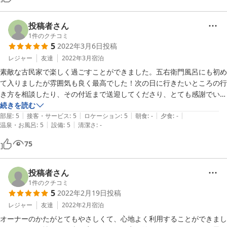
また宿泊したいです。連泊してゆっくり過ごすのも良さそうです。
投稿者さん
1
件のクチコミ
5
2022年3月6日
投稿
レジャー
友達
2022年3月
宿泊
素敵な古民家で楽しく過ごすことができました。五右衛門風呂にも初め
て入りましたが雰囲気も良く最高でした！次の日に行きたいところの行
き方を相談したり、その付近まで送迎してくださり、とても感謝でいっ
ぱいです。ぜひ、また利用したいと思います！
続きを読む
|
|
|
|
|
部屋
:
5
接客・サービス
:
5
ロケーション
:
5
朝食
:
-
夕食
:
-
|
|
温泉・お風呂
:
5
設備
:
5
清潔さ
:
-
75
投稿者さん
1
件のクチコミ
5
2022年2月19日
投稿
レジャー
友達
2022年2月
宿泊
オーナーのかたがとてもやさしくて、心地よく利用することができまし