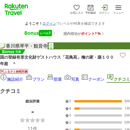
お気に入り
予約確認
ログイン
メニュー
香川県
琴平・観音寺
国の登録有形文化財ゲストハウス「花鳥苑」檜の家・築１００
年超 ＾
ふるさと納税対象
施設紹介
プラン
部屋
写真
クーポン
クチコミ
クチコミ
総合評価
5
9
件
-
4
1
件
3
0
件
2
0
件
11
件
1
1
件