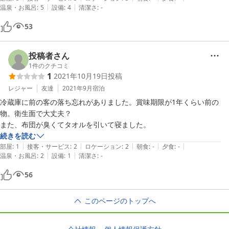
|
|
温泉・お風呂
:
5
設備
:
4
清潔さ
:
-
53
投稿者さん
1
件のクチコミ
1
2021年10月19日
投稿
レジャー
友達
2021年9月
宿泊
冷蔵庫に前の客の落ち忘れがありました。賞味期限が1年くらい前の
物。衛生面で大丈夫？

また、布団が臭くてタオルを引いて寝ました。
続きを読む
|
|
|
|
|
部屋
:
1
接客・サービス
:
2
ロケーション
:
2
朝食
:
-
夕食
:
-
|
|
温泉・お風呂
:
2
設備
:
1
清潔さ
:
-
56
このページのトップへ