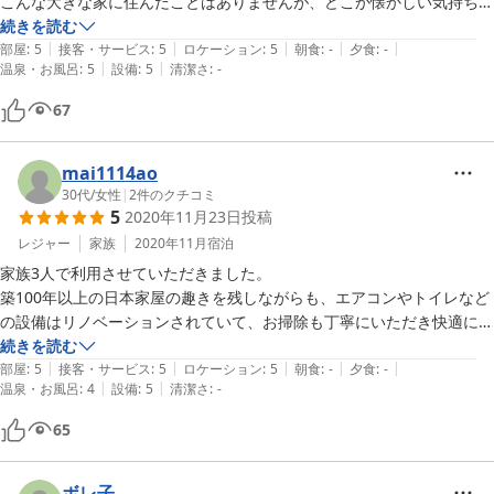
こんな大きな家に住んだことはありませんが、どこか懐かしい気持ちに
させてくれるひとときは、良い旅の思い出となりました。

続きを読む
|
|
|
|
|
また行きたいと思います。
部屋
:
5
接客・サービス
:
5
ロケーション
:
5
朝食
:
-
夕食
:
-
|
|
温泉・お風呂
:
5
設備
:
5
清潔さ
:
-
67
mai1114ao
30代
/
女性
|
2
件のクチコミ
5
2020年11月23日
投稿
レジャー
家族
2020年11月
宿泊
家族3人で利用させていただきました。

築100年以上の日本家屋の趣きを残しながらも、エアコンやトイレなど
の設備はリノベーションされていて、お掃除も丁寧にいただき快適に過
ごすことができました。良い意味でおばあちゃんちのような安心感があ
続きを読む
|
|
|
|
|
り、ホテルや旅館よりでの宿泊よりゆっくりと寛ぐことができました。
部屋
:
5
接客・サービス
:
5
ロケーション
:
5
朝食
:
-
夕食
:
-
|
|
温泉・お風呂
:
4
設備
:
5
清潔さ
:
-
(こんなにおばあちゃんちは大きくないですが…)この季節、お風呂場は
少し寒かったのですが、五右衛門風呂で温まることができました。

65
ホストの鳥取さんご夫婦は人柄も良くとても親切な方で、お勧めスポッ
トやお食事処も紹介していただきました。

また、家族でご利用した際、幼児がいたことから、事前なお尻ふきの準
ボレ子