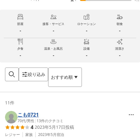
部屋
接客・サービス
ロケーション
朝食
-
-
-
-
夕食
温泉・お風呂
設備
清潔さ
-
-
-
-
絞り込み
おすすめ順
11
件
こも0721
70代
/
男性
|
13
件のクチコミ
4
2023年5月17日
投稿
レジャー
家族
2023年5月
宿泊