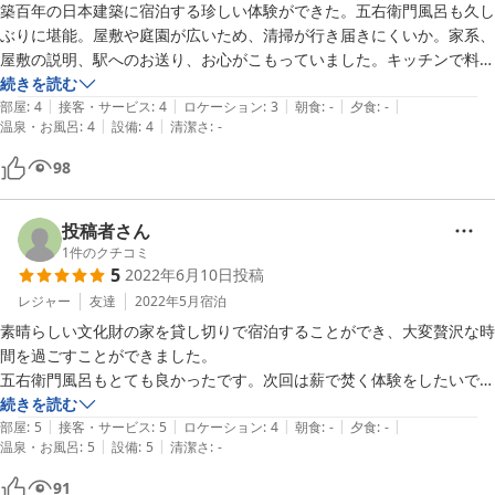
築百年の日本建築に宿泊する珍しい体験ができた。五右衛門風呂も久し
ぶりに堪能。屋敷や庭園が広いため、清掃が行き届きにくいか。家系、
屋敷の説明、駅へのお送り、お心がこもっていました。キッチンで料理
もできるので、またゆっくり尋ねてみたいと思いました。
続きを読む
|
|
|
|
|
部屋
:
4
接客・サービス
:
4
ロケーション
:
3
朝食
:
-
夕食
:
-
|
|
温泉・お風呂
:
4
設備
:
4
清潔さ
:
-
98
投稿者さん
1
件のクチコミ
5
2022年6月10日
投稿
レジャー
友達
2022年5月
宿泊
素晴らしい文化財の家を貸し切りで宿泊することができ、大変贅沢な時
間を過ごすことができました。

五右衛門風呂もとても良かったです。次回は薪で焚く体験をしたいで
す。

続きを読む
|
|
|
|
|
お布団もふかふかで良く眠れました。

部屋
:
5
接客・サービス
:
5
ロケーション
:
4
朝食
:
-
夕食
:
-
|
|
温泉・お風呂
:
5
設備
:
5
清潔さ
:
-
オーナーご夫妻もとても良い方で楽しいお話に時間があっという間に過
ぎてしまいました。

91