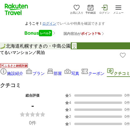
お気に入り
予約確認
ログイン
メニュー
北海道
札幌
すすきの・中島公園
てるいマンション／民泊
ふるさと納税対象
施設紹介
プラン
部屋
写真
クーポン
クチコミ
クチコミ
総合評価
5
0
件
-
4
0
件
3
0
件
2
0
件
0
件
1
0
件