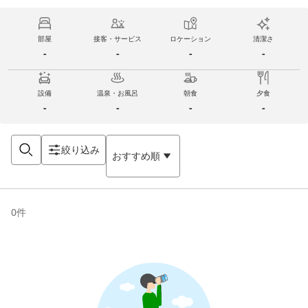
部屋
接客・サービス
ロケーション
清潔さ
-
-
-
-
設備
温泉・お風呂
朝食
夕食
-
-
-
-
絞り込み
おすすめ順
0
件