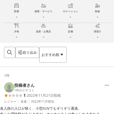
部屋
接客・サービス
ロケーション
朝食
-
-
-
-
夕食
温泉・お風呂
設備
清潔さ
-
-
-
-
絞り込み
おすすめ順
1
件
投稿者さん
1
件のクチコミ
1
2022年11月21日
投稿
レジャー
友達
2022年11月
宿泊
進入路の入口が狭く、小型SUVでもギリギリ通過。

色んな調味料がありますが、オーナーさんは食べられますか？
