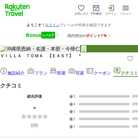
お気に入り
予約確認
ログイン
メニュー
沖縄県
恩納・名護・本部・今帰仁
ＶＩＬＬＡ ＴＯＭＡ 【ＥＡＳＴ】 ＾
施設紹介
プラン
部屋
写真
クーポン
クチコミ
クチコミ
総合評価
5
0
件
-
4
0
件
3
0
件
2
0
件
0
件
1
0
件