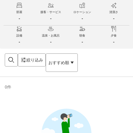
部屋
接客・サービス
ロケーション
清潔さ
-
-
-
-
設備
温泉・お風呂
朝食
夕食
-
-
-
-
絞り込み
おすすめ順
0
件