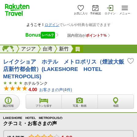
お気に入り
予約確認
ログイン
メニュー
海外
海外
アジア
台湾
新竹
レイクショア ホテル 
レイクショア ホテル メトロポリス（煙波大飯
店新竹都会館）(LAKESHORE HOTEL
METROPOLIS)
ホテルランク
4.00
お客さまの声(
4
件)
施設情報
プランを探す
写真・動画
地図
LAKESHORE HOTEL METROPOLISの
クチコミ・お客さまの声