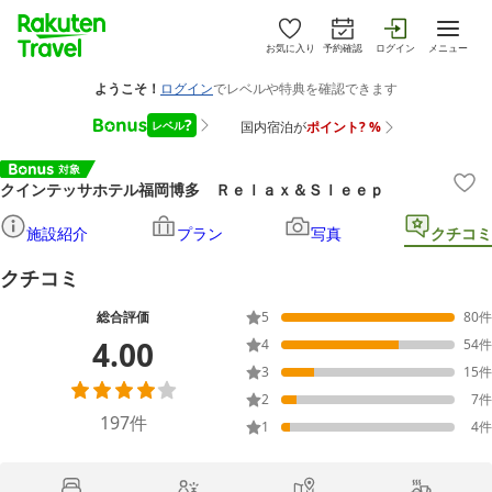
お気に入り
予約確認
ログイン
メニュー
クインテッサホテル福岡博多 Ｒｅｌａｘ＆Ｓｌｅｅｐ
施設紹介
プラン
写真
クチコミ
クチコミ
総合評価
5
80
件
4.00
4
54
件
3
15
件
2
7
件
197
件
1
4
件