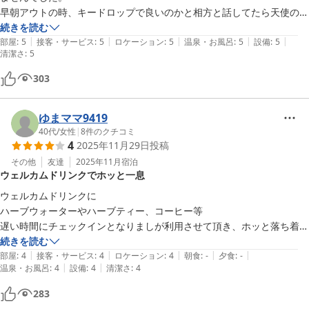
早朝アウトの時、キードロップで良いのかと相方と話してたら天使のよ
うな可愛いスタッフが有り難う御座いましたと現れた。朝から縁起外
続きを読む
|
|
|
|
|
衣。無事旅行は遂行。ありがとうございました。　
部屋
:
5
接客・サービス
:
5
ロケーション
:
5
温泉・お風呂
:
5
設備
:
5
清潔さ
:
5
303
ゆまママ9419
40代
/
女性
|
8
件のクチコミ
4
2025年11月29日
投稿
その他
友達
2025年11月
宿泊
ウェルカムドリンクでホッと一息
ウェルカムドリンクに

ハーブウォーターやハーブティー、コーヒー等

遅い時間にチェックインとなりましが利用させて頂き、ホッと落ち着く
時間ももてました。

続きを読む
|
|
|
|
|
部屋は、かなりコンパクトで手洗いがベット横にあり初めての事で戸惑
部屋
:
4
接客・サービス
:
4
ロケーション
:
4
朝食
:
-
夕食
:
-
|
|
温泉・お風呂
:
4
設備
:
4
清潔さ
:
4
ってしまいました。

おトイレには手洗いがなく小さい手洗い場だけでも作ってもらえると衛
283
生面もクリアできるかなと個人的に思いました。