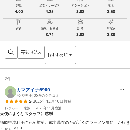
部屋
接客・サービス
ロケーション
朝食
4.00
4.25
3.88
3.50
夕食
温泉・お風呂
設備
清潔さ
-
3.71
3.88
3.88
絞り込み
おすすめ順
2
件
カマアイナ6900
70代
/
男性
|
35
件のクチコミ
5
2025年12月10日
投稿
レジャー
家族
2025年11月
宿泊
天使のようなスタッフに感謝！
福岡空港利用のため前泊。体力温存のため近くのラーメン屋にしか行き
ませんでした。
