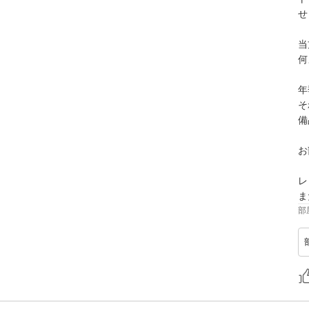
せ
当
何
年
そ
備
お
レ
ま
部