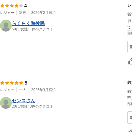
4
レ
レジャー
家族
2026年2月
宿泊
銭
行
らくらく遊牧民
て
50代
/
女性
|
1
件のクチコミ
部
5
銭
レジャー
一人
2026年3月
宿泊
銭
部
センスさん
部
20代
/
男性
|
3
件のクチコミ