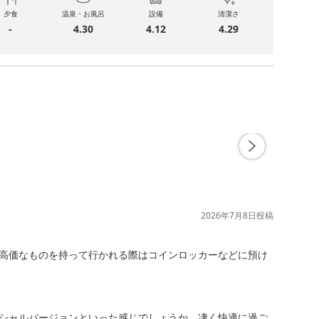
夕食
温泉・お風呂
設備
清潔さ
-
4.30
4.12
4.29
2026年7月8日
投稿
高価なものを持って行かれる際はコインロッカーなどに預け
シャルバージョンといった感じでしょうか。凄く快適に過ご