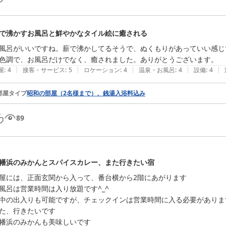
で沸かすお風呂と鮮やかなタイル絵に癒される
風呂がいいですね。薪で沸かしてるそうで、ぬくもりがあっていい感じ
色調で、お風呂だけでなく、癒されました。ありがとうございます。
|
|
|
|
|
屋
:
4
接客・サービス
:
5
ロケーション
:
4
温泉・お風呂
:
4
設備
:
4
部屋タイプ
昭和の部屋（2名様まで）、銭湯入浴料込み
89
幡浜のみかんとスパイスカレー、また行きたい宿
屋には、正面玄関から入って、番台横から2階にあがります

風呂は営業時間は入り放題です^_^

中の出入りも可能ですが、チェックインは営業時間に入る必要があります
た、行きたいです

幡浜のみかんも美味しいです
