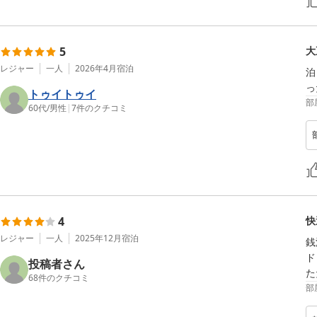
5
大
レジャー
一人
2026年4月
宿泊
泊
っ
トゥイトゥイ
部
60代
/
男性
|
7
件のクチコミ
4
快
レジャー
一人
2025年12月
宿泊
銭
ド
投稿者さん
た
68
件のクチコミ
部