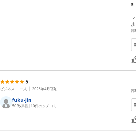
紅
レ
部
5
ビジネス
一人
2026年4月
宿泊
部
fuku-jin
50代
/
男性
|
10
件のクチコミ