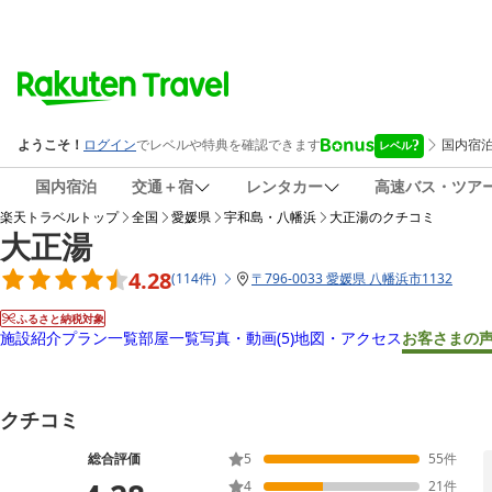
国内宿泊
交通＋宿
レンタカー
高速バス・ツア
楽天トラベルトップ
全国
愛媛県
宇和島・八幡浜
大正湯
のクチコミ
大正湯
4.28
(
114
件
)
〒
796-0033 愛媛県 八幡浜市1132
ふるさと納税対象
施設紹介
プラン一覧
部屋一覧
写真・動画
(5)
地図・アクセス
お客さまの
クチコミ
総合評価
5
55
件
4
21
件