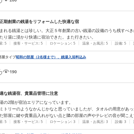
正期創業の銭湯をリフォームした快適な宿
まれる銭湯とは珍しい。大正５年創業の古い銭湯の設備のうち残すべき
たり湯に浸かり快適に宿泊できた。また行きたい。
|
|
|
|
|
屋
:
5
接客・サービス
:
5
ロケーション
:
5
温泉・お風呂
:
5
設備
:
5
部屋タイプ
昭和の部屋（2名様まで）、銭湯入浴料込み
190
適な銭湯宿、貴重品管理に注意
湯の2階が宿泊エリアになっています。

ミトリーのようなかんじかなと思っていましたが、タオルの用意があっ
だ部屋に鍵や貴重品入れがない点と隣の部屋の声やテレビの音が聞こえ
|
|
|
|
|
屋
:
5
接客・サービス
:
5
ロケーション
:
3
温泉・お風呂
:
3
設備
:
3