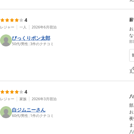
4
薪
レジャー
一人
2026年6月
宿泊
お
な
びっくりポン太郎
部
50代
/
男性
|
3
件のクチコミ
4
八
レジャー
家族
2026年3月
宿泊
部
白ジムニーさん
お
60代
/
男性
|
1
件のクチコミ
夜
ま
八