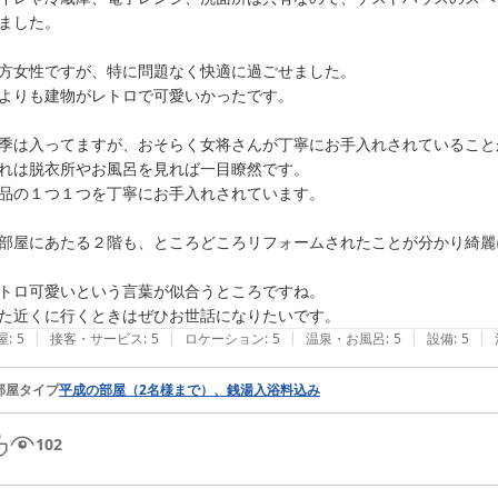
ました。

方女性ですが、特に問題なく快適に過ごせました。

よりも建物がレトロで可愛いかったです。

季は入ってますが、おそらく女将さんが丁寧にお手入れされていること
れは脱衣所やお風呂を見れば一目瞭然です。

品の１つ１つを丁寧にお手入れされています。

部屋にあたる２階も、ところどころリフォームされたことが分かり綺麗
トロ可愛いという言葉が似合うところですね。

た近くに行くときはぜひお世話になりたいです。
|
|
|
|
|
屋
:
5
接客・サービス
:
5
ロケーション
:
5
温泉・お風呂
:
5
設備
:
5
部屋タイプ
平成の部屋（2名様まで）、銭湯入浴料込み
102