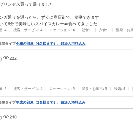
プリンセス買って帰りました

ンガ通りを通ったら、ずくに商店街で、食事できます

|
|
|
|
|
屋
:
4
接客・サービス
:
4
ロケーション
:
4
朝食
:
-
夕食
:
-
温泉・お
部屋タイプ
令和の部屋（4名樣まで）、銭湯入浴料込み
222
|
|
|
|
|
屋
:
5
接客・サービス
:
4
ロケーション
:
5
温泉・お風呂
:
5
設備
:
4
部屋タイプ
平成の部屋（2名様まで）、銭湯入浴料込み
210