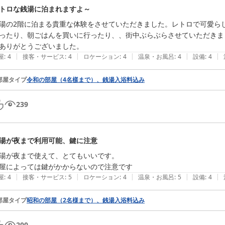
トロな銭湯に泊まれますよ～
湯の2階に泊まる貴重な体験をさせていただきました。レトロで可愛ら
ったり、朝ごはんを買いに行ったり、、街中ぶらぶらさせていただきま
ありがとうございました。
|
|
|
|
|
屋
:
4
接客・サービス
:
4
ロケーション
:
4
温泉・お風呂
:
4
設備
:
4
部屋タイプ
令和の部屋（4名樣まで）、銭湯入浴料込み
239
湯が夜まで利用可能、鍵に注意
湯が夜まで使えて、とてもいいです。

屋によっては鍵がかからないので注意です
|
|
|
|
|
屋
:
4
接客・サービス
:
5
ロケーション
:
4
温泉・お風呂
:
5
設備
:
4
部屋タイプ
昭和の部屋（2名様まで）、銭湯入浴料込み
200