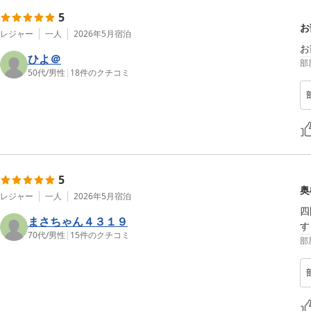
5
お
レジャー
一人
2026年5月
宿泊
お
ひよ＠
部
50代
/
男性
|
18
件のクチコミ
5
奥
レジャー
一人
2026年5月
宿泊
四
まさちゃん４３１９
す
70代
/
男性
|
15
件のクチコミ
部