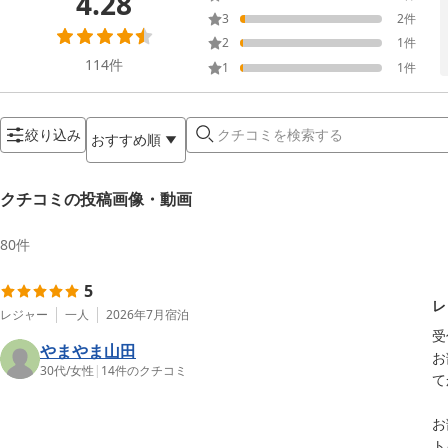
4.28
3
2
件
2
1
件
114
件
1
1
件
絞り込み
おすすめ順
クチコミの投稿画像・動画
80
件
5
レ
レジャー
一人
2026年7月
宿泊
受
やまやま山田
お
30代
/
女性
|
14
件のクチコミ
て
お
ト