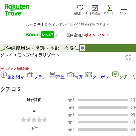
お気に入り
予約確認
ログイン
メニュー
沖縄県
恩納・名護・本部・今帰仁
ソレイユモトブヴィラリゾート
ふるさと納税対象
施設紹介
プラン
部屋
写真
クーポン
クチコミ
クチコミ
総合評価
5
0
件
-
4
0
件
3
0
件
2
0
件
0
件
1
0
件