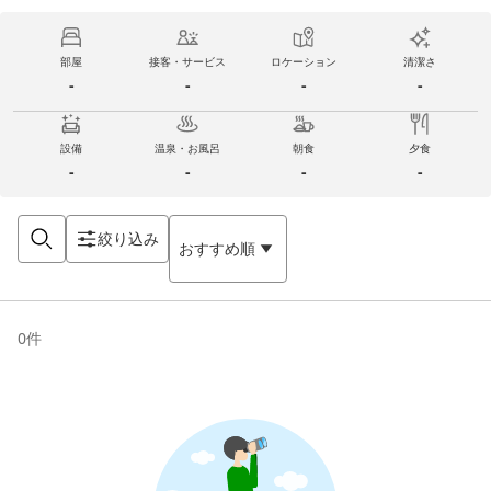
部屋
接客・サービス
ロケーション
清潔さ
-
-
-
-
設備
温泉・お風呂
朝食
夕食
-
-
-
-
絞り込み
おすすめ順
0
件