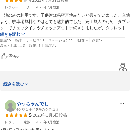
4
2023年7月31日
投稿
2023-12-06
レジャー
一人
2023年7月
宿泊
一泊のみの利用です。子供達は秘密基地みたいと喜んでいました。立地
よく、駐車場無料なのはとても魅力的でした。完全無人のため、タブレ
ットでチェックインやチェックアウト手続きしましたが、タブレット端
末の通信状況がスムーズでなく手こずってしまったので、そこが少し残
続きを読む
|
|
|
|
|
念でした。
部屋
:
5
接客・サービス
:
3
ロケーション
:
5
朝食
:
-
夕食
:
-
|
|
温泉・お風呂
:
3
設備
:
4
清潔さ
:
-
66
この度は数ある宿泊施設の中からこちらをお選びいただきありがと
続きを読む
うございました。

心より厚くお礼申し上げます。

また、今回のようなご感想をお寄せいただきましたこと、重ねてお
ゆうちゃんでし
礼申し上げます。

40代
/
女性
|
19
件のクチコミ
5
2023年3月5日
投稿
このような嬉しく、ありがたいお言葉を拝読し、大変喜ばしい限り
です。

レジャー
家族
2023年3月
宿泊
より一層お客様にお喜びをいただける場を目指し、精進を重ねて参
3月1日2日と連泊利用しました。
