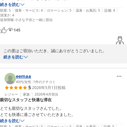
またお迎えできます日を心よりお待ちしております。
続きを読む
|
|
|
|
|
少し改善案としては、タオルが気のせいかもですが、少しカビ臭さがあ
部屋
:
5
接客・サービス
:
4
ロケーション
:
5
温泉・お風呂
:
5
設備
:
4
ＪＲ Ｍｏｂｉｌｅ Ｉｎｎ Ｓａｐｐｏｒｏ ｋｏｔｏｎｉ
清潔さ
:
4
ったこと。

追加情報
2026-03-03
:
小さな子供と一緒に宿泊
物干し竿が付いていて良かったのですが、テレビの前で洗濯物を干すと
テレビが見えないので別の場所に欲しかったです。

145
後チェックインの際に電波が悪いのか全然会話が出来なかった部分が少
し気になりました。

この度はご宿泊いただき、誠にありがとうございました。

ただ楽しい3日間がこの部屋のおかげで快適に過ごせました。

続きを読む
ありがとうございます。
立地やお部屋にご満足いただき、快適にお過ごしいただけたとのこ
と大変嬉しく思います。

eemaa
一方で、ご不便をおかけした点もあり、申し訳ございません。いた
40代
/
女性
|
1
件のクチコミ
5
2026年5月1日
投稿
だいたご意見をもとに改善を検討してまいります。

レジャー
家族
2026年4月
宿泊
親切なスタッフと快適な滞在
温かいお言葉をありがとうございました。またのご利用を心よりお
待ちしております。
とても親切なスタッフさんでした。

とても快適に過ごさせていただきました。
ＪＲ Ｍｏｂｉｌｅ Ｉｎｎ Ｓａｐｐｏｒｏ ｋｏｔｏｎｉ
続きを読む
2026-02-28
|
|
|
|
|
部屋
:
5
接客・サービス
:
5
ロケーション
:
5
温泉・お風呂
:
-
設備
:
5