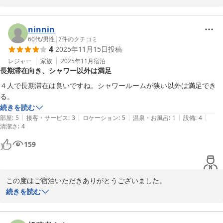
す。お子様が楽しんでいただけたこと、また、周辺の飲食店やコン
ビニが便利であったことをお知らせいただき、安心しました。

ninnin
またのご利用を心よりお待ちしております。次回も快適にお過ごし
60代
/
男性
|
2
件のクチコミ
4
2025年11月15日
投稿
いただけるよう、さらに充実したサービスを提供できるよう努めて
まいります。
レジャー
家族
2025年11月
宿泊
長期滞在向き、シャワー以外は満足
2025-09-01
４人で長期滞在は良いですね。シャワールームが狭い以外は満足でき
る。
続きを読む
|
|
|
|
|
部屋
:
5
接客・サービス
:
3
ロケーション
:
5
温泉・お風呂
:
1
設備
:
4
清潔さ
:
4
159
この度はご宿泊いただきありがとうございました。

快適にお過ごし頂けておりましたら大変嬉しく思います。

続きを読む
またこちらにお越し頂くことがあればお声掛けください。ありがと
うございました！