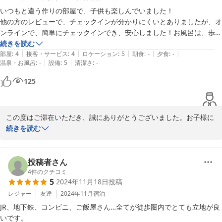
いつもと違う作りの部屋で、子供も楽しんでいました！

他の方のレビューで、チェックインが分かりにくいとありましたが、オ
ンラインで、簡単にチェックインでき、安心しました！お風呂は、歩い
て10分くらいの花ゆづきへ！部屋のシャワールームは1人がギリギリ入
続きを読む
|
|
|
|
|
れるくらいのものなので、家族で泊まるなら花ゆづきがおすすめ！

部屋
:
4
接客・サービス
:
4
ロケーション
:
5
朝食
:
-
夕食
:
-
|
|
温泉・お風呂
:
-
設備
:
5
清潔さ
:
-
テレビでYouTubeも見れます！
125
この度はご滞在いただき、誠にありがとうございました。お子様に
も楽しんでいただけたとのこと、とても嬉しく思います。また、チ
続きを読む
ェックインに関してご安心いただけたようで、何よりです。 お風呂
については、近隣の花ゆづきをご利用いただき、快適に過ごされた
ことをお聞きし安心しました。シャワールームは少し狭いかもしれ
投稿者さん
ませんが、その分、周辺の施設もご家族でご利用できて良かったで
4
件のクチコミ
5
2024年11月18日
投稿
す。YouTubeの視聴もお楽しみいただけたようで、ご滞在について
ご満足いただけたことが何よりです。 

レジャー
友達
2024年11月
宿泊
今後も皆様に快適な滞在を提供できるよう努めてまいります。

JR、地下鉄、コンビニ、ご飯屋さん…全てが徒歩圏内でとても立地が良
またのお越しを心よりお待ちしております。

いです。
