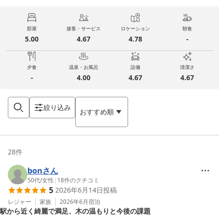
部屋
接客・サービス
ロケーション
朝食
5.00
4.67
4.78
-
夕食
温泉・お風呂
設備
清潔さ
-
4.00
4.67
4.67
絞り込み
おすすめ順
28
件
bonさん
50代
/
女性
|
18
件のクチコミ
5
2026年6月14日
投稿
レジャー
家族
2026年6月
宿泊
駅から近く綺麗で満足、木の温もりと今後の課題