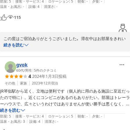
|
|
|
|
|
部屋
:
5
接客・サービス
:
4
ロケーション
:
5
朝食
:
-
夕食
:
-
|
|
温泉・お風呂
:
-
設備
:
4
清潔さ
:
-
115
この度はご宿泊ありがとうございました｡  滞在中はお部屋をきれい
に使って頂きありがとうございました。

続きを読む
 快適な滞在であったことを願っております｡ ぜひまたご利用くださ
い！ありがとうございました!
gvok
2024-08-21
60代
/
男性
|
5
件のクチコミ
4
2024年1月3日
投稿
その他
家族
2023年12月
宿泊
JR琴似駅から近く、立地は便利です（個人的に用のある施設に至近だっ
たので特に）。近くにコンビニがあるのもありがたい。部屋はトレーラ
ーハウスで、広々というわけではありませんが使い勝手は悪くなく、小
ぢんまりとしたリビングスペースがあるのもいい感じです。エアコンは
続きを読む
|
|
|
|
|
よく効き、寒い時期でも快適です。シャワールームはかなり狭く、必要
部屋
:
5
接客・サービス
:
4
ロケーション
:
5
朝食
:
-
夕食
:
-
|
|
温泉・お風呂
:
3
設備
:
4
清潔さ
:
-
最小限という感じ（入浴をゆったり楽しみたい場合は、徒歩数分のとこ
ろにスーパー銭湯があるのでそちらを利用するのが〇）、備え付けのシ