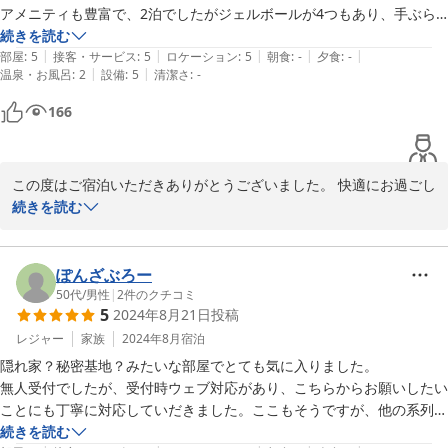
アメニティも豊富で、2泊でしたがジェルボールが4つもあり、手ぶら
で行ってもしっかり洗濯できました。

続きを読む
2025-03-11
|
|
|
|
|
大きなテレビでNetflixやYouTubeを楽しむこともできるので、ずっと
部屋
:
5
接客・サービス
:
5
ロケーション
:
5
朝食
:
-
夕食
:
-
|
|
温泉・お風呂
:
2
設備
:
5
清潔さ
:
-
ホテルに篭ってたい位に快適でした。

166
ただ、シャワー室は最低限のスペースで、狭く感じました。

もう少し広いとゆっくりできて良いのになぁと思います。

この度はご宿泊いただきありがとうございました。 快適にお過ごし
しかし、シャワールームの狭さが気にならないほど総合的に考えて大変
頂けておりましたら大変嬉しく思います。 コミュニケーションも取
続きを読む
満足でした。

りやすく、部屋もきれいに使って頂きました。 またこちらにお越し
自由度が高くて最高です。

頂くことがあればお声掛けください。ありがとうございました！
ぽんざぶろー
2024-11-18
50代
/
男性
|
2
件のクチコミ
5
2024年8月21日
投稿
レジャー
家族
2024年8月
宿泊
隠れ家？秘密基地？みたいな部屋でとても気に入りました。

無人受付でしたが、受付時ウェブ対応があり、こちらからお願いしたい
ことにも丁寧に対応していだきました。ここもそうですが、他の系列宿
泊施設もまた利用したいと思います。
続きを読む