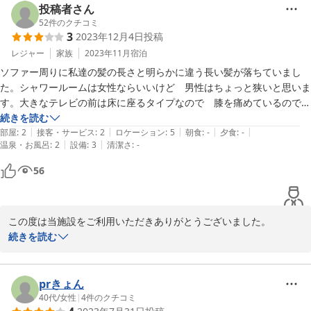
投稿者さん
52
件のクチコミ
3
2023年12月4日
投稿
レジャー
家族
2023年11月
宿泊
ソファー周りに私達の髪の長さと明らかに違う長い髪が落ちていまし
た。シャワールームは女性ならいいけど　男性はちょっと狭いと思いま
す。大きなテレビの前は床に座るタイプなので　膝を痛めているので残
念ながら見られませんでした。使い捨てのスリッパはペラペラで履きに
続きを読む
|
|
|
|
|
くかったです。
部屋
:
2
接客・サービス
:
2
ロケーション
:
5
朝食
:
-
夕食
:
-
|
|
温泉・お風呂
:
2
設備
:
3
清潔さ
:
-
56
この度は当施設をご利用いただきありがとうございました。

清掃や備品に関しましてご不快な思いをさせてしまい大変申し訳ご
続きを読む
ざいませんでした。

いただきましたご意見をもとに改善に努めてまいります。

貴重なご意見をいただき誠にありがとうございました。

prきょん
40代
/
女性
|
4
件のクチコミ