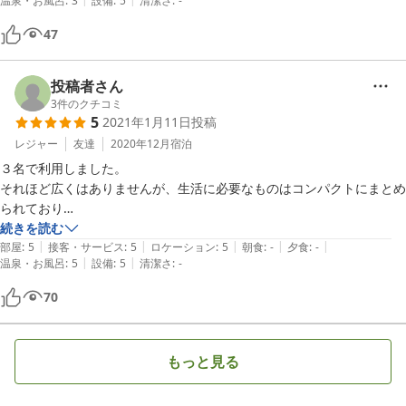
温泉・お風呂
:
3
設備
:
5
清潔さ
:
-
つながらなくなりましたが電話で問い合わせたら丁寧に対応していただ
きました。設置してあるモバイルWi-Fiを再起動したらつながりまし
47
た。願わくはバスタブがあるとうれしかったです。
投稿者さん
3
件のクチコミ
5
2021年1月11日
投稿
レジャー
友達
2020年12月
宿泊
３名で利用しました。

それほど広くはありませんが、生活に必要なものはコンパクトにまとめ
られており

家族や仲間など、複数人で利用するといいと思います。

続きを読む
|
|
|
|
|
基本的な利用は複数泊の中〜長期滞在かと思われますが

部屋
:
5
接客・サービス
:
5
ロケーション
:
5
朝食
:
-
夕食
:
-
|
|
温泉・お風呂
:
5
設備
:
5
清潔さ
:
-
ミニキッチン・食器・電子レンジなども一通りありますので

ホームパーティー等で利用するシーンなどの使い方もあるかと思いま
70
す。

チェックイン〜チェックアウトまで受付にある専用タブレットで完結す
るので

もっと見る
そのあたりも今の時代にあっていると思いました。