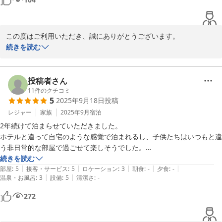
この度はご利用いただき、誠にありがとうございます。

大学生の皆様にとって、居心地よく過ごしていただけたこと、大変
続きを読む
嬉しく思います。

また、スタッフの対応にご満足いただけたとのお言葉をいただき、
励みになります。

投稿者さん
ぜひ、次回のご旅行の際にもお越しいただけることをスタッフ一同
11
件のクチコミ
5
2025年9月18日
投稿
お待ちしております！

引き続き、快適な空間を提供できるよう努力してまいりますので、
レジャー
家族
2025年9月
宿泊
今後ともよろしくお願いいたします。
2年続けて泊まらせていただきました。

ホテルと違って自宅のような感覚で泊まれるし、子供たちはいつもと違
ＪＲ Ｍｏｂｉｌｅ Ｉｎｎ Ｓａｐｐｏｒｏ ｋｏｔｏｎｉ
う非日常的な部屋で過ごせて楽しそうでした。

2026-03-19
続きを読む
|
|
|
|
|
一つだけ残念なのはこのホテルは関係ありませんが、ホテルの裏でやっ
部屋
:
5
接客・サービス
:
5
ロケーション
:
3
朝食
:
-
夕食
:
-
|
|
温泉・お風呂
:
3
設備
:
5
清潔さ
:
-
てるビアガーデンが23:30までやっていて音楽やマイクで何か話してい
たり結構音を気にする人には苦痛かもしれません。JRの音より気になり
272
ます。

耳栓は用意されてますが、子供たちに何かあっても困るので私たちは付