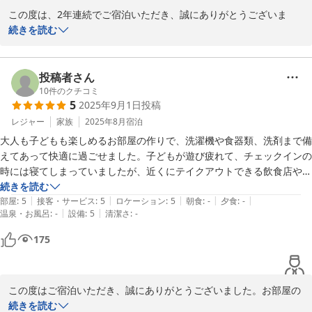
けませんでした。

この度は、2年連続でご宿泊いただき、誠にありがとうございま
す。

続きを読む
それ以外不満は何もありません。

また利用したいと思います。
ご滞在にご満足いただけたこと、そして「また利用したい」とのお
言葉、大変嬉しく思います。

投稿者さん
10
件のクチコミ
5
2025年9月1日
投稿
またのお越しを心よりお待ちしております。
レジャー
家族
2025年8月
宿泊
2025-09-18
大人も子どもも楽しめるお部屋の作りで、洗濯機や食器類、洗剤まで備
えてあって快適に過ごせました。子どもが遊び疲れて、チェックインの
時には寝てしまっていましたが、近くにテイクアウトできる飲食店やコ
ンビニもあったので助かりました。また利用したいです。
続きを読む
|
|
|
|
|
部屋
:
5
接客・サービス
:
5
ロケーション
:
5
朝食
:
-
夕食
:
-
|
|
温泉・お風呂
:
-
設備
:
5
清潔さ
:
-
175
この度はご宿泊いただき、誠にありがとうございました。お部屋の
作りや設備についてご満足いただけたようで、大変嬉しく思いま
続きを読む