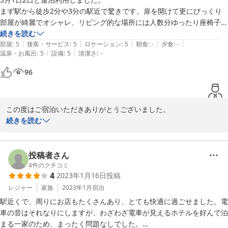
ります。

まず駅から徒歩2分や3分の駅近で驚きです。扉を開けて更にびっくり
また機会がございましたらご連絡いただけると幸いです。

部屋が綺麗でオシャレ、リビング的な場所には人数分ゆったり座椅子も
ご滞在ありがとうございました。
ありキッチン前には至る所に椅子もありゆっくり出来ました。2階建て
続きを読む
|
|
|
|
|
ベッド周りには各々コンセントやちょっとした携帯置きがあり細やかな
部屋
:
5
接客・サービス
:
5
ロケーション
:
5
朝食
:
-
夕食
:
-
2023-08-01
|
|
温泉・お風呂
:
5
設備
:
5
清潔さ
:
-
助かりPointです。バスルームは狭いものの必要なアメニティも完備さ
れており充分でした。4泊でも5泊でもしたい位、ゆっくり出来る最高
96
なコンテナハウスでした。札幌に訪れる際は再び利用したいです、あり
がとうございました。
この度はご宿泊いただきありがとうございました。

快適にお過ごし頂けておりましたら大変嬉しく思います。

続きを読む
またこちらにお越し頂くことがあればお声掛けください。ありがと
うございました！
投稿者さん
2023-03-05
4
件のクチコミ
4
2023年1月16日
投稿
レジャー
家族
2023年1月
宿泊
駅近くで、周りにお店もたくさんあり、とても快適に過ごせました。電
車の音はそれなりにしますが、わざわざ電車が見えるホテルを好んで泊
まる一家のため、まったく問題なしでした。
