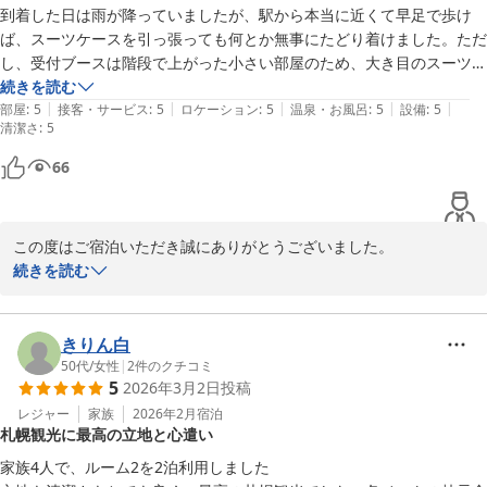
到着した日は雨が降っていましたが、駅から本当に近くて早足で歩け
ば、スーツケースを引っ張っても何とか無事にたどり着けました。ただ
し、受付ブースは階段で上がった小さい部屋のため、大き目のスーツケ
ースを持って入るのはやや困難です。事前に宿泊者情報を入れておいた
続きを読む
|
|
|
|
|
ので、家族を雨の中待たせることも少なくて済みました。内装は綺麗
部屋
:
5
接客・サービス
:
5
ロケーション
:
5
温泉・お風呂
:
5
設備
:
5
清潔さ
:
5
で、他のレビューにもある通り、電車の音も不思議と気になりませんで
した。一緒に宿泊した者のコメントによると、木の造りは温かみがあっ
66
てよいが、コーティングなどされていないのでいずれ手垢などで汚れて
しまうのが残念とのこと。ホテル側さんに綺麗なまま保っていただくた
めにも早めに対策されておくと好評かが続くかもしれません！その他、
この度はご宿泊いただき誠にありがとうございました。

アメニティなどすべて満足でした。
駅からのアクセスやお部屋の清潔さ、木の温もりある内装について
続きを読む
ご満足いただけたとのこと、大変嬉しく拝読いたしました。

また、雨天時のご到着や受付までの動線などにつきましても貴重な
きりん白
ご意見をありがとうございます。今後のご案内方法および設備面の
50代
/
女性
|
2
件のクチコミ
5
2026年3月2日
投稿
改善の参考にさせていただきます。

レジャー
家族
2026年2月
宿泊
札幌観光に最高の立地と心遣い
内装や清掃状態に関するお声も真摯に受け止め、より快適にお過ご
しいただける空間づくりに努めてまいります。

家族4人で、ルーム2を2泊利用しました
