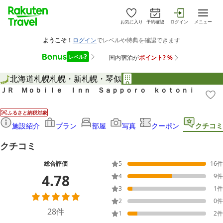
お気に入り
予約確認
ログイン
メニュー
北海道
札幌
札幌・新札幌・琴似
ＪＲ Ｍｏｂｉｌｅ Ｉｎｎ Ｓａｐｐｏｒｏ ｋｏｔｏｎｉ
ふるさと納税対象
施設紹介
プラン
部屋
写真
クーポン
クチコミ
クチコミ
総合評価
5
16
件
4.78
4
9
件
3
1
件
2
0
件
28
件
1
2
件