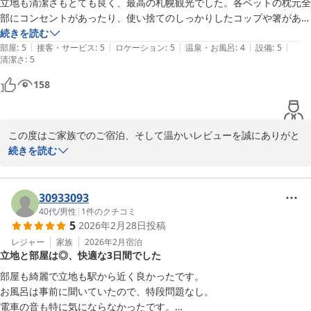
立地も清潔さもとても良く、最高の札幌観光でした。各ベットの枕元全
またのご利用を心よりお待ちしております。
部にコンセントがあったり、使い捨てのしっかりしたコップや箸があっ
たりとか、随所に心使いを感じました。毛布も最高でした。ありがとう
続きを読む
ＪＲ Ｍｏｂｉｌｅ Ｉｎｎ Ｓａｐｐｏｒｏ ｋｏｔｏｎｉ
|
|
|
|
|
ございます。

部屋
:
5
接客・サービス
:
5
ロケーション
:
5
温泉・お風呂
:
4
設備
:
5
2026-06-14
清潔さ
:
5
駐車場の雪かきもしっかりしてくれて助かりました。すぐ裏にレンタカ
ーがあり、小雨や風が強い日だったので、車かりてとても良かったで
158
す。夜の白い恋人パーク、ライトアップがとても素敵でした(カフェが
16時30分までだったのが残念)

シャワーが心配でしたが、すぐに暖かいお湯が出て安心しました。

この度はご家族でのご宿泊、そして温かいレビューを誠にありがと
うございます。

続きを読む
今後利用される方のために

立地や清潔さ、設備面にご満足いただけたとのこと、大変嬉しく存
チェックインのための番号は当日届くので、メール要チェックです。

じます。備品や毛布、駐車場の除雪などもお役に立てたようで何よ
30933093
洗濯洗剤(ジェルボール)3つありました

りです。札幌観光をお楽しみいただけたご様子に、私どもも嬉しい
40代
/
男性
|
1
件のクチコミ
カタンのコマが足りなかったので、並べる前に念の為確認を

5
2026年2月28日
投稿
気持ちになりました。

レジャー
家族
2026年2月
宿泊
立地と部屋は◎、快適な3日間でした
また、今後ご利用される方への丁寧なアドバイスもありがとうござ
います。カタンのコマにつきましては確認のうえ対応いたします。

部屋も綺麗で立地も駅から近く良かったです。

お風呂は事前に聞いていたので、特段問題なし。

この度は誠にありがとうございました。

電車の音も特に気にならなかったです。
