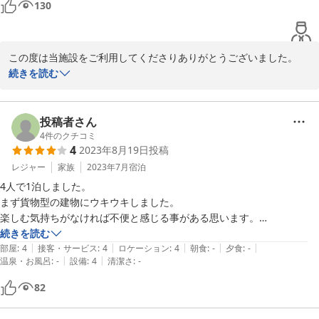
130
ャンプーやボディソープが今一つでした。

細かいところでは、備え付けの電子レンジがオーブン機能のないもので
ちょっと残念。また、歯ブラシが全部白なので、何色か色別にしてもら
この度は当施設をご利用してくださりありがとうございました。

えるとうれしいところ。あと、ハンド／フェイスタオルの枚数を少し余
施設の設備につきましてご不便をおかけして失礼いたしました。貴
続きを読む
分にしてもらえると　各自使う分の他に流しやトイレに掛けておくこと
重なご意見をいただきありがとうございます。

もできてよいと思います。

また､お近くに来る際にご利用いただけますと幸いです。

チェックインはタブレット端末越しにスタッフさんと対話ですぐ終わり
ありがとうございました！！
投稿者さん
ますが、最後に部屋へ入室するときのナンバーキーが画面に表示される
4
件のクチコミ
ので、メモあるいはスマホカメラなどで記録しておくことをお勧めしま
2024-01-03
4
2023年8月19日
投稿
す。

レジャー
家族
2023年7月
宿泊
清潔感もあり、総じて快適でした。
4人で1泊しました。

まず貨物型の建物にウキウキしました。

楽しむ気持ちがなければ不便と感じる事がある思います。

お風呂はシャワーブースのみだったので、歩いで10分くらいの湯処花
続きを読む
|
|
|
|
|
ゆづきへ行ったのですが、これおすすめです。

部屋
:
4
接客・サービス
:
4
ロケーション
:
4
朝食
:
-
夕食
:
-
|
|
温泉・お風呂
:
-
設備
:
4
清潔さ
:
-
ホテルのすぐ近くにもコンビニはあるのですが、お風呂の帰りに遠回り
したらセイコーマートもあるので、そちらで買い出しして帰りました。

82
周りにいろいろとあるので立地は良いと思います！