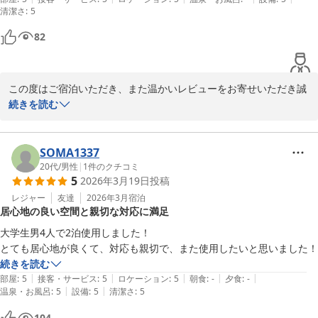
清潔さ
:
5
82
この度はご宿泊いただき、また温かいレビューをお寄せいただき誠
にありがとうございます。

続きを読む
スタッフへの嬉しいお言葉をいただき、大変励みになります。ご滞
在中も快適にお過ごしいただけたようで安心いたしました。またお
SOMA1337
近くへお越しの際は、ぜひお迎えできますことを心より楽しみにし
20代
/
男性
|
1
件のクチコミ
5
2026年3月19日
投稿
ております。
レジャー
友達
2026年3月
宿泊
ＪＲ Ｍｏｂｉｌｅ Ｉｎｎ Ｓａｐｐｏｒｏ ｋｏｔｏｎｉ
居心地の良い空間と親切な対応に満足
2026-05-01
大学生男4人で2泊使用しました！

とても居心地が良くて、対応も親切で、また使用したいと思いました！
続きを読む
|
|
|
|
|
部屋
:
5
接客・サービス
:
5
ロケーション
:
5
朝食
:
-
夕食
:
-
|
|
温泉・お風呂
:
5
設備
:
5
清潔さ
:
5
104