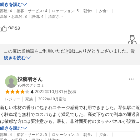
冬の北海道のため、お宿も寒いのかなと思っていましたが、暖房もきち
続きを読む
|
|
|
|
|
んと効いて快適。シャワー室が狭いのが難でしたが、お値段を考えると
部屋
:
4
接客・サービス
:
4
ロケーション
:
5
朝食
:
-
夕食
:
-
|
|
温泉・お風呂
:
3
設備
:
4
清潔さ
:
-
破格ではないでしょうか。二段ベッドは、天井が低いので頭をぶつけま
したが、それよりもここをベッドメイクする方のほうが大変だなと思い
53
ましたね。お疲れ様です。
この度は当施設をご利用いただき誠にありがとうございました。貴
重なご意見を参考にさせて頂き、今後も快適な客室づくりに努めて
続きを読む
参ります。

また機会がございましたら、ぜひご利用くださいませ。
投稿者さん
2023-01-17
95
件のクチコミ
4
2022年10月31日
投稿
レジャー
家族
2022年10月
宿泊
新しい木材の香りに包まれコテージ感覚で利用できました。琴似駅に近
く駐車場も無料でコスパもよく満足でした。高架下なので列車の通過音
は敏感な方には要注意かも。最初、非対面受付のタッチパネルが設置し
てある受付（小部屋）がR1の玄関なのではないのかとドキドキしなが
続きを読む
|
|
|
|
|
らドアを開けました。戸惑いのチェックインでした。二日目にWi-Fiが
部屋
:
4
接客・サービス
:
5
ロケーション
:
5
朝食
:
-
夕食
:
-
|
|