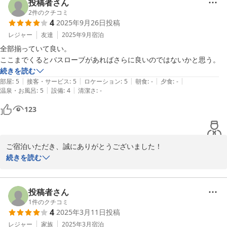
投稿者さん
ＪＲ Ｍｏｂｉｌｅ Ｉｎｎ Ｓａｐｐｏｒｏ ｋｏｔｏｎｉ
2
件のクチコミ
2025-11-15
4
2025年9月26日
投稿
レジャー
友達
2025年9月
宿泊
全部揃っていて良い。

ここまでくるとバスローブがあればさらに良いのではないかと思う。
続きを読む
|
|
|
|
|
部屋
:
5
接客・サービス
:
5
ロケーション
:
5
朝食
:
-
夕食
:
-
|
|
温泉・お風呂
:
5
設備
:
4
清潔さ
:
-
123
ご宿泊いただき、誠にありがとうございました！

すべての設備が整っていてご満足いただけたとのことで、大変嬉し
続きを読む
く思います。

さらに、ご提案もありがとうございます。次回以降、より快適にお
過ごしいただけるよう、検討させていただきます。またのお越しを
投稿者さん
心よりお待ちしております！
1
件のクチコミ
4
2025年3月11日
投稿
2025-09-26
レジャー
家族
2025年3月
宿泊