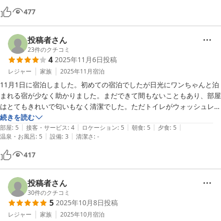
ごせたと思います。建物全体で、空調が入ってるのか、１２月でした
477
が、寒さを感じることなく過ごせました。また近くに旅行に行くとき
は、是非利用させていただきたいと思います。ありがとうございまし
投稿者さん
た。
23
件のクチコミ
4
2025年11月6日
投稿
レジャー
家族
2025年11月
宿泊
11月1日に宿泊しました。初めての宿泊でしたが日光にワンちゃんと泊
まれる宿が少なく助かりました。まだできて間もないこともあり、部屋
はとてもきれいで匂いもなく清潔でした。ただトイレがウォッシュレッ
トでなかったのと、洗面化粧台が狭すぎて使いずらかったです。

続きを読む
|
|
|
|
|
食事は本格的なコース料理でしたが、お客さんが多かったせいか提供時
部屋
:
5
接客・サービス
:
4
ロケーション
:
5
朝食
:
5
夕食
:
5
|
|
温泉・お風呂
:
5
設備
:
3
清潔さ
:
-
間がちょっと遅かったですね。でもとてもおいしかったので満足でし
た。
417
投稿者さん
30
件のクチコミ
5
2025年10月8日
投稿
レジャー
家族
2025年10月
宿泊