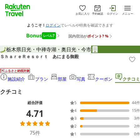
お気に入り
予約確認
ログイン
メニュー
栃木県
日光・中禅寺湖・奥日光・今市
ＳｈａｒｅＲｅｓｏｒｔ あにまる御殿
ふるさと納税対象
施設紹介
プラン
部屋
写真
クーポン
クチコミ
クチコミ
総合評価
5
44
件
4.71
4
15
件
3
3
件
2
2
件
75
件
1
0
件