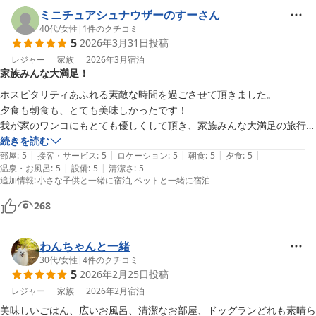
料理はコース料理で、子供達も初めての経験！とても美味しいディナー
ミニチュアシュナウザーのすーさん
🍽️&朝食🍞も満足です。

40代
/
女性
|
1
件のクチコミ
5
2026年3月31日
投稿
とにかく、少人数の宿泊施設なので、アットホームな心温まる旅でし
レジャー
家族
2026年3月
宿泊
た。
家族みんな大満足！
ホスピタリティあふれる素敵な時間を過ごさせて頂きました。

夕食も朝食も、とても美味しかったです！

我が家のワンコにもとても優しくして頂き、家族みんな大満足の旅行と
なりました。

続きを読む
|
|
|
|
|
ぜひまた利用させて頂きたいです。

部屋
:
5
接客・サービス
:
5
ロケーション
:
5
朝食
:
5
夕食
:
5
|
|
温泉・お風呂
:
5
設備
:
5
清潔さ
:
5
本当にオススメです！！(^^)
追加情報
:
小さな子供と一緒に宿泊
ペットと一緒に宿泊
268
わんちゃんと一緒
30代
/
女性
|
4
件のクチコミ
5
2026年2月25日
投稿
レジャー
家族
2026年2月
宿泊
美味しいごはん、広いお風呂、清潔なお部屋、ドッグランどれも素晴ら