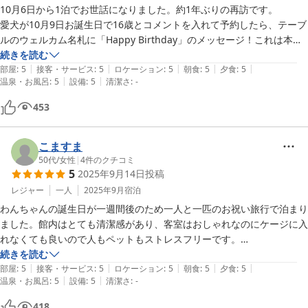
10月6日から1泊でお世話になりました。約1年ぶりの再訪です。

愛犬が10月9日お誕生日で16歳とコメントを入れて予約したら、テーブ
ルのウェルカム名札に「Happy Birthday」のメッセージ！これは本当
に嬉しかったです。

続きを読む
|
|
|
|
|
こちらの犬ご飯はワンプレートでお肉、野菜もたっぷり！今回のポテト
部屋
:
5
接客・サービス
:
5
ロケーション
:
5
朝食
:
5
夕食
:
5
|
|
温泉・お風呂
:
5
設備
:
5
清潔さ
:
-
は黄色っぽく、伺うとジャガイモとサツマイモのブレンドだそうです。
以前はポテトの減りがゆっくりでしたが、サツマイモ大好きな愛犬は、
453
モグモグ美味しそうにあっという間に完食しました。野菜にもお肉の味
が付いているので、「おかわり頂けますか？」って、ニコニコのお顔で
した！飼い主は愛犬の様子が可愛過ぎて本当に幸せな時間を過ごさせて
こますま
頂きました。

50代
/
女性
|
4
件のクチコミ
5
2025年9月14日
投稿
愛犬は目が見えなくなっており、家でも色々な所にぶつかりながら歩い
ています。今回、お願いした和室はそんな愛犬に優しいお部屋で助かり
レジャー
一人
2025年9月
宿泊
ました。

わんちゃんの誕生日が一週間後のため一人と一匹のお祝い旅行で泊まり
お掃除も行き届き清潔です。

ました。館内はとても清潔感があり、客室はおしゃれなのにケージに入
人用の食事は沢山出るので、お米をお断りしたのですが、新米炊きたて
れなくても良いので人もペットもストレスフリーです。

とオーナーが教えてくださり、半分にしてもらいました。これが美味し
ペット用のアメニティも充実してます。温泉はペット用バスもあり一緒
続きを読む
くて、お腹一杯なのにペロリと食べられちゃいました。お米が甘くて、
|
|
|
|
|
に入れます(もちろんペット用タオル、シャンプーあり)温泉水で体を洗
部屋
:
5
接客・サービス
:
5
ロケーション
:
5
朝食
:
5
夕食
:
5
|
|
香りも良くて、翌日の朝も食べたかったくらいです(*^-^)

温泉・お風呂
:
5
設備
:
5
清潔さ
:
-
ったのでわんちゃんの毛もしっとりふわふわになりました。

それから、小さなお嬢様が接客してくださり、和やかな時間を過ごせま
ドッグランも充分な広さで、普段より走り回って楽しそうでした。

418