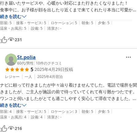
行き届いたサービスや、心暖かい対応にまた行きたくなりました！

食事中に、お子様が顔を出したり近くまで来てくれたり本当に可愛かっ
たです。

続きを読む
|
|
|
|
|
食事もお風呂もお部屋も最高でした！連れて行ったペットもお部屋で気
部屋
:
5
接客・サービス
:
5
ロケーション
:
5
朝食
:
5
夕食
:
5
|
|
温泉・お風呂
:
5
設備
:
5
清潔さ
:
-
ままに過ごせてリラックスしていました。

また子供の長期連休などありましたら予約させて頂きます。

231
本当にありがとうございました。

St.polia
60代
/
男性
|
10
件のクチコミ
5
2025年4月29日
投稿
レジャー
一人
2025年4月
宿泊
ナビに頼って行きましたが中々辿り着けませんでした。電話で場所を聞
きましたが、ご主人が施設の前で待っていてくれて有り難かつたです。

ワンコと伺いましたがとても過ごしやすく安心して滞在できました。

ロフト付きの部屋でソファに座ると頭が当たりました(笑)　お風呂はち
続きを読む
|
|
|
|
|
ょっとぬるめで、もう少し熱くても良かったかなという感じ。

部屋
:
4
接客・サービス
:
5
ロケーション
:
3
朝食
:
5
夕食
:
5
|
|
温泉・お風呂
:
4
設備
:
4
清潔さ
:
-
食事は夕食・朝食ともにたいへん美味しく大満足。とても親切であたた
かくお迎えしていただけました。

216
機会があればまたおじゃましたいです