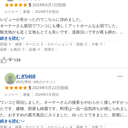
5
2024年6月1日
投稿
レジャー
家族
2024年5月
宿泊
レビューが良かったのでこちらに決めました。

オーナーさん親切でワンコにも優しくアットホームなお宿でした。

観光地がも近く立地もとても良いです。道路沿いですが夜も静か。

お食事はボリュームたっぷりで残してしまって申し訳なかったです。

続きを読む
|
|
|
|
|
ワンコのご飯もお願いしました。ワンコご飯もボリュームタップリ。

部屋
:
5
接客・サービス
:
5
ロケーション
:
5
朝食
:
5
夕食
:
5
|
|
温泉・お風呂
:
5
設備
:
4
清潔さ
:
-
とても美味しかったようであっという間に完食。

お部屋も綺麗で清掃もきちんとされており良い香りがしました。

139
お風呂もとても良かったです。また機会が御座いましたらお泊りしたい
お宿でした。

ワンコにも話しかけて下さったり、親切にして下さり楽しい思い出が出
むぎ0468
来ました。

40代
/
男性
|
4
件のクチコミ
5
2024年5月22日
投稿
レジャー
家族
2024年5月
宿泊
ワンコと宿泊しました。オーナーさんの接客もやわらかく接しやすかっ
たです。建物、部屋も綺麗です。料理は一品一品気持ちが感じられまし
た。おすすめの露天風呂に入りました。ゆったりできました。部屋に冷
蔵庫はなく、共有冷蔵庫が1階にあります。ドックランが芝もしくは人
続きを読む
|
|
|
|
|
工芝で整備されていれば文句なしの宿でした。
部屋
:
4
接客・サービス
:
5
ロケーション
:
4
朝食
:
5
夕食
:
5