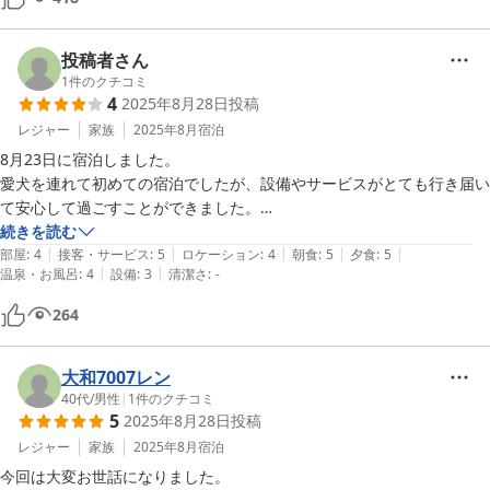
した。

食事は味も量も大満足でした。

また、伺います！

オーナーさんは優しく穏やかな方でお子さんからもわんちゃんを可愛が
ありがとうございました！
って頂きました。

投稿者さん
今までペット可の宿泊では色々な物を持参してましたが、こちらではほ
1
件のクチコミ
4
2025年8月28日
投稿
ぼ揃っているのでとてもありがたいです。

絶対リピートしたいので次は家族で来ます！
レジャー
家族
2025年8月
宿泊
8月23日に宿泊しました。

愛犬を連れて初めての宿泊でしたが、設備やサービスがとても行き届い
て安心して過ごすことができました。

お食事は夕食も朝食もとても美味しく大満足でした。

続きを読む
|
|
|
|
|
同日に宿泊していた方（ワンちゃんも）も優しい方ばかりで、素敵な時
部屋
:
4
接客・サービス
:
5
ロケーション
:
4
朝食
:
5
夕食
:
5
|
|
温泉・お風呂
:
4
設備
:
3
清潔さ
:
-
間を過ごすことができました。

また宿泊させていただきたいと思います。ありがとうございました。
264
大和7007レン
40代
/
男性
|
1
件のクチコミ
5
2025年8月28日
投稿
レジャー
家族
2025年8月
宿泊
今回は大変お世話になりました。
