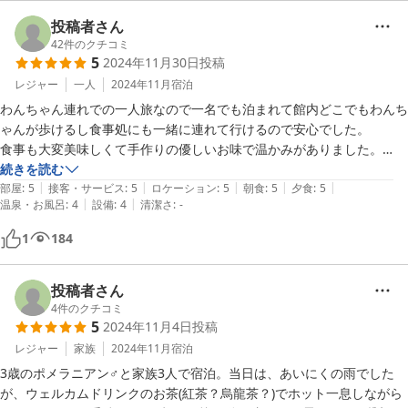
投稿者さん
42
件のクチコミ
5
2024年11月30日
投稿
レジャー
一人
2024年11月
宿泊
わんちゃん連れでの一人旅なので一名でも泊まれて館内どこでもわんち
ゃんが歩けるし食事処にも一緒に連れて行けるので安心でした。

食事も大変美味しくて手作りの優しいお味で温かみがありました。

冷蔵庫が共同になるので夏の時期はお部屋にほしいかも。その他は新し
続きを読む
|
|
|
|
|
くて綺麗だし不便はなかったです。

部屋
:
5
接客・サービス
:
5
ロケーション
:
5
朝食
:
5
夕食
:
5
|
|
温泉・お風呂
:
4
設備
:
4
清潔さ
:
-
優しい雰囲気のオーナー様でアットホーム感が良かったです。

おすすめの観光場所を教えてもらい大変良い旅ができました。ありがと
1
184
うございました。
投稿者さん
4
件のクチコミ
5
2024年11月4日
投稿
レジャー
家族
2024年11月
宿泊
3歳のポメラニアン♂と家族3人で宿泊。当日は、あいにくの雨でした
が、ウェルカムドリンクのお茶(紅茶？烏龍茶？)でホット一息しながら