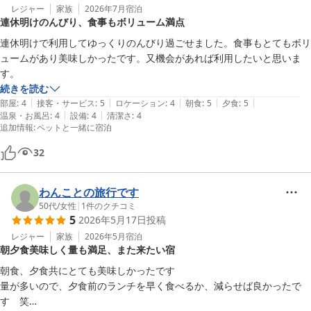
レジャー
家族
2026年7月
宿泊
連休明けのんびり、食事もボリューム満点
連休明けで利用してゆっくりのんびり過ごせました。食事もとてもボリ
ュームがあり美味しかったです。又機会があれば利用したいと思いま
す。
続きを読む
|
|
|
|
|
部屋
:
4
接客・サービス
:
5
ロケーション
:
4
朝食
:
5
夕食
:
5
|
|
温泉・お風呂
:
4
設備
:
4
清潔さ
:
4
追加情報
:
ペットと一緒に宿泊
32
わんことの旅行です
50代
/
女性
|
1
件のクチコミ
5
2026年5月17日
投稿
レジャー
家族
2026年5月
宿泊
朝夕食美味しく量も満足、また来たい宿
朝食、夕食共にとても美味しかったです

量が多いので、夕食前のランチを早く食べるか、減らせば良かったで
す　笑
