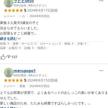
食事、お風呂、冷蔵庫が近くて良かったです

ラビビ0935
お布団で寝るから、愛犬も安心していられました

50代
/
女性
|
9
件のクチコミ
5
2024年9月17日
投稿
(家でもお布団なんです)

食事は美味しくて、量も多いのでお腹満腹

レジャー
一人
2024年8月
宿泊
アルコールはお安いです

家族３人柴犬5歳女の子と

泊まらせてもらいました。

愛犬の食事は野菜がお肉のスープで煮てあるため、夕食朝食ともに完
お部屋もすごく綺麗で

食！

玄関横にある

続きを読む
とっても美味しそうにいただきました

|
|
|
|
|
ドッグランでも遊べました。

部屋
:
5
接客・サービス
:
5
ロケーション
:
5
朝食
:
5
夕食
:
5
|
|
温泉・お風呂
:
5
設備
:
5
清潔さ
:
-
料理も全て美味しかったです。

帰宅前に玄関で記念撮影をお願いしたら、快く撮ってもらえました

オーナーさんも

127
とても、優しく

ありがとうございました！
こと音にも、優しく話しかけてくれました。

お風呂も何度も

merupopo1
貸し切りでは入れて大満足の

60代
/
男性
|
4
件のクチコミ
5
2024年8月15日
投稿
お宿でした。

色々、泊まりに行ってますが

レジャー
家族
2024年8月
宿泊
また、機会を見てお邪魔したいです。
とてもお部屋が清潔で、よくあるペットのおしっこの臭いが全くありま
せんでした。

新しい施設のため、たたみも綺麗ですばらしかったです。
