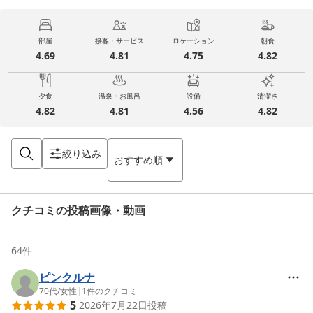
部屋
接客・サービス
ロケーション
朝食
4.69
4.81
4.75
4.82
夕食
温泉・お風呂
設備
清潔さ
4.82
4.81
4.56
4.82
絞り込み
おすすめ順
クチコミの投稿画像・動画
64
件
ピンクルナ
70代
/
女性
|
1
件のクチコミ
5
2026年7月22日
投稿