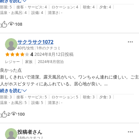
続きを読む
|
|
|
|
|
部屋
:
5
接客・サービス
:
4
ロケーション
:
4
朝食
:
4
夕食
:
4
|
|
温泉・お風呂
:
4
設備
:
4
清潔さ
:
-
108
サクラサク1072
40代
/
女性
|
1
件のクチコミ
4
2024年8月12日
投稿
レジャー
家族
2024年8月
宿泊
良かった点

新しくきれいで清潔。露天風呂がいい。ワンちゃん連れに優しい。ご主
人がホスピタリティにあふれている。居心地が良い。

気になった点

続きを読む
|
|
|
|
|
食事は美味しかったが全体的に少し味つけが濃く、楽しみにしていたメ
部屋
:
3
接客・サービス
:
5
ロケーション
:
5
朝食
:
3
夕食
:
3
|
|
温泉・お風呂
:
5
設備
:
5
清潔さ
:
-
インのステーキが硬かった。プレミアムトゥルースリーパーと記載があ
り楽しみにしていたが、和室は普通の敷布団だった。
2
100
投稿者さん
18
件のクチコミ