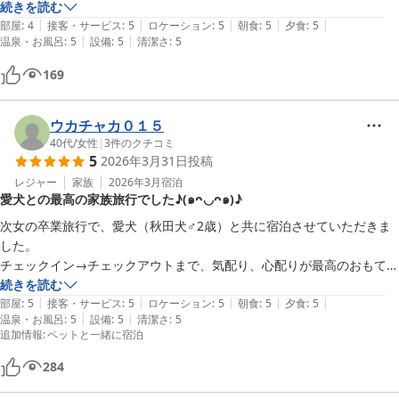
ご主人も優しく、お子様も可愛くおもてなしして下さいました

続きを読む
|
|
|
|
|
また伺いたいと思います
部屋
:
4
接客・サービス
:
5
ロケーション
:
5
朝食
:
5
夕食
:
5
|
|
温泉・お風呂
:
5
設備
:
5
清潔さ
:
5
169
ウカチャカ０１５
40代
/
女性
|
3
件のクチコミ
5
2026年3月31日
投稿
レジャー
家族
2026年3月
宿泊
愛犬との最高の家族旅行でした♪(๑ᴖ◡ᴖ๑)♪
次女の卒業旅行で、愛犬（秋田犬♂2歳）と共に宿泊させていただきま
した。

チェックイン→チェックアウトまで、気配り、心配りが最高のおもてな
しで、ゆっくりくつろぐことができました。

続きを読む
|
|
|
|
|
部屋
:
5
接客・サービス
:
5
ロケーション
:
5
朝食
:
5
夕食
:
5
|
|
温泉・お風呂
:
5
設備
:
5
清潔さ
:
5
館内隣に併設のドッグランも他のわんちゃんと被ることなく自由に遊ば
追加情報
:
ペットと一緒に宿泊
せ、その後の足拭きタオル等も次々と補充されており、ここまで気持ち
の良い宿泊は初めてです♪

284