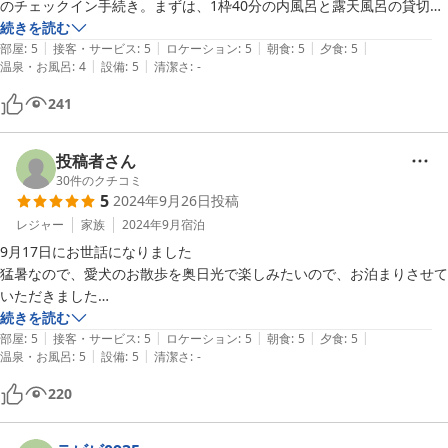
のチェックイン手続き。まずは、1枠40分の内風呂と露天風呂の貸切予
約を取りました。(後で枠変更も可能)部屋は、入った瞬間、とってもい
続きを読む
|
|
|
|
|
い香りがして、ロフトも大きめな座椅子もあり、息子も大満足。

部屋
:
5
接客・サービス
:
5
ロケーション
:
5
朝食
:
5
夕食
:
5
|
|
温泉・お風呂
:
4
設備
:
5
清潔さ
:
-
うちのワンコも早速部屋を散策。

食事は2食ともとっても美味しかったです。量も丁度良かった！夕食の
241
デザートの時の紅茶も朝の挽きたてコーヒー(セルフ)も美味しかったで
す。オーナーさんもワンコに話し掛けてくれたり撫でてくれたり、とっ
ても感じのいい方でした。お風呂は両方、ペット用バス使用可。(裏が
投稿者さん
若干カビ有)全体的に清潔感のある気持ちがいい宿でした。

30
件のクチコミ
5
2024年9月26日
投稿
最後にオーナーさんが「あにまる御殿」

の看板と写真撮ってくれて、ワンコもカメラ目線でいい写真撮れまし
レジャー
家族
2024年9月
宿泊
た！

9月17日にお世話になりました

ワンコ連れにはとってもおすすめできる宿でした！個人的には大満足で
猛暑なので、愛犬のお散歩を奥日光で楽しみたいので、お泊まりさせて
す！

いただきました

また機会があれば行きたいです！
仲秋の名月で露天風呂から月見をする贅沢な旅行になりました

続きを読む
|
|
|
|
|
部屋
:
5
接客・サービス
:
5
ロケーション
:
5
朝食
:
5
夕食
:
5
|
|
温泉・お風呂
:
5
設備
:
5
清潔さ
:
-
オーナーは優しくて、愛犬への話し掛けも、声のトーンがよくて、ニコ
ニコしてました

220
50歳代なので、階段を避けて、和室にしています
