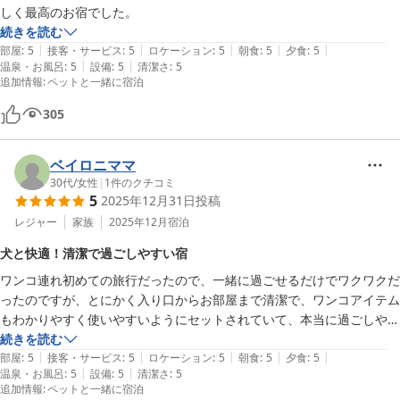
しく最高のお宿でした。
続きを読む
|
|
|
|
|
部屋
:
5
接客・サービス
:
5
ロケーション
:
5
朝食
:
5
夕食
:
5
|
|
温泉・お風呂
:
5
設備
:
5
清潔さ
:
5
追加情報
:
ペットと一緒に宿泊
305
ベイロニママ
30代
/
女性
|
1
件のクチコミ
5
2025年12月31日
投稿
レジャー
家族
2025年12月
宿泊
犬と快適！清潔で過ごしやすい宿
ワンコ連れ初めての旅行だったので、一緒に過ごせるだけでワクワクだ
ったのですが、とにかく入り口からお部屋まで清潔で、ワンコアイテム
もわかりやすく使いやすいようにセットされていて、本当に過ごしやす
かったです。宿の方も、居心地の良い雰囲気で、ホッとする時間を過ご
続きを読む
|
|
|
|
|
せました。ご飯はとっても美味しくて、温かいお料理が食べれました。
部屋
:
5
接客・サービス
:
5
ロケーション
:
5
朝食
:
5
夕食
:
5
|
|
温泉・お風呂
:
5
設備
:
5
清潔さ
:
5
ワンコ連れで部屋で吠えてしまったらと心配していましたが、部屋同士
追加情報
:
ペットと一緒に宿泊
が隣ではありますが響くこともなく（聞こえることは聞こえますが）過