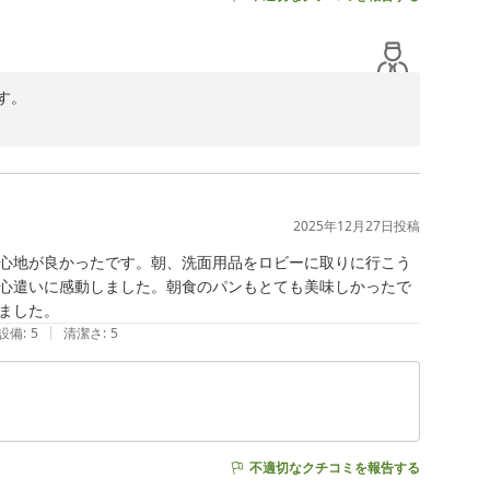
。

戴し、大変嬉しく拝見いたしました。

だけたようで何よりでございます。

す。

す。

2025年12月27日
投稿
心地が良かったです。朝、洗面用品をロビーに取りに行こう
心遣いに感動しました。朝食のパンもとても美味しかったで
ました。
|
設備
:
5
清潔さ
:
5
不適切なクチコミを報告する