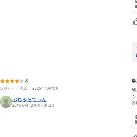
4
駅
レジャー
恋人
2026年4月
宿泊
駅
シ
ぶちゃらてぃん
部
20代
/
女性
|
2
件のクチコミ