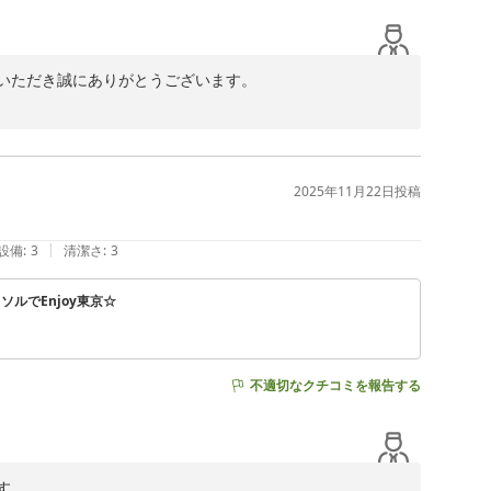
いただき誠にありがとうございます。

く拝読いたしました。

安堵しております。

だけたとのこと、スタッフ一同とても励みになります。

ます。

2025年11月22日
投稿
できましたら幸いでございます。

|
設備
:
3
清潔さ
:
3
ルでEnjoy東京☆
不適切なクチコミを報告する
。
