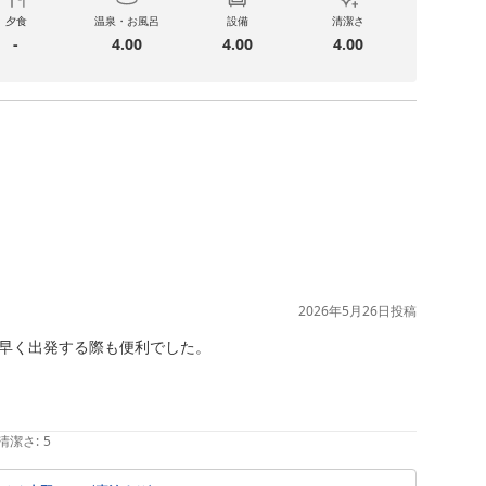
夕食
温泉・お風呂
設備
清潔さ
-
4.00
4.00
4.00
2026年5月26日
投稿
早く出発する際も便利でした。

清潔さ
:
5