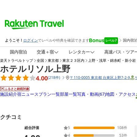
国内宿泊
交通＋宿
レンタカー
高速バス・ツア
楽天トラベルトップ
全国
東京都
東京２３区内
上野・浅草・錦糸町・新小岩
ホテルリソル上野
4.00
(
218
件
)
〒
110-0005 東京都 台東区上野7-2-9
ふるさと納税対象
施設紹介
宿ニュース
プラン一覧
部屋一覧
写真・動画
(67)
地図・アクセス
クチコミ
総合評価
5
108
件
4
53
件