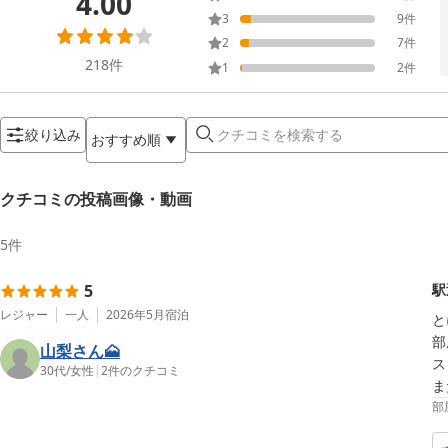
4.00
3
9
件
2
7
件
218
件
1
2
件
絞り込み
おすすめ順
クチコミの投稿画像・動画
5
件
5
駅
レジャー
一人
2026年5月
宿泊
と
部
山梨さん🗻
ス
30代
/
女性
|
2
件のクチコミ
ま
部