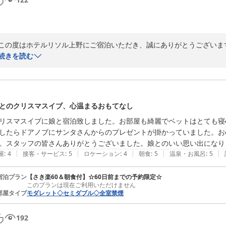
2026-05-28
この度はホテルリソル上野にご宿泊いただき、誠にありがとうございます
また、駅からのアクセスやお部屋の清潔さについてお褒めのお言葉を頂
続きを読む
シャワーヘッドやドライヤーなど、ReFa製品につきましてもご満足いた
ご滞在中のひとときが、少しでも快適なものとなっておりましたら幸いで
今後も皆さまに心地よくお過ごしいただける空間づくりに努めてまいりま
また上野にお越しの際は、ぜひ当館をご利用くださいませ。

とのクリスマスイブ、心温まるおもてなし
スタッフ一同、心よりお待ちしております。
リスマスイブに娘と宿泊致しました。お部屋も綺麗でベットはとても寝
ホテルリソル上野
したらドアノブにサンタさんからのプレゼントが掛かっていました。お
2026-04-09
。スタッフの皆さんありがとうございました。娘とのいい思い出になり
|
|
|
|
|
屋
:
4
接客・サービス
:
5
ロケーション
:
4
朝食
:
5
温泉・お風呂
:
5
宿泊プラン
【さき楽60＆朝食付】☆60日前までの予約限定☆
このプランは現在ご利用いただけません
部屋タイプ
モダレット◇セミダブル◇全室禁煙
192