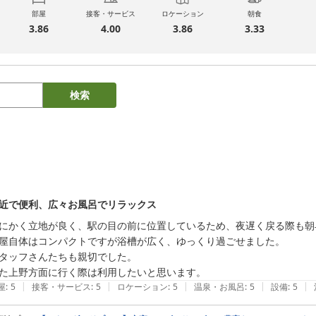
部屋
接客・サービス
ロケーション
朝食
3.86
4.00
3.86
3.33
検索
近で便利、広々お風呂でリラックス
にかく立地が良く、駅の目の前に位置しているため、夜遅く戻る際も朝
屋自体はコンパクトですが浴槽が広く、ゆっくり過ごせました。

タッフさんたちも親切でした。

た上野方面に行く際は利用したいと思います。
|
|
|
|
|
屋
:
5
接客・サービス
:
5
ロケーション
:
5
温泉・お風呂
:
5
設備
:
5