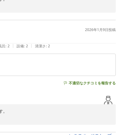
適な空間づくりとサービス向上に努めてまいります。

います。

2026年1月9日
投稿
|
|
風呂
:
2
設備
:
2
清潔さ
:
2
不適切なクチコミを報告する
。

ます。

ちにさせてしまいましたことをお詫び申し上げます。

が十分にお伝えできていなかった可能性があると受け止め