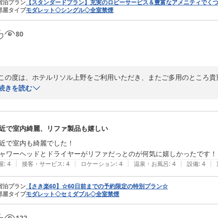
宿泊プラン
【スタンダードプラン】充実のロビーサービス＆豊富なアメニティでくつろ
部屋タイプ
モダレット◇シングル◇全室禁煙
80
この度は、ホテルリソル上野をご利用いただき、またご多用のところ貴
続きを読む
ご滞在中は、当館の立地の良さや浴槽の広さについてご満足いただけた
動に際して、快適に感じていただけたようで何よりでございます。

近で室内綺麗、リファ製品も嬉しい
また、スタッフが親切であったとの温かいお言葉を賜り大変光栄に存じま
今後も皆様に安心してご滞在いただけるホテルを目指し、より一層努めて
近で室内も綺麗でした！

ャワーヘッドとドライヤーがリファだっとのが何気に嬉しかったです！
ぜひまた上野方面へお越しの際は、ホテルリソル上野をご利用くださいま
|
|
|
|
|
屋
:
4
接客・サービス
:
4
ロケーション
:
4
温泉・お風呂
:
4
設備
:
4
スタッフ一同、お客様のお帰りを心よりお待ち申し上げております。

宿泊プラン
【さき楽60】☆60日前までの予約限定の特別プラン☆
部屋タイプ
モダレット◇セミダブル◇全室禁煙
ホテルリソル上野
ホテルリソル上野
122