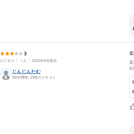
3
立
ビジネス
一人
2025年9月
宿泊
立
部
じんじんたむ
50代
/
男性
|
29
件のクチコミ