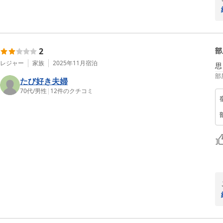
2
部
レジャー
家族
2025年11月
宿泊
思
部
たび好き夫婦
70代
/
男性
|
12
件のクチコミ