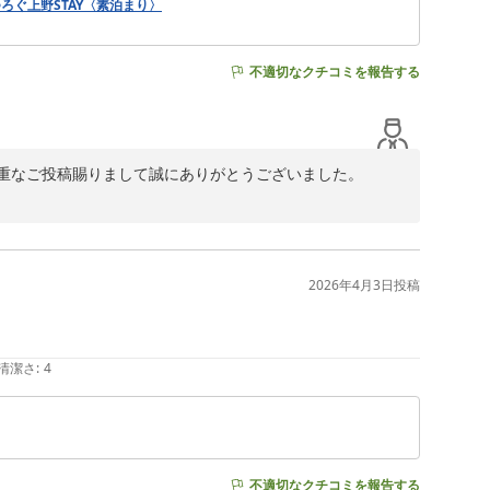
ぐ上野STAY〈素泊まり〉
不適切なクチコミを報告する
重なご投稿賜りまして誠にありがとうございました。

とのこと、大変嬉しく拝読いたしました。当館からのご移
2026年4月3日
投稿
す。

まいります。

せ。

清潔さ
:
4
不適切なクチコミを報告する