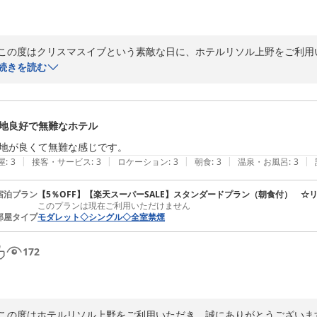
この度はクリスマスイブという素敵な日に、ホテルリソル上野をご利用
お嬢さまとの大切なひとときを当館でお過ごしいただけたこと、大変嬉し
続きを読む
客室の清潔さやベッドの寝心地につきましてもご満足いただけたようで、
また、ささやかではございますがサンタからのプレゼントをお喜びいた
ご朝食のパンにつきましてもお褒めの言葉を頂戴し、重ねて御礼申し上げ
地良好で無難なホテル
お嬢さまとの思い出に、当館でのご滞在が少しでも彩りを添えることが
またお会いできます日を、スタッフ一同心よりお待ちしております。
地が良くて無難な感じです。
|
|
|
|
|
屋
:
3
接客・サービス
:
3
ロケーション
:
3
朝食
:
3
温泉・お風呂
:
3
ホテルリソル上野
2025-12-28
宿泊プラン
【5％OFF】【楽天スーパーSALE】スタンダードプラン（朝食付） ☆リソ
このプランは現在ご利用いただけません
部屋タイプ
モダレット◇シングル◇全室禁煙
172
この度はホテルリソル上野をご利用いただき、誠にありがとうございます