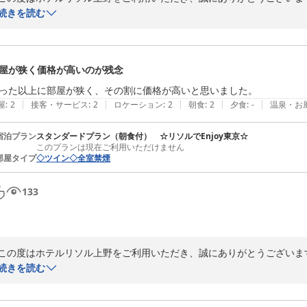
また立地についてお褒めの言葉を頂戴し、重ねて御礼申し上げます。

続きを読む
これからも、多くのお客様に安心してお過ごしいただけるよう、より快
また上野へお越しの際は、ぜひ当館をご利用いただけましたら幸いでござ
スタッフ一同、心よりお待ちしております。
屋が狭く価格が高いのが残念
ホテルリソル上野
った以上に部屋が狭く、その割に価格が高いと思いました。
2025-12-28
|
|
|
|
|
屋
:
2
接客・サービス
:
2
ロケーション
:
2
朝食
:
2
夕食
:
-
温泉・お
宿泊プラン
スタンダードプラン（朝食付） ☆リソルでEnjoy東京☆
このプランは現在ご利用いただけません
部屋タイプ
◇ツイン◇全室禁煙
133
この度はホテルリソル上野をご利用いただき、誠にありがとうございます
また、ご宿泊のご感想をお寄せいただきましたこと、心より御礼申し上げ
続きを読む
お部屋の広さにつきまして、ご期待に添うことができず、残念なお気持
当館は立地や機能性を重視したコンパクトな造りとなっており、その点