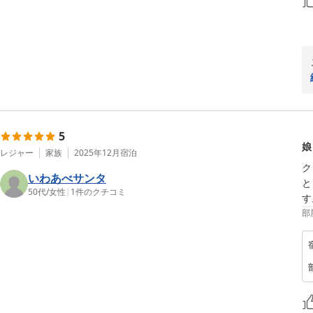
5
娘
レジャー
家族
2025年12月
宿泊
ク
いわあべサンタ
と
50代
/
女性
|
1
件のクチコミ
す
部