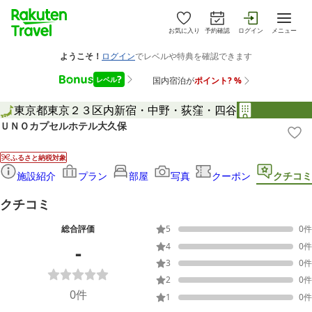
お気に入り
予約確認
ログイン
メニュー
東京都
東京２３区内
新宿・中野・荻窪・四谷
ＵＮＯカプセルホテル大久保
ふるさと納税対象
施設紹介
プラン
部屋
写真
クーポン
クチコミ
クチコミ
総合評価
5
0
件
-
4
0
件
3
0
件
2
0
件
0
件
1
0
件