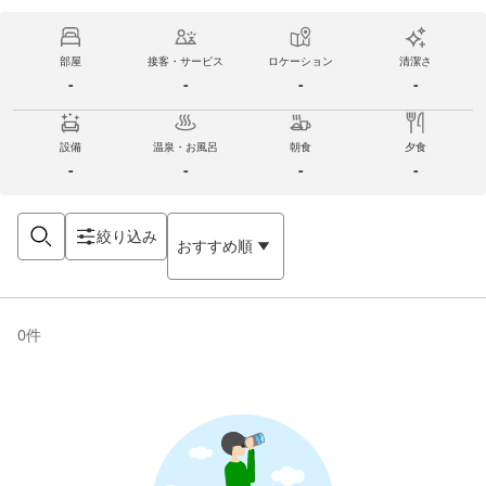
部屋
接客・サービス
ロケーション
清潔さ
-
-
-
-
設備
温泉・お風呂
朝食
夕食
-
-
-
-
絞り込み
おすすめ順
0
件