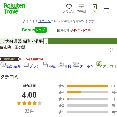
お気に入り
予約確認
ログイン
メニュー
大分県
湯布院・湯平
由布院 玉の湯
ふるさと納税対象
施設紹介
プラン
部屋
写真
クーポン
クチコミ
クチコミ
総合評価
5
17
件
4.00
4
6
件
3
1
件
2
0
件
33
件
1
0
件