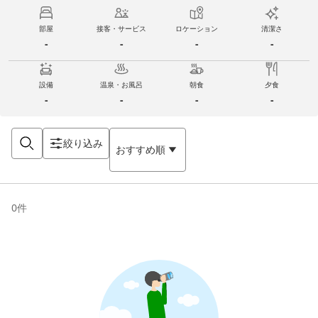
部屋
接客・サービス
ロケーション
清潔さ
-
-
-
-
設備
温泉・お風呂
朝食
夕食
-
-
-
-
絞り込み
おすすめ順
0
件