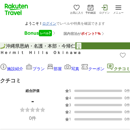
お気に入り
予約確認
ログイン
メニュー
沖縄県
恩納・名護・本部・今帰仁
Ｈｅｒｍｉｔ Ｈｉｌｌｓ Ｏｋｉｎａｗａ
施設紹介
プラン
部屋
写真
クーポン
クチコミ
クチコミ
総合評価
5
0
件
-
4
0
件
3
0
件
2
0
件
0
件
1
0
件