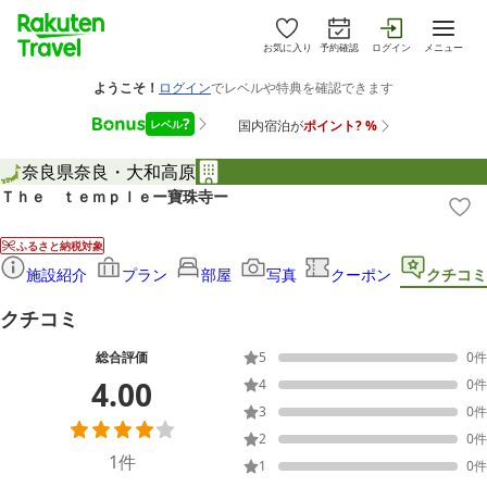
お気に入り
予約確認
ログイン
メニュー
奈良県
奈良・大和高原
Ｔｈｅ ｔｅｍｐｌｅー寶珠寺ー
ふるさと納税対象
施設紹介
プラン
部屋
写真
クーポン
クチコミ
クチコミ
総合評価
5
0
件
4.00
4
0
件
3
0
件
2
0
件
1
件
1
0
件