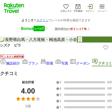
お気に入り
予約確認
ログイン
メニュー
長野県
白馬・八方尾根・栂池高原・小谷
シズク ビラ
ふるさと納税対象
施設紹介
プラン
部屋
写真
クーポン
クチコミ
クチコミ
総合評価
5
0
件
4.00
4
0
件
3
0
件
2
0
件
1
件
1
0
件