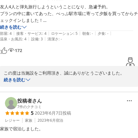
友人4人と弾丸旅行しようということになり、急遽予約。

プランの中に書いてあった、べっぷ駅市場に寄って夕飯を買ってからチ
2024-10-08
ェックインしました！

ちょっと歩いたら遅い時間までやってる温泉がいっぱいあって、夜の間
続きを読む
|
|
|
|
|
に3か所も入れました(＾ω＾)♪

部屋
:
4
接客・サービス
:
4
ロケーション
:
5
朝食
:
-
夕食
:
-
|
|
温泉・お風呂
:
4
設備
:
3
清潔さ
:
-
ソファがあったらもっとくつろげたかなぁというのと、朝の身支度時に
鏡争奪戦になったのがちょっと大変だったかなｗ

172
でも、シーズンオフの平日とはいえ広い部屋に格安で泊まれて全員大満
足でした！！

ベッド3台しかないから2人は一緒に寝なきゃいけなかったけど、ベッ
この度は当施設をご利用頂き、誠にありがとうございました。

ドじゃんけんしたりして楽しかったですｗ

続きを読む
土地勘ないし下調べもろくにせずに行ったので、おすすめの場所の情報
短いご滞在でも別府を満喫頂けたご様子で、ご友人との思い出作り
はありがたかった！

に少しでもお役に立てたのでしたら大変嬉しく存じます。

うみたまごにも行きました♪楽しかったです！！
頂戴しましたソファや鏡に関するご意見は今後のサービス向上の参
投稿者さん
考にさせて頂き、お客様によりご満足頂けるよう努めて参ります。

7
件のクチコミ
5
2023年6月7日
投稿
当施設を拠点にしたおすすめの場所のご紹介は定期的に行っていく
レジャー
家族
2023年6月
宿泊
予定ですので、また別府へお越しの際には是非ご利用ください。

家族で宿泊しました。

再びお客様をお出迎えできるよう心より願っております。
