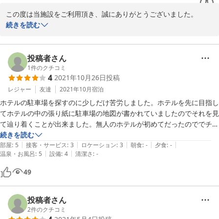
この度は当施設をご利用頂き、誠にありがとうございました。

ご投稿への返信が遅くなり申し訳ございません。

続きを読む
非常にご満足頂けたとのお言葉を頂戴し、大変光栄でございます。

お子様とのお時間、大人だけのお時間、どちらも満喫して頂けたご
投稿者さん
様子で嬉しく存じます。

1
件のクチコミ
4
2021年10月26日
投稿
これからもお客様にご満足頂けますようスタッフ一同精進してまい
レジャー
友達
2021年10月
宿泊
りますので、また機会がございます際には是非お立ち寄りください
ホテルの駐車場を探すのに少しだけ苦労しました。ホテルを先に目指し
ませ。

てホテルの中の張り紙に駐車場の地図が書かれていましたのでそれを見
また近い将来お客様をお出迎えできますことを心より願っておりま
て辿り着くことが出来ました。無人のホテルが初めてだったのででチェ
す。

ックインも少し難しかったです（笑）お部屋は綺麗でベッドが3つあっ
続きを読む
ご投稿ありがとうございました。
|
|
|
|
|
て、女子3人で泊まるには最高のホテルでした！洗面台も二つあり、お
部屋
:
5
接客・サービス
:
3
ロケーション
:
3
朝食
:
-
夕食
:
-
|
|
温泉・お風呂
:
5
設備
:
4
清潔さ
:
-
家のようにのんびり過ごすことができました。また来たいと思いました
2022-10-24
が、一つだけ気になったのはバスタオルに黒い汚れのようなものが付い
49
ていて、拭いた後に気付いて少しブルーになりました。ホテル自体は快
適で良かったです！
投稿者さん
2
件のクチコミ