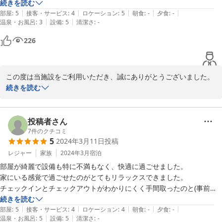
J-STAY別府インディゴ
場所も別府駅まで徒歩３分ほど

もっとくつろげたかも…

続きを読む
|
|
|
|
|
全体的に、満足です

部屋
:
5
接客・サービス
:
4
ロケーション
:
5
朝食
:
-
夕食
:
-
Ｊ－ＳＴＡＹ 別府 インディゴ
|
|
温泉・お風呂
:
3
設備
:
5
清潔さ
:
-
また利用したいと思います
駐車場が離れたところにありますが、許容範囲でした。

2025-11-22
ただ、雑草が生い茂っており

226
車好きの方は停めない方が良いと思います。
この度は当施設をご利用いただき、誠にありがとうございました。

続きを読む
ご自宅のようにおくつろぎ頂けたこと、大変嬉しく思います。

投稿者さん
ソファーついては検討させていただきます。

7
件のクチコミ
5
2024年3月11日
投稿
貴重なご意見をありがとうございます。

少しでも快適にお過ごしいただけるよう、今後も努力してまいりま
レジャー
家族
2024年3月
宿泊
す。

部屋が綺麗で設備も特に不満もなく、快適に過ごせました。

家にいる感覚で過ごせたのがとてもリラックスできました。

駐車場の場所に関しましては、立地等の兼ね合いでご不便をおかけ
チェックインとチェックアウトがわかりにくく手間取ったのと(事前に
しております。

来たメールに記載されているIDと若干違っていたが、気転をきかせて
続きを読む
雑草については定期管理しておりますので、状況確認後、手配を進
|
|
|
|
|
なんとかなりました)ホテル周辺が一方通行だらけで、少し離れた駐車
部屋
:
5
接客・サービス
:
4
ロケーション
:
4
朝食
:
-
夕食
:
-
めて参ります。

|
|
温泉・お風呂
:
5
設備
:
5
清潔さ
:
-
場からホテル前に車を持って来るのが大変でしたが、それでもまた利用