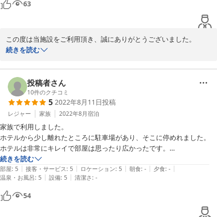
63
この度は当施設をご利用頂き、誠にありがとうございました。

ご家族で快適にお過ごし頂けたようで嬉しく存じます。

続きを読む
駐車場に関しましては、正直に申しますと立地等の兼ね合いで難し
い点もございますが、より一層快適にご滞在いただけるよう尽力し
投稿者さん
てまいります。

10
件のクチコミ
5
2022年8月11日
投稿
今後もスタッフ一同精進してまいりますので、機会がございました
レジャー
家族
2022年8月
宿泊
ら是非お立ち寄りください。

家族で利用しました。

また近い将来お客様をお出迎えできますことを心より願っておりま
ホテルから少し離れたところに駐車場があり、そこに停めれました。

す。

ホテルは非常にキレイで部屋は思ったり広かったです。

ご投稿ありがとうございました。
続きを読む
|
|
|
|
|
リビングとベッドルームが別室で子供が寝てからもリビングでゆっくり
部屋
:
5
接客・サービス
:
5
ロケーション
:
5
朝食
:
-
夕食
:
-
2022-10-24
|
|
温泉・お風呂
:
5
設備
:
5
清潔さ
:
-
できました！

54