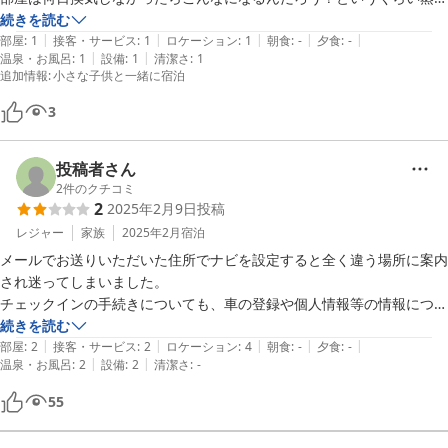
暑くて、臭かった。掃除していないジムのような、とにかく臭かった。

続きを読む
|
|
|
|
|
エアコンも空気清浄機も見るからにフィルターに埃がびっしり付いてい
部屋
:
1
接客・サービス
:
1
ロケーション
:
1
朝食
:
-
夕食
:
-
|
|
温泉・お風呂
:
1
設備
:
1
清潔さ
:
1
て、とにかく不衛生。扉のあちこちや換気扇に埃の塊。

追加情報
:
小さな子供と一緒に宿泊
寝具だけは洗濯されていたのが救いでした。

古民家を利用したこのような宿泊施設は、子連れにはありがたく、よく
3
利用するのですが、ダントツで不衛生でひどかったです。

建具やキッチン等、良いものを使っていて、シンプルにおしゃれに作っ
投稿者さん
ているのに、掃除が行き届いてないどころか、全くされていなくって、
2
件のクチコミ
2
2025年2月9日
投稿
レジャー
家族
2025年2月
宿泊
メールでお送りいただいた住所でナビを設定すると全く違う場所に案内
され迷ってしまいました。

チェックインの手続きについても、車の登録や個人情報等の情報につい
てはネット上で事前チェックインが出来ると良いかなと思いました。
続きを読む
|
|
|
|
|
（到着してIDの入力のみ等）

部屋
:
2
接客・サービス
:
2
ロケーション
:
4
朝食
:
-
夕食
:
-
|
|
温泉・お風呂
:
2
設備
:
2
清潔さ
:
-
部屋は広く快適でしたが掃除が行き届いておらずエアコンの羽にカビ、
キッチンの換気扇にホコリの塊、お風呂の水垢、洗面所の排水溝詰ま
55
り、トイレのサニタリー用の袋が置いていなかった、調理器具の汚れ、
中身のないラップ、キッチンのスポンジの汚れ等がきになりました。
