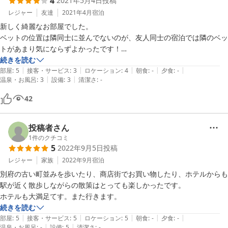
4
2021年5月4日
投稿
レジャー
友達
2021年4月
宿泊
新しく綺麗なお部屋でした。

ベットの位置は隣同士に並んでないのが、友人同士の宿泊では隣のベッ
トがあまり気にならずよかったです！

ただ駐車場が少しわかりにくく、ホテルから結構離れているため小さな
続きを読む
|
|
|
|
|
子供連れには不便でした。駐車場がコンクリートではなく砂なので雨の
部屋
:
5
接客・サービス
:
3
ロケーション
:
4
朝食
:
-
夕食
:
-
|
|
温泉・お風呂
:
3
設備
:
3
清潔さ
:
-
時は靴や車が汚れて大変でした。
42
投稿者さん
1
件のクチコミ
5
2022年9月5日
投稿
レジャー
家族
2022年9月
宿泊
別府の古い町並みを歩いたり、商店街でお買い物したり、ホテルからも
駅が近く散歩しながらの散策はとっても楽しかったです。

ホテルも大満足てす。また行きます。
続きを読む
|
|
|
|
|
部屋
:
5
接客・サービス
:
5
ロケーション
:
5
朝食
:
-
夕食
:
-
|
|
温泉・お風呂
:
-
設備
:
5
清潔さ
:
-