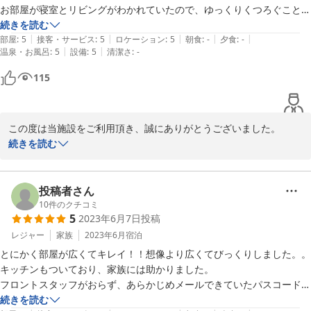
ご投稿ありがとうございました。
お部屋が寝室とリビングがわかれていたので、ゆっくりくつろぐことが
できました。

続きを読む
2023-06-20
|
|
|
|
|
子供連れの方にオススメです！

部屋
:
5
接客・サービス
:
5
ロケーション
:
5
朝食
:
-
夕食
:
-
|
|
温泉・お風呂
:
5
設備
:
5
清潔さ
:
-
セルフチェックインはスムーズにできましたし、電話でお話ししたスタ
115
ッフの方も感じがよく、とても丁寧にご対応頂きました。

次も別府に遊びに行く時は、また泊まりたいと思いました！！
この度は当施設をご利用頂き、誠にありがとうございました。

続きを読む
お褒めのお言葉を頂戴し大変光栄でございます。

快適にお過ごし頂けたようで嬉しく存じます。

スタッフとも共有させて頂き、お客様により一層ご満足頂けるよう
投稿者さん
一同日々精進してまいります。

10
件のクチコミ
5
2023年6月7日
投稿
また別府へお越しの際には是非ご利用くださいませ。

レジャー
家族
2023年6月
宿泊
再びお客様をお出迎えできるよう心より願っております。

とにかく部屋が広くてキレイ！！想像より広くてびっくりしました。。

ご投稿ありがとうございました。
キッチンもついており、家族には助かりました。

フロントスタッフがおらず、あらかじめメールできていたパスコードを
2023-06-08
入力してホテルに入りました。

続きを読む