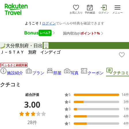
お気に入り
予約確認
ログイン
メニュー
大分県
別府・日出
Ｊ－ＳＴＡＹ 別府 インディゴ
ふるさと納税対象
施設紹介
プラン
部屋
写真
クーポン
クチコミ
クチコミ
総合評価
5
14
件
3.00
4
3
件
3
1
件
2
4
件
28
件
1
4
件