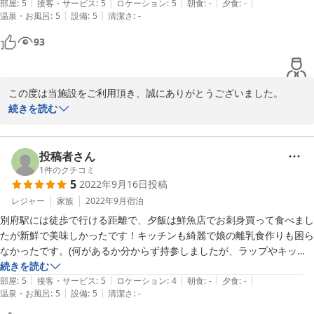
|
|
|
|
|
部屋
:
5
接客・サービス
:
5
ロケーション
:
5
朝食
:
-
夕食
:
-
|
|
温泉・お風呂
:
5
設備
:
5
清潔さ
:
-
一般的なホテルのような圧迫感がなく、快適で無駄がなく、ゆっくりと
93
この度は当施設をご利用頂き、誠にありがとうございました。

続きを読む
高評価を頂戴し大変光栄でございます。

お部屋の広さに驚かれたとのことですが、特別感と共に、ご自宅の
ようにお寛ぎ頂けたのであれば幸いでございます。

投稿者さん
1
件のクチコミ
5
2022年9月16日
投稿
また機会がございます際には是非ご利用くださいませ。

また近い将来お客様をお出迎えできますことを心より願っておりま
レジャー
家族
2022年9月
宿泊
す。

別府駅には徒歩で行ける距離で、夕飯は鮮魚店でお刺身買って食べまし
たが新鮮で美味しかったです！キッチンも綺麗で娘の離乳食作りも困ら
なかったです。(何があるか分からず持参しましたが、ラップやキッチ
2023-06-08
ンペーパー等も一通りありました)

続きを読む
|
|
|
|
|
お部屋もキレイで、快適に過ごせました！

部屋
:
5
接客・サービス
:
5
ロケーション
:
4
朝食
:
-
夕食
:
-
|
|
温泉・お風呂
:
5
設備
:
5
清潔さ
:
-
駐車場だけが少し離れてるので近くにあれば良いな〜と思います。