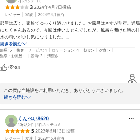
す。

2
件のクチコミ
3
2024年4月7日
投稿
ご投稿いただき、ありがとうございました。
レジャー
家族
2024年4月
宿泊
部屋は広く、家族でゆっくり過ごせました。お風呂はさすが別府。近場
2024-10-08
にたくさんあるので、今回は使いませんでしたが、風呂を開けた時の排
水の匂いが少し気になりました。

実際に入る方は嫌だと思います。

続きを読む
|
|
|
|
|
部屋
:
5
接客・サービス
:
1
ロケーション
:
4
朝食
:
-
夕食
:
-
|
|
温泉・お風呂
:
-
設備
:
3
清潔さ
:
-
あと、残念だったのは、寝室のベッドのところに前の方が置きっぱなし
にした使い捨てコンタクトがそのままカピカピになって置いてあってこ
84
とです。

お掃除してないんだな〜と思いました。

この度は当施設をご利用いただき、ありがとうございました。

続きを読む
せっかく別府の温泉をご満足いただけたのにも関わらず、お部屋の
清掃状況が行き届いておらず大変不快な念をおかけいたしました
事、深くお詫び申し上げます。

くんぺい8620
清掃の質を向上させるために、スタッフに対して再教育を行い、今
40代
/
女性
|
4
件のクチコミ
5
2023年6月13日
投稿
後同様のことがないよう努めてまいります。

貴重なご意見をいただき、ありがとうございました。

レジャー
友達
2023年6月
宿泊