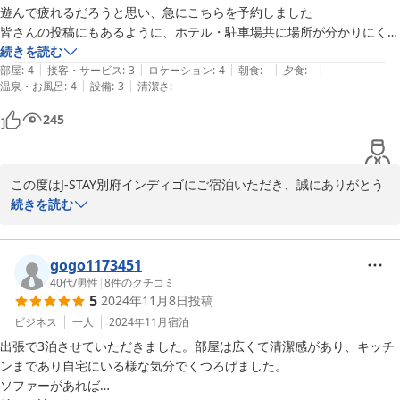
遊んで疲れるだろうと思い、急にこちらを予約しました

皆さんの投稿にもあるように、ホテル・駐車場共に場所が分かりにくい
です

続きを読む
|
|
|
|
|
ですがGoogle Mapのストリートビューで探したら、宿も駐車場もすぐ
部屋
:
4
接客・サービス
:
3
ロケーション
:
4
朝食
:
-
夕食
:
-
|
|
温泉・お風呂
:
4
設備
:
3
清潔さ
:
-
に分かりました

ただ、駐車場がただの空き地みたいで、草ボーボーだし、ちょっと停め
245
るのが不安になりました

せめて、草刈りはされた方がいいと思います

温泉宿にしようか迷ったのですが、

この度はJ-STAY別府インディゴにご宿泊いただき、誠にありがとう
家族３人、ダブルベッド３台の部屋

ございます。

続きを読む
疲れてるからゆっくり寝られるし、部屋に洗濯機があるので水着が洗え
お部屋の清掃や設備にご満足いただけたとのお言葉、大変嬉しく拝
る！とこちらに決めました

見いたしました。

また、駐車場の状態やソファーの有無について貴重なご意見をいた
gogo1173451
クチコミで、掃除がされてないとか、ホコリがすごかった

だきありがとうございます。いただいたご指摘は、今後の改善の参
40代
/
男性
|
8
件のクチコミ
などと投稿があったので、とても不安でしたが、すごく綺麗に掃除もさ
5
2024年11月8日
投稿
考にさせていただきます。

れてて、気持ちよく過ごす事が出来ました

別府駅からも近く、快適にお過ごしいただけたとのことで、スタッ
ビジネス
一人
2024年11月
宿泊
あとはソファーがあるといいなあと思いました

フ一同大変励みになっております。

せっかく大きなテレビがあるので、ソファーにゆっくり座ってテレビが
出張で3泊させていただきました。部屋は広くて清潔感があり、キッチ
またのご利用を心よりお待ちしております。

見られたらと思います

ンまであり自宅にいる様な気分でくつろげました。

ソファーがあれば
