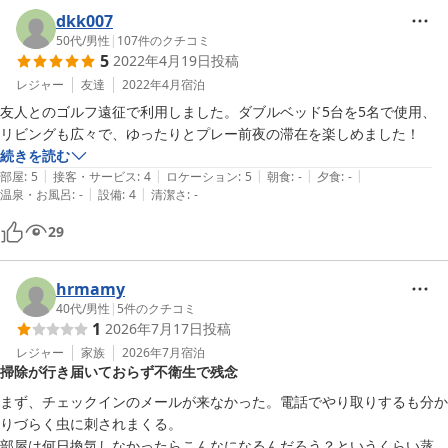
良いコンディションでゴルフに挑めたでしょうか。

dkk007
ゴルフ以外のお時間もご友人とお楽しみ頂けたご様子で、大変嬉し
50代
/
男性
|
107
件のクチコミ
5
2022年4月19日
投稿
く存じます。

レジャー
友達
2022年4月
宿泊
これからもお客様に満足して頂けますようスタッフ一同精進してま
友人とのゴルフ遠征で利用しました。ダブルベッド5台を5名で使用、
いりますので、また機会がございましたら是非お立ち寄りください
リビングも広々で、ゆったりとプレー前夜の滞在を楽しめました！
ませ。

続きを読む
また近い将来お客様をお出迎えできますことを心より願っておりま
|
|
|
|
|
部屋
:
5
接客・サービス
:
4
ロケーション
:
5
朝食
:
-
夕食
:
-
す。

|
|
温泉・お風呂
:
-
設備
:
4
清潔さ
:
-
ご投稿ありがとうございました。
29
2022-10-24
hrmamy
40代
/
男性
|
5
件のクチコミ
1
2026年7月17日
投稿
レジャー
家族
2026年7月
宿泊
掃除が行き届いておらず不衛生で残念
まず、チェックインのメールが来なかった。電話でやり取りするも分か
りづらく虫に刺されまくる。

部屋は何日換気しなかったらこんなになるんだろう？というくらい蒸し