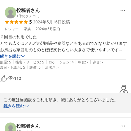
投稿者さん
1
件のクチコミ
5
2024年5月16日
投稿
レジャー
家族
2024年5月
宿泊
２回目の利用でした

とても広くほとんどの消耗品や食器などもあるのでかなり助かります

お風呂も家庭用のものとほぼ変わらない大きさで使いやすいです

続きを読む
|
|
|
|
|
また次回も利用したいです
部屋
:
5
接客・サービス
:
5
ロケーション
:
4
朝食
:
-
夕食
:
-
|
|
温泉・お風呂
:
5
設備
:
5
清潔さ
:
-
112
この度は当施設をご利用頂き、誠にありがとうございました。

お褒めの言葉を頂戴し、大変光栄でございます。

続きを読む
お客様の快適な滞在が私たちの励みです。次回のご利用を心よりお
待ち申し上げております。今後ともどうぞよろしくお願いいたしま
投稿者さん