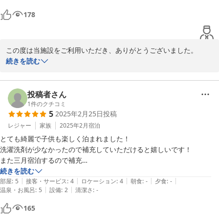
こちらも重ねて貴重なご意見、誠にありがとうございます。

したいと思います。
178
また近い将来お客様をお出迎えできますことを心より願っておりま
す。

この度は当施設をご利用いただき、ありがとうございました。

ご自宅のようにおくつろぎ頂けたこと、大変嬉しく思います。

続きを読む
2024-12-04
少しでも快適にお過ごしいただけるよう、今後も努力してまいりま
す。

投稿者さん
再度福岡へお越しの際は、ぜひ当施設をご利用下さいませ。

1
件のクチコミ
5
2025年2月25日
投稿
また近い将来お客様をお出迎えできることを心より願っておりま
す。

レジャー
家族
2025年2月
宿泊
ご投稿頂きまして、誠にありがとうございました。
とても綺麗で子供も楽しく泊まれました！

洗濯洗剤が少なかったので補充していただけると嬉しいです！

2024-10-08
また三月宿泊するので補充

続きを読む
|
|
|
|
|
部屋
:
5
接客・サービス
:
4
ロケーション
:
4
朝食
:
-
夕食
:
-
|
|
温泉・お風呂
:
5
設備
:
2
清潔さ
:
-
165