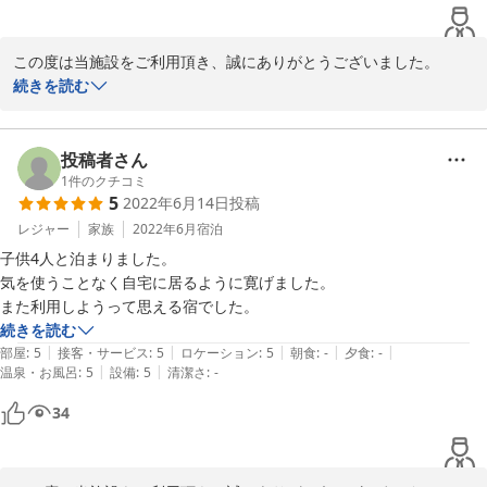
この度は当施設をご利用頂き、誠にありがとうございました。

ご投稿への返信が遅くなり申し訳ございません。

続きを読む
お褒めのお言葉を頂戴し大変光栄でございます。

ご家族でおくつろぎ頂けたようで嬉しく存じます。

これからもお客様に満足して頂けますようスタッフ一同精進してま
投稿者さん
いりますので、また機会がございましたら是非お立ち寄りください
1
件のクチコミ
5
2022年6月14日
投稿
ませ。

また近い将来お客様をお出迎えできますことを心より願っておりま
レジャー
家族
2022年6月
宿泊
す。

子供4人と泊まりました。

ご投稿ありがとうございました。
気を使うことなく自宅に居るように寛げました。

また利用しようって思える宿でした。
2022-10-24
続きを読む
|
|
|
|
|
部屋
:
5
接客・サービス
:
5
ロケーション
:
5
朝食
:
-
夕食
:
-
|
|
温泉・お風呂
:
5
設備
:
5
清潔さ
:
-
34