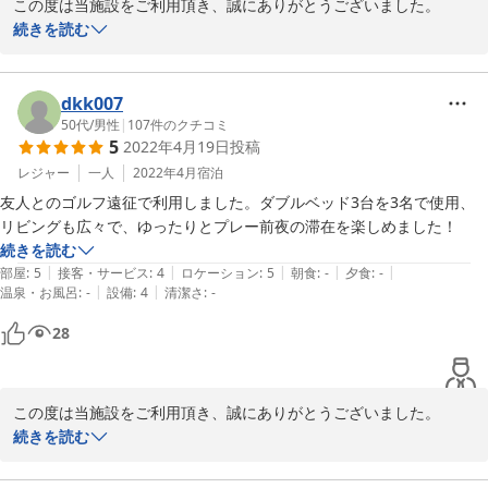
この度は当施設をご利用頂き、誠にありがとうございました。

ご投稿への返信が遅くなり申し訳ございません。

続きを読む
お褒めのお言葉を頂戴し、またのご利用もお考え頂けたとのこと
で、大変光栄でございます。

dkk007
ご自宅のようのおくつろぎ頂けて嬉しく存じます。

50代
/
男性
|
107
件のクチコミ
5
2022年4月19日
投稿
これからもお客様に満足して頂けますようスタッフ一同精進してま
レジャー
一人
2022年4月
宿泊
いりますので、また機会がございましたら是非お立ち寄りください
友人とのゴルフ遠征で利用しました。ダブルベッド3台を3名で使用、
ませ。

リビングも広々で、ゆったりとプレー前夜の滞在を楽しめました！
また近い将来お客様をお出迎えできますことを心より願っておりま
続きを読む
す。

|
|
|
|
|
部屋
:
5
接客・サービス
:
4
ロケーション
:
5
朝食
:
-
夕食
:
-
ご投稿ありがとうございました。
|
|
温泉・お風呂
:
-
設備
:
4
清潔さ
:
-
2022-10-24
28
この度は当施設をご利用頂き、誠にありがとうございました。

ご投稿への返信が遅くなり申し訳ございません。

続きを読む
お褒めのお言葉を頂戴し大変光栄でございます。
