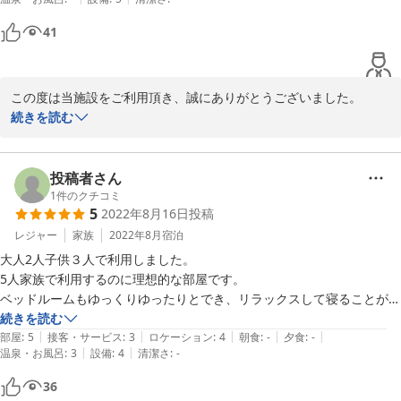
41
この度は当施設をご利用頂き、誠にありがとうございました。

お褒めのお言葉を頂戴し大変光栄でございます。

続きを読む
別府をご堪能頂けたご様子で嬉しく存じます。

これからもお客様に満足して頂けますようスタッフ一同精進してま
投稿者さん
いりますので、また機会がございましたら是非お立ち寄りください
1
件のクチコミ
5
2022年8月16日
投稿
ませ。

また近い将来お客様をお出迎えできますことを心より願っておりま
レジャー
家族
2022年8月
宿泊
す。

大人2人子供３人で利用しました。

ご投稿ありがとうございました。
5人家族で利用するのに理想的な部屋です。

ベッドルームもゆっくりゆったりとでき、リラックスして寝ることがで
2022-10-24
きました。

続きを読む
|
|
|
|
|
また利用したいと思います。
部屋
:
5
接客・サービス
:
3
ロケーション
:
4
朝食
:
-
夕食
:
-
|
|
温泉・お風呂
:
3
設備
:
4
清潔さ
:
-
36