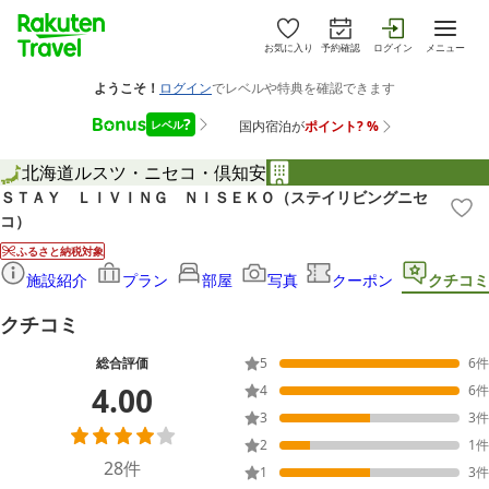
お気に入り
予約確認
ログイン
メニュー
北海道
ルスツ・ニセコ・倶知安
ＳＴＡＹ ＬＩＶＩＮＧ ＮＩＳＥＫＯ（ステイリビングニセ
コ）
ふるさと納税対象
施設紹介
プラン
部屋
写真
クーポン
クチコミ
クチコミ
総合評価
5
6
件
4.00
4
6
件
3
3
件
2
1
件
28
件
1
3
件