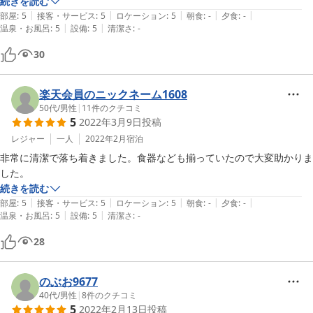
続きを読む
|
|
|
|
|
部屋
:
5
接客・サービス
:
5
ロケーション
:
5
朝食
:
-
夕食
:
-
|
|
温泉・お風呂
:
5
設備
:
5
清潔さ
:
-
30
楽天会員のニックネーム1608
50代
/
男性
|
11
件のクチコミ
5
2022年3月9日
投稿
レジャー
一人
2022年2月
宿泊
非常に清潔で落ち着きました。食器なども揃っていたので大変助かりま
した。
続きを読む
|
|
|
|
|
部屋
:
5
接客・サービス
:
5
ロケーション
:
5
朝食
:
-
夕食
:
-
|
|
温泉・お風呂
:
5
設備
:
5
清潔さ
:
-
28
のぶお9677
40代
/
男性
|
8
件のクチコミ
5
2022年2月13日
投稿