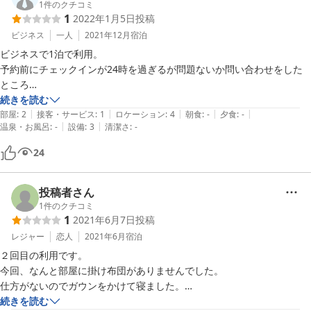
1
件のクチコミ
1
2022年1月5日
投稿
ビジネス
一人
2021年12月
宿泊
ビジネスで1泊で利用。

予約前にチェックインが24時を過ぎるが問題ないか問い合わせをした
ところ

問題ないとのことで予約。

続きを読む
|
|
|
|
|
当日も20時ごろに連絡し、やはりチェックインが24時を過ぎると伝え
部屋
:
2
接客・サービス
:
1
ロケーション
:
4
朝食
:
-
夕食
:
-
|
|
温泉・お風呂
:
-
設備
:
3
清潔さ
:
-
たところ

問題なし、別途ショートメッセージで予約番号を送るのでそれを入れれ
24
ばチェックインできます、と

案内をいただいたが24時過ぎにチェックイン機に予約番号を入れるが
何度やっても

投稿者さん
予約番号が見つかりません。と表示されてしまい、受付にあった電話で
1
件のクチコミ
1
2021年6月7日
投稿
電話したところ

ゼロをオーにして入力してみてください、などといろいろ試すはめにな
レジャー
恋人
2021年6月
宿泊
り

２回目の利用です。

結局、管理の人が来るまで待機する事になり、その人も何度も予約番号
今回、なんと部屋に掛け布団がありませんでした。

を入れるが

仕方がないのでガウンをかけて寝ました。

結局予約番号が見つからないと表示されてしまうため、鍵にて部屋まで
冬でしたら厳しいと思います。

続きを読む