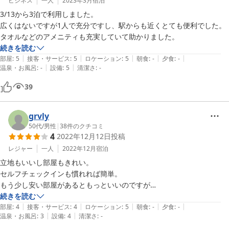
ビジネス
一人
2023年3月
宿泊
3/13から3泊で利用しました。

広くはないですが1人で充分ですし、駅からも近くとても便利でした。
タオルなどのアメニティも充実していて助かりました。
続きを読む
|
|
|
|
|
部屋
:
5
接客・サービス
:
5
ロケーション
:
5
朝食
:
-
夕食
:
-
|
|
温泉・お風呂
:
-
設備
:
5
清潔さ
:
-
39
grvly
50代
/
男性
|
38
件のクチコミ
4
2022年12月12日
投稿
レジャー
一人
2022年12月
宿泊
立地もいいし部屋もきれい。

セルフチェックインも慣れれば簡単。

もう少し安い部屋があるともっといいのですが

続きを読む
|
|
|
|
|
部屋
:
4
接客・サービス
:
4
ロケーション
:
5
朝食
:
-
夕食
:
-
|
|
温泉・お風呂
:
3
設備
:
4
清潔さ
:
-