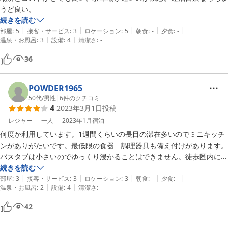
うど良い。
続きを読む
|
|
|
|
|
部屋
:
5
接客・サービス
:
3
ロケーション
:
5
朝食
:
-
夕食
:
-
|
|
温泉・お風呂
:
3
設備
:
4
清潔さ
:
-
36
POWDER1965
50代
/
男性
|
6
件のクチコミ
4
2023年3月1日
投稿
レジャー
一人
2023年1月
宿泊
何度か利用しています。1週間くらいの長目の滞在多いのでミニキッチ
ンがありがたいです。最低限の食器　調理器具も備え付けがあります。
バスタブは小さいのでゆっくり浸かることはできません。徒歩圏内にス
ーパーもあるので便利です。コインランドリー使うなら事前にコイン用
続きを読む
|
|
|
|
|
意した方がいい。基本無人なので両替できません。
部屋
:
3
接客・サービス
:
3
ロケーション
:
3
朝食
:
-
夕食
:
-
|
|
温泉・お風呂
:
2
設備
:
4
清潔さ
:
-
42