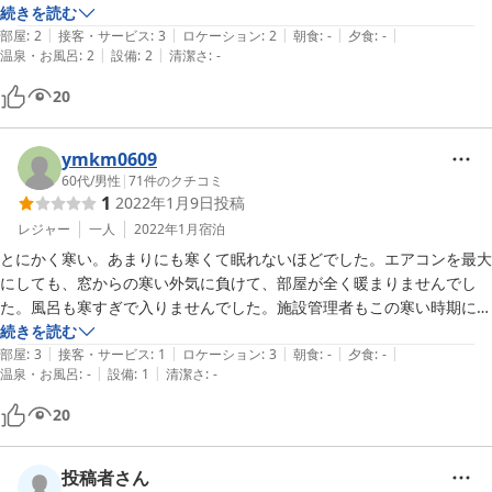
続きを読む
|
|
|
|
|
部屋
:
2
接客・サービス
:
3
ロケーション
:
2
朝食
:
-
夕食
:
-
|
|
温泉・お風呂
:
2
設備
:
2
清潔さ
:
-
20
ymkm0609
60代
/
男性
|
71
件のクチコミ
1
2022年1月9日
投稿
レジャー
一人
2022年1月
宿泊
とにかく寒い。あまりにも寒くて眠れないほどでした。エアコンを最大
にしても、窓からの寒い外気に負けて、部屋が全く暖まりませんでし
た。風呂も寒すぎで入りませんでした。施設管理者もこの寒い時期に泊
まってみたほうがいいですよ。倶知安の他のホテルでこんなに寒いこと
続きを読む
|
|
|
|
|
はありませんでした。毛布もなしでした。最低です。

部屋
:
3
接客・サービス
:
1
ロケーション
:
3
朝食
:
-
夕食
:
-
|
|
温泉・お風呂
:
-
設備
:
1
清潔さ
:
-
ひどすぎます。
20
投稿者さん