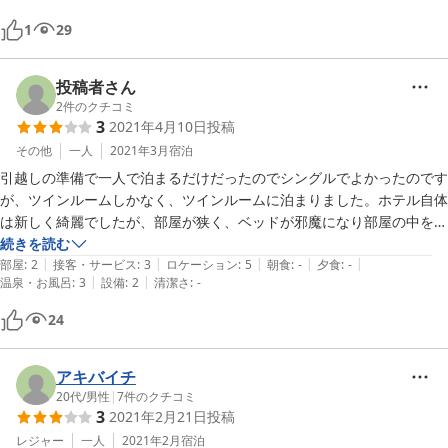
こわかったのでドアロックバーもすることをおすすめします。
1
29
投稿者さん
2
件のクチコミ
3
2021年4月10日
投稿
その他
一人
2021年3月
宿泊
引越しの準備で一人で泊まるだけだったのでシングルでよかったのです
が、ツインルームしかなく、ツインルームに泊まりました。ホテル自体
は新しく綺麗でしたが、部屋が狭く、ベッドが邪魔になり部屋の中を歩
くのに不便。部屋に対してテレビが大きすぎ、テレビとベッドの距離が
続きを読む
|
|
|
|
|
近すぎ目が疲れる。

部屋
:
2
接客・サービス
:
3
ロケーション
:
5
朝食
:
-
夕食
:
-
|
|
温泉・お風呂
:
3
設備
:
2
清潔さ
:
-
アメニティに関しては前の人が泊まった時の空袋がそのままセットされ
ていて残念でした。

24
連泊したのですが、部屋のゴミや、シーツはチェックアウトまで交換無
し。

チェックイン、チェックアウトは機械操作で、初めて操作するので不安
アキバイチ
はありました。
20代
/
男性
|
7
件のクチコミ
3
2021年2月21日
投稿
レジャー
一人
2021年2月
宿泊