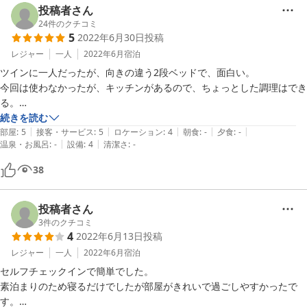
投稿者さん
24
件のクチコミ
5
2022年6月30日
投稿
レジャー
一人
2022年6月
宿泊
ツインに一人だったが、向きの違う2段ベッドで、面白い。

今回は使わなかったが、キッチンがあるので、ちょっとした調理はでき
る。

無人チェックインで人は全くいないが、特に困ることはなかった。

続きを読む
|
|
|
|
|
TVは、チャンネルの他、Chromecast（クロームキャスト）で自分のス
部屋
:
5
接客・サービス
:
5
ロケーション
:
4
朝食
:
-
夕食
:
-
|
|
温泉・お風呂
:
-
設備
:
4
清潔さ
:
-
マートフォンの映像・音楽を流せるので、ゆっくり過ごせた。
38
投稿者さん
3
件のクチコミ
4
2022年6月13日
投稿
レジャー
一人
2022年6月
宿泊
セルフチェックインで簡単でした。

素泊まりのため寝るだけでしたが部屋がきれいで過ごしやすかったで
す。
