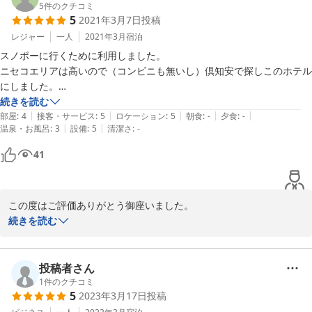
5
件のクチコミ
5
2021年3月7日
投稿
レジャー
一人
2021年3月
宿泊
スノボーに行くために利用しました。

ニセコエリアは高いので（コンビニも無いし）倶知安で探しこのホテル
にしました。

まだ新しく奇麗でした。

続きを読む
|
|
|
|
|
タクシーの人にはまだ認知されてなく　何となく解ると言ってました。

部屋
:
4
接客・サービス
:
5
ロケーション
:
5
朝食
:
-
夕食
:
-
|
|
温泉・お風呂
:
3
設備
:
5
清潔さ
:
-
キッチン付きなので近所のAコープで買い物して自炊できます。

部屋は狭いですが2段ベッドで空間をうまく利用してます。

41
二人だと窮屈だと思いますが一人なら快適に過ごせると思います。

ネットも爆速でテレビがミラーリングできます.YouTubeのみ。

ニセコに行くときはまた利用したいと思います。

この度はご評価ありがとう御座いました。

お客様からの評価を参考に今後もお客様が快適にすごせるホテル環
続きを読む
境維持に努力をして参りますので、今後ともどうぞよろしくお願い
致します。

この度はありがとう御座いました。
投稿者さん
1
件のクチコミ
2021-03-29
5
2023年3月17日
投稿