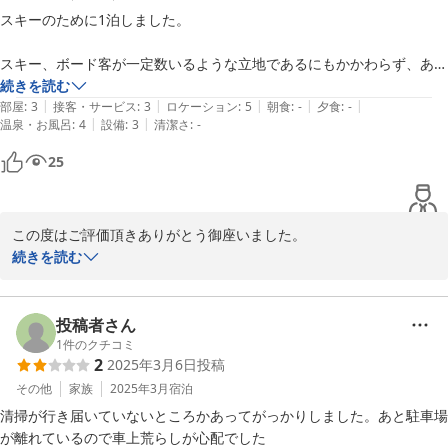
スキーのために1泊しました。

スキー、ボード客が一定数いるような立地であるにもかかわらず、あま
りそういった利用が想定されていないような客室レイアウトでした(狭
続きを読む
|
|
|
|
|
くて、スキーを干しておくことすらできない)。

部屋
:
3
接客・サービス
:
3
ロケーション
:
5
朝食
:
-
夕食
:
-
|
|
温泉・お風呂
:
4
設備
:
3
清潔さ
:
-
駐車場少し離れており、便利とは言い難かったです。

25
フロントが無人のため、よくも悪くも滞在中一度もスタッフに会いませ
んでした。

この度はご評価頂きありがとう御座いました。

お客様から頂いた貴重なご意見を参考に今後の改善課題とさせて頂
続きを読む
ホテルそのものの立地と価格については、とてもよかったっです。
きます。

この度はありがとう御座いました。

次回もお待ちしております。
投稿者さん
1
件のクチコミ
2021-03-29
2
2025年3月6日
投稿
その他
家族
2025年3月
宿泊
清掃が行き届いていないところかあってがっかりしました。あと駐車場
が離れているので車上荒らしが心配でした