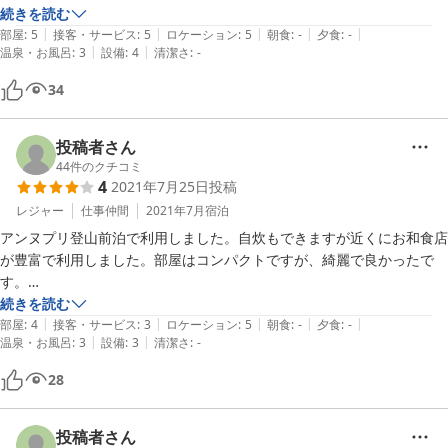
気になる点としてはチェックインシステムに名前が表示されるので個人
続きを読む
|
|
|
|
|
情報的にはどうかなと思います。
部屋
:
5
接客・サービス
:
5
ロケーション
:
5
朝食
:
-
夕食
:
-
|
|
温泉・お風呂
:
3
設備
:
4
清潔さ
:
-
34
投稿者さん
44
件のクチコミ
4
2021年7月25日
投稿
レジャー
仕事仲間
2021年7月
宿泊
アンヌプリ登山前泊で利用しました。自炊もできますが近くにお和食店
が豊富で利用しました。部屋はコンパクトですが、綺麗で良かったで
す。

駐車場が少し離れているため、車上荒らしの心配をしていましたが、大
続きを読む
|
|
|
|
|
丈夫でした。
部屋
:
4
接客・サービス
:
3
ロケーション
:
5
朝食
:
-
夕食
:
-
|
|
温泉・お風呂
:
3
設備
:
3
清潔さ
:
-
28
投稿者さん