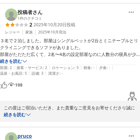
投稿者さん
1
件のクチコミ
2
2025年10月20日
投稿
レジャー
家族
2025年10月
宿泊
３名で２泊しました。部屋はシングルベットが2台とミニテーブルとリ
クライニングできるソファがありました。

部屋がただただ広くて、2名〜4名の設定部屋なのに人数分の寝具が少
なすぎるのがマイナスです。

続きを読む
|
|
|
|
|
部屋
:
2
接客・サービス
:
2
ロケーション
:
5
朝食
:
-
夕食
:
-
|
|
温泉・お風呂
:
5
設備
:
3
清潔さ
:
-
198
この度はご宿泊いただき、また貴重なご意見をお寄せくださり誠に
ありがとうございます。

続きを読む
お部屋の広さや立地、駐車場につきましてご満足いただけたようで
大変嬉しく存じます。

一方で、寝具のご用意に関しましてご不便をおかけし誠に申し訳ご
pruco