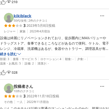
210
kikiblack
50代
/
女性
|
2
件のクチコミ
3
2023年5月8日
投稿
レジャー
家族
2023年4月
宿泊
設備は綺麗にリノベーションされており、徒歩圏内にMAXバリューや
ドラッグストア、食事できるところなどがあるので便利。ケトル、電子
レンジ、冷蔵庫、洗濯機はあるが、食器やカトラリー、調理器具が有料
レンタル。駐車場も有料。1個／人のマグカップだけ無料で貸してくれ
続きを読む
|
|
|
|
|
る。

部屋
:
3
接客・サービス
:
5
ロケーション
:
4
朝食
:
-
夕食
:
-
|
|
温泉・お風呂
:
5
設備
:
2
清潔さ
:
-
たまたま取れたのがデラックスルームだったので広さは十分だったが、
まともなテーブル椅子が無く、クローゼットやタンスなどの収納スペー
328
スが全く無いので荷物も全て床に広げるしかなかった。長期滞在には割
高、部屋が散らかる、実際のところ自炊には向かない印象。
投稿者さん
10
件のクチコミ
3
2022年11月18日
投稿
その他
一人
2022年11月
宿泊
たぶんこのホテルは以前は普通のマンションだったのかな。部屋はだだ