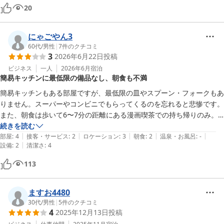
20
にゃごやん3
60代
/
男性
|
7
件のクチコミ
3
2026年6月22日
投稿
ビジネス
一人
2026年6月
宿泊
簡易キッチンに最低限の備品なし、朝食も不満
簡易キッチンもある部屋ですが、最低限の皿やスプーン・フォークもあ
りません。スーパーやコンビニでもらってくるのを忘れると悲惨です。

また、朝食は歩いて6〜7分の距離にある漫画喫茶での持ち帰りのみ。
私が泊まった時は、メニューは「おにぎり」か「親子丼」。おにぎりは
続きを読む
|
|
|
|
|
唐揚げと焼きおにぎり（冷凍のをチンしたもの）が入っていて居酒屋メ
部屋
:
4
接客・サービス
:
2
ロケーション
:
3
朝食
:
2
温泉・お風呂
:
-
|
設備
:
2
清潔さ
:
4
ニューのよう。朝から唐揚げと焼きおにぎりって…。普通にコーヒーと
パンにしてくれないかな。そして朝からホテルから離れた場所に行かな
113
きゃならないこと、お天気悪かったら行きたくなくなることなどをして
ますお4480
30代
/
男性
|
5
件のクチコミ
4
2025年12月13日
投稿