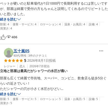
ベットが硬いのと駐車場代が1日1000円で長期利用するには苦しいです
が、部屋は綺麗で受付の方もちゃんと説明してくれるのでリピートした
いと思いました。
続きを読む
|
|
|
|
|
部屋
:
4
接客・サービス
:
4
ロケーション
:
4
温泉・お風呂
:
4
設備
:
4
清潔さ
:
4
406
五十嵐05
40代
/
男性
|
3
件のクチコミ
5
2026年8月1日
投稿
レジャー
恋人
2026年7月
宿泊
立地と部屋は最高だがシャワーの水圧が痛い
部屋も広くて綺麗で市街地、スーパー、コンビニ、飲食店も徒歩5分ぐ
らいの近さでいい！

ただシャワーの穴が小さく水圧がひどい

続きを読む
|
|
|
|
|
部屋
:
5
接客・サービス
:
5
ロケーション
:
5
温泉・お風呂
:
5
設備
:
5
清潔さ
:
5