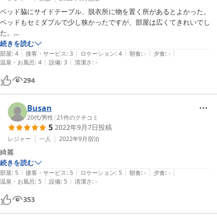
ベッド脇にサイドテーブル、脱衣所に物を置く所があるとよかった。

ベッドもセミダブルで少し狭かったですが、部屋は広くてきれいでし
た。

お湯の出も申し分なく、設備はよかったです。

続きを読む
|
|
|
|
|
買い物にも便利です。
部屋
:
4
接客・サービス
:
3
ロケーション
:
4
朝食
:
-
夕食
:
-
|
|
温泉・お風呂
:
4
設備
:
3
清潔さ
:
-
294
Busan
20代
/
男性
|
21
件のクチコミ
5
2022年9月7日
投稿
レジャー
一人
2022年9月
宿泊
綺麗
続きを読む
|
|
|
|
|
部屋
:
5
接客・サービス
:
5
ロケーション
:
5
朝食
:
-
夕食
:
-
|
|
温泉・お風呂
:
5
設備
:
5
清潔さ
:
-
353