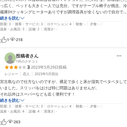
っ広く、ベッドも大きく一人では充分。ですがテーブル椅子が残念。冷
蔵庫IHクッキングヒーターありですが調理器具が全くないので自分で
用意するか、ホテルでレンタルできるようですが、一泊千円と割高な感
続きを読む
|
|
|
|
|
じ。ランドリーもコインランドリーなので有料ですので、いろいろ高く
部屋
:
3
接客・サービス
:
3
ロケーション
:
4
朝食
:
-
夕食
:
-
|
|
温泉・お風呂
:
3
設備
:
2
清潔さ
:
-
ついちゃう印象でした。
1
218
投稿者さん
1
件のクチコミ
3
2023年5月29日
投稿
レジャー
恋人
2023年5月
宿泊
宮古島なので仕方ないのですが、裸足で歩くと床が湿気でベタベタして
いました。スリッパをはけば特に問題はありませんが。

それ以外はスーパーなども近く便利です！
続きを読む
|
|
|
|
|
部屋
:
3
接客・サービス
:
3
ロケーション
:
4
朝食
:
-
夕食
:
-
|
|
温泉・お風呂
:
4
設備
:
4
清潔さ
:
-
263