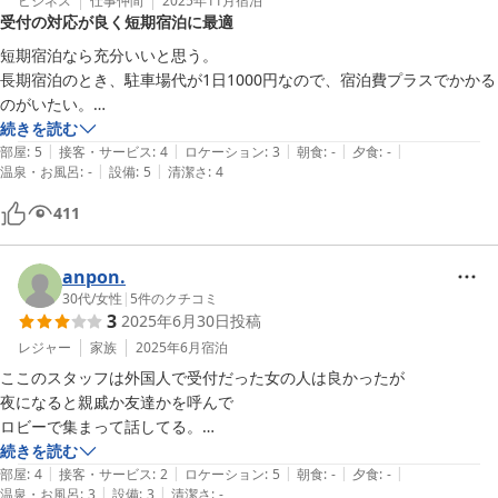
ビジネス
仕事仲間
2025年11月
宿泊
受付の対応が良く短期宿泊に最適
短期宿泊なら充分いいと思う。

長期宿泊のとき、駐車場代が1日1000円なので、宿泊費プラスでかかる
のがいたい。

受付の対応はとてもよかったのでリピートしたいと思う。
続きを読む
|
|
|
|
|
部屋
:
5
接客・サービス
:
4
ロケーション
:
3
朝食
:
-
夕食
:
-
|
|
温泉・お風呂
:
-
設備
:
5
清潔さ
:
4
411
anpon.
30代
/
女性
|
5
件のクチコミ
3
2025年6月30日
投稿
レジャー
家族
2025年6月
宿泊
ここのスタッフは外国人で受付だった女の人は良かったが

夜になると親戚か友達かを呼んで

ロビーで集まって話してる。

家じゃないのに、皆んなでロービーのソファでくつろぐ外国人。

続きを読む
|
|
|
|
|
22時前まで。うるさい！

部屋
:
4
接客・サービス
:
2
ロケーション
:
5
朝食
:
-
夕食
:
-
|
|
温泉・お風呂
:
3
設備
:
3
清潔さ
:
-