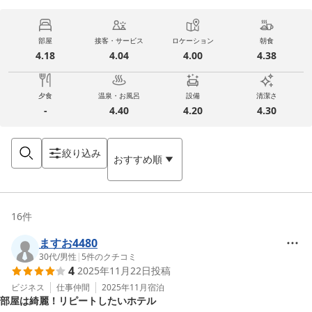
部屋
接客・サービス
ロケーション
朝食
4.18
4.04
4.00
4.38
夕食
温泉・お風呂
設備
清潔さ
-
4.40
4.20
4.30
絞り込み
おすすめ順
16
件
ますお4480
30代
/
男性
|
5
件のクチコミ
4
2025年11月22日
投稿
ビジネス
仕事仲間
2025年11月
宿泊
部屋は綺麗！リピートしたいホテル