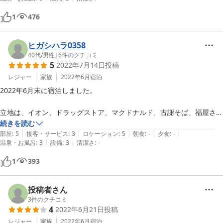
それに駐車場でもその外国人たちが大声で話をしたり、

1
476
隣の敷地へポイ捨てしてる所をベランダから目撃。

私的利用はやめて欲しいし、今まで利用してきた金城の中で初めての経
ヒガシハラ0358
験だった。

40代
/
男性
|
6
件のクチコミ
5
2022年7月14日
投稿
こんな人たちが増えるから、大好きな宮古島も汚れていくのかと思っ
レジャー
家族
2022年6月
宿泊
た。

2022年6月末に宿泊しました。

もう少しオーナーはどうにか、対策をした方がいいと思う。

立地は、イオン、ドラッグストア、マクドナルド、古謝そば、福屋さん
（地元の食堂）、から、徒歩圏内で、非常に便利な立地にあり、連泊す
続きを読む
部屋は広すぎて快適

|
|
|
|
|
るのにも、便利でした。

部屋
:
5
接客・サービス
:
3
ロケーション
:
5
朝食
:
-
夕食
:
-
|
|
近くにマックスバリューもコンビニもあるし良いのに勿体ない。
温泉・お風呂
:
3
設備
:
3
清潔さ
:
-
部屋も広々で、快適に過ごせました。

1
393
投稿者さん
3
件のクチコミ
4
2022年6月21日
投稿
レジャー
家族
2022年6月
宿泊