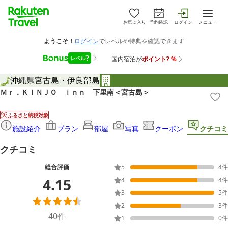
お気に入り
予約確認
ログイン
メニュー
沖縄県
宮古島・伊良部島
Ｍｒ．ＫＩＮＪＯ ｉｎｎ 下里南＜宮古島＞
ふるさと納税対象
施設紹介
プラン
部屋
写真
クーポン
クチコミ
クチコミ
総合評価
5
4
件
4.15
4
4
件
3
5
件
2
3
件
40
件
1
0
件