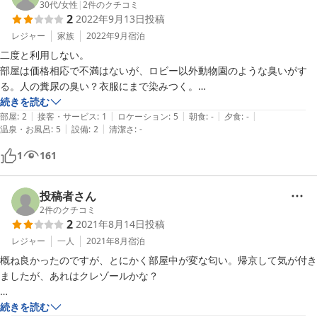
ざいませんでした。

30代
/
女性
|
2
件のクチコミ
2
2022年9月13日
投稿
いただいたご意見を真摯に受け止め、今後の改善に努めてまいりま
す。

レジャー
家族
2022年9月
宿泊
二度と利用しない。

部屋は価格相応で不満はないが、ロビー以外動物園のような臭いがす
2025-10-22
る。人の糞尿の臭い？衣服にまで染みつく。

深夜に火災報知器が作動しても何の説明もない。他の利用者に聞くとこ
続きを読む
|
|
|
|
|
れまでも何度か作動しているとのこと。

部屋
:
2
接客・サービス
:
1
ロケーション
:
5
朝食
:
-
夕食
:
-
|
|
温泉・お風呂
:
5
設備
:
2
清潔さ
:
-
安価なホテルは何度も利用しているが、ここまで酷いのは初めてだっ
た。
1
161
投稿者さん
2
件のクチコミ
2
2021年8月14日
投稿
レジャー
一人
2021年8月
宿泊
概ね良かったのですが、とにかく部屋中が変な匂い。帰京して気が付き
ましたが、あれはクレゾールかな？

荷物全てに匂いが移りました。
続きを読む