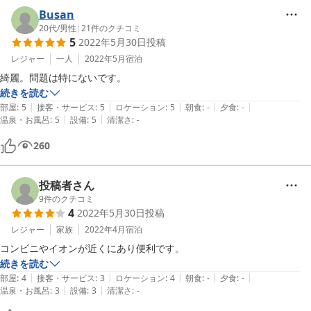
Busan
20代
/
男性
|
21
件のクチコミ
5
2022年5月30日
投稿
レジャー
一人
2022年5月
宿泊
綺麗。問題は特にないです。
続きを読む
|
|
|
|
|
部屋
:
5
接客・サービス
:
5
ロケーション
:
5
朝食
:
-
夕食
:
-
|
|
温泉・お風呂
:
5
設備
:
5
清潔さ
:
-
260
投稿者さん
9
件のクチコミ
4
2022年5月30日
投稿
レジャー
家族
2022年4月
宿泊
コンビニやイオンが近くにあり便利です。
続きを読む
|
|
|
|
|
部屋
:
4
接客・サービス
:
3
ロケーション
:
4
朝食
:
-
夕食
:
-
|
|
温泉・お風呂
:
3
設備
:
3
清潔さ
:
-