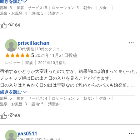
素泊まりでしたが、朝のコーヒー等のサービスは嬉しいです。

続きを読む
|
|
|
|
|
夕飯を食べられるお店は近隣にはありませんので、チェックイン前に済
部屋
:
5
接客・サービス
:
5
ロケーション
:
5
朝食
:
-
夕食
:
-
|
|
温泉・お風呂
:
4
設備
:
5
清潔さ
:
-
ますか、稚内駅まで行く必要があります。
64
priscillachan
60代
/
男性
|
10
件のクチコミ
5
2021年11月21日
投稿
レジャー
家族
2021年10月
宿泊
宿泊するかどうか大変迷ったのですが、結果的には泊まって良かった。

ノシャップ岬は日の出と日の入りを見ることができます。

日の入りはともかく日の出は早朝なので稚内からのバスも始発前。

したがって岬から近い宿に宿泊する必要があります。

続きを読む
|
|
|
|
|
これが宿泊を決定した理由。

部屋
:
5
接客・サービス
:
4
ロケーション
:
5
朝食
:
-
夕食
:
-
|
|
温泉・お風呂
:
3
設備
:
5
清潔さ
:
-
宿は素泊まりのみですが、近くに美味しい海鮮料理を食べさせてくれる
食堂があり、問題ありません。

65
朝、食堂でコーヒーやジュースのサービスがあります。

部屋も清潔でとても気持ちよく過ごすことが出来ました。

風呂はビジネスホテルのような仕様ですので、脚を伸ばして温まること
yas0511
ができないのが残念。

50代
/
男性
|
6
件のクチコミ