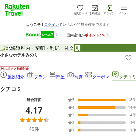
お気に入り
予約確認
ログイン
メニュー
北海道
稚内・留萌・利尻・礼文
小さなホテルみのり
ふるさと納税対象
施設紹介
プラン
部屋
写真
クーポン
クチコミ
クチコミ
総合評価
5
18
件
4.17
4
14
件
3
4
件
2
1
件
45
件
1
1
件