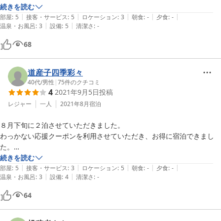
続きを読む
|
|
|
|
|
部屋
:
5
接客・サービス
:
5
ロケーション
:
3
朝食
:
-
夕食
:
-
|
|
温泉・お風呂
:
3
設備
:
5
清潔さ
:
-
68
道産子四季彩々
40代
/
男性
|
75
件のクチコミ
4
2021年9月5日
投稿
レジャー
一人
2021年8月
宿泊
８月下旬に２泊させていただきました。

わっかない応援クーポンを利用させていただき、お得に宿泊できまし
た。

続きを読む
|
|
|
|
|
【立地５】ノシャップ岬まで徒歩３分です。お部屋からは海が見えま
部屋
:
5
接客・サービス
:
3
ロケーション
:
5
朝食
:
-
夕食
:
-
|
|
温泉・お風呂
:
3
設備
:
4
清潔さ
:
-
す。素晴らしいロケーションです。

【部屋５】ヘルスウッド生体エネルギー木材を使用し、いるだけで血行
64
が良くなる！とありますが、本当でした。ベッドで寝ていると、まるで
温泉に入った後のようにポカポカします。肩こりが楽になり、これには