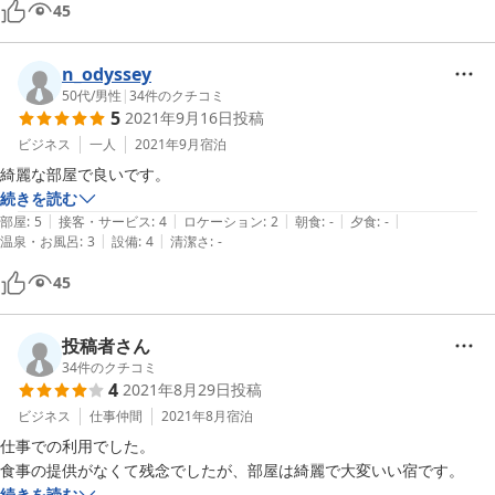
45
n_odyssey
50代
/
男性
|
34
件のクチコミ
5
2021年9月16日
投稿
ビジネス
一人
2021年9月
宿泊
綺麗な部屋で良いです。
続きを読む
|
|
|
|
|
部屋
:
5
接客・サービス
:
4
ロケーション
:
2
朝食
:
-
夕食
:
-
|
|
温泉・お風呂
:
3
設備
:
4
清潔さ
:
-
45
投稿者さん
34
件のクチコミ
4
2021年8月29日
投稿
ビジネス
仕事仲間
2021年8月
宿泊
仕事での利用でした。

食事の提供がなくて残念でしたが、部屋は綺麗で大変いい宿です。
続きを読む