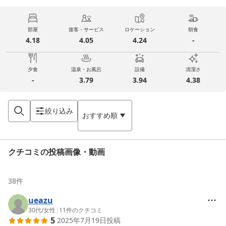
部屋
接客・サービス
ロケーション
朝食
4.18
4.05
4.24
-
夕食
温泉・お風呂
設備
清潔さ
-
3.79
3.94
4.38
絞り込み
おすすめ順
クチコミの投稿画像・動画
38
件
ueazu
30代
/
女性
|
11
件のクチコミ
5
2025年7月19日
投稿