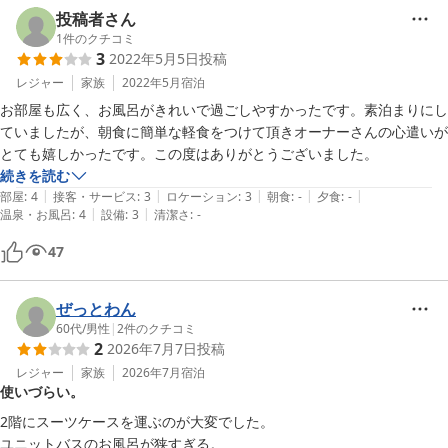
投稿者さん
1
件のクチコミ
3
2022年5月5日
投稿
レジャー
家族
2022年5月
宿泊
お部屋も広く、お風呂がきれいで過ごしやすかったです。素泊まりにし
ていましたが、朝食に簡単な軽食をつけて頂きオーナーさんの心遣いが
とても嬉しかったです。この度はありがとうございました。
続きを読む
|
|
|
|
|
部屋
:
4
接客・サービス
:
3
ロケーション
:
3
朝食
:
-
夕食
:
-
|
|
温泉・お風呂
:
4
設備
:
3
清潔さ
:
-
47
ぜっとわん
60代
/
男性
|
2
件のクチコミ
2
2026年7月7日
投稿
レジャー
家族
2026年7月
宿泊
使いづらい。
2階にスーツケースを運ぶのが大変でした。

ユニットバスのお風呂が狭すぎる。
