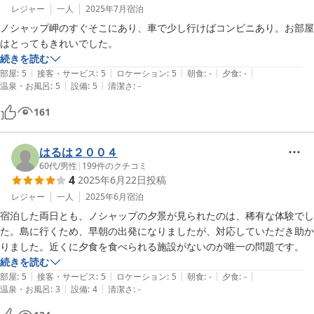
レジャー
一人
2025年7月
宿泊
ノシャップ岬のすぐそこにあり、車で少し行けばコンビニあり。お部屋
はとってもきれいでした。
続きを読む
|
|
|
|
|
部屋
:
5
接客・サービス
:
5
ロケーション
:
5
朝食
:
-
夕食
:
-
|
|
温泉・お風呂
:
5
設備
:
5
清潔さ
:
-
161
はるは２００４
60代
/
男性
|
199
件のクチコミ
4
2025年6月22日
投稿
レジャー
一人
2025年6月
宿泊
宿泊した両日とも、ノシャップの夕景が見られたのは、稀有な体験でし
た。島に行くため、早朝の出発になりましたが、対応していただき助か
りました。近くに夕食を食べられる施設がないのが唯一の問題です。
続きを読む
|
|
|
|
|
部屋
:
5
接客・サービス
:
5
ロケーション
:
5
朝食
:
-
夕食
:
-
|
|
温泉・お風呂
:
3
設備
:
4
清潔さ
:
-