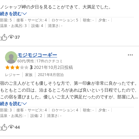
ノシャップ岬の夕日を見ることができて、大満足でした。
続きを読む
|
|
|
|
|
部屋
:
5
接客・サービス
:
4
ロケーション
:
5
朝食
:
-
夕食
:
-
|
|
温泉・お風呂
:
3
設備
:
4
清潔さ
:
-
37
モジモジコーギー
60代
/
男性
|
17
件のクチコミ
3
2021年10月2日
投稿
レジャー
家族
2021年8月
宿泊
宿のご主人がとても優しそうな方で、第一印象が非常に良かったです。
もともとこの日は、泊まるところがあれば良いという日程でしたので、
この宿を選びました。優しいご主人で満足だったのですが、部屋に入る
とカビ臭かったのが残念でした。

続きを読む
|
|
|
|
|
また、夏の終わりの時期で暑いのですが、冷房がないのも厳しいかな。
部屋
:
3
接客・サービス
:
4
ロケーション
:
4
朝食
:
-
夕食
:
-
|
|
温泉・お風呂
:
-
設備
:
2
清潔さ
:
-
最近、北海道でも暑いですからね。

ご主人の好意で窓から利尻富士が見える部屋にして頂けたのも、ありが
44
たかったですね。

嫌な臭いが無ければ、満足でした。ありがとうございました。