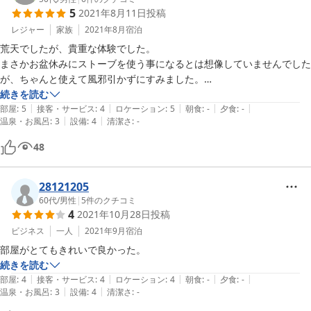
5
2021年8月11日
投稿
朝、ホテルのすぐ近くで野生の鹿を見ることが出来、それも良い体験で
した。

レジャー
家族
2021年8月
宿泊
荒天でしたが、貴重な体験でした。

まさかお盆休みにストーブを使う事になるとは想像していませんでした
が、ちゃんと使えて風邪引かずにすみました。

とにかく立地が良くてまさに最北の宿という感じでした。

続きを読む
|
|
|
|
|
オーナーの応対も親切で、部屋の広さ雰囲気も申し分ありません。

部屋
:
5
接客・サービス
:
4
ロケーション
:
5
朝食
:
-
夕食
:
-
|
|
温泉・お風呂
:
3
設備
:
4
清潔さ
:
-
楽しく滞在させて頂きました。

是非また行きたいです。
48
28121205
60代
/
男性
|
5
件のクチコミ
4
2021年10月28日
投稿
ビジネス
一人
2021年9月
宿泊
部屋がとてもきれいで良かった。
続きを読む
|
|
|
|
|
部屋
:
4
接客・サービス
:
4
ロケーション
:
4
朝食
:
-
夕食
:
-
|
|
温泉・お風呂
:
3
設備
:
4
清潔さ
:
-