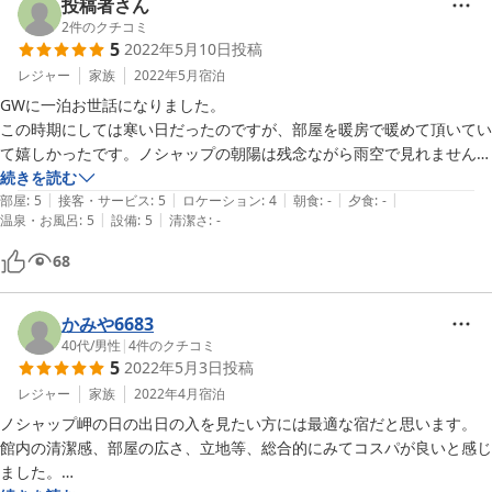
驚きました。

投稿者さん
お部屋のお風呂は、お湯がしっかり出ます。

2
件のクチコミ
5
2022年5月10日
投稿
【サービス】素泊まりのみのホテルですが、朝食時には、コーヒー・牛
乳等のサービスがありました。しかし、１泊７０００円という値段を考
レジャー
家族
2022年5月
宿泊
えると、飲み物だけでなく、パンなど、少しでも軽食があれば良いので
GWに一泊お世話になりました。

はと感じました。

この時期にしては寒い日だったのですが、部屋を暖房で暖めて頂いてい
食事は、近くに海鮮などのお店が数件ありましたので、心配はありませ
て嬉しかったです。ノシャップの朝陽は残念ながら雨空で見れませんで
んでした。

したが、部屋から海が見え、小さなホテルの名前通り、ペンションとも
続きを読む
宿のスタッフの方には、近くの食堂などアドバイスいただき、親切にし
|
|
|
|
|
また違ったプライベート感と時間を味わえました。

部屋
:
5
接客・サービス
:
5
ロケーション
:
4
朝食
:
-
夕食
:
-
|
|
てくださいました。
温泉・お風呂
:
5
設備
:
5
清潔さ
:
-
素泊まりなのにロールパンなどのサービスもありがたかったです。

周辺に夕食とれる店がないのが残念ですが、機会があれば天気のよい日
68
にまたお世話になりたいなと感じました。
かみや6683
40代
/
男性
|
4
件のクチコミ
5
2022年5月3日
投稿
レジャー
家族
2022年4月
宿泊
ノシャップ岬の日の出日の入を見たい方には最適な宿だと思います。

館内の清潔感、部屋の広さ、立地等、総合的にみてコスパが良いと感じ
ました。
