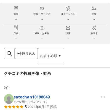
部屋
接客・サービス
ロケーション
朝食
-
-
-
-
夕食
温泉・お風呂
設備
清潔さ
-
-
-
-
絞り込み
おすすめ順
クチコミの投稿画像・動画
2
件
satochan10198049
40代
/
男性
|
3
件のクチコミ
5
2021年6月4日
投稿