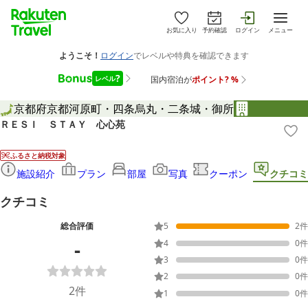
お気に入り
予約確認
ログイン
メニュー
京都府
京都
河原町・四条烏丸・二条城・御所
ＲＥＳＩ ＳＴＡＹ 心心苑
ふるさと納税対象
施設紹介
プラン
部屋
写真
クーポン
クチコミ
クチコミ
総合評価
5
2
件
-
4
0
件
3
0
件
2
0
件
2
件
1
0
件