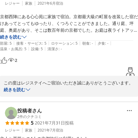
レジャー
家族
2021年6月
宿泊
京都西陣にある心心苑に家族で宿泊。京都最大級の町屋を改装した宿だ
けあってとってもゆったり、くつろぐことができました。通り庭、坪
庭、奥庭があり、そこは数百年前の京都でした。お庭は夜ライトアップ
されました。本当にきれいで疲れが癒されました。

続きを読む
|
|
|
|
|
お部屋の寝具やアメニティはどれも一流品で、お風呂はヒノキ風呂でし
部屋
:
5
接客・サービス
:
5
ロケーション
:
5
朝食
:
-
夕食
:
-
|
|
温泉・お風呂
:
5
設備
:
5
清潔さ
:
-
た。

2
京都は何度も行っていますが、40を越え、のんびりした京都を味わい
たくて、今回心心苑に泊まりましたが、大正解でした。宿を管理されて
いるレジステイの方に近くの美味しい老舗料亭の情報を聞き、足を運び
この度はレジステイへご宿泊いただき誠にありがとうございます。

ました。ただ泊まるだけでなく、お食事する場所も案内いただくことが
京都でのご滞在をごゆっくりとお過ごしいただけましたようで大変
続きを読む
でき、本当に良い京都旅でした。機会があればまた利用したいと思いま
嬉しい限りでございます。

す。のんびり京都を楽しむにはこれ以上の宿は無いと思います。
こちらは京都の古き良き町屋を一棟貸し切りでご体験いただける施
設となっております。

投稿者さん
広々とした趣のある和室から、季節を感じられるお庭を眺めなが
2
件のクチコミ
5
2021年7月31日
投稿
ら、ご家族やグループでのご滞在をお楽しみいただけます。

また京都にお越しの際にはご利用いただけましたら幸いです。スタ
レジャー
家族
2021年7月
宿泊