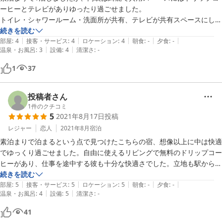
ーヒーとテレビがありゆったり過ごせました。

トイレ・シャワールーム・洗面所が共有、テレビが共有スペースにしか
続きを読む
|
|
|
|
|
部屋
:
4
接客・サービス
:
4
ロケーション
:
4
朝食
:
-
夕食
:
-
|
|
温泉・お風呂
:
3
設備
:
4
清潔さ
:
-
1
37
投稿者さん
1
件のクチコミ
5
2021年8月17日
投稿
レジャー
恋人
2021年8月
宿泊
素泊まりで泊まるという点で見つけたこちらの宿、想像以上に中は快適
でゆっくり過ごせました。自由に使えるリビングで無料のドリップコー
ヒーがあり、仕事を途中する彼も十分な快適さでした。立地も駅から近
く、翌朝評判の良いパン屋さんへ行くこともでき、晴れてたら海辺での
続きを読む
|
|
|
|
|
散歩も良いなと思いました。また是非利用させて頂きたいです！
部屋
:
5
接客・サービス
:
5
ロケーション
:
5
朝食
:
-
夕食
:
-
|
|
温泉・お風呂
:
4
設備
:
5
清潔さ
:
-
41