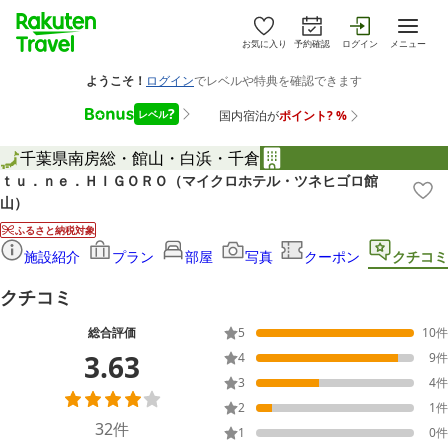
お気に入り
予約確認
ログイン
メニュー
千葉県
南房総・館山・白浜・千倉
ｔｕ．ｎｅ．ＨＩＧＯＲＯ（マイクロホテル・ツネヒゴロ館
山）
ふるさと納税対象
施設紹介
プラン
部屋
写真
クーポン
クチコミ
クチコミ
総合評価
5
10
件
3.63
4
9
件
3
4
件
2
1
件
32
件
1
0
件