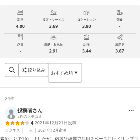
部屋
接客・サービス
ロケーション
朝食
4.00
3.69
3.80
-
夕食
温泉・お風呂
設備
清潔さ
-
2.91
3.44
3.87
絞り込み
おすすめ順
24
件
投稿者さん
2
件のクチコミ
4
2021年12月21日
投稿
ビジネス
一人
2021年12月
宿泊
素泊まりで1泊しましたが、内装は綺麗で共用スペースにはドリップコ