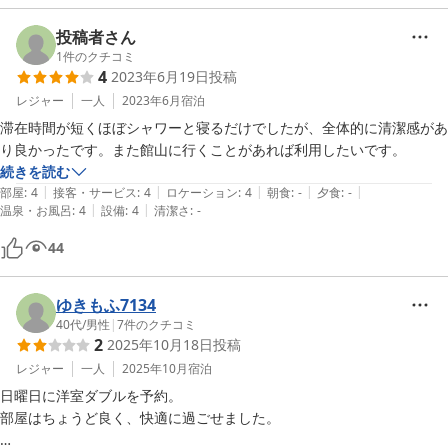
投稿者さん
1
件のクチコミ
4
2023年6月19日
投稿
レジャー
一人
2023年6月
宿泊
滞在時間が短くほぼシャワーと寝るだけでしたが、全体的に清潔感があ
り良かったです。また館山に行くことがあれば利用したいです。
続きを読む
|
|
|
|
|
部屋
:
4
接客・サービス
:
4
ロケーション
:
4
朝食
:
-
夕食
:
-
|
|
温泉・お風呂
:
4
設備
:
4
清潔さ
:
-
44
ゆきもふ7134
40代
/
男性
|
7
件のクチコミ
2
2025年10月18日
投稿
レジャー
一人
2025年10月
宿泊
日曜日に洋室ダブルを予約。

部屋はちょうど良く、快適に過ごせました。
