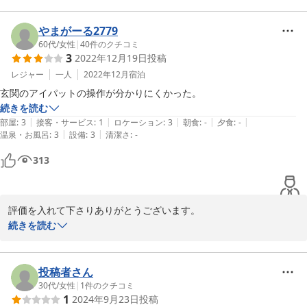
スタッフ一同、心よりお待ちしております。
やまがーる2779
2024-05-08
60代
/
女性
|
40
件のクチコミ
3
2022年12月19日
投稿
レジャー
一人
2022年12月
宿泊
玄関のアイパットの操作が分かりにくかった。
続きを読む
|
|
|
|
|
部屋
:
3
接客・サービス
:
1
ロケーション
:
3
朝食
:
-
夕食
:
-
|
|
温泉・お風呂
:
3
設備
:
3
清潔さ
:
-
313
評価を入れて下さりありがとうございます。

この度は至らない点があり、大変申し訳ございませんでした。

続きを読む
今後はいただいたご意見を参考に改善に努めて参ります。

私共も日々精進して参ります。
投稿者さん
2024-05-08
30代
/
女性
|
1
件のクチコミ
1
2024年9月23日
投稿