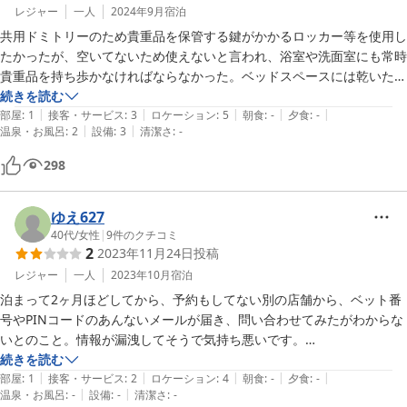
レジャー
一人
2024年9月
宿泊
共用ドミトリーのため貴重品を保管する鍵がかかるロッカー等を使用し
たかったが、空いてないため使えないと言われ、浴室や洗面室にも常時
貴重品を持ち歩かなければならなかった。ベッドスペースには乾いたコ
ンタクトレンズがあり、清掃不足を感じた。シャワールームもところど
続きを読む
|
|
|
|
|
ころに黒カビがあり清潔感は感じなかった。

部屋
:
1
接客・サービス
:
3
ロケーション
:
5
朝食
:
-
夕食
:
-
|
|
温泉・お風呂
:
2
設備
:
3
清潔さ
:
-
298
ゆえ627
40代
/
女性
|
9
件のクチコミ
2
2023年11月24日
投稿
レジャー
一人
2023年10月
宿泊
泊まって2ヶ月ほどしてから、予約もしてない別の店舗から、ベット番
号やPINコードのあんないメールが届き、問い合わせてみたがわからな
いとのこと。情報が漏洩してそうで気持ち悪いです。

ドミトリーなのに普通の安いビジネスホテルぐらいの値段でした。布団
続きを読む
|
|
|
|
|
に虫が出ました。寝る前から短い髪の毛も多数落ちていました。受付
部屋
:
1
接客・サービス
:
2
ロケーション
:
4
朝食
:
-
夕食
:
-
|
|
温泉・お風呂
:
-
設備
:
-
清潔さ
:
-
（基本人は対応しないけど困った時に尋ねる人）はあまり感じ良くあり