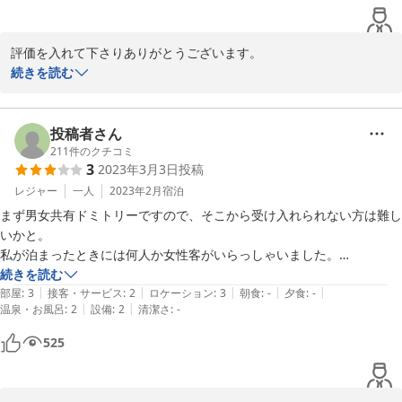
何口の何番出口とか記載していてほしかったです。

私の通ったルート（グーグルのナビ使用）では途中にコンビニもなく、
評価を入れて下さりありがとうございます。

買い物し損ねたのでお気を付けください

この度は至らない点があり、大変申し訳ございませんでした。

続きを読む
足を痛めていたのでエレベーターもなく狭い階段で３階まであがるのも
今後はいただいたご意見を参考に改善に努めて参ります。

私共も日々精進して参ります。
投稿者さん
2024-05-08
211
件のクチコミ
3
2023年3月3日
投稿
レジャー
一人
2023年2月
宿泊
まず男女共有ドミトリーですので、そこから受け入れられない方は難し
いかと。

私が泊まったときには何人か女性客がいらっしゃいました。

基本的に皆さま、マナーのいい方でうるさいとかくさいとかそんなこと
続きを読む
|
|
|
|
|
もなく。

部屋
:
3
接客・サービス
:
2
ロケーション
:
3
朝食
:
-
夕食
:
-
|
|
温泉・お風呂
:
2
設備
:
2
清潔さ
:
-
ただ、夜半過ぎになるとイビキは聞こえてきます。

チェックインが楽なようで面倒くさいです。

525
中にもスタッフがいませんし、お安いのは魅力ですが、私はもういいか
な、という意見です。