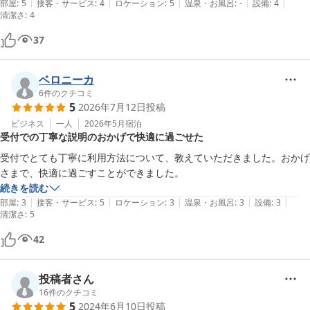
|
|
|
|
|
部屋
:
5
接客・サービス
:
4
ロケーション
:
5
温泉・お風呂
:
-
設備
:
4
ェックイン前に荷物預かりを頼んだ際にも丁寧に対応していただきまし
清潔さ
:
4
た。ただ、荷物をどこに置いたのかも分かるようにしていただけると嬉
しいです。

37
・コスパ

この価格でこのクオリティなら満足です。
ベロニーカ
6
件のクチコミ
5
2026年7月12日
投稿
ビジネス
一人
2026年5月
宿泊
受付での丁寧な説明のおかげで快適に過ごせた
受付でとても丁寧に利用方法について、教えていただきました。おかげ
さまで、快適に過ごすことができました。
続きを読む
|
|
|
|
|
部屋
:
3
接客・サービス
:
5
ロケーション
:
3
温泉・お風呂
:
3
設備
:
3
清潔さ
:
5
42
投稿者さん
16
件のクチコミ
5
2024年6月10日
投稿