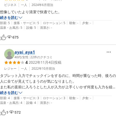
ビジネス
一人
2024年6月
宿泊
想像していたより清潔で快適でした。
続きを読む
|
|
|
|
|
部屋
:
5
接客・サービス
:
5
ロケーション
:
5
朝食
:
-
夕食
:
-
|
|
温泉・お風呂
:
5
設備
:
5
清潔さ
:
-
675
ayai_aya1
40代
/
女性
|
22
件のクチコミ
4
2022年11月4日
投稿
レジャー
一人
2022年10月
宿泊
タブレット入力でチェックインをするのに、時間が重なった時、後ろの
人に全てが見えてしまうのが気になりました。

また私の直前に入ろうとした人が入力が上手くいかず何度も入力を繰り
返し時間がかかり待たされ、やり方を聞かれる（私も初めてでした）を
続きを読む
|
|
|
|
|
しなければならず、その辺は不満というか不安でした。

部屋
:
4
接客・サービス
:
3
ロケーション
:
3
朝食
:
-
夕食
:
-
|
|
温泉・お風呂
:
4
設備
:
4
清潔さ
:
-
設備は全体にきれいで静かでよかったです。

1
572
駅から２分はムリでした。
