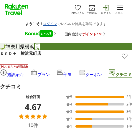
お気に入り
予約確認
ログイン
メニュー
神奈川県
横浜
ｂｎｂ＋ 横浜元町店
ふるさと納税対象
施設紹介
プラン
部屋
クーポン
クチコミ
クチコミ
総合評価
5
3
件
4.67
4
2
件
3
3
件
2
1
件
10
件
1
1
件