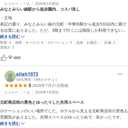
レジャー
一人
2026年2月
宿泊
みなとみらい線駅から徒歩圏内、コスパ良し
・立地

表記の通り、みなとみらい線の元町・中華街駅から徒歩5分以内に着け
る位置にありました。ただ、3階まで行くには階段しか利用できないた
め、そこだけ注意が必要かと思います。コンビニやまいばすけっと等近
続きを読む
|
|
|
|
|
くにあります。

部屋
:
4
接客・サービス
:
4
ロケーション
:
5
温泉・お風呂
:
-
設備
:
3
清潔さ
:
3
・部屋

カプセルホテルのようなお部屋で、特に清潔感等に不満はありませんで
460
した。コンセントとハンガーが1個あります。

・設備・アメニティ

allah1973
共用部分として洗面所、トイレ、シャワールーム、リビングルームがあ
50代
/
男性
|
19
件のクチコミ
ります。シャワールームについては利用していない（近隣の銭湯を利
5
2026年7月21日
投稿
用）ので分かりませんが、汚れ等に神経質でない方であれば許容範囲内
レジャー
一人
2026年7月
宿泊
かと思います。冷蔵庫、ドライヤー、給水器も共用ですが利用できま
す。タオルは有料でした。個人的には紙コップの補充がされておらず、
元町商店街の景色とゆったりした共用スペース
コーヒーを飲めなかったのが残念でした。

ロケーションのいい場所でした。ホテルから見える元町商店街の景色も
・スタッフ対応

雰囲気がありました。共用スペースがゆったりめで、良かったです。
予約の手続きが上手くいっていなかったようで、施設に連絡したとこ
続きを読む
ろ、素早く丁寧に対応をしていただきましたので、満足です。また、チ