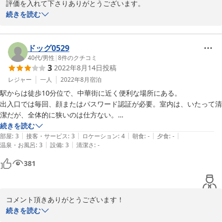
評価を入れて下さりありがとうございます。

この度は至らない点があり、大変申し訳ございませんでした。

続きを読む
今後はいただいたご意見を参考に改善に努めて参ります。

私共も日々精進して参ります。
ドッグ0529
2024-05-08
40代
/
男性
|
8
件のクチコミ
3
2022年8月14日
投稿
レジャー
一人
2022年8月
宿泊
駅からは徒歩10分位で、中華街に近く便利な場所にある。

出入口では毎回、顔またはパスワード認証が必要。室内は、いたって清
潔だが、全体的に狭いのは仕方ない。

アメニティは全て有料のため、用意した方がいい。寝床の感じは、カプ
続きを読む
|
|
|
|
|
セルホテルと同等。フリーWIFIはあるが、家庭用のルータを利用して
部屋
:
3
接客・サービス
:
3
ロケーション
:
4
朝食
:
-
夕食
:
-
|
|
温泉・お風呂
:
3
設備
:
3
清潔さ
:
-
いるのか遅く、動画の視聴には向かない。

381
コメント頂きありがとうございます！

今後も贔屓にして頂ければと存じます。

続きを読む
また、お近くでお泊りの際は、ご利用頂ければ幸いでございます。
