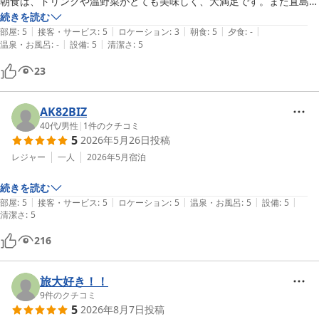
朝食は、ドリンクや温野菜がとても美味しく、大満足です。また直島を
訪れる際は利用したいと思います。
続きを読む
|
|
|
|
|
部屋
:
5
接客・サービス
:
5
ロケーション
:
3
朝食
:
5
夕食
:
-
|
|
温泉・お風呂
:
-
設備
:
5
清潔さ
:
5
23
AK82BIZ
40代
/
男性
|
1
件のクチコミ
5
2026年5月26日
投稿
レジャー
一人
2026年5月
宿泊
続きを読む
|
|
|
|
|
部屋
:
5
接客・サービス
:
5
ロケーション
:
5
温泉・お風呂
:
5
設備
:
5
清潔さ
:
5
216
旅大好き！！
9
件のクチコミ
5
2026年8月7日
投稿