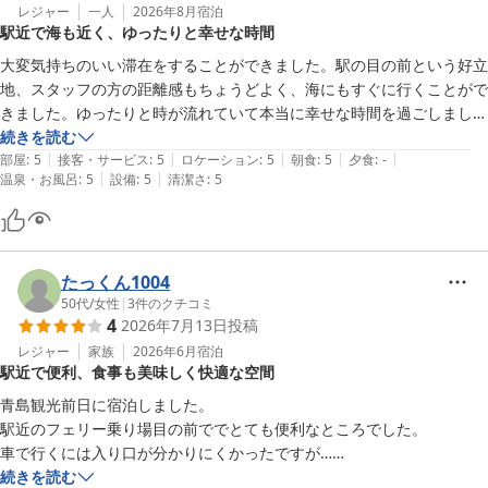
レジャー
一人
2026年8月
宿泊
駅近で海も近く、ゆったりと幸せな時間
大変気持ちのいい滞在をすることができました。駅の目の前という好立
地、スタッフの方の距離感もちょうどよく、海にもすぐに行くことがで
きました。ゆったりと時が流れていて本当に幸せな時間を過ごしまし
た。ありがとうございます。また遊びにきます。
続きを読む
|
|
|
|
|
部屋
:
5
接客・サービス
:
5
ロケーション
:
5
朝食
:
5
夕食
:
-
|
|
温泉・お風呂
:
5
設備
:
5
清潔さ
:
5
たっくん1004
50代
/
女性
|
3
件のクチコミ
4
2026年7月13日
投稿
レジャー
家族
2026年6月
宿泊
駅近で便利、食事も美味しく快適な空間
青島観光前日に宿泊しました。

駅近のフェリー乗り場目の前ででとても便利なところでした。

車で行くには入り口が分かりにくかったですが…

館内はとてもきれいです。

続きを読む