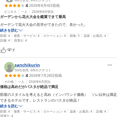
60代
/
女性
|
9
件のクチコミ
4
2026年8月4日
投稿
ビジネス
一人
2026年8月
宿泊
ガーデンから花火大会を鑑賞できて最高
ガーデンで花火大会の見学ができたので、良かった。
続きを読む
|
|
|
|
|
部屋
:
4
接客・サービス
:
4
ロケーション
:
4
朝食
:
5
温泉・お風呂
:
4
|
設備
:
4
清潔さ
:
4
7
sanchikurin
50代
/
女性
|
6
件のクチコミ
4
2026年7月28日
投稿
その他
一人
2026年6月
宿泊
価格は高めだがパスタが絶品で満足
部屋のスタイルを考えると高め（インバウンド価格）　ソレ以外は満足
できるホテルです。レストランのパスタが絶品！
続きを読む
|
|
|
|
|
部屋
:
4
接客・サービス
:
4
ロケーション
:
4
温泉・お風呂
:
4
設備
:
4
清潔さ
:
4