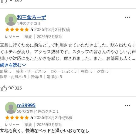
和三盆ろーず
1
件のクチコミ
5
2026年3月2日
投稿
レジャー
家族
2026年2月
宿泊
直島に行くために前泊として利用させていただきました。駅を出たらす
ぐホテルがあり、アクセス抜群です。スタッフの皆さんのやさしいお声
掛けや対応にあたたかさを感じ、癒されました。また、お部屋も広くて
清潔感があり、おしゃれでとても心地が良かったです。welcomeスイ
続きを読む
|
|
|
|
|
ーツもおいしくいただきました。夕朝食も地元の食材を沢山味わえる美
部屋
:
5
接客・サービス
:
5
ロケーション
:
5
朝食
:
5
夕食
:
5
|
|
温泉・お風呂
:
5
設備
:
5
清潔さ
:
5
味しいお料理でした。海の見えるレストランで、ロケーションも最高で
す。お祝いしてくださったり、あたたかいお心遣いをいただき、本当に
325
うれしかったです。ありがとうございました！大切な思い出となりまし
た。また訪れたい、友人や家族に是非お勧めしたい、そんな素敵なホテ
ルです。お世話になりました(^^)
m39995
50代
/
女性
|
4
件のクチコミ
5
2026年3月22日
投稿
レジャー
家族
2026年3月
宿泊
立地も良く、快適なベッドと温かいおもてなし