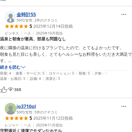
金時計55
50代
/
女性
|
2
件のクチコミ
5
2025年12月14日
投稿
ビジネス
一人
2025年10月
宿泊
温泉と朝食が最高、部屋も問題なし
夜に隣接の温泉に行けるプランでしたので、とてもよかったです。

朝食も見た目にも美しく、とてもヘルシーなお料理をいただき大満足で
す。

お部屋はセパレートですが、鍵のかからないタイプのお部屋でしたが、
続きを読む
|
|
|
|
|
プライバシーは守られて、騒音もなく、問題ありませんでした。
部屋
:
4
接客・サービス
:
5
ロケーション
:
5
朝食
:
5
夕食
:
-
|
|
温泉・お風呂
:
5
設備
:
4
清潔さ
:
5
368
io3710ol
50代
/
女性
|
5
件のクチコミ
5
2025年11月12日
投稿
レジャー
一人
2025年11月
宿泊
宇野港近く清潔でモダンなホテル