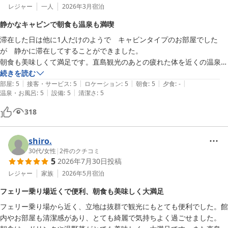
レジャー
一人
2026年3月
宿泊
静かなキャビンで朝食も温泉も満喫
滞在した日は他に1人だけのようで　キャビンタイプのお部屋でした
が　静かに滞在してすることができました。

朝食も美味しくて満足です。直島観光のあとの疲れた体を近くの温泉で
癒すことができマッサージまでして癒されてきました。
続きを読む
|
|
|
|
|
部屋
:
5
接客・サービス
:
5
ロケーション
:
5
朝食
:
5
夕食
:
-
|
|
温泉・お風呂
:
5
設備
:
5
清潔さ
:
5
318
shiro.
30代
/
女性
|
2
件のクチコミ
5
2026年7月30日
投稿
レジャー
家族
2026年5月
宿泊
フェリー乗り場近くで便利、朝食も美味しく大満足
フェリー乗り場から近く、立地は抜群で観光にもとても便利でした。館
内やお部屋も清潔感があり、とても綺麗で気持ちよく過ごせました。
