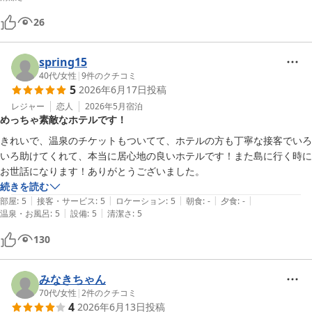
26
spring15
40代
/
女性
|
9
件のクチコミ
5
2026年6月17日
投稿
レジャー
恋人
2026年5月
宿泊
めっちゃ素敵なホテルです！
きれいで、温泉のチケットもついてて、ホテルの方も丁寧な接客でいろ
いろ助けてくれて、本当に居心地の良いホテルです！また島に行く時に
続きを読む
|
|
|
|
|
部屋
:
5
接客・サービス
:
5
ロケーション
:
5
朝食
:
-
夕食
:
-
|
|
温泉・お風呂
:
5
設備
:
5
清潔さ
:
5
130
みなきちゃん
70代
/
女性
|
2
件のクチコミ
4
2026年6月13日
投稿