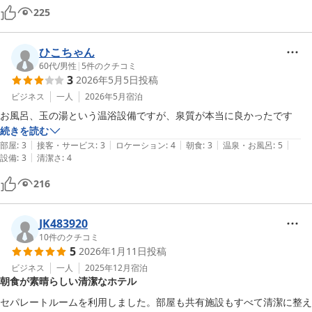
朝食は色々な種類のスムージーがあって配色が良く楽しみにしていて、
225
とても良い朝食でしたが、

エッグベネディクトに乗っている鯛ベーコンと記載されていた物が乗っ
ていなくて、お伝えしたら

ひこちゃん
別皿で持ってきてもらえましたが、そこが少し残念でした。

60代
/
男性
|
5
件のクチコミ
3
2026年5月5日
投稿
直島で宿泊にすれば良かったかな？と思ってしまいました。

バーで無料で飲めるものもお水、炭酸水、お茶、紅茶、うまい棒という
ビジネス
一人
2026年5月
宿泊
のももう少し工夫があったら嬉しいのになと…

お風呂、玉の湯という温浴設備ですが、泉質が本当に良かったです
けれどホテルは駅の目の前でお部屋も清潔で

続きを読む
快適には過ごせました。
|
|
|
|
|
部屋
:
3
接客・サービス
:
3
ロケーション
:
4
朝食
:
3
温泉・お風呂
:
5
|
設備
:
3
清潔さ
:
4
216
JK483920
10
件のクチコミ
5
2026年1月11日
投稿
ビジネス
一人
2025年12月
宿泊
朝食が素晴らしい清潔なホテル
セパレートルームを利用しました。部屋も共有施設もすべて清潔に整え