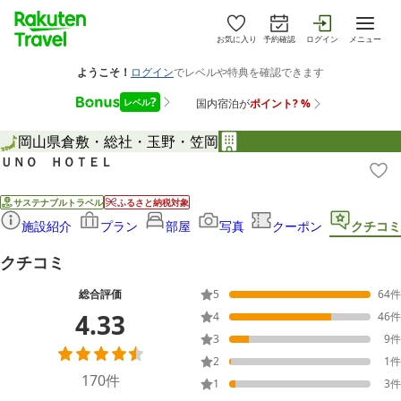
お気に入り
予約確認
ログイン
メニュー
岡山県
倉敷・総社・玉野・笠岡
ＵＮＯ ＨＯＴＥＬ
サステナブルトラベル
ふるさと納税対象
施設紹介
プラン
部屋
写真
クーポン
クチコミ
クチコミ
総合評価
5
64
件
4.33
4
46
件
3
9
件
2
1
件
170
件
1
3
件