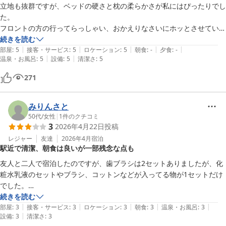
立地も抜群ですが、ベッドの硬さと枕の柔らかさが私にはぴったりでし
た。

フロントの方の行ってらっしゃい、おかえりなさいにホッとさせていた
だきました。

続きを読む
|
|
|
|
|
直島などの観光前後にぴったり
部屋
:
5
接客・サービス
:
5
ロケーション
:
5
朝食
:
-
夕食
:
-
|
|
温泉・お風呂
:
5
設備
:
5
清潔さ
:
5
271
みりんさと
50代
/
女性
|
1
件のクチコミ
3
2026年4月22日
投稿
レジャー
友達
2026年4月
宿泊
駅近で清潔、朝食は良いが一部残念な点も
友人と二人で宿泊したのですが、歯ブラシは2セットありましたが、化
粧水乳液のセットやブラシ、コットンなどが入ってる物が1セットだけ
でした。

ホテルの方針なのか置き忘れかわかりませんが、まずまずな料金設定な
続きを読む
|
|
|
|
|
のにどっちにしてよもホテルとしてはどうなのかな?と思いました。

部屋
:
3
接客・サービス
:
3
ロケーション
:
3
朝食
:
3
温泉・お風呂
:
3
|
設備
:
3
清潔さ
:
3