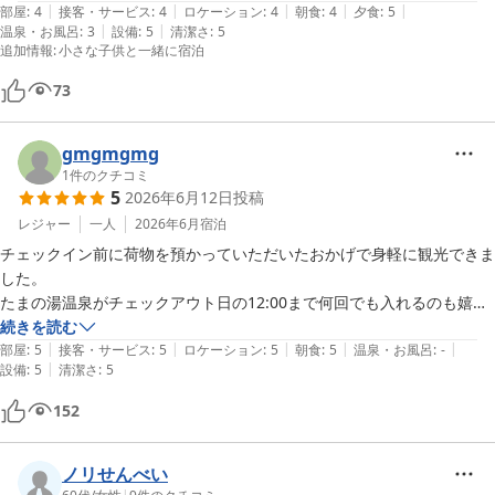
|
|
|
|
|
廊下もエアコンがしっかり効き（私にはやや涼し過ぎでしだが…）無料
部屋
:
4
接客・サービス
:
4
ロケーション
:
4
朝食
:
4
夕食
:
5
|
|
温泉・お風呂
:
3
設備
:
5
清潔さ
:
5
のアイスやドリンクのフリースペースがあります。

追加情報
:
小さな子供と一緒に宿泊
室内にはシャワー室で、徒歩3分ほどのところに温泉施設がありそこを
無料で使えます。大きくてとてもきれいで素敵な温泉施設なんですが、
73
夏は徒歩で行くのが暑いかなーと思いました。

夕食はほぼ貸切状態の様な感じで、一歳未満の孫も連れてましたが周り
gmgmgmg
が気にならず、お料理もボリュームもよく素材の味を楽しめる優しい味
1
件のクチコミ
つけで楽しめました。
5
2026年6月12日
投稿
レジャー
一人
2026年6月
宿泊
チェックイン前に荷物を預かっていただいたおかげで身軽に観光できま
した。

たまの湯温泉がチェックアウト日の12:00まで何回でも入れるのも嬉し
かったです。

続きを読む
|
|
|
|
|
化粧水等のアメニティは無かったと思いますがたまの湯にあるので、朝
部屋
:
5
接客・サービス
:
5
ロケーション
:
5
朝食
:
5
温泉・お風呂
:
-
|
設備
:
5
清潔さ
:
5
風呂行くか朝の分だけ持って行くだけでいいなと思いました。
152
ノリせんべい