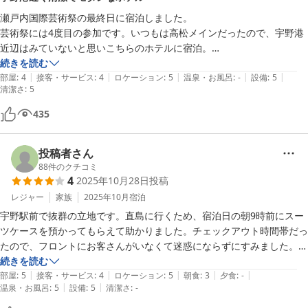
瀬戸内国際芸術祭の最終日に宿泊しました。

芸術祭には4度目の参加です。いつもは高松メインだったので、宇野港
近辺はみていないと思いこちらのホテルに宿泊。

宇野駅からも宇野港からも近く、新しくモダンなホテルです。

続きを読む
|
|
|
|
|
私はセパレートルームですが、清潔で居心地がよかったです。

部屋
:
4
接客・サービス
:
4
ロケーション
:
5
温泉・お風呂
:
-
設備
:
5
清潔さ
:
5
アコーディオンカーテンなので、スーツケースの開閉音、足音、ドアの
開閉はよく聞こえます。

435
宿泊客は、外国人半分といったところ。シェアリングスポットに日本茶
やお菓子がおいてあるのですが、あらゆる国の人のあらゆる年代の人が
投稿者さん
うまい棒を美味しそうに食べていました。なんかかわいい光景でした。

88
件のクチコミ
4
2025年10月28日
投稿
アメニティも十分そろっており、歯ブラシなんか安っぽくない。トイレ
レジャー
家族
2025年10月
宿泊
もきれい。スタッフも丁寧でまた行きたいと思います。

無料券をいただいた近所の温泉は、広くて新しく食事も美味しかったで
宇野駅前で抜群の立地です。直島に行くため、宿泊日の朝9時前にスー
す。

ツケースを預かってもらえて助かりました。チェックアウト時間帯だっ
翌朝は海辺を散歩しましたが、とてもおだやかな街でした。

たので、フロントにお客さんがいなくて迷惑にならずにすみました。

部屋は広過ぎて、スーツケースを２つ広げても問題なし。

続きを読む
日本茶バーは改善をご検討いただきたいです。

|
|
|
|
|
テレビ下の横長照明のスイッチが分からず、つけたまま寝ました。

部屋
:
5
接客・サービス
:
4
ロケーション
:
5
朝食
:
3
夕食
:
-
|
|
温泉・お風呂
:
5
設備
:
5
清潔さ
:
-
茶葉をつかむ竹製またはステンレㇲ製のトング。とてもつかみにくく茶
朝食は、色とりどりの野菜スムージーは美味しかったのですが、和食に
葉がよく飛び散っています。掴めるのが少量ですし、いつも茶葉が床ま
比べて量が少なく、足りなかったです。
