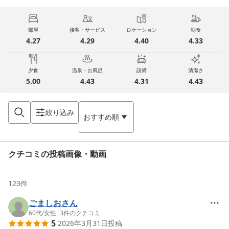
部屋
接客・サービス
ロケーション
朝食
4.27
4.29
4.40
4.33
夕食
温泉・お風呂
設備
清潔さ
5.00
4.43
4.31
4.43
絞り込み
おすすめ順
クチコミの投稿画像・動画
123
件
ごましおさん
60代
/
女性
|
3
件のクチコミ
5
2026年3月31日
投稿