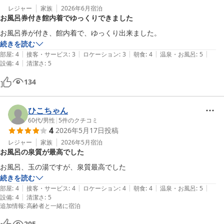
レジャー
家族
2026年6月
宿泊
お風呂券付き館内着でゆっくりできました
お風呂券が付き、館内着で、ゆっくり出来ました。
続きを読む
|
|
|
|
|
部屋
:
4
接客・サービス
:
3
ロケーション
:
3
朝食
:
4
温泉・お風呂
:
5
|
設備
:
4
清潔さ
:
5
134
ひこちゃん
60代
/
男性
|
5
件のクチコミ
4
2026年5月17日
投稿
レジャー
家族
2026年5月
宿泊
お風呂の泉質が最高でした
お風呂、玉の湯ですが、泉質最高でした
続きを読む
|
|
|
|
|
部屋
:
4
接客・サービス
:
4
ロケーション
:
4
朝食
:
4
温泉・お風呂
:
5
|
設備
:
4
清潔さ
:
5
追加情報
:
高齢者と一緒に宿泊
205