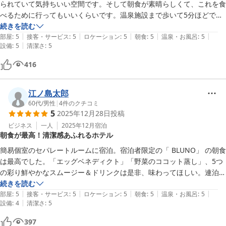
られていて気持ちいい空間です。そして朝食が素晴らしくて、これを食
べるために行ってもいいくらいです。温泉施設まで歩いて5分ほどです
が、そちらも充実した施設でお勧めです。すべてにおいて満足度が高く
続きを読む
|
|
|
|
|
お勧めです。
部屋
:
5
接客・サービス
:
5
ロケーション
:
5
朝食
:
5
温泉・お風呂
:
5
|
設備
:
5
清潔さ
:
5
416
江ノ島太郎
60代
/
男性
|
4
件のクチコミ
5
2025年12月28日
投稿
ビジネス
一人
2025年12月
宿泊
朝食が最高！清潔感あふれるホテル
簡易個室のセパレートルームに宿泊。宿泊者限定の「 BLUNO」 の朝食
は最高でした。「エッグベネディクト」「野菜のココット蒸し」、5つ
の彩り鮮やかなスムージー＆ドリンクは是非、味わってほしい。連泊し
ましたが、フレンチトースト、パンケーキもあるので、朝食メニューは
続きを読む
|
|
|
|
|
充実しています。また、隣接した「たまの湯」の温泉も利用できるの
部屋
:
5
接客・サービス
:
5
ロケーション
:
5
朝食
:
5
温泉・お風呂
:
5
|
設備
:
4
清潔さ
:
5
で、宇野港周辺にビジネスホテルがない中、清潔感あふれるホテルなの
で、一人利用ならお勧めのホテルです。
397