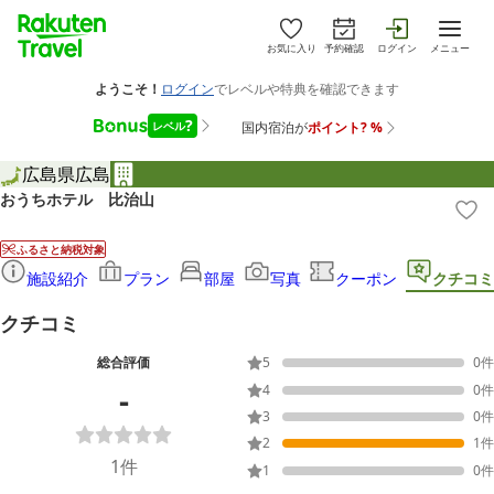
お気に入り
予約確認
ログイン
メニュー
広島県
広島
おうちホテル 比治山
ふるさと納税対象
施設紹介
プラン
部屋
写真
クーポン
クチコミ
クチコミ
総合評価
5
0
件
-
4
0
件
3
0
件
2
1
件
1
件
1
0
件