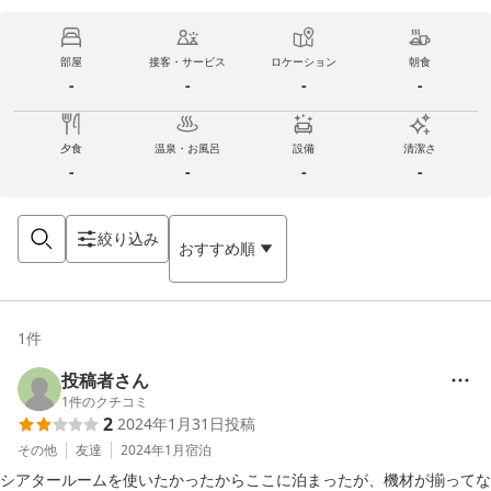
部屋
接客・サービス
ロケーション
朝食
-
-
-
-
夕食
温泉・お風呂
設備
清潔さ
-
-
-
-
絞り込み
おすすめ順
1
件
投稿者さん
1
件のクチコミ
2
2024年1月31日
投稿
その他
友達
2024年1月
宿泊
シアタールームを使いたかったからここに泊まったが、機材が揃ってな