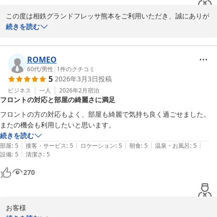
2026-04-25
この度は相鉄グランドフレッサ熊本をご利用いただき、誠にありが
とうございます。

続きを読む
お部屋の広さや清潔感、設備面にご満足いただけたとのお言葉を頂
戴し、大変嬉しく存じます。一方で、トイレットペーパーのご使用
ROMEO
感につきまして、ご不便をおかけし申し訳ございません。いただき
60代
/
男性
|
1
件のクチコミ
5
2026年3月3日
投稿
ましたご意見は、今後の備品選定や改善の参考とさせていただきま
す。

ビジネス
一人
2026年2月
宿泊
フロントの対応と部屋の綺麗さに満足
今後もより快適にお過ごしいただけるホテルを目指し、スタッフ一
フロントの方の対応もよく、部屋も綺麗で気持ち良く過ごせました。

同努めてまいります。またのご利用を心よりお待ちしております。

またの機会も利用したいと思います。
続きを読む
相鉄グランドフレッサ熊本  

|
|
|
|
|
部屋
:
5
接客・サービス
:
5
ロケーション
:
5
朝食
:
5
温泉・お風呂
:
5
フロントスタッフ一同
|
設備
:
5
清潔さ
:
5
相鉄グランドフレッサ 熊本
270
2026-04-12
お客様
