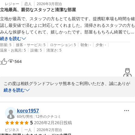
レジャー
恋人
2026年3月
宿泊
立地最高、親切なスタッフと清潔な部屋
立地が最高で、スタッフの方もとても親切です。提携駐車場も時間を確
認し最安値で済むよに対応してくれました。清掃されるスタッフの方も
みんな挨拶をしてくれて、嬉しかったです。部屋ももちろん綺麗でし
た。2人で宿泊したので、テーブルに椅子が二つなのがとても助かりま
続きを読む
|
|
|
|
|
した。

部屋
:
5
接客・サービス
:
5
ロケーション
:
5
朝食
:
-
夕食
:
-
|
|
温泉・お風呂
:
5
設備
:
5
清潔さ
:
5
また利用させていただきます。
564
この度は相鉄グランドフレッサ熊本をご利用いただき、誠にありが
とうございます。

続きを読む
立地やスタッフの対応、清掃スタッフの挨拶、そしてお部屋の清潔
さについてお褒めのお言葉をいただき、大変嬉しく思います。ま
koro1957
た、駐車場に関してもご満足いただけたご様子をお伺いでき、安心
60代
/
男性
|
12
件のクチコミ
5
2026年2月26日
投稿
いたしました。

またお二人でご利用いただいた際に、テーブルに椅子が二つあった
ビジネス
一人
2026年2月
宿泊