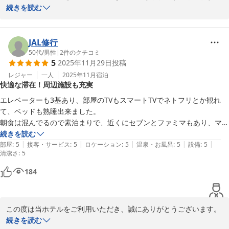
2025-12-08
続きを読む
「値段以上なホテル」とのお言葉をお聞きし、スタッフ一同大変嬉
しく拝見いたしました。

また、ホテルの清潔さやスタッフの対応につきましてもご満足いた
JAL修行
だけたご様子で、大変嬉しく思っております。

50代
/
男性
|
2
件のクチコミ
5
2025年11月29日
投稿
また、アメニティや部屋着に関する貴重なご意見もありがとうござ
レジャー
一人
2025年11月
宿泊
快適な滞在！周辺施設も充実
います。

各階に設置しております部屋着が乱れていたとのご指摘につきまし
エレベーターも3基あり、部屋のTVもスマートTVでネトフリとか観れ
て、ご不快な思いをお掛けし申し訳ございません。お客様からいた
て、ベッドも熟睡出来ました。

だいたご意見を真摯に受け止め、今後は定期的な点検と整頓を徹底
朝食は混んでるので素泊まりで、近くにセブンとファミマもあり、マッ
し、皆様が気持ちよくご利用いただけるよう改善に努めてまいりま
クや24時間の資さんうどんも有るので便利です。
続きを読む
す。

|
|
|
|
|
部屋
:
5
接客・サービス
:
5
ロケーション
:
5
温泉・お風呂
:
5
設備
:
5
清潔さ
:
5
これからも快適にご滞在いただける環境づくりに努めてまいります
184
ので、また熊本へお越しの際はぜひ当ホテルをご利用くださいま
せ。

この度は当ホテルをご利用いただき、誠にありがとうございます。

スタッフ一同、心よりお待ち申し上げております。

また、館内やお部屋の設備につきましてご満足いただけたご様子
続きを読む