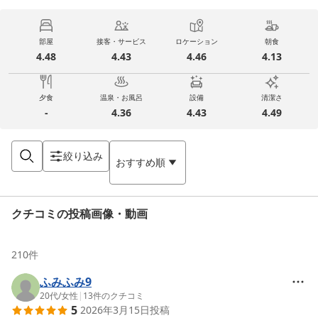
部屋
接客・サービス
ロケーション
朝食
4.48
4.43
4.46
4.13
夕食
温泉・お風呂
設備
清潔さ
-
4.36
4.43
4.49
絞り込み
おすすめ順
クチコミの投稿画像・動画
210
件
ふみふみ9
20代
/
女性
|
13
件のクチコミ
5
2026年3月15日
投稿