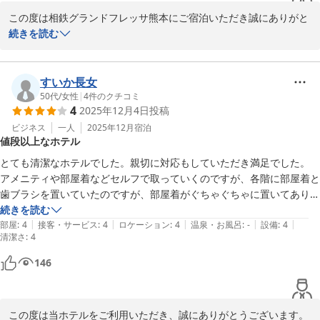
2025-12-09
この度は相鉄グランドフレッサ熊本にご宿泊いただき誠にありがと
うございます。また貴重なご意見をお寄せいただき、重ねてお礼申
続きを読む
し上げます。

熊本遠征の際のご利用が、良い旅行の始まりとなったとのこと、ス
すいか長女
タッフ一同大変嬉しく思います。

50代
/
女性
|
4
件のクチコミ
4
2025年12月4日
投稿
また、駐車場や立地、最上階のお部屋についてもご満足いただけた
ようで何よりでございます。

ビジネス
一人
2025年12月
宿泊
値段以上なホテル
これからも快適にご滞在いただける環境づくりに努めてまいります
とても清潔なホテルでした。親切に対応もしていただき満足でした。

ので、また熊本へお越しの際はぜひ当ホテルをご利用くださいま
アメニティや部屋着などセルフで取っていくのですが、各階に部屋着と
せ。

歯ブラシを置いていたのですが、部屋着がぐちゃぐちゃに置いてありま
した。（宿泊者が取って戻したのでは？と思った）そこからは取りたく
続きを読む
スタッフ一同、心よりお待ち申し上げております。

|
|
|
|
|
ないなっと感じました。そこだけは改善した方が良いなっと思いまし
部屋
:
4
接客・サービス
:
4
ロケーション
:
4
温泉・お風呂
:
-
設備
:
4
清潔さ
:
4
た。
146
相鉄グランドフレッサ熊本

相鉄グランドフレッサ 熊本
この度は当ホテルをご利用いただき、誠にありがとうございます。
