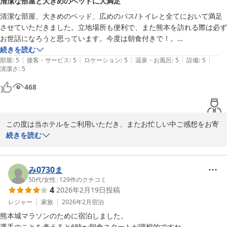
清潔な部屋と大きめのベッドに大満足
点もお役に立てて何よりでございます。

これからも皆様にご満足いただけるホテルであり続けられるよう、
清潔な部屋、大きめのベッド、広めのパス/トイレと全てにおいて満足
スタッフ一同努力してまいります。

させていただきました。立地場所も便利で、また熊本を訪れる際は必ず
お世話になろうと思っています。今度は朝食付きで！。

またのお越しを心よりお待ちしております。

ありがとうございました。
続きを読む
|
|
|
|
|
部屋
:
5
接客・サービス
:
5
ロケーション
:
5
温泉・お風呂
:
5
設備
:
5
清潔さ
相鉄グランドフレッサ熊本

:
5
フロントスタッフ
468
相鉄グランドフレッサ 熊本
2026-03-17
この度は当ホテルをご利用いただき、またお忙しい中ご感想をお寄
せいただきまして、誠にありがとうございます。

続きを読む
お部屋の清潔さや大きめのベッド、広めのバス・トイレ、立地面に
つきましてご満足いただけたご様子を拝見し、大変光栄に存じま
み0730ま
す。また、「また熊本を訪れる際は必ずお世話になろうと思ってい
50代
/
女性
|
129
件のクチコミ
4
2026年2月19日
投稿
ます」とのお言葉をいただき、スタッフ一同大変励みになります。

レジャー
家族
2026年2月
宿泊
次回はぜひご朝食もお試しくださいませ。心を込めてご用意してお
熊本城マラソンのために宿泊しました。

待ちしております。今後とも快適にお過ごしいただけるよう努めて
選手のことを考えると6時〜朝食スタートが理想的ですね。
