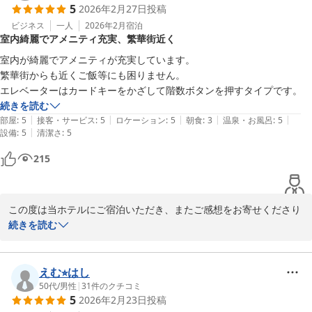
5
2026年2月27日
投稿
相鉄グランドフレッサ熊本

ビジネス
一人
2026年2月
宿泊
室内綺麗でアメニティ充実、繁華街近く
フロントスタッフ
室内が綺麗でアメニティが充実しています。

相鉄グランドフレッサ 熊本
繁華街からも近くご飯等にも困りません。

2026-03-01
エレベーターはカードキーをかざして階数ボタンを押すタイプです。
続きを読む
|
|
|
|
|
部屋
:
5
接客・サービス
:
5
ロケーション
:
5
朝食
:
3
温泉・お風呂
:
5
|
設備
:
5
清潔さ
:
5
215
この度は当ホテルにご宿泊いただき、またご感想をお寄せくださり
誠にありがとうございます。

続きを読む
お部屋の清潔さやアメニティの充実度、便利な立地についてご満足
いただけたご様子を伺い、スタッフ一同大変嬉しく思っておりま
えむ⭐︎はし
す。お客様に安全かつ快適にご滞在いただけるよう、今後も設備や
50代
/
男性
|
31
件のクチコミ
5
2026年2月23日
投稿
サービスの向上に努めてまいります。
