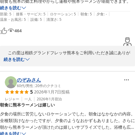
朝食も熊本の郷土料理やからし蓮根や熊本ラーメンが堪能できます。
続きを読む
相鉄グランドフレッサ熊本

|
|
|
|
|
部屋
:
5
接客・サービス
:
5
ロケーション
:
5
朝食
:
5
夕食
:
-
フロントスタッフ
|
|
温泉・お風呂
:
5
設備
:
5
清潔さ
:
5
相鉄グランドフレッサ 熊本
464
2026-02-06
　この度は相鉄グランドフレッサ熊本をご利用いただき誠にありが
とうございました。また、素敵なお写真と共にご感想をお寄せいた
続きを読む
だき重ねてお礼申し上げます。

　当施設のロケーションや周辺環境について高くご評価いただき、
のぞみさん
また熊本の郷土料理をお楽しみいただけたとのこと、大変うれしく
60代
/
男性
|
20
件のクチコミ
5
2026年1月7日
投稿
存じます。熊本城や商店街など、観光やお食事を気軽に楽しめる立
地は多くのお客様からご好評いただいております。  

レジャー
一人
2026年1月
宿泊
朝食に熊本ラーメンは嬉しい
朝食に関しましても、からし蓮根や熊本ラーメンなど地元ならでは
のお料理を味わっていただけて何よりです。  

夕食の場所に苦労しないロケーションでした。朝食はなかなかの内容。
　これからもお客様の熊本観光がより素敵なものとなるよう、スタ
全種類頂けなかったですが、夕食のようなおかずもありました。さらに
ッフ一同努めてまいります。  

朝から熊本ラーメンが頂けたのは嬉しいサプライズでした。浴槽も広く
深さもあり温まることができました。次回熊本市内に来る機会があれば
続きを読む