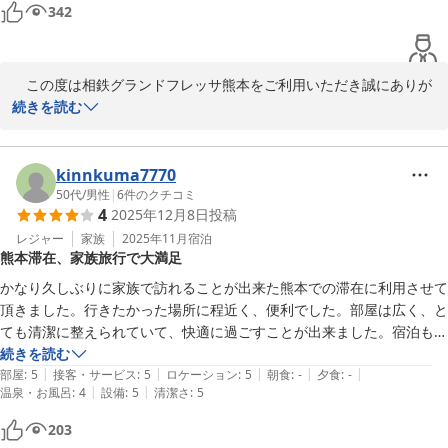
時季によるだろうが、ポイント１０倍プラン、朝食付きに加えて、クー
342
フロントスタッフ
ポン割引もあり、かなりお得感あり。

朝食は種類が少し少ない感じだが、特段不満は無し。ビジネスマン、カ
相鉄グランドフレッサ 熊本
ップルが目立ち、家族連れは少なめ。

2025-12-30
　この度は相鉄グランドフレッサ熊本をご利用いただき誠にありが
自分なら次回熊本宿泊候補になるなと思った。

とうございました。また詳しいご感想をお寄せいただき、ありがと
続きを読む
設備も新しい。

うございます。

平日宿泊で比較的空いてる印象でした。
　立地やアクセスについて丁寧にご説明いただき、またお得にご利
kinnkuma7770
用いただけたようで、スタッフ一同大変嬉しく拝読いたしました。
50代
/
男性
|
6
件のクチコミ
4
2025年12月8日
投稿
アーケードを利用して雨の日でも快適にお越しいただける点や、設
備の新しさ、広めのお部屋・ベッドについてご満足いただけたこ
レジャー
家族
2025年11月
宿泊
熊本滞在、家族旅行で大満足
と、光栄に存じます。

チェックインの機械受付や、スタッフの挨拶にもご好印象をお持ち
かなり久しぶりに家族で訪れることが出来た熊本での滞在に利用させて
いただき、励みになります。

頂きました。行きたかった場所に程近く、便利でした。部屋は広く、と
朝食の種類につきましては、貴重なご意見ありがとうございます。
ても清潔に整えられていて、快適に過ごすことが出来ました。宿泊も含
今後のサービス向上の参考にさせていただきます。

めて、大満足して帰ることが出来ました。入り口の飾り付けも工夫され
続きを読む
|
|
|
|
|
ていて、和ませてもらいました。また、訪れた際は利用したいと思って
部屋
:
5
接客・サービス
:
5
ロケーション
:
5
朝食
:
-
夕食
:
-
　お客様の「次回も宿泊候補にしたい」とのお言葉が何より励みと
|
|
温泉・お風呂
:
4
設備
:
5
清潔さ
:
5
います。
なります。また熊本へお越しの際は、ぜひご利用をお待ちしており
203
ます。
