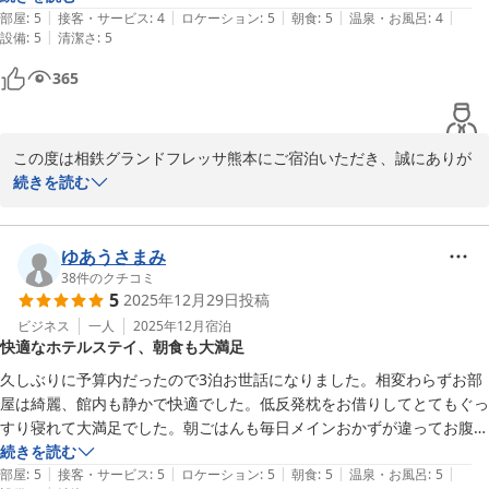
　またのご利用を心よりお待ちしております。

|
|
|
|
|
間違いなく第一候補になります。
部屋
:
5
接客・サービス
:
4
ロケーション
:
5
朝食
:
5
温泉・お風呂
:
4
|
設備
:
5
清潔さ
:
5
相鉄グランドフレッサ熊本

365
フロントスタッフ
相鉄グランドフレッサ 熊本
2025-12-29
この度は相鉄グランドフレッサ熊本にご宿泊いただき、誠にありが
とうございました。また温かいご感想をありがとうございます。

続きを読む
朝食の熊本ラーメンを喜んでいただけて、大変嬉しく思っておりま
す。また、立地や朝食の内容、浴槽の広さや深さまでご満足いただ
ゆあうさまみ
けたとのこと、スタッフ一同大変励みになります。次回も第一候補
38
件のクチコミ
5
2025年12月29日
投稿
に挙げていただき、心より感謝申し上げます。

ビジネス
一人
2025年12月
宿泊
快適なホテルステイ、朝食も大満足
これからもお客様により快適なご滞在を提供できるよう努めてまい
ります。また熊本にお越しの際は、ぜひお立ち寄りくださいませ。

久しぶりに予算内だったので3泊お世話になりました。相変わらずお部
屋は綺麗、館内も静かで快適でした。低反発枕をお借りしてとてもぐっ
相鉄グランドフレッサ熊本

すり寝れて大満足でした。朝ごはんも毎日メインおかずが違ってお腹い
フロントスタッフ
っぱい大満足でした。こちらはスタッフの皆さんとても丁寧でいい方ば
続きを読む
|
|
|
|
|
かりなので安心して泊まれます。また来月お世話になります。
部屋
:
5
接客・サービス
:
5
ロケーション
:
5
朝食
:
5
温泉・お風呂
:
5
相鉄グランドフレッサ 熊本