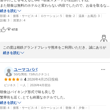
まいりますので、何かご要望等がございましたらお気軽にお知らせ
また朝食は無料のホテルと変わらない内容でしたので、お金を取るなら
ください。

もう少しメニューが豊富だといいのかなと感じました。

続きを読む
|
|
|
|
|
立地や清潔さ部屋の広さは申し分ないので、来年またマラソンに当選し
部屋
:
4
接客・サービス
:
4
ロケーション
:
5
朝食
:
2
温泉・お風呂
:
3
またのお越しをスタッフ一同心よりお待ち申し上げております。

|
設備
:
3
清潔さ
:
4
たら今度は朝食なしで宿泊しようと思います。
418
相鉄グランドフレッサ熊本

フロントスタッフ
相鉄グランドフレッサ 熊本
この度は相鉄グランドフレッサ熊本をご利用いただき、誠にありが
2026-02-28
とうございます。

続きを読む
熊本城マラソンご参加のために当ホテルをお選びいただき、大変嬉
しく思います。朝食の開始時間やメニューの内容についてご意見を
ユーマコパパ
いただき、心より感謝申し上げます。大会にご参加されるお客様に
50代
/
男性
|
15
件のクチコミ
4
2026年4月25日
投稿
とって朝食の時間が早い方が便利とのご要望、また内容に関するご
指摘は、今後のサービス向上の参考とさせていただきます。

ビジネス
一人
2026年4月
宿泊
朝食はバイキング形式で味も良し👌

一方で、立地や清潔さ、お部屋の広さにご満足いただけたことも光
繁華街も近く､とても綺麗なホテルでした。
栄です。今後もお客様にお得で快適なご滞在を提供できるよう、ス
続きを読む
タッフ一同努めてまいります。

|
|
|
|
|
部屋
:
4
接客・サービス
:
4
ロケーション
:
4
朝食
:
4
夕食
:
-