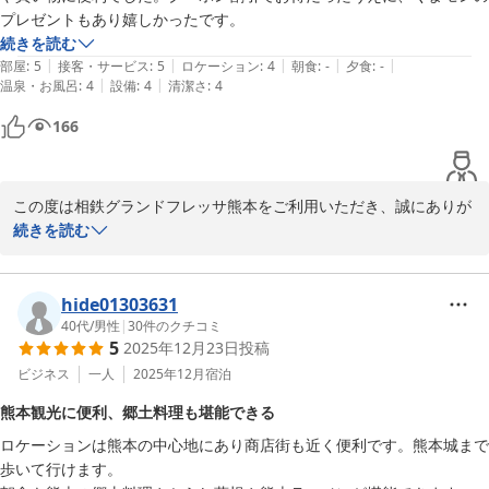
事やお買い物をお楽しみいただける点も、多くのお客様よりご好評
プレゼントもあり嬉しかったです。
をいただいております。

続きを読む
また、ホテル目の前のラーメン店「たつのや」様も含め、便利で過
|
|
|
|
|
部屋
:
5
接客・サービス
:
5
ロケーション
:
4
朝食
:
-
夕食
:
-
ごしやすい環境をご評価いただけて何よりでございます。

|
|
温泉・お風呂
:
4
設備
:
4
清潔さ
:
4
166
今後も快適にお過ごしいただけるホテルを目指し、より一層努めて
まいります。

またのご来館を心よりお待ちしております。

この度は相鉄グランドフレッサ熊本をご利用いただき、誠にありが
相鉄グランドフレッサ熊本　フロントスタッフ
とうございました。

続きを読む
相鉄グランドフレッサ 熊本
桜町バスターミナルや繁華街へのアクセスの良さ、そしてクーポン
2026-02-09
のご利用やくまモンのお土産にもご満足いただけたとのこと、大変
hide01303631
嬉しく思います。お食事やお買い物も便利にお楽しみいただけたよ
40代
/
男性
|
30
件のクチコミ
5
2025年12月23日
投稿
うで何よりです。

ビジネス
一人
2025年12月
宿泊
今後もお客様にお得で快適なご滞在を提供できるよう、スタッフ一
熊本観光に便利、郷土料理も堪能できる
同努めてまいります。  

ロケーションは熊本の中心地にあり商店街も近く便利です。熊本城まで
またのご来館を心よりお待ちしております。温かいご感想をありが
歩いて行けます。

とうございました。
