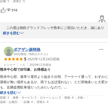
|
設備
:
5
清潔さ
:
5
2026-01-10
316
　この度は相鉄グランドフレッサ熊本にご宿泊いただき、誠にあり
がとうございました。

続きを読む
　快適に3泊お過ごしいただけたこと、またお部屋や館内の清潔
さ、静かな環境にご満足いただけたとのお言葉、大変嬉しく拝読い
ボアザン超特急
たしました。  

50代
/
男性
|
18
件のクチコミ
5
2025年12月24日
投稿
ゆっくりお休みいただき、朝食も日替わりのおかずを楽しんでいた
だけたご様子、スタッフ一同励みになります。

レジャー
一人
2025年12月
宿泊
熊本中心部で好印象、お得感あり
また、スタッフの対応にもご安心いただけたとのこと、心より感謝
申し上げます。

熊本中心部、最寄り電停より徒歩５分弱、アーケード通って、わずかに
屋根が無い場所もあるが、雨でもほぼ濡れない。ただ荷物多いと大変か
来月もお迎えできることを楽しみにしております。  

も、近隣提携駐車場だったみたいなので。

今後もご期待に添えるよう努めてまいりますので、ぜひまたお越し
部屋、トイレ、風呂、ベッドは比較的広めの印象。

続きを読む
くださいませ。

|
|
|
|
|
チェックインは機械で受付。

部屋
:
5
接客・サービス
:
5
ロケーション
:
5
朝食
:
4
夕食
:
-
|
|
温泉・お風呂
:
-
設備
:
4
清潔さ
:
4
スタッフの接客は十分。よく挨拶をされる印象で好感。

相鉄グランドフレッサ熊本
