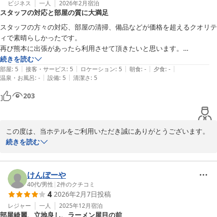
ビジネス
一人
2026年2月
宿泊
スタッフの対応と部屋の質に大満足
また熊本へお越しの際には、ぜひ当ホテルをご利用いただければ幸
いです。お客様のご来館を心よりお待ち申し上げております。

スタッフの方々の対応、部屋の清掃、備品などが価格を超えるクオリテ
ィで素晴らしかったです。

相鉄グランドフレッサ熊本

再び熊本に出張があったら利用させて頂きたいと思います。

フロントスタッフ
お世話になりました。ありがとうございました！
続きを読む
|
|
|
|
|
部屋
:
5
接客・サービス
:
5
ロケーション
:
5
朝食
:
-
夕食
:
-
相鉄グランドフレッサ 熊本
|
|
温泉・お風呂
:
-
設備
:
5
清潔さ
:
5
2026-02-28
203
この度は、当ホテルをご利用いただき誠にありがとうございます。
また、スタッフの対応やお部屋の清掃、備品に関して大変嬉しいお
続きを読む
言葉をいただき、重ねて御礼申し上げます。

「価格を超えるクオリティ」とのお褒めのお言葉は、スタッフ一同
けんぼーや
にとって大きな励みとなりました。今後もお客様に快適にお過ごし
40代
/
男性
|
2
件のクチコミ
4
2026年2月7日
投稿
いただけるよう、サービス向上に努めてまいります。

レジャー
一人
2025年12月
宿泊
部屋綺麗、立地良し、ラーメン屋目の前
また熊本へご出張の際にはぜひご利用くださいませ。お客様のご来