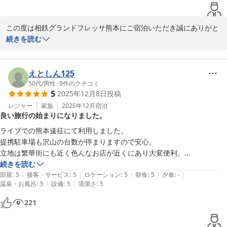
相鉄グランドフレッサ熊本

フロントスタッフ
この度は相鉄グランドフレッサ熊本にご宿泊いただき誠にありがと
うございます。また貴重なご意見をお寄せいただき、重ねてお礼申
続きを読む
相鉄グランドフレッサ 熊本
し上げます。

2025-12-29
久しぶりのご家族旅行という貴重な機会に当ホテルをお選びいただ
えとしん125
き、誠に光栄でございます。

50代
/
男性
|
9
件のクチコミ
5
2025年12月8日
投稿
立地に関しましては、観光やお食事処に便利でたくさんのお客様よ
りご好評いただいております。

レジャー
家族
2025年12月
宿泊
良い旅行の始まりになりました。
また、お部屋の清潔さや入口の装飾にもご満足していただけたご様
子で、大変嬉しく思います。

ライブでの熊本遠征にて利用しました。

提携駐車場も沢山の台数が停まりますので安心。

「また訪れた際は利用したいと思っています」とのお言葉を頂き、
立地は繁華街にも近く色んなお店が近くにあり大変便利。

大きな励みとなります。

部屋は最上階の広めのお部屋だったのかとてもゆっくり出来ました。
続きを読む
またのご来館をスタッフ一同、心よりお待ち申し上げます。

|
|
|
|
|
部屋
:
5
接客・サービス
:
5
ロケーション
:
5
朝食
:
5
夕食
:
-
|
|
温泉・お風呂
:
5
設備
:
5
清潔さ
:
5
相鉄グランドフレッサ熊本

221
フロントスタッフ
相鉄グランドフレッサ 熊本