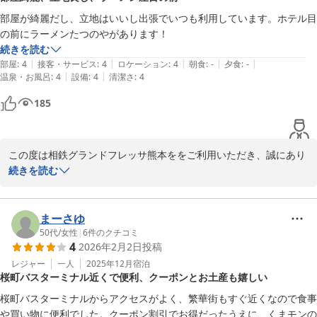
館を心よりお待ち申し上げております。

部屋が綺麗だし、立地はいいし出張でいつも利用しています。ホテル目
の前にラーメンたつのやがあります！
相鉄グランドフレッサ熊本

続きを読む
フロントスタッフ
|
|
|
|
|
部屋
:
4
接客・サービス
:
4
ロケーション
:
4
朝食
:
-
夕食
:
-
|
|
温泉・お風呂
:
4
設備
:
4
清潔さ
:
4
相鉄グランドフレッサ 熊本
185
2026-02-28
この度は相鉄グランドフレッサ熊本ををご利用いただき、誠にあり
がとうございます。

続きを読む
また、お忙しい中口コミをご投稿いただき、重ねて御礼申し上げま
す。

まーさゆ
お部屋の清潔さや立地につきましてご満足いただけているとのこ
50代
/
女性
|
6
件のクチコミ
4
2026年2月2日
投稿
と、大変嬉しく拝見いたしました。

ご出張の際にいつもご利用いただいているとのお言葉は、スタッフ
レジャー
一人
2025年12月
宿泊
桜町バスターミナル近くで便利、クーポンとお土産も嬉しい
一同の大きな励みになります。

桜町バスターミナルからアクセスがよく、繁華街もすぐ近くなので食事
当ホテル周辺には商店街のアーケードもあり、天候を気にせずお食
や買い物に便利でした。クーポン割引でお得だったうえに、くまモンの