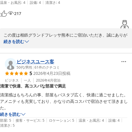
|
|
温泉・お風呂
:
4
設備
:
4
清潔さ
:
4
来年のマラソンご参加の際もスタッフ一同心よりお待ちしておりま
217
す。

相鉄グランドフレッサ熊本　

フロントスタッフ
この度は相鉄グランドフレッサ熊本にご宿泊いただき、誠にありが
とうございます。

続きを読む
相鉄グランドフレッサ 熊本
2026-02-19
朝食バイキングの味、ホテルの清潔さ、そして立地とお褒めの言葉
をいただき、スタッフ一同大変嬉しく思います。

ビジネスユース客
50代
/
男性
|
61
件のクチコミ
5
2026年4月23日
投稿
朝食は地元の食材も取り入れながら、お客様に喜んでいただけるメ
ニューをご用意しております。また、繁華街へも徒歩圏内という立
ビジネス
一人
2026年4月
宿泊
清潔で快適、高コスパな部屋で満足
地を活かし、観光やビジネスのお客様に便利にご利用いただいてお
ります。

清潔感はもちろんの事、部屋もバスタブ広く、快適に過ごせました。

アメニティも充実しており、かなりの高コスパで宿泊させて頂きまし
またお近くにお越しの際は、ぜひご利用くださいませ。スタッフ一
た。
同心よりお待ちしております。

続きを読む
|
|
|
|
|
部屋
:
5
接客・サービス
:
5
ロケーション
:
5
温泉・お風呂
:
4
設備
:
4
清潔さ
相鉄グランドフレッサ熊本

:
5