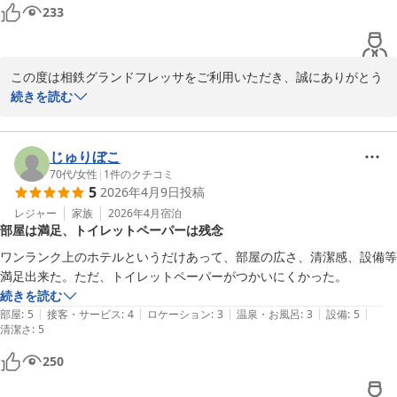
フロントスタッフ一同
233
相鉄グランドフレッサ 熊本
2026-04-25
この度は相鉄グランドフレッサをご利用いただき、誠にありがとう
ございます。

続きを読む
お部屋やバスルームで快適に過ごせましたこと、心より嬉しく思い
ます。また、アメニティの充実さやコストパフォーマンスに関しま
じゅりぼこ
してもたくさんのお褒めの言葉をいただき、スタッフ一同大変嬉し
70代
/
女性
|
1
件のクチコミ
5
2026年4月9日
投稿
く思います。

レジャー
家族
2026年4月
宿泊
部屋は満足、トイレットペーパーは残念
今後もお客様が快適にお過ごしいただけるホテルを目指し、スタッ
フ一同サービスの向上に努めてまいります。

ワンランク上のホテルというだけあって、部屋の広さ、清潔感、設備等
また熊本にお越しの際は、ぜひご利用くださいませ。またお会いで
満足出来た。ただ、トイレットペーパーがつかいにくかった。
きる日をスタッフ一同心よりお待ちしております。

続きを読む
|
|
|
|
|
部屋
:
5
接客・サービス
:
4
ロケーション
:
3
温泉・お風呂
:
3
設備
:
5
清潔さ
相鉄グランドフレッサ熊本

:
5
フロントスタッフ一同
250
相鉄グランドフレッサ 熊本