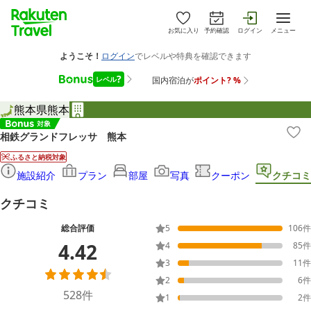
お気に入り
予約確認
ログイン
メニュー
熊本県
熊本
相鉄グランドフレッサ 熊本
ふるさと納税対象
施設紹介
プラン
部屋
写真
クーポン
クチコミ
クチコミ
総合評価
5
106
件
4.42
4
85
件
3
11
件
2
6
件
528
件
1
2
件