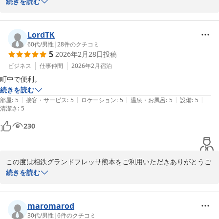
続きを読む
この度は相鉄グランドフレッサ熊本にご宿泊いただき、誠にありが
とうございます。フロントスタッフの対応やお部屋の清潔さにご満
足いただけたとのこと、大変嬉しく拝見いたしました。

LordTK
60代
/
男性
|
28
件のクチコミ
5
2026年2月28日
投稿
またの機会にも当ホテルをご利用いただけるとのお言葉は私どもの
大きな励みとなります。今後もより良いサービスを提供できますよ
ビジネス
仕事仲間
2026年2月
宿泊
う努めてまいりますので、ぜひまた熊本へお越しの際はご利用くだ
町中で便利。
さいませ。

続きを読む
|
|
|
|
|
部屋
:
5
接客・サービス
:
5
ロケーション
:
5
温泉・お風呂
:
5
設備
:
5
清潔さ
スタッフ一同、心よりお待ち申し上げております。

:
5
230
敬具

相鉄グランドフレッサ熊本 フロントスタッフ一同
相鉄グランドフレッサ 熊本
この度は相鉄グランドフレッサ熊本をご利用いただきありがとうご
2026-03-04
ざいました。

続きを読む
町中の利便性を活かし、より快適にお過ごしいただけるようスタッ
フ一同努めてまいります。今後もご利用いただけますと幸いです。
maromarod
またのお越しを心よりお待ちしております。

30代
/
男性
|
6
件のクチコミ