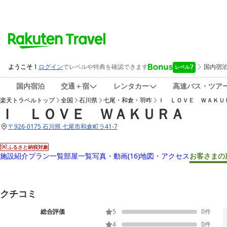
国内宿泊
交通＋宿
レンタカー
高速バス・ツア
楽天トラベルトップ
全国
石川県
七尾・和倉・羽咋
Ｉ ＬＯＶＥ ＷＡＫＵ
Ｉ ＬＯＶＥ ＷＡＫＵＲＡ
〒
926-0175 石川県 七尾市和倉町ラ41-7
ふるさと納税対象
施設紹介
プラン一覧
部屋一覧
写真・動画
(16)
地図・アクセス
お客さまの
クチコミ
総合評価
5
0
件
4
0
件