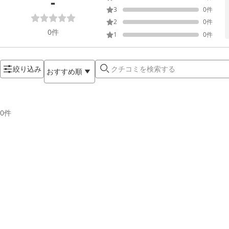
-
3
0
件
2
0
件
0
件
1
0
件
絞り込み
おすすめ順
0
件