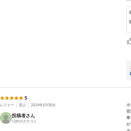
5
ホ
レジャー
恋人
2024年4月
宿泊
宿
投稿者さん
車
12
件のクチコミ
が
ホ