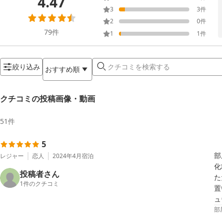
4.47
3
3
件
2
0
件
79
件
1
1
件
絞り込み
おすすめ順
クチコミの投稿画像・動画
51
件
5
部
レジャー
恋人
2024年4月
宿泊
化
投稿者さん
た
1
件のクチコミ
置
ュ
部