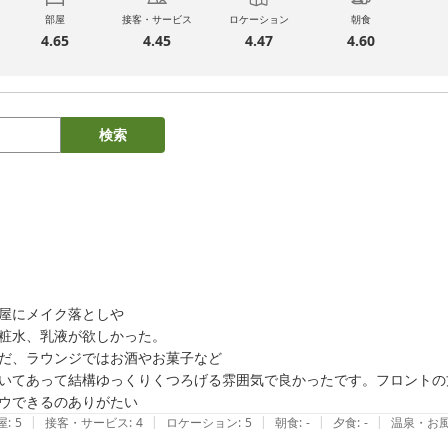
部屋
接客・サービス
ロケーション
朝食
4.65
4.45
4.47
4.60
検索
屋にメイク落としや

粧水、乳液が欲しかった。

だ、ラウンジではお酒やお菓子など

いてあって結構ゆっくりくつろげる雰囲気で良かったです。フロントの
ウできるのありがたい
|
|
|
|
|
屋
:
5
接客・サービス
:
4
ロケーション
:
5
朝食
:
-
夕食
:
-
温泉・お