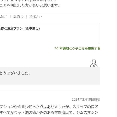
ことを明記した方が良いと思います。

し上げます。

|
|
風呂
:
4
設備
:
5
清潔さ
:
-
お得な連泊プラン（食事無し）
不適切なクチコミを報告する
りがとうございました。

し上げます。

変申し訳ございませんでした。お客様からいただいたご意
たいと存じます。

2024年2月18日
投稿
プションから多少迷った点はありましたが、スタッフの接客
ービスをご提供できるよう取り組んでまいります。

すべてがウッド調の温かみのある空間演出で、ジムのマシン
より感謝申し上げます。
