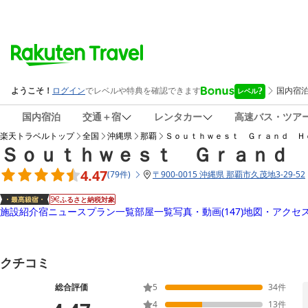
国内宿泊
交通＋宿
レンタカー
高速バス・ツア
楽天トラベルトップ
全国
沖縄県
那覇
Ｓｏｕｔｈｗｅｓｔ Ｇｒａｎｄ Ｈ
Ｓｏｕｔｈｗｅｓｔ Ｇｒａｎｄ 
4.47
(
79
件
)
〒
900-0015 沖縄県 那覇市久茂地3-29-52
ふるさと納税対象
施設紹介
宿ニュース
プラン一覧
部屋一覧
写真・動画
(147)
地図・アクセ
クチコミ
総合評価
5
34
件
4
13
件