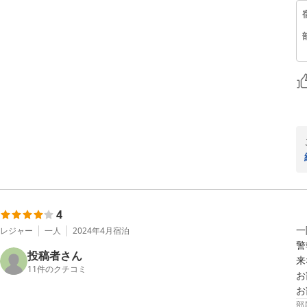
4
一
レジャー
一人
2024年4月
宿泊
警
投稿者さん
来
11
件のクチコミ
お
お
部