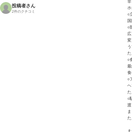
非
投稿者さん
ホ
2
件のクチコミ
○
国
○
広
変
う
た
○
最
食
○
ヘ
た
○
渡
ま
た