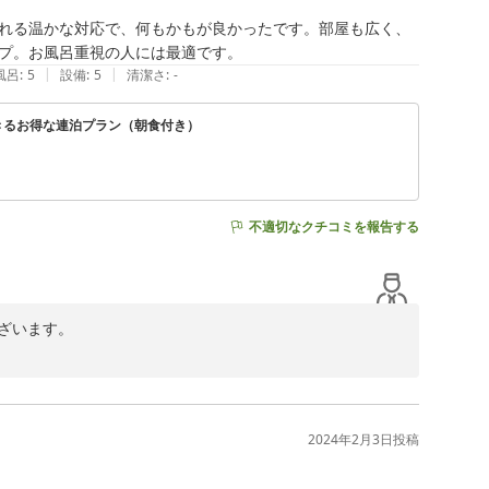
れる温かな対応で、何もかもが良かったです。部屋も広く、
プ。お風呂重視の人には最適です。
|
|
風呂
:
5
設備
:
5
清潔さ
:
-
きるお得な連泊プラン（朝食付き）
不適切なクチコミを報告する
ございます。

重ねてお礼申し上げます。

もに館内でごゆっくりお過ごしいただけたとお見受けし、
2024年2月3日
投稿
お過ごしいただけるよう、スタッフ一同精一杯お手伝いい