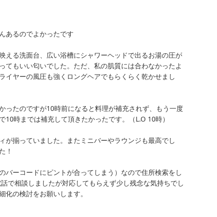
んあるのでよかったです

映える洗面台、広い浴槽にシャワーヘッドで出るお湯の圧が
ってもいい匂いでした。ただ、私の肌質には合わなかったよ
ライヤーの風圧も強くロングヘアでもらくらく乾かせまし
かったのですが10時前になると料理が補充されず、もう一度
0時までは補充して頂きたかったです。（L.O 10時）

ィが揃っていました。またミニバーやラウンジも最高でし
た！　　　　　　　　　　　　　　

のバーコードにピントが合ってしまう）なので住所検索をし
電話で相談しましたが対応してもらえず少し残念な気持ちでし
細化の検討をお願いします。
