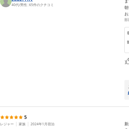
ま
40代
/
男性
|
65
件のクチコミ
朝
お
部
5
新
レジャー
家族
2024年1月
宿泊