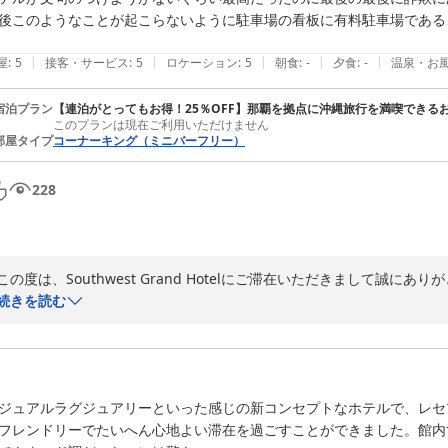
のTVからご依頼ください。

後このようなことが起こらないように駐車場の看板に有料駐車場である
改めまして、お忙しい中貴重なご意見をいただけましたこと心より感謝申
|
|
|
|
|
屋
:
5
接客・サービス
:
5
ロケーション
:
5
朝食
:
-
夕食
:
-
温泉・お
またのお越しを、スタッフ一同楽しみにお待ち申し上げております。

宿泊プラン
【連泊がとってもお得！25％OFF】那覇を拠点に沖縄旅行を満喫できる
Southwest Grand Hotel

このプランは現在ご利用いただけません
宿泊部)
部屋タイプ
コーナーキング（ミニバーフリー）
2024-04-23
228
この度は、Southwest Grand Hotelにご滞在いただきまして誠にあ
施設を含めたホテル全体へお褒めのお言葉をいただけましたこと、お礼申
続きを読む
しかしながら、駐車場のご案内に関しご迷惑をおかけしましたこと、大
見を真摯に受け止め、今後このようなことがないよう、ご案内時に留意し
ジュアルラグジュアリーといった感じの新コンセプトなホテルで、レセ
次回ご利用いただける機会があれば、全てにおいてご満足いただけるサ
フレンドリーでたいへん心地よい滞在を過ごすことができました。館内
改めまして、ご多用の中、貴重なご意見をお寄せいただきましたこと、心