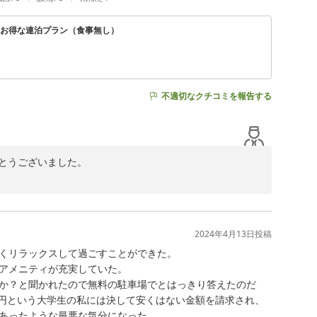
す。

るお得な連泊プラン（食事無し）
不適切なクチコミを報告する
りがとうございました。

お褒めのお言葉をいただけましたこと大変光栄に存じま
2024年4月13日
投稿
くリラックスして過ごすことができた。

応に配慮が足りずご不快な思いをさせてしまい大変申し訳
アメニティが充実していた。

か？と聞かれたので無料の駐車場でとはっきり答えたのだ
一同心がけてまいります。

0円という大学生の私には決して安くはない金額を請求され、
す。ご希望の際はフロントまでご連絡いただくか、お部屋
あったような最悪な気分になった。
