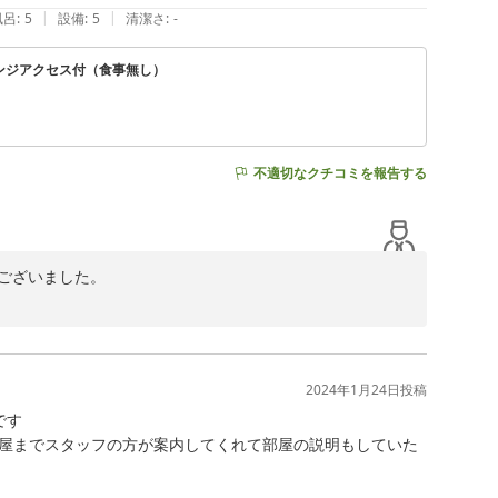
|
|
風呂
:
5
設備
:
5
清潔さ
:
-
ウンジアクセス付（食事無し）
不適切なクチコミを報告する
うございました。

と、重ねて御礼申し上げます。

と、

2024年1月24日
投稿
す

り、

屋までスタッフの方が案内してくれて部屋の説明もしていた
ただけるところも魅力のひとつだと思っております。

し訳ございませんでした。
