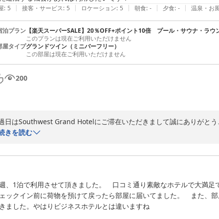
|
|
|
|
|
屋
:
5
接客・サービス
:
5
ロケーション
:
5
朝食
:
-
夕食
:
-
温泉・お
宿泊プラン
【楽天スーパーSALE】20％OFF+ポイント10倍 プール・サウナ・ラ
このプランは現在ご利用いただけません
部屋タイプ
グランドツイン（ミニバーフリー）
この部屋は現在ご利用いただけません
200
過日はSouthwest Grand Hotelにご滞在いただきまして誠にありがと
数ある沖縄のホテルの中で、私どものホテルをご利用いただきましたこ
続きを読む
また、お忙しい中このようなご感想をいただき、ご満足いただけましたこ
私どもと致しましても大変嬉しく、安堵致しております。

週、1泊で利用させて頂きました。　口コミ通り素敵なホテルで大満足で
当ホテルは、沖縄のメインストリート国際通りから徒歩圏内に位置してお
ェックイン前に荷物を預けて戻ったら部屋に届いてました。　また、部
にぎやかな雰囲気とそれに相反してお部屋ではごゆっくりおくつろぎい
きました。やはりビジネスホテルとは違いますね

なお、朝食のお料理補充と駐車場の案内紙において、ご不便をお掛けし申