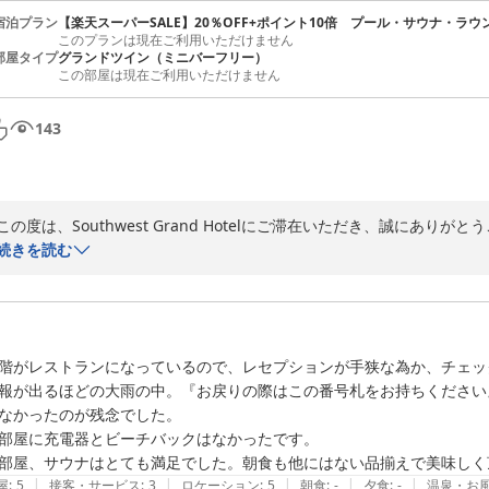
宿泊プラン
【楽天スーパーSALE】20％OFF+ポイント10倍 プール・サウナ・ラ
このプランは現在ご利用いただけません
部屋タイプ
グランドツイン（ミニバーフリー）
この部屋は現在ご利用いただけません
143
この度は、Southwest Grand Hotelにご滞在いただき、誠にありがと
続きを読む
当ホテルは、徒歩圏内にある沖縄のメインストリートの国際通りの賑や
にせずにゆっくりお寛ぎいただけるところが魅力だと思っております。
と大変光栄に存じます。

階がレストランになっているので、レセプションが手狭な為か、チェッ
しかしながらメイク落としや洗顔料、スキンケアセットのご案内が出来
報が出るほどの大雨の中。『お戻りの際はこの番号札をお持ちください
現在、メイク落としや化粧水などのスキンケアセットは、貸出品として承
なかったのが残念でした。

今後ご利用頂く機会がございましたら、ご希望の際はフロントまでご連絡
部屋に充電器とビーチバックはなかったです。

部屋、サウナはとても満足でした。朝食も他にはない品揃えで美味しく
改めまして、この度のご来館誠ありがとうございました。

|
|
|
|
|
屋
:
5
接客・サービス
:
3
ロケーション
:
5
朝食
:
-
夕食
:
-
温泉・お