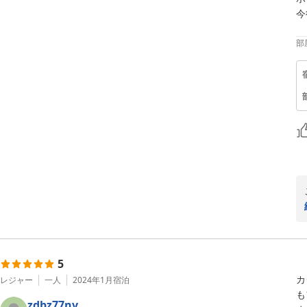
今
部
5
カ
レジャー
一人
2024年1月
宿泊
も
zdbz77nv