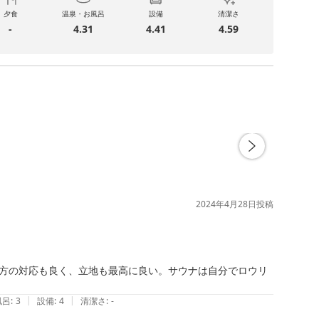
夕食
温泉・お風呂
設備
清潔さ
-
4.31
4.41
4.59
2024年4月28日
投稿
方の対応も良く、立地も最高に良い。サウナは自分でロウリ
|
|
風呂
:
3
設備
:
4
清潔さ
:
-