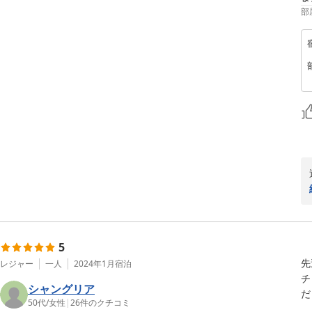
部
5
先
レジャー
一人
2024年1月
宿泊
チ
シャングリア
だ
50代
/
女性
|
26
件のクチコミ