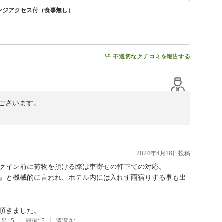
ウンジアクセス付（食事無し）
不適切なクチコミを報告する
うございます。

かさとは反面、ラウンジを含めた館内では、外の喧騒を気
　その点に関して、今回お褒めの言葉をいただけましたこ
2024年4月18日
投稿
クイン前に荷物を預ける際は車寄せの軒下での対応。

ておらず大変申し訳ございませんでした。

』と機械的に言われ、ホテル内には入れず雨宿りする事も出
っております。

いただくか、お部屋のTVからご依頼ください。

頂きました。
|
|
風呂
:
5
設備
:
5
清潔さ
:
-