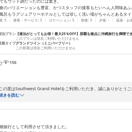
でもウッド調だったのには驚き。

食のバリエーションも豊富、かつスタッフの接客もたいへん人間味あふ
季節の変わり目ですので、ご自愛ください。
風呂もラグジュアリーホテルとしては珍しく洗い場がちゃんとあるタイ
2024-04-21
|
|
|
|
|
屋
:
5
接客・サービス
:
5
ロケーション
:
5
朝食
:
5
夕食
:
-
温泉・お
宿泊プラン
【連泊がとってもお得！最大25％OFF】那覇を拠点に沖縄旅行を満喫で
このプランは現在ご利用いただけません
部屋タイプ
グランドツイン（ミニバーフリー）
この部屋は現在ご利用いただけません
156
この度はSouthwest Grand Hotelをご利用いただき、誠にありがとう
また、お忙しい中このようなご感想をいただき、大変励みになります。　
続きを読む
那覇で十分にご満喫いただける滞在のご提供をモットーとしている私ど
心より安堵いたしました。

婚旅行として利用させて頂きました。

いただいた評価に満足することなく、次回ご利用の際も素敵なお時間を