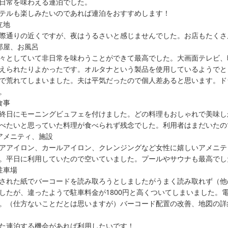
日常を味わえる連泊でした。

たします。

テルも楽しみたいのであれば連泊をおすすめします！

立地

また沖縄へお越しの際は、お気軽にお立ち寄りくださいませ。

際通りの近くですが、夜はうるさいと感じませんでした。お店もたくさ
改めまして、この度のご来館ありがとうございました。

部屋、お風呂

々としていて非日常を味わうことができて最高でした。大画面テレビ、
Southwest Grand Hotel

えられたりよかったです。オルタナという製品を使用しているようでと
レセプション
で荒れてしまいました。夫は平気だったので個人差あると思います。ド
2024-02-20
。

食事

終日にモーニングビュフェを付けました。どの料理もおしゃれで美味し
べたいと思っていた料理が食べられず残念でした。利用者はまだいたので1
アメニティ、施設

アアイロン、カールアイロン、クレンジングなど女性に嬉しいアメニテ
。平日に利用していたので空いていました。プールやサウナも最高でし
駐車場

された紙でバーコードを読み取ろうとしましたがうまく読み取れず（他
したが、違ったようで駐車料金が1800円と高くついてしまいました。
。（仕方ないことだとは思いますが）バーコード配置の改善、地図の詳