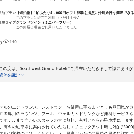
またお会いできます日を、スタッフ一同楽しみにお待ち申し上げておりま
宿泊プラン
【連泊割】1泊あたり5，000円オフ！那覇を拠点に沖縄旅行を満喫でき
Southwest Grand Hotel

このプランは現在ご利用いただけません
宿泊部
部屋タイプ
グランドツイン（ミニバーフリー）
この部屋は現在ご利用いただけません
2024-05-03
110
この度は、Southwest Grand Hotelにご滞在いただきまして誠にあ
続きを読む
沖縄県産の食材にこだわった朝食や

ゆっくりお寛ぎいただけるようこだわったお部屋、サウナなど施設への
す。

テルのエントランス、レストラン、お部屋に至るまでとても雰囲気が良
しかしご意見として頂戴しましたスタッフの対応においては、私共の対
泊者専用のラウンジ、プール、ウェルカムドリンクなど無料サービスや
ございませんでした。

でホテルまで向かいスタッフの方に無料、有料どちらの駐車場にします
今回のご意見を真摯に受け止め、今後このようなことがないようスタッフ
、有料の駐車場に案内されていたらしくチェックアウト時に2泊で300
なお、お部屋の充電器に関しましては、現在貸出品として承っておりま
テルが文句のつけようがないぐらい最高だったのに最後の最後に詐欺に