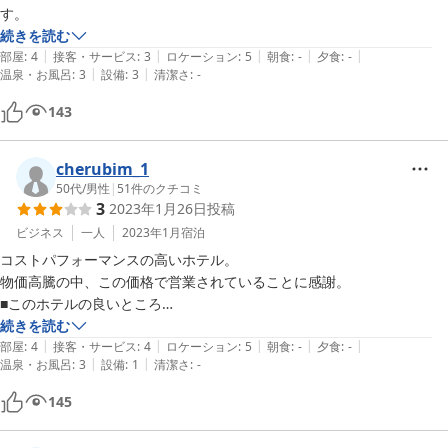
す。
続きを読む
|
|
|
|
|
部屋
:
4
接客・サービス
:
3
ロケーション
:
5
朝食
:
-
夕食
:
-
|
|
温泉・お風呂
:
3
設備
:
3
清潔さ
:
-
143
cherubim_1
50代
/
男性
|
51
件のクチコミ
3
2023年1月26日
投稿
ビジネス
一人
2023年1月
宿泊
コストパフォーマンスの高いホテル。

物価高騰の中、この価格で営業されていることに感謝。

■このホテルの良いところ

・立地が抜群。五反田駅の地下入り口までなら２分で行ける利便性も良
続きを読む
|
|
|
|
|
く荒天時は有難い。

部屋
:
4
接客・サービス
:
4
ロケーション
:
5
朝食
:
-
夕食
:
-
|
|
温泉・お風呂
:
3
設備
:
1
清潔さ
:
-
・周囲にコンビニ、飲食店もよりどり、１分のところにドン・キホーテ
あり。

145
・浴室など古いが良く清掃されており、有りがちな匂いなどは気になら
なかった。
