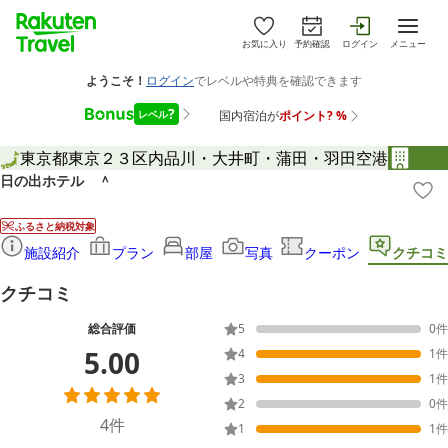
お気に入り
予約確認
ログイン
メニュー
東京都
東京２３区内
品川・大井町・蒲田・羽田空港
日の出ホテル ＾
ふるさと納税対象
施設紹介
プラン
部屋
写真
クーポン
クチコミ
クチコミ
総合評価
5
0
件
5.00
4
1
件
3
1
件
2
0
件
4
件
1
1
件