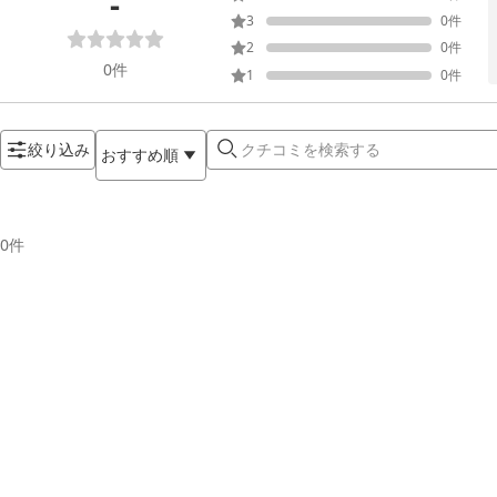
-
3
0
件
2
0
件
0
件
1
0
件
絞り込み
おすすめ順
0
件