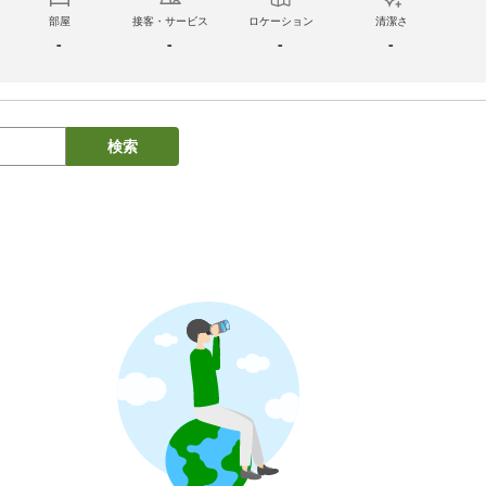
部屋
接客・サービス
ロケーション
清潔さ
-
-
-
-
検索