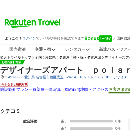
国内宿泊
交通＋宿
レンタカー
高速バス・ツア
楽天トラベルトップ
全国
愛知県
名古屋
栄・錦・名古屋城
デザイナーズア
デザイナーズアパート ｐｏｌａ
〒
451-0066 愛知県 名古屋市西区児玉3-24-14 Ｐｏｌａｒｉｓ101 デザ
ふるさと納税対象
施設紹介
プラン一覧
部屋一覧
写真・動画
(84)
地図・アクセス
お客さまの
クチコミ
総合評価
5
0
件
4
0
件