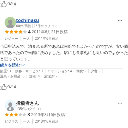
4
tochinasu
60代
/
男性
|
25
件のクチコミ
4
2011年6月21日
投稿
レジャー
一人
2011年6月
宿泊
当日申込みで、泊まれる所であれば何処でもよかったのですが、安い価
格であったので当館に決めました。駅にも食事処にも近いのでよかった
と思っています。

山形に来るときにはまた利用したいと思います。
続きを読む
|
|
|
|
|
部屋
:
3
接客・サービス
:
3
ロケーション
:
4
朝食
:
-
夕食
:
-
|
|
温泉・お風呂
:
3
設備
:
4
清潔さ
:
-
4
投稿者さん
135
件のクチコミ
3
2013年8月6日
投稿
ビジネス
一人
2013年6月
宿泊