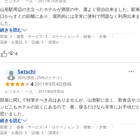
ビジネス
一人
2011年10月
宿泊
山形駅周辺の主立ったホテルが満室の中、運よく宿泊出来ました。駅東
口からすぐの距離にあり、場所的には非常に便利で問題なく利用出来ま
した。
続きを読む
|
|
|
|
|
部屋
:
3
接客・サービス
:
3
ロケーション
:
5
朝食
:
-
夕食
:
-
|
|
温泉・お風呂
:
3
設備
:
3
清潔さ
:
-
4
Satschi
30代
/
男性
|
25
件のクチコミ
4
2011年9月4日
投稿
ビジネス
一人
2011年8月
宿泊
部屋に関して特筆すべき点はありませんが、山形駅に近く、飲食店やコ
ンビニもホテルの近くにあるので、夜、寝るだけなら非常にお手頃だと
思いました。
続きを読む
|
|
|
|
|
部屋
:
3
接客・サービス
:
4
ロケーション
:
5
朝食
:
-
夕食
:
-
|
|
温泉・お風呂
:
3
設備
:
3
清潔さ
:
-