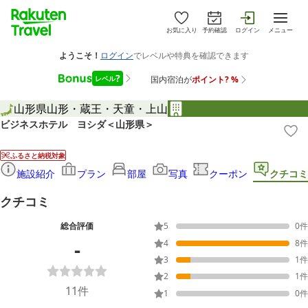
お気に入り
予約確認
ログイン
メニュー
山形県
山形・蔵王・天童・上山
ビジネスホテル ヨシダ＜山形県＞
ふるさと納税対象
施設紹介
プラン
部屋
写真
クーポン
クチコミ
クチコミ
総合評価
5
0
件
-
4
8
件
3
1
件
2
1
件
11
件
1
0
件