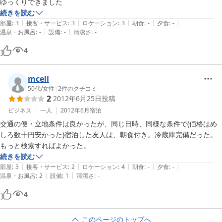
ゆっくりできました
続きを読む
|
|
|
|
|
部屋
:
3
接客・サービス
:
3
ロケーション
:
3
朝食
:
-
夕食
:
-
|
|
温泉・お風呂
:
-
設備
:
-
清潔さ
:
-
4
mcell
50代
/
女性
|
2
件のクチコミ
2
2012年6月25日
投稿
ビジネス
一人
2012年6月
宿泊
交通の便・立地条件は良かったが、同じ日時、同様な条件で(価格はめ
しろ数十円安かった)宿泊した友人は、朝食付き。冷蔵庫完備だった。
もっと検索すればよかった。
続きを読む
|
|
|
|
|
部屋
:
3
接客・サービス
:
2
ロケーション
:
4
朝食
:
-
夕食
:
-
|
|
温泉・お風呂
:
2
設備
:
1
清潔さ
:
-
4
このページのトップへ