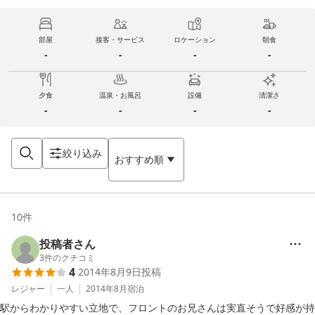
部屋
接客・サービス
ロケーション
朝食
-
-
-
-
夕食
温泉・お風呂
設備
清潔さ
-
-
-
-
絞り込み
おすすめ順
10
件
投稿者さん
3
件のクチコミ
4
2014年8月9日
投稿
レジャー
一人
2014年8月
宿泊
駅からわかりやすい立地で、フロントのお兄さんは実直そうで好感が持