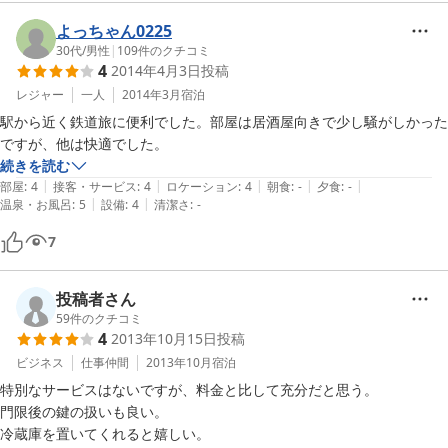
よっちゃん0225
30代
/
男性
|
109
件のクチコミ
4
2014年4月3日
投稿
レジャー
一人
2014年3月
宿泊
駅から近く鉄道旅に便利でした。部屋は居酒屋向きで少し騒がしかった
ですが、他は快適でした。
続きを読む
|
|
|
|
|
部屋
:
4
接客・サービス
:
4
ロケーション
:
4
朝食
:
-
夕食
:
-
|
|
温泉・お風呂
:
5
設備
:
4
清潔さ
:
-
7
投稿者さん
59
件のクチコミ
4
2013年10月15日
投稿
ビジネス
仕事仲間
2013年10月
宿泊
特別なサービスはないですが、料金と比して充分だと思う。

門限後の鍵の扱いも良い。

冷蔵庫を置いてくれると嬉しい。