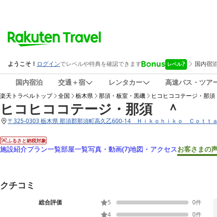
国内宿泊
交通＋宿
レンタカー
高速バス・ツア
楽天トラベルトップ
全国
栃木県
那須・板室・黒磯
ヒコヒココテージ・那須
ヒコヒココテージ・那須 ＾
〒
325-0303 栃木県 那須郡那須町高久乙600-14 Ｈｉｋｏｈｉｋｏ Ｃｏｔ
ふるさと納税対象
施設紹介
プラン一覧
部屋一覧
写真・動画
(7)
地図・アクセス
お客さまの
クチコミ
総合評価
5
0
件
4
0
件