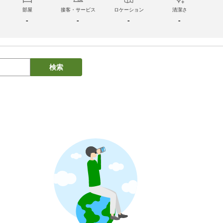
部屋
接客・サービス
ロケーション
清潔さ
-
-
-
-
検索