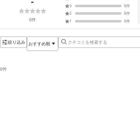
-
3
0
件
2
0
件
0
件
1
0
件
絞り込み
おすすめ順
0
件