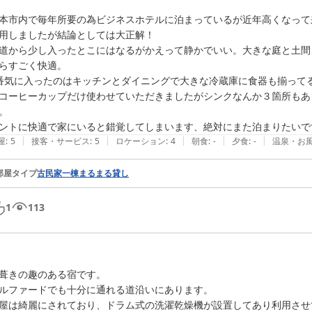
本市内で毎年所要の為ビジネスホテルに泊まっているが近年高くなって
用しましたが結論としては大正解！

道から少し入ったとこにはなるがかえって静かでいい。大きな庭と土間
らすごく快適。

番気に入ったのはキッチンとダイニングで大きな冷蔵庫に食器も揃って
コーヒーカップだけ使わせていただきましたがシンクなんか３箇所もあ
。

ントに快適で家にいると錯覚してしまいます、絶対にまた泊まりたいで
|
|
|
|
|
屋
:
5
接客・サービス
:
5
ロケーション
:
4
朝食
:
-
夕食
:
-
温泉・お
部屋タイプ
古民家一棟まるまる貸し
1
113
葺きの趣のある宿です。

ルファードでも十分に通れる道沿いにあります。

屋は綺麗にされており、ドラム式の洗濯乾燥機が設置してあり利用させ