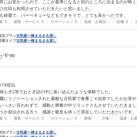
常にお安かったので、ここが基準になると別のところに泊まるのが怖くな
ひ次回も利用させていただきたいと思いました。

も綺麗で、バーベキューなどもできそうで、とても良かったです。
|
|
|
|
|
屋
:
5
接客・サービス
:
5
ロケーション
:
5
温泉・お風呂
:
-
設備
:
5
宿泊プラン
古民家一棟まるまる貸し
部屋タイプ
古民家一棟まるまる貸し
90
0/19宿泊

婦と犬2等でおとぎ話の中に迷い込んだような体験でした。

麗にリノベーションされた素敵な古民家で食事こそ自炊でしたがお茶や
いっさい言われずで、感動と興奮の中リラックスもさせていただきまし
うか宿泊される方々、感謝と敬意を持って滞在していただきたいです。
|
|
|
|
|
屋
:
5
接客・サービス
:
5
ロケーション
:
5
朝食
:
-
夕食
:
-
温泉・お
宿泊プラン
古民家一棟まるまる貸し