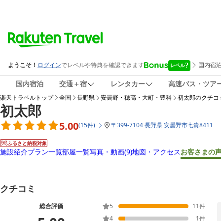
国内宿泊
交通＋宿
レンタカー
高速バス・ツア
楽天トラベルトップ
全国
長野県
安曇野・穂高・大町・豊科
初太郎
のクチコ
初太郎
5.00
(
15
件
)
〒
399-7104 長野県 安曇野市七貴8411
ふるさと納税対象
施設紹介
プラン一覧
部屋一覧
写真・動画
(9)
地図・アクセス
お客さまの
クチコミ
総合評価
5
11
件
4
1
件