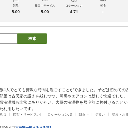
部屋
接客・サービス
ロケーション
朝食
5.00
5.00
4.71
-
検索
族4人でとても贅沢な時間を過ごすことができました。子どは初めての古
部屋は古民家の設えを残しつつ、照明やエアコンは新しく快適でした。

燥洗濯機も非常にありがたい。大量の洗濯物を帰宅前に片付けることが
た利用したいです。
|
|
|
|
|
屋
:
5
接客・サービス
:
4
ロケーション
:
3
朝食
:
-
夕食
:
-
温泉・お
部屋タイプ
古民家一棟まるまる貸し