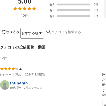
5.00
3
0
件
2
0
件
15
件
1
0
件
絞り込み
おすすめ順
クチコミの投稿画像・動画
12
件
4
家
レジャー
家族
2024年8月
宿泊
お
shunamn
乾
40代
/
男性
|
2
件のクチコミ
ま
部