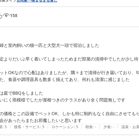
部屋タイプ
古民家一棟まるまる貸し
158
婦と室内飼いの猫一匹と大型犬一頭で宿泊しました

定よりだいぶ早く着いてしまったためまだ部屋の清掃中でしたが少し待
ットOKなので心配はありましたが、隅々まで清掃が行き届いており、匂
た、食器や調理器具も数多く揃えてあり、何れも清潔に感じました

は庭でBBQをしました

いにく雨模様でしたが屋根つきのテラスがあり全く問題無しです

の価格とこの設備でペットOK、しかも特に制約もなく自由にさせてもら
会があったらまたお邪魔したいと思います
|
|
|
|
|
屋
:
5
接客・サービス
:
5
ロケーション
:
5
朝食
:
-
夕食
:
-
温泉・お