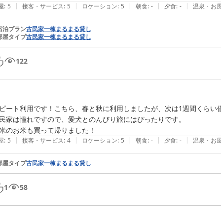
|
|
|
|
|
屋
:
5
接客・サービス
:
5
ロケーション
:
5
朝食
:
-
夕食
:
-
温泉・お
宿泊プラン
古民家一棟まるまる貸し
部屋タイプ
古民家一棟まるまる貸し
122
ピート利用です！こちら、春と秋に利用しましたが、次は1週間くらい借
民家は憧れですので、愛犬とのんびり旅にはぴったりです。

|
|
|
|
|
屋
:
5
接客・サービス
:
4
ロケーション
:
5
朝食
:
-
夕食
:
-
温泉・お
部屋タイプ
古民家一棟まるまる貸し
1
58