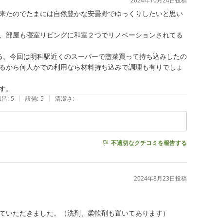
2024年10月24日
投稿
来たのでたまには自然豊かな安曇野でゆっくりしたいと思い
、部屋も寝室リビングに和室２つでリノベーションされてる
る。今回は明科駅近くのスーパーで惣菜買って持ち込みしたの
るから何人かでの利用なら材料持ち込みで調理も有りでしょ
す。
|
|
風呂
:
5
設備
:
5
清潔さ
:
-
不適切なクチコミを報告する
2024年8月23日
投稿
ていただきました。（洗剤、柔軟剤も置いてあります）
