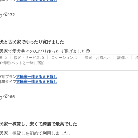
72
犬と古民家でゆったり寛げました
民家で愛犬共々のんびりゆったり寛げました😊
|
|
|
|
|
屋
:
5
接客・サービス
:
5
ロケーション
:
5
温泉・お風呂
:
-
設備
:
-
加情報
:
ペットと一緒に宿泊
宿泊プラン
古民家一棟まるまる貸し
部屋タイプ
古民家一棟まるまる貸し
66
民家一棟貸し、安くて綺麗で最高でした
民家一棟貸しを初めて利用しました。
