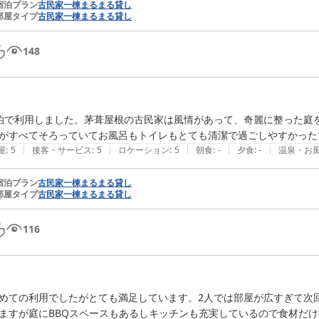
宿泊プラン
古民家一棟まるまる貸し
部屋タイプ
古民家一棟まるまる貸し
148
泊で利用しました。茅葺屋根の古民家は風情があって、奇麗に整った庭
がすべてそろっていてお風呂もトイレもとても清潔で過ごしやすかった
|
|
|
|
|
屋
:
5
接客・サービス
:
5
ロケーション
:
5
朝食
:
-
夕食
:
-
温泉・お
宿泊プラン
古民家一棟まるまる貸し
部屋タイプ
古民家一棟まるまる貸し
116
めての利用でしたがとても満足しています。2人では部屋が広すぎて次
ますが庭にBBQスペースもあるしキッチンも充実しているので食材だ