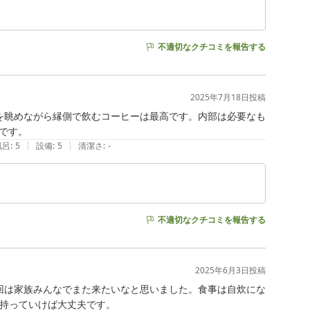
不適切なクチコミを報告する
2025年7月18日
投稿
を眺めながら縁側で飲むコーヒーは最高です。内部は必要なも
です。
|
|
風呂
:
5
設備
:
5
清潔さ
:
-
不適切なクチコミを報告する
2025年6月3日
投稿
回は家族みんなでまた来たいなと思いました。食事は自炊にな
け持っていけば大丈夫です。