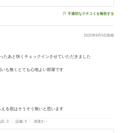
不適切なクチコミを報告する
2025年9月5日
投稿
ったあと快くチェックインさせていただきました

いも無くとても心地よい部屋です

える宿はそうそう無いと思います

|
|
風呂
:
3
設備
:
5
清潔さ
:
-