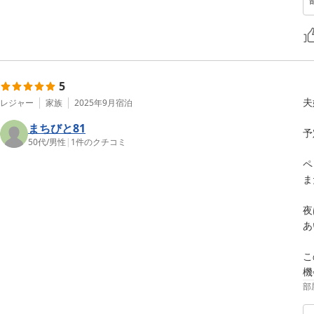
5
夫
レジャー
家族
2025年9月
宿泊
まちびと81
予
50代
/
男性
|
1
件のクチコミ
ペ
ま
夜
あ
こ
機
部