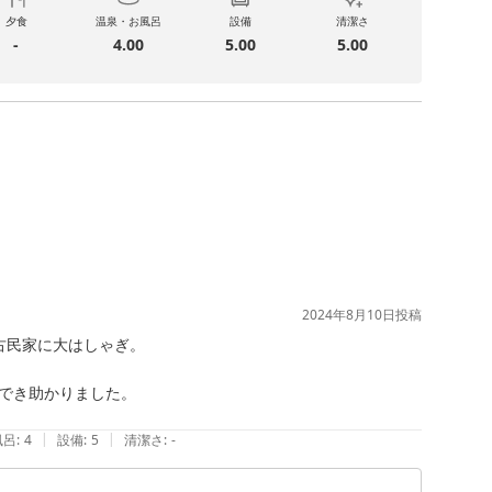
夕食
温泉・お風呂
設備
清潔さ
-
4.00
5.00
5.00
2024年8月10日
投稿
民家に大はしゃぎ。

でき助かりました。

|
|
風呂
:
4
設備
:
5
清潔さ
:
-