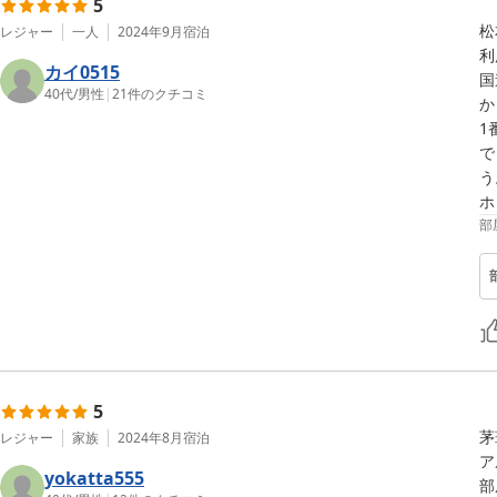
5
松
レジャー
一人
2024年9月
宿泊
利
カイ0515
国
40代
/
男性
|
21
件のクチコミ
か
1
で
う
ホ
部
5
茅
レジャー
家族
2024年8月
宿泊
ア
yokatta555
部