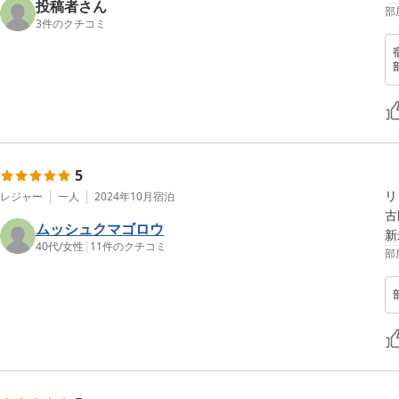
投稿者さん
部
3
件のクチコミ
5
リ
レジャー
一人
2024年10月
宿泊
古
ムッシュクマゴロウ
40代
/
女性
|
11
件のクチコミ
部