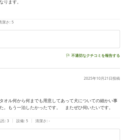
ります。

清潔さ
:
5
不適切なクチコミを報告する
2025年10月21日
投稿
タオル何から何までも用意してあって犬についての細かい事
た。もう一泊したかったです。　またぜひ伺いたいです。

|
|
風呂
:
3
設備
:
5
清潔さ
:
-