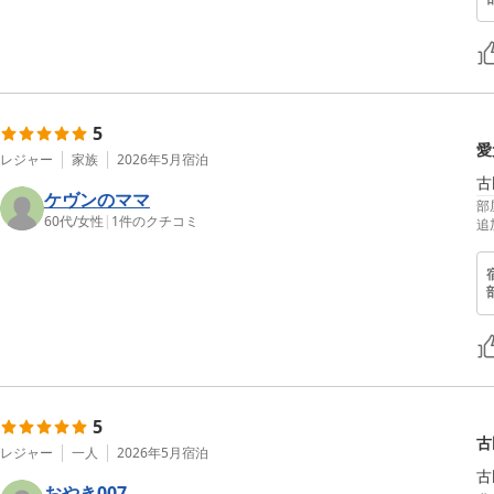
5
愛
レジャー
家族
2026年5月
宿泊
古
ケヴンのママ
部
60代
/
女性
|
1
件のクチコミ
追
5
古
レジャー
一人
2026年5月
宿泊
古
おやき007