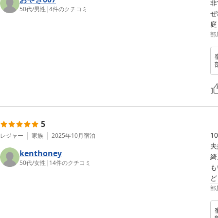
非
50代
/
男性
|
4
件のクチコミ
ぜ
庭
部
5
1
レジャー
家族
2025年10月
宿泊
夫
kenthoney
綺
50代
/
女性
|
14
件のクチコミ
も
ど
部