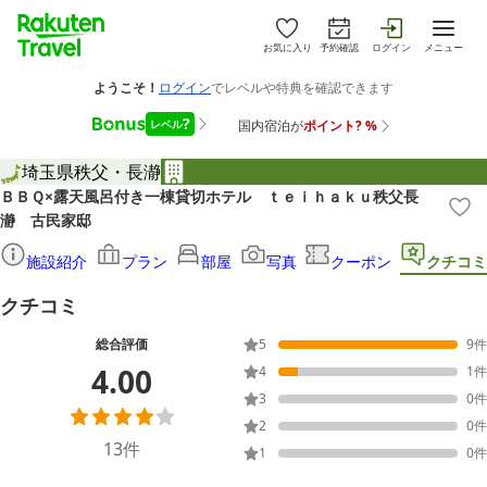
お気に入り
予約確認
ログイン
メニュー
埼玉県
秩父・長瀞
ＢＢＱ×露天風呂付き一棟貸切ホテル ｔｅｉｈａｋｕ秩父長
瀞 古民家邸
施設紹介
プラン
部屋
写真
クーポン
クチコミ
クチコミ
総合評価
5
9
件
4.00
4
1
件
3
0
件
2
0
件
13
件
1
0
件