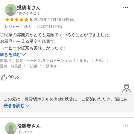
また是非皆様でお越しください。心よりお待ちしております。
投稿者さん
ＢＢＱ×露天風呂付き一棟貸切ホテル ｔｅｉｈａｋｕ秩父長瀞
1
件のクチコミ
古民家邸
5
2023年11月18日
投稿
2026-01-17
レジャー
恋人
2023年11月
宿泊
古民家の雰囲気がとても素敵でくつろぐことができました。

お風呂から見る星空も綺麗で、

コーヒーや紅茶も美味しかったです！

また利用させてください！
続きを読む
|
|
|
|
|
部屋
:
5
接客・サービス
:
5
ロケーション
:
5
朝食
:
-
夕食
:
-
|
|
温泉・お風呂
:
5
設備
:
5
清潔さ
:
-
55
この度は一棟貸切ホテルteihaku秩父に、ご宿泊いただき、誠にあ
りがとうございました。

続きを読む
古民家の雰囲気の中でゆっくりおくつろぎいただけたとのこと、大
変嬉しく思います。

また、当宿自慢のお風呂からの星空やコーヒー・紅茶もお楽しみい
投稿者さん
ただけたようで何よりです。

1
件のクチコミ