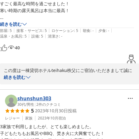
お越しを心よりお待ちしております。
すごく最高な時間を過ごせました！

寒い時期の露天風呂は本当に最高！

ＢＢＱ×露天風呂付き一棟貸切ホテル ｔｅｉｈａｋｕ秩父長瀞
古民家邸
焚き火で美味しいご飯も食べれました。

続きを読む
2026-01-17
|
|
|
|
|
また泊まりたいです！
部屋
:
5
接客・サービス
:
5
ロケーション
:
5
朝食
:
-
夕食
:
-
|
|
温泉・お風呂
:
5
設備
:
5
清潔さ
:
-
40
この度は一棟貸切ホテルteihaku秩父にご宿泊いただきまして誠に
ありがとうございました。冬ならではの宿での時間をお過ごしにな
続きを読む
られたとのことで、私どもも嬉しく思います。秩父は四季折々の観
光や景色が楽しめる土地ですので、またぜひいらしてください。心
よりお待ちしております。
shunshun303
30代
/
男性
|
2
件のクチコミ
ＢＢＱ×露天風呂付き一棟貸切ホテル ｔｅｉｈａｋｕ秩父長瀞
5
2023年10月30日
投稿
古民家邸
レジャー
家族
2023年10月
宿泊
2026-01-17
3家族で利用しましたが、とても楽しめました。

子どもたちもお風呂やBBQ、焚き火に大興奮でした！
