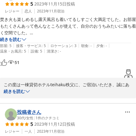
5
2023年11月15日
投稿
ぜひまた季節を変えて、違った表情の古民家時間を味わいにいらし
てください。心よりお待ちしております。
レジャー
恋人
2023年11月
宿泊
焚き火も楽しめるし露天風呂も着いてるしすごく大満足でした。お部屋
ＢＢＱ×露天風呂付き一棟貸切ホテル ｔｅｉｈａｋｕ秩父長瀞
もたくさんあって色んなところが使えて、自分のおうちみたいに落ち着
古民家邸
く空間でした。

2026-01-17
続きを読む
|
|
|
|
|
部屋
:
5
接客・サービス
:
5
ロケーション
:
3
朝食
:
-
夕食
:
-
|
|
温泉・お風呂
:
5
設備
:
5
清潔さ
:
-
51
この度は一棟貸切ホテルteihaku秩父に、ご宿泊いただき、誠にあ
りがとうございました。

続きを読む
焚き火や露天風呂を満喫していただけたとのこと、大変嬉しく思い
ます。

また、お部屋の広さや造りも落ち着くと感じていただけたことは、
投稿者さん
私たちにとって何よりの励みです。

30代
/
女性
|
1
件のクチコミ
5
2023年11月12日
投稿
ぜひまた日常を離れて、ゆっくりしにいらしてください。

季節が変わると、宿での楽しみ方もまた違ってきますので、またの
レジャー
一人
2023年11月
宿泊