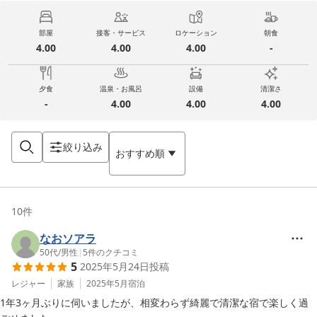
部屋
接客・サービス
ロケーション
朝食
4.00
4.00
4.00
-
夕食
温泉・お風呂
設備
清潔さ
-
4.00
4.00
4.00
絞り込み
おすすめ順
10
件
なおソアラ
50代
/
男性
|
5
件のクチコミ
5
2025年5月24日
投稿
レジャー
家族
2025年5月
宿泊
1年3ヶ月ぶりに伺いましたが、相変わらず綺麗で清潔な宿で楽しく過