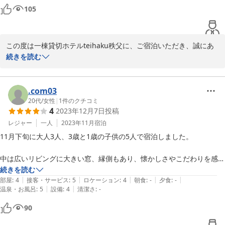
露天風呂は最高でした！

105
アメニティの緑茶や自家焙煎コーヒーなどもとても良かったです。
この度は一棟貸切ホテルteihaku秩父に、ご宿泊いただき、誠にあ
りがとうございました。

続きを読む
古民家ならではのくつろげる空間や景色など存分に楽しんでいただ
けて何よりです。

また、自家焙煎コーヒーや緑茶などのアメニティもご満足いただけ
.com03
て安心しました。

20代
/
女性
|
1
件のクチコミ
4
2023年12月7日
投稿
ぜひ次回はご友人の皆さまと、また違った賑やかな時間をお過ごし
ください。

レジャー
一人
2023年11月
宿泊
再びお迎えできる日を心よりお待ちしております。
11月下旬に大人3人、3歳と1歳の子供の5人で宿泊しました。

ＢＢＱ×露天風呂付き一棟貸切ホテル ｔｅｉｈａｋｕ秩父長瀞
中は広いリビングに大きい窓、縁側もあり、懐かしさやこだわりを感じ
古民家邸
るあたたかい雰囲気のお部屋でした。

続きを読む
2026-01-17
|
|
|
|
|
空間が広く開放的なお部屋なので、訪問した時期は少し肌寒く感じまし
部屋
:
4
接客・サービス
:
5
ロケーション
:
4
朝食
:
-
夕食
:
-
|
|
温泉・お風呂
:
5
設備
:
4
清潔さ
:
-
たが、暖房機器が十分にありましたので活用させていただきました。

90
キッチンは広くて使いやすかったですし、子供用食器や補助便座もあっ
たので、子連れでも不自由なく過ごすことが出来ました。
