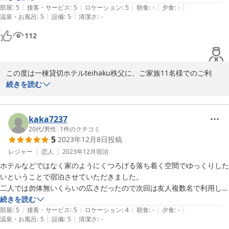
2026-01-17
|
|
|
|
|
と思います。

部屋
:
5
接客・サービス
:
5
ロケーション
:
5
朝食
:
-
夕食
:
-
|
|
温泉・お風呂
:
5
設備
:
5
清潔さ
:
-
1泊じゃ、物足りませんでした。

両親も気に入っていたので、また利用したいと思っています。
112
この度は一棟貸切ホテルteihaku秩父に、ご家族11名様でのご利
用、誠にありがとうございました。

続きを読む
大人数でお集まりいただき、古民家ならではの懐かしさや居心地の
良さを感じていただけたとのこと、とても嬉しく拝見いたしまし
た。

kaka7237
ご家族皆さまでゆったりとお過ごしいただけたこと、またご両親様
20代
/
男性
|
1
件のクチコミ
5
2023年12月8日
投稿
にも気に入っていただけたことは、私たちにとって何よりの喜びで
す。

レジャー
恋人
2023年12月
宿泊
ぜひ次回はもう少し長く、皆さまでの時間をお楽しみください。心
ホテルなどではなく家のようにくつろげる落ち着く空間でゆっくりした
よりお待ちしております。
いということで宿泊させていただきました。

二人では勿体無いくらいの広さだったので次回は友人複数名で利用した
ＢＢＱ×露天風呂付き一棟貸切ホテル ｔｅｉｈａｋｕ秩父長瀞
いと思いました！

続きを読む
古民家邸
|
|
|
|
|
古民家らしい建物のしっかりした梁がかっこよかったです、清潔感のあ
部屋
:
5
接客・サービス
:
5
ロケーション
:
4
朝食
:
-
夕食
:
-
2026-01-17
|
|
温泉・お風呂
:
5
設備
:
5
清潔さ
:
-
るキッチンや東京ではみることのできないきれいな星空を眺めながらの