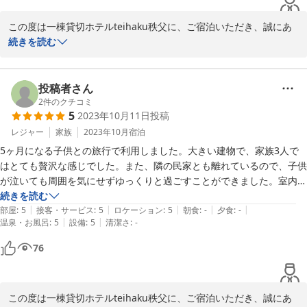
この度は一棟貸切ホテルteihaku秩父に、ご宿泊いただき、誠にあ
お風呂は洗い場が広く使いやすく、露天風呂は大人も子供も心地よかっ
りがとうございました。

続きを読む
たです。

小さなお子さまたちも含め、皆さまで楽しくお過ごしいただけたと
洗面台にコロコロがあると、グループで来た際に便利だと思います。

のこと、大変嬉しく思います。古民家の雰囲気や露天風呂、キッチ
ン設備、お子さま向け備品なども快適にご利用いただけたようで安
投稿者さん
子供たちも終始テンションが高く、見ているこちらとしてもとても微笑
心しました。

2
件のクチコミ
ましかったです。

5
2023年10月11日
投稿
また、洗面台の備品についての貴重なご意見もありがとうございま
素敵な時間を過ごすことが出来ました。

す。今後の備品検討の参考にさせていただきます。

レジャー
家族
2023年10月
宿泊
ぜひまた機会がございましたら、季節を変えて遊びにいらしてくだ
お茶やコーヒーも美味しくいただきました！

5ヶ月になる子供との旅行で利用しました。大きい建物で、家族3人で
さい。心よりお待ちしております。
はとても贅沢な感じでした。また、隣の民家とも離れているので、子供
が泣いても周囲を気にせずゆっくりと過ごすことができました。室内は
ＢＢＱ×露天風呂付き一棟貸切ホテル ｔｅｉｈａｋｕ秩父長瀞
土間と段差があるので、動き始めぐらいの子は落ちないよう注意が必要
続きを読む
古民家邸
|
|
|
|
|
かもしれません。

部屋
:
5
接客・サービス
:
5
ロケーション
:
5
朝食
:
-
夕食
:
-
2026-01-17
|
|
温泉・お風呂
:
5
設備
:
5
清潔さ
:
-
お風呂は露天風呂で五右衛門風呂が2つあります。静かな環境で星を見
ながらのんびりできました。

76
朝は宿にある自家焙煎のコーヒーを飲みましたが、おいしかったです。
大きな窓から部屋に朝日が入る雰囲気も素敵でした。
この度は一棟貸切ホテルteihaku秩父に、ご宿泊いただき、誠にあ