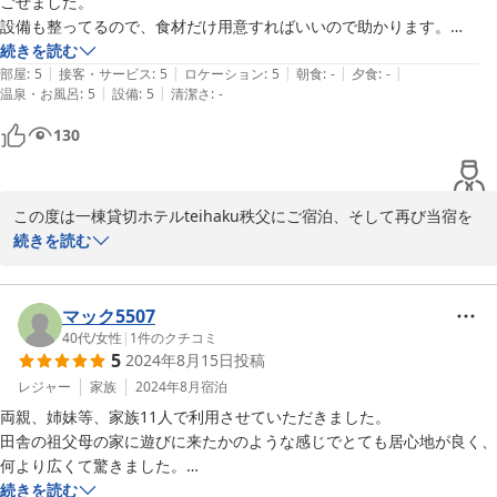
ごせました。

設備も整ってるので、食材だけ用意すればいいので助かります。

お風呂のくつろぎチェアで見る星空もいいと思うので冬もおすすめで
続きを読む
|
|
|
|
|
す。
部屋
:
5
接客・サービス
:
5
ロケーション
:
5
朝食
:
-
夕食
:
-
|
|
温泉・お風呂
:
5
設備
:
5
清潔さ
:
-
130
この度は一棟貸切ホテルteihaku秩父にご宿泊、そして再び当宿を
お選びいただき誠にありがとうございました。季節を変えてお越し
続きを読む
いただけたことを大変嬉しく思います。

変わらず清潔さや設備面にご満足いただけたとのお言葉、何よりの
励みになります。また冬の当宿の楽しみ方まで口コミでご紹介いた
マック5507
だきありがとうございます。魅力を感じていただけたことが何より
40代
/
女性
|
1
件のクチコミ
5
2024年8月15日
投稿
です。

またぜひ違う季節にもお越しください。心よりお待ちしておりま
レジャー
家族
2024年8月
宿泊
す。
両親、姉妹等、家族11人で利用させていただきました。

田舎の祖父母の家に遊びに来たかのような感じでとても居心地が良く、
ＢＢＱ×露天風呂付き一棟貸切ホテル ｔｅｉｈａｋｕ秩父長瀞
何より広くて驚きました。

古民家邸
家族4人だともったいないぐらいの広さなので、大人数での利用がいい
続きを読む