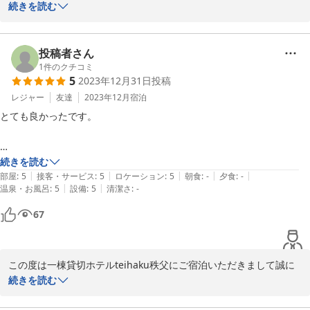
りがとうございました。

続きを読む
小さなお子様とのご旅行で、周囲を気にせずゆったりお過ごしいた
だけたとのこと、大変安心いたしました。

古民家ならではの土間や段差についてもご理解のうえお過ごしいた
投稿者さん
だき、ありがとうございます。実際のご感想を共有していただけた
1
件のクチコミ
5
2023年12月31日
投稿
ことは、今後ご利用を検討される方への大変参考になるお声です。

ぜひまた季節を変えて、ご家族でお越しください。心よりお待ちし
レジャー
友達
2023年12月
宿泊
ております。
とても良かったです。

ＢＢＱ×露天風呂付き一棟貸切ホテル ｔｅｉｈａｋｕ秩父長瀞
古民家邸
続きを読む
2026-01-17
|
|
|
|
|
部屋
:
5
接客・サービス
:
5
ロケーション
:
5
朝食
:
-
夕食
:
-
|
|
温泉・お風呂
:
5
設備
:
5
清潔さ
:
-
67
この度は一棟貸切ホテルteihaku秩父にご宿泊いただきまして誠に
ありがとうございました。また貴重なお時間をいただき、嬉しいお
続きを読む
言葉をお寄せいただき、感謝申し上げます。
