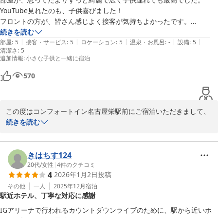
YouTube見れたのも、子供喜びました！

ロビーのウェルカムドリンクサービスにつきましても、コーヒーの
フロントの方が、皆さん感じよく接客が気持ちよかったです。

ほかソフトドリンクやスープなどをご用意しており、ご滞在中のひ
タクシーの確認も、外に出て見送りまでして頂き、感謝しています。

続きを読む
とときにお役立ていただけましたら幸いです。

|
|
|
|
|
また利用したいです。
部屋
:
5
接客・サービス
:
5
ロケーション
:
5
温泉・お風呂
:
-
設備
:
5
清潔さ
朝の時間帯にはスムージーもご用意しております。

:
5
追加情報
:
小さな子供と一緒に宿泊
また、お部屋の広さにつきましてもご満足いただけたとのこと、大
570
変うれしく思っております。

今後も快適にお過ごしいただけるホテルを目指してまいります。

この度はコンフォートイン名古屋栄駅前にご宿泊いただきまして、
コンフォートイン名古屋栄駅前
誠にありがとうございました。

続きを読む
また、ご感想をお寄せくださいましたこと、重ねて御礼申し上げま
2026-01-15
す。

きはちす124
数々のお褒めの言葉を頂戴することができ、大変嬉しく存じます。

20代
/
女性
|
4
件のクチコミ
4
2026年1月2日
投稿
対応をいたしましたスタッフや、メンテナンスや清掃を行っており
ます客室スタッフ一同、いただきましたお声を励みに今後も尽力し
その他
一人
2025年12月
宿泊
駅近ホテル、丁寧な対応に感謝
て参ります。

IGアリーナで行われるカウントダウンライブのために、駅から近いホ