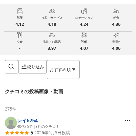
部屋
接客・サービス
ロケーション
朝食
4.12
4.18
4.24
4.36
夕食
温泉・お風呂
設備
清潔さ
-
3.97
4.07
4.06
絞り込み
おすすめ順
クチコミの投稿画像・動画
275
件
レイ6254
40代
/
女性
|
3
件のクチコミ
5
2026年4月5日
投稿