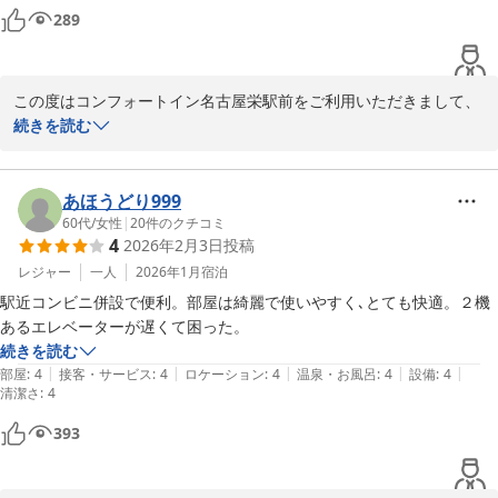
ませ。

289
お客様のまたのご来館を、スタッフ一同お待ち申し上げておりま
す。
コンフォートイン名古屋栄駅前
この度はコンフォートイン名古屋栄駅前をご利用いただきまして、
2026-04-23
誠にありがとうございます。

続きを読む
また、ご感想をお寄せくださいましたこと、重ねて御礼申し上げま
す。

あほうどり999
当ホテルは名古屋一の繁華街、栄の真ん中にあり買い物や観光、お
60代
/
女性
|
20
件のクチコミ
4
2026年2月3日
投稿
仕事にも便利な立地でございます。

ウィメンズマラソンの会場となるバンテリンドームまでは地下鉄栄
レジャー
一人
2026年1月
宿泊
駅から一本とイベント会場への立地も抜群でございます。

駅近コンビニ併設で便利。部屋は綺麗で使いやすく､とても快適。２機
あるエレベーターが遅くて困った。
また来年、ウィメンズマラソンの時期にも当ホテルをご利用いただ
続きを読む
けましたら幸いでございます。

|
|
|
|
|
部屋
:
4
接客・サービス
:
4
ロケーション
:
4
温泉・お風呂
:
4
設備
:
4
清潔さ
お客様の次回のご宿泊を、スタッフ一同心よりお待ち申し上げてお
:
4
ります。
393
コンフォートイン名古屋栄駅前
2026-03-23