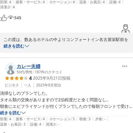
|
|
|
|
|
4階と低層だったせいか、暴走族の音に悩まされました。窓を閉めても
部屋
:
4
接客・サービス
:
4
ロケーション
:
4
温泉・お風呂
:
4
設備
:
4
清潔さ
コンサートの際に数多くのホテルをご利用されている中で、「今後
:
4
凄い音。こういう都会にも走り屋が来るのかと驚き。何回もくるので睡
も利用したい」とのお言葉をいただけたことは、私どもにとって大
眠妨害されて悔しいです。

545
きな喜びでございます。

お部屋はシングルでしたがけっこうゆとりがあります。

パジャマがロングタイプの上だけ。

次回お越しの際も快適にお過ごしいただけるよう、スタッフ一同さ
アメニティもメイク落としや化粧水などもあり、フロントのドリンクバ
この度は、数あるホテルの中よりコンフォートイン名古屋栄駅前を
らなるサービス向上に努めてまいります。

ーには味噌汁やコーンスープがあるのでコンビニでおにぎり買っていた
お選びいただき、誠にありがとうございます。

続きを読む
またのご来館を心よりお待ちしております。
だきました。

また、お忙しい中ご投稿をいただきまして、心より御礼申し上げま
また利用したいけど、階は選べなさそうだから、走り屋対策で耳栓持参
コンフォートイン名古屋栄駅前
す。

お勧めします。
2025-12-11
カレー夫婦
アクセス面や館内の清潔さ、フロントスタッフの対応につきまして
50代
/
男性
|
187
件のクチコミ
4
2025年9月21日
投稿
お褒めの言葉を頂戴し、大変嬉しく拝読いたしました。

アメニティ類やドリンクバーも便利にご利用いただけたとのこと、
ビジネス
一人
2025年9月
宿泊
何よりでございます。

清掃なしのプランでした。

タオル類の交換がありますので2泊程度だと全く問題なし。

一方で、近隣の車両音によりゆっくりお休みいただけなかったとの
朝食にエビフライサンドが付くプランでしたので毎朝フロントで受け渡
こと、心よりお詫び申し上げます。

し。無料のコーヒーと一緒に部屋で食べました。名古屋らしいエビフラ
続きを読む
騒音に関しては、フロアの位置や当日の状況により影響が出てしま
|
|
|
|
|
イサンドでおいしかったです。

部屋
:
4
接客・サービス
:
4
ロケーション
:
5
朝食
:
3
夕食
:
-
う場合がございます。

|
|
温泉・お風呂
:
3
設備
:
4
清潔さ
:
-
高層階や通りに面していないお部屋などご希望の場合は事前にお知
部屋は広くはありませんが清潔感あって良かったです。
