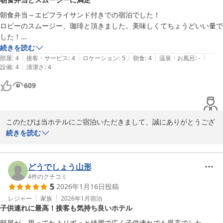
またのお越しをスタッフ一同心よりお待ち申し上げております。
朝食弁当～エビフライサンド付きでの宿泊でした！

コンフォートイン名古屋栄駅前
ロビーのスムージー、珈琲と頂きました。美味しくてちょうどいい量で
2026-03-03
した！

部屋も必要にして十分な広さ！　キャリーバックを広げるスペースも確
続きを読む
|
|
|
|
|
保できます。満足！
部屋
:
4
接客・サービス
:
4
ロケーション
:
5
朝食
:
4
温泉・お風呂
:
-
|
設備
:
4
清潔さ
:
4
609
このたびは当ホテルにご宿泊いただきまして、誠にありがとうござ
います。

続きを読む
また、ご感想をお寄せくださいましたこと、重ねて御礼申し上げま
す。

どうでしょう山形
ご利用いただいた朝食弁当は、WEB予約限定プランとして名古屋名
4
件のクチコミ
5
2026年1月16日
投稿
物のエビフライを使用したサンドイッチをご用意しております。

他にも天むすのお弁当など、名古屋らしさを感じていただけるメニ
レジャー
家族
2026年1月
宿泊
子供連れに最高！接客も気持ち良いホテル
ューをご用意しておりますので、次回ご宿泊の際もぜひお楽しみく
ださい。

部屋が、思ってたよりずっと綺麗で広く子供連れでも最高でした。
