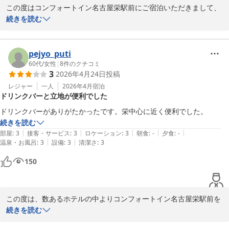
この度はコンフォートイン名古屋栄駅前にご宿泊いただきまして、
誠にありがとうございました。

続きを読む
また、ご感想をお寄せくださいましたこと、重ねて御礼申し上げま
す。

pejyo_puti
ご宿泊時にはエレベーターについてご不便をおかけし申し訳ござい
60代
/
女性
|
8
件のクチコミ
3
2026年4月24日
投稿
ませんでした。

特に混雑が予想される朝の時間につきましては下り限定で、午前11
レジャー
一人
2026年4月
宿泊
ドリンクバーと立地が便利でした
時まで非常階段を解放しております。

お手荷物が多い場合はご利用いただきにくいと存じますが、こちら
ドリンクバーがありがたかったです。栄中心に近く便利でした。
もご活用いただけましたら幸いでございます。

続きを読む
|
|
|
|
|
部屋
:
3
接客・サービス
:
3
ロケーション
:
3
朝食
:
-
夕食
:
-
また、名古屋にお越しの際はコンフォートイン名古屋栄駅前を何卒
|
|
温泉・お風呂
:
3
設備
:
3
清潔さ
:
3
よろしくお願い申し上げます。
150
コンフォートイン名古屋栄駅前
2026-02-07
この度は、数あるホテルの中よりコンフォートイン名古屋栄駅前を
お選びいただき、誠にありがとうございます。

続きを読む
また、ご感想をお寄せくださいましたこと、重ねて御礼申し上げま