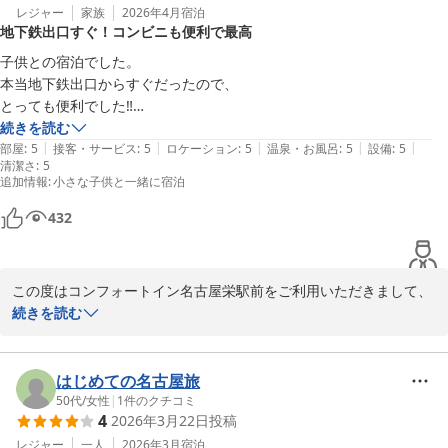
レジャー
家族
2026年4月
宿泊
地下鉄出口すぐ！コンビニも便利で最高
子供との宿泊でした。

本当地下鉄出口からすぐだったので、

とっても便利でした‼︎

しかも下にはコンビニ‼︎

続きを読む
|
|
|
|
|
荷物配送用の段ボールも販売してくれるので

部屋
:
5
接客・サービス
:
5
ロケーション
:
5
温泉・お風呂
:
5
設備
:
5
清潔さ
:
5
増えた荷物も手間なく配送してもらえて、

追加情報
:
小さな子供と一緒に宿泊
最高でした‼︎

名古屋行くならまた絶対コチラを利用させてもらいます‼︎

432
この度はコンフォートイン名古屋栄駅前をご利用いただきまして、
誠にありがとうございます。

続きを読む
当ホテルは名古屋市営地下鉄東山線、名城線「栄」駅２番出口から
徒歩1分の場所にあり、観光やビジネスにも便利な立地にございま
はじめての名古屋旅
す。

50代
/
女性
|
1
件のクチコミ
4
2026年3月22日
投稿
快適にお過ごしいただけた様子がうかがえ、大変嬉しく存じます。

レジャー
一人
2026年3月
宿泊