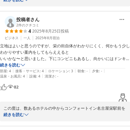
いただいたご意見を参考にし、より一層のサービス向上に努めてま
いりますので、末永く当ホテルをご愛顧いただけましたら幸いでご
投稿にてお褒めの言葉を賜りましたこと、恐縮でございます。

ざいます。

いただきましたお声はフロントスタッフや清掃スタッフにも共有
投稿者さん
次回またお目にかかれますことを、スタッフ一同心よりお待ち申し
し、今後の励みにさせていただきます。

2
件のクチコミ
4
2025年8月25日
投稿
上げております。
秋になり、またスムージーのメニューも更新いたしました。

ビジネス
一人
2025年8月
宿泊
2025-09-25
季節ごとに内容を変えて提供をいたしておりますので、次にご宿泊
立地はよいと思うのですが、栄の街自体がわかりにくく、何かもう少し
いただいた際もぜひご賞味いただきたく存じます。

わかりやすい案内をしてもらええると

いいかな〜と思いました。下にコンビニもあるし、向かいにはドンキも
これからも、お客様にご満足いただけますよう、より一層のサービ
あるので便利です。

続きを読む
ス向上に努めて参ります。

|
|
|
|
|
街が騒がしいのはしょうがないですが、眠ることはできました。
部屋
:
4
接客・サービス
:
4
ロケーション
:
3
朝食
:
-
夕食
:
-
また名古屋にお越しの際も、コンフォートイン名古屋栄駅前を何卒
|
|
温泉・お風呂
:
4
設備
:
4
清潔さ
:
-
よろしくお願い申し上げます。
82
2025-09-23
この度は、数あるホテルの中からコンフォートイン名古屋栄駅前を
お選びいただき、誠にありがとうございます。

続きを読む
また、ご感想をお寄せくださいましたこと、重ねて御礼申し上げま
す。
