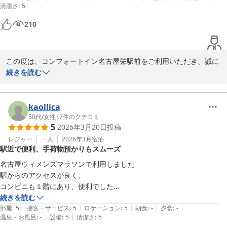
清潔さ
利用くださいませ。

:
5
210
これからも皆様が快適にお過ごしいただけますよう、さらなるサー
ビス向上を目指して努めてまいります。

今後ともコンフォートイン名古屋栄駅前ならびに全国のコンフォー
この度は、コンフォートイン名古屋栄駅前をご利用いただき、誠に
トホテルをご愛顧賜りますよう、お願い申し上げます。

ありがとうございます。

続きを読む
お客様のまたのご来館を心よりお待ちしております。
また、ご感想をお寄せくださいましたこと、重ねて御礼申し上げま
コンフォートイン名古屋栄駅前
す。

2026-04-27
kaollica
立地やスタッフの対応、設備面につきましてお褒めの言葉を頂戴す
50代
/
女性
|
7
件のクチコミ
5
2026年3月20日
投稿
ることができ、スタッフ一同大変励みになります。

レジャー
一人
2026年3月
宿泊
駅近で便利、手荷物預かりもスムーズ
当ホテルは地下鉄栄駅2番出口よりすぐに位置しており観光、ビジ
ネス、イベントなど多様なニーズにお応えできる立地となっており
名古屋ウィメンズマラソンで利用しました

ます。

駅からのアクセスが良く、

今後とも皆様に安心してご利用いただけるホテルを目指し、サービ
コンビニも１階にあり、便利でした

ス向上に努めてまいります。

手荷物預かりもスムーズで、ありがたかったです
続きを読む
|
|
|
|
|
部屋
:
5
接客・サービス
:
5
ロケーション
:
5
朝食
:
-
夕食
:
-
また名古屋にお越しの際には、ぜひ当ホテルへ足をお運びください
|
|
温泉・お風呂
:
-
設備
:
5
清潔さ
:
5