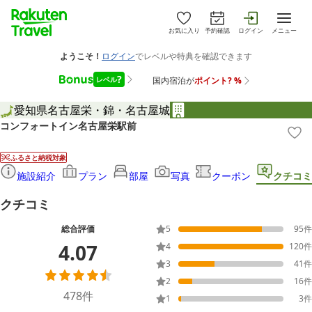
お気に入り
予約確認
ログイン
メニュー
愛知県
名古屋
栄・錦・名古屋城
コンフォートイン名古屋栄駅前
ふるさと納税対象
施設紹介
プラン
部屋
写真
クーポン
クチコミ
クチコミ
総合評価
5
95
件
4.07
4
120
件
3
41
件
2
16
件
478
件
1
3
件