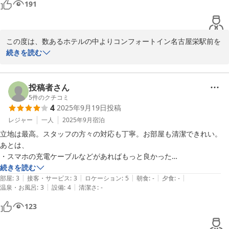
191
らせいただけましたら可能な限りご希望に添ったお部屋をご用意さ
スチームアイロンの備え付けがあり、使用しました。

せていただきますのでお気軽にお申し付けくださいませ。

PCなどをハードに使用する場合、デスクでなるテーブル的な物ですの
またフロント階にございますトイレの水圧につきましても改めて点
この度は、数あるホテルの中よりコンフォートイン名古屋栄駅前を
でやや使いにくいかも知れません。

検メンテナンスを進めてまいります。

お選びいただき、誠にありがとうございます。

続きを読む
貴重なご意見をありがとうございました。

また、お忙しい中ご投稿をいただきまして、心より御礼申し上げま
立地は、栄のど真ん中、駅近、コンビニ直結で便利でした。
す。

次回、名古屋へお越しの際にも当館をご検討いただけますと幸いで
投稿者さん
ございます。

文面より快適にお過ごしいただけた様子がうかがえ、大変嬉しく存
5
件のクチコミ
4
2025年9月19日
投稿
またのご来館を、スタッフ一同心よりお待ち申し上げております。
じます。

レジャー
一人
2025年9月
宿泊
コンフォートイン名古屋栄駅前
名古屋名物のエビフライサンドもお気に召していただけたようで何
立地は最高。スタッフの方々の対応も丁寧。お部屋も清潔できれい。

2025-11-20
よりでございました。

あとは、

・スマホの充電ケーブルなどがあればもっと良かった

ご指摘のデスクに関しましては、当ホテルではシングルスタンダー
・室内用スリッパは定期的に替えてほしかった(連泊中、取り替えナシ
続きを読む
ドルームにデスクのご用意がございます。

|
|
|
|
|
だった)

部屋
:
3
接客・サービス
:
3
ロケーション
:
5
朝食
:
-
夕食
:
-
ベッド幅は狭くなりますがパソコンなどのご利用にはシングルスタ
|
|
温泉・お風呂
:
3
設備
:
4
清潔さ
:
-
これくらいでしょうか。

ンダードルームが便利な場合もございますので、ご検討くださいま
123
せ。
