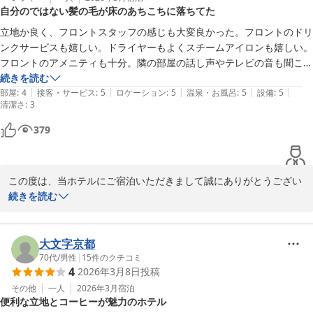
自分のではない髪の毛が床のあちこちに落ちてた
これからもお客様の言葉に慢心することなく、快適な施設の維持と
接客サービスの向上に努めて参ります。

立地か良く、フロントスタッフの感じも大変良かった。フロントのドリ
ンクサービスも嬉しい。ドライヤーもよくスチームアイロンも嬉しい。
お客様のまたのご来館を、スタッフ一同お待ち申し上げておりま
フロントのアメニティも十分。隣の部屋の話し声やテレビの音も聞こえ
す。
なかった。

続きを読む
|
|
|
|
|
水回りも見たところ綺麗。ドアノブもベタついてない。でもTVリモコ
部屋
:
4
接客・サービス
:
5
ロケーション
:
5
温泉・お風呂
:
5
設備
:
5
コンフォートイン名古屋栄駅前
清潔さ
:
3
ンはホコリが付いてるうえベタベタだったので除菌シートで自分で拭い
2026-04-07
た。

379
とても嫌だったのは自分のとは明らかに長さも色も違う髪の毛が床に結
構落ちていて、キャリーケースのタイヤに絡んだこと。

毎日掃除があるタイプのプランだったが二日目は自分のらしい髪の毛も
この度は、当ホテルにご宿泊いただきまして誠にありがとうござい
あちこちあったし、入った時からテーブルやポットの上に小さな埃があ
ます。

続きを読む
ったので、清掃時に掃除機をあまり使わない施設なのかなと感じた。
スタッフの対応や、当ホテルのサービス等につきましてお褒めの言
葉を頂戴することができ、大変嬉しく拝読いたしました。

大文字京都
70代
/
男性
|
15
件のクチコミ
4
2026年3月8日
投稿
しかしながら、お部屋の床に髪の毛が複数落ちていたことを始め、
多数の清掃不備があり、お客様には不快な思いをお掛けしましたこ
その他
一人
2026年3月
宿泊
便利な立地とコーヒーが魅力のホテル
と、深くお詫び申し上げます。
