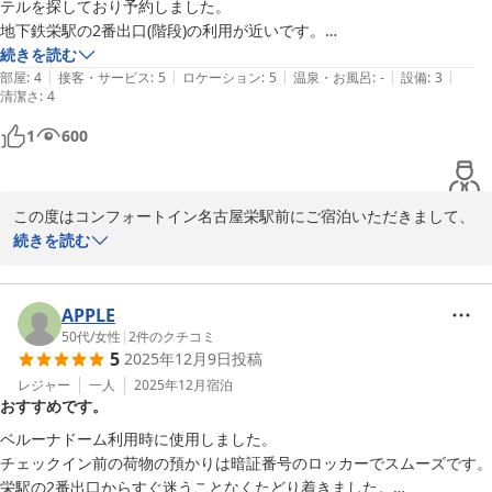
次回名古屋にお越しの際にも、当ホテルをご利用いただけましたら
テルを探しており予約しました。

幸いでございます。

地下鉄栄駅の2番出口(階段)の利用が近いです。

今後ともご愛顧のほどよろしくお願い申し上げます。
荷物が多い人は交差点の反対側にあるサンサシャインサカエ直結の出口
続きを読む
|
|
|
|
|
を利用した方がいいかも。

部屋
:
4
接客・サービス
:
5
ロケーション
:
5
温泉・お風呂
:
-
設備
:
3
コンフォートイン名古屋栄駅前
清潔さ
:
4
設備は決して新しくはありません。ユニットバスへの段差が高いのは人
2026-01-20
によって使いづらいと思います。11階でも救急車のサイレンや車の走
1
600
行音が大きく聞こえたので、気になる人は耳栓の準備が必要です。

フロントスタッフの対応が丁寧で素晴らしかったです。チェックアウト
後にスーツケースをセルフロッカーに入れようと持ち上げたら、すかさ
この度はコンフォートイン名古屋栄駅前にご宿泊いただきまして、
ず声を掛けてくれ補助していただきました。小柄な私にとってスーツケ
誠にありがとうございました。

続きを読む
ースを持ち上げることは難しいため、心遣いがとても嬉しかったです。
また、ご感想をお寄せくださいましたこと、重ねて御礼申し上げま
ありがとうございました。

す。

ドリンクバーも部屋に持って行けるようコップの蓋が用意してあるのが
APPLE
便利でした。代わりに部屋にティーバッグ等はありません。

ご宿泊当日は年末から年明けということもあり、利用のお客様も多
50代
/
女性
|
2
件のクチコミ
ファミマ直結で買い物もしやすかったです。
5
2025年12月9日
投稿
く、またいつも以上に外が賑やかでご迷惑をおかけいたしましたこ
と、大変心苦しく存じます。

レジャー
一人
2025年12月
宿泊
おすすめです。
その中でもスタッフの対応についてお褒めの言葉を頂戴することが
ベルーナドーム利用時に使用しました。

でき、光栄でございます。

チェックイン前の荷物の預かりは暗証番号のロッカーでスムーズです。

いただきましたお声を励みに、今後もスタッフ一同快適なホテルを
栄駅の2番出口からすぐ迷うことなくたどり着きました。
