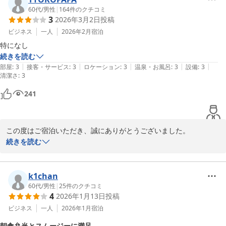
初日のご宿泊料金につきまして、ご期待にそえず、心苦しく存じま
60代
/
男性
|
164
件のクチコミ
3
2026年3月2日
投稿
す。

料金はご予約状況や時期により変動する場合がございますが、今後
ビジネス
一人
2026年2月
宿泊
もご納得いただけるご滞在となるよう努めてまいります。

特になし
続きを読む
そのような中でも、フリードリンクコーナーや朝のスムージー、ス
|
|
|
|
|
部屋
:
3
接客・サービス
:
3
ロケーション
:
3
温泉・お風呂
:
3
設備
:
3
清潔さ
ープ・みそ汁をお楽しみいただけたとのこと、大変嬉しく存じま
:
3
す。

241
ご滞在中のひとときが少しでも快適なものとなっておりましたら幸
いでございます。

この度はご宿泊いただき、誠にありがとうございました。

次回、名古屋にお越しの際も、当ホテルをお選びいただければ幸い
また、お忙しい中ご宿泊の感想をお寄せいただき、重ねて御礼申し
続きを読む
でございます。

上げます。

またのご来館を、スタッフ一同心よりお待ち申し上げております。
コンフォートイン名古屋栄駅前
お部屋や接客、ロケーション、設備、清潔さなど各項目において率
k1chan
2026-04-27
直な評価をお寄せいただき感謝申し上げます。

60代
/
男性
|
25
件のクチコミ
4
2026年1月13日
投稿
今後もお客様により快適に、安心してお過ごしいただけるホテルと
ビジネス
一人
2026年1月
宿泊
なるよう努めてまいります。

朝食弁当とスムージーに満足