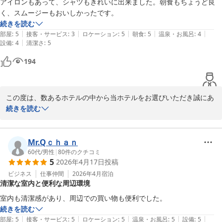
アイロンもあって、シャツもきれいに出来ました。朝食もちょうど良
でございます。

く、スムージーもおいしかったです。
続きを読む
また、名古屋にお越しの際もコンフォートイン名古屋栄駅前をよろ
|
|
|
|
|
部屋
:
5
接客・サービス
:
3
ロケーション
:
5
朝食
:
5
温泉・お風呂
:
4
しくお願い申し上げます。
|
設備
:
4
清潔さ
:
5
コンフォートイン名古屋栄駅前
194
2026-03-09
この度は、数あるホテルの中から当ホテルをお選びいただき誠にあ
りがとうございます。

続きを読む
また、ご宿泊の感想もお寄せくださいましたこと心より御礼申し上
げます。

Mr.Qｃｈａｎ
ごゆっくりお過ごしいただけたようで何よりでございます。

60代
/
男性
|
80
件のクチコミ
5
2026年4月17日
投稿
ウェルカムドリンクサービス、朝のスムージーもお気に召していた
ビジネス
仕事仲間
2026年4月
宿泊
清潔な室内と便利な周辺環境
だけたようで、大変うれしく存じます。

当ホテルでは6時30分から24時までソフトドリンク、スープ、コー
室内も清潔感があり、周辺での買い物も便利でした。
ヒーを無料でご用意しています。

続きを読む
お部屋にもお持ち込みいただけますので、次回ご来館の際もぜひご
|
|
|
|
|
部屋
:
5
接客・サービス
:
5
ロケーション
:
5
温泉・お風呂
:
5
設備
:
5