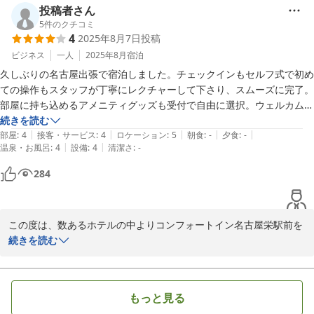
投稿者さん
栄の街について、わかりにくさを感じられたとのことで、ご不便を
5
件のクチコミ
4
2025年8月7日
投稿
おかけいたしましたこと、お詫び申し上げます。

栄駅からのアクセス案内や、目印となる周辺施設のご案内などを工
ビジネス
一人
2025年8月
宿泊
夫し、より快適にお越しいただけるよう努めてまいります。

久しぶりの名古屋出張で宿泊しました。チェックインもセルフ式で初め
ての操作もスタッフが丁寧にレクチャーして下さり、スムーズに完了。
当ホテルは繁華街に位置しており、便利である反面、夜間の騒がし
部屋に持ち込めるアメニティグッズも受付で自由に選択。ウェルカムド
さに関してはご迷惑をおかけする場合もございますが、「眠ること
リンクサービスも充実。宿泊した部屋はシングルタイプでしたが、綺麗
続きを読む
はできました」とのお言葉をいただき、安堵しております。

|
|
|
|
|
に清掃されており、ベッドも枕もキチンとメイクされていて、バス・ト
部屋
:
4
接客・サービス
:
4
ロケーション
:
5
朝食
:
-
夕食
:
-
|
|
温泉・お風呂
:
4
設備
:
4
清潔さ
:
-
イレも快適。シャワーの水圧も完璧！数種類の切り替えが出来る機能性
次回名古屋にお越しの際にも、当ホテルをご利用いただけましたら
のヘッドでした。全館禁煙なので、タバコ臭も無く空調もカビ臭さは感
284
幸いでございます。

じません。ホテルを出たら栄エリア繁華街も徒歩2分。かなり便利な立
またのご来館を、スタッフ一同心よりお待ち申し上げております。
地で助かりました。インバウンド宿泊の方々も多かったですが、夜間の
館内も騒がしく無く快適に眠れました。部屋の設備で欲しかったのは、
2025-08-29
この度は、数あるホテルの中よりコンフォートイン名古屋栄駅前を
PCが出来る机。ビジネス宿泊だったので、部屋での事務ワークがちょ
お選びいただき、誠にありがとうございます。

続きを読む
っとやり辛かったです。総合的にかなり優秀なホテルでした！また利用
また、ご感想をお寄せくださいましたこと、重ねて御礼申し上げま
されていただきます。
す。

もっと見る
セルフチェックインの際にはスタッフのご案内がお役に立てたよう