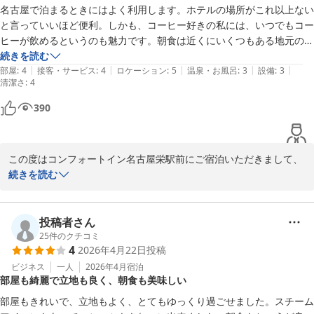
最も基本であるべきお部屋の清潔さにおいて、このようなご指摘を
名古屋で泊まるときにはよく利用します。ホテルの場所がこれ以上ない
いただいてしまいましたこと、重く受け止めております。

と言っていいほど便利。しかも、コーヒー好きの私には、いつでもコー
ヒーが飲めるというのも魅力です。朝食は近くにいくつもある地元の喫
特に、髪の毛がキャリーケースのタイヤに絡むほど清掃が行き届い
茶店を巡っています。これも楽しみの一つです。
続きを読む
ていなかったことは、客室清掃および最終確認が不十分であった結
|
|
|
|
|
部屋
:
4
接客・サービス
:
4
ロケーション
:
5
温泉・お風呂
:
3
設備
:
3
清潔さ
果であり、弁解の余地もございません。

:
4
また、リモコンのようにお客様が直接手にされる備品にまで不備が
390
あったことにつきましても、衛生管理意識の不足として深く反省し
ております。

この度はコンフォートイン名古屋栄駅前にご宿泊いただきまして、
今回のご指摘を受け、清掃手順だけでなく、清掃後の点検方法につ
誠にありがとうございました。

続きを読む
いても改めて見直し、清掃後の確認の徹底を図ってまいります。

また、ご感想をお寄せくださいましたこと、重ねて御礼申し上げま
す。

貴重なご意見をお寄せいただき、ありがとうございました。
投稿者さん
コンフォートイン名古屋栄駅前
快適にお過ごしいただけたようで、大変嬉しく存じます。

25
件のクチコミ
2026-03-24
4
2026年4月22日
投稿
コーヒーは滞在中、深夜0時まで何度でもご利用いただけます。

ビジネス
一人
2026年4月
宿泊
部屋も綺麗で立地も良く、朝食も美味しい
お部屋に持ち込んでお部屋でゆっくりお召し上がりいただくことも
できます。

部屋もきれいで、立地もよく、とてもゆっくり過ごせました。スチーム
夜のゆったりした時間や朝の時間などに活用いただけましたら幸い