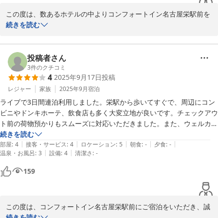
今後も快適なご滞在を提供できるよう、スタッフ一丸となって、よ
り良いホテルづくりに尽力してまいります。

この度は、数あるホテルの中よりコンフォートイン名古屋栄駅前を
お客様のまたのご来館を、スタッフ一同お待ち申し上げておりま
お選びいただき、誠にありがとうございます。

続きを読む
す。
また、お忙しい中ご投稿をいただきまして、心より御礼申し上げま
す。

2025-09-25
投稿者さん
当館でのご滞在にご満足いただけましたことを大変嬉しく存じま
3
件のクチコミ
4
2025年9月17日
投稿
す。

お客様の旅が実りあるものとなりますよう、スタッフ一同明るい笑
レジャー
家族
2025年9月
宿泊
顔で気配りある対応を心がけ、皆様のご滞在を全力でサポートして
ライブで3日間連泊利用しました。栄駅から歩いてすぐで、周辺にコン
おります。

ビニやドンキホーテ、飲食店も多く大変立地が良いです。チェックアウ
ト前の荷物預かりもスムーズに対応いただきました。また、ウェルカム
また、充電ケーブルの件につきましての貴重なご意見ありがとうご
ドリンクや朝にスムージーがあるのも大変有難いです。スムージーすご
続きを読む
ざいます。

|
|
|
|
|
く美味しかったです！部屋もコンパクトながら綺麗で居心地が良く、イ
部屋
:
4
接客・サービス
:
4
ロケーション
:
5
朝食
:
-
夕食
:
-
現在はフロントにて充電ケーブルの貸し出しを行っております。

|
|
温泉・お風呂
:
3
設備
:
4
清潔さ
:
-
ンテリアもオシャレで明るく快適でした。個人的にエアコンの効きがよ
くこの季節にはありがたかったです。スタッフの方のサービスも過不足
159
室内用スリッパの交換でございますが、当ホテルではエコの観点か
なく理想の滞在になりました。オススメです！
ら連泊中のスリッパの交換は行っておりませんが、もしご希望がご
ざいましたらフロントにて対応させていただいております。

お気軽にお声掛けくださいませ。

この度は、コンフォートイン名古屋栄駅前にご宿泊をいただき、誠
にありがとうございました。

続きを読む