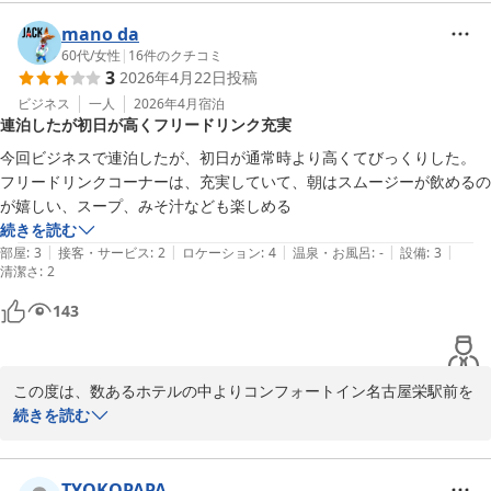
す。

mano da
ウェルカムドリンクサービスでは、6時30分〜24時までの間、お好
60代
/
女性
|
16
件のクチコミ
3
2026年4月22日
投稿
きな時間にお好きなだけ豆から挽いたコーヒーやソフトドリンク、
スープを召し上がっていただけます。

ビジネス
一人
2026年4月
宿泊
連泊したが初日が高くフリードリンク充実
朝6時30分〜9時30分の間にはスムージーも登場します。

今回ビジネスで連泊したが、初日が通常時より高くてびっくりした。

当ホテルは名古屋市営地下鉄東山線、名城線「栄」駅２番出口から
フリードリンクコーナーは、充実していて、朝はスムージーが飲めるの
徒歩1分の場所にあり、観光やビジネスにも便利な立地にございま
が嬉しい、スープ、みそ汁なども楽しめる
す。

続きを読む
|
|
|
|
|
部屋
:
3
接客・サービス
:
2
ロケーション
:
4
温泉・お風呂
:
-
設備
:
3
清潔さ
これからも全てのお客様にご満足いただけるようサービスに磨きを
:
2
かけて参ります。

143
今後ともコンフォートイン名古屋栄駅前ならびに全国のコンフォー
トホテルをご愛顧賜りますよう、お願い申し上げます。

お客様のまたのご利用を、心よりお待ち申し上げております。
この度は、数あるホテルの中よりコンフォートイン名古屋栄駅前を
コンフォートイン名古屋栄駅前
お選びいただき、誠にありがとうございます。

続きを読む
2026-04-30
また、ご感想をお寄せくださいましたこと、重ねて御礼申し上げま
す。

TYOKOPAPA