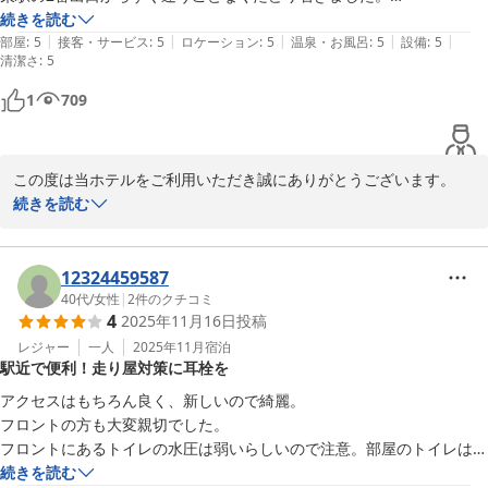
目指して邁進して参ります。

コンサートで遅くなっても女性1人でも不安はなかったです。

続きを読む
|
|
|
|
|
立地は最高。主な商業施設も徒歩でした。

部屋
:
5
接客・サービス
:
5
ロケーション
:
5
温泉・お風呂
:
5
設備
:
5
清潔さ
名古屋にまたお越しの際はコンフォートイン名古屋栄駅前を何卒よ
:
5
夜も静かでした。

ろしくお願い申し上げます。

チェックインも自動で必要以上に人と接することなく気軽に利用できる
1
709
お客様のまたのご来館を心よりお待ちしております。
のもよかったです。

困った場合はすぐに声はかけていただけました。

コンフォートイン名古屋栄駅前
ファミリーマートも一階にありとても便利でした。

2026-01-06
この度は当ホテルをご利用いただき誠にありがとうございます。

コンサートでよくいろんなホテル利用しますが私はせひ今後も利用させ
また、ご感想をお寄せくださいましたこと、重ねて御礼申し上げま
続きを読む
す。

ベルーナドームでのご利用に際し、当館の立地や施設がお役立てで
12324459587
きたようで安堵しております。

40代
/
女性
|
2
件のクチコミ
4
2025年11月16日
投稿
女性お一人でのご利用でも安心してお過ごしいただけたとのこと、
レジャー
一人
2025年11月
宿泊
駅近で便利！走り屋対策に耳栓を
安心・快適な環境づくりに努める者として大変光栄に存じます。

アクセスはもちろん良く、新しいので綺麗。

周辺商業施設へのアクセスや、館内の静かな環境、1階のファミリ
フロントの方も大変親切でした。

ーマートなどもご満足いただけたようで何よりでございます。

フロントにあるトイレの水圧は弱いらしいので注意。部屋のトイレは大
スタッフへの温かいお言葉まで頂戴し、重ねて御礼申し上げます。

丈夫でした。

続きを読む