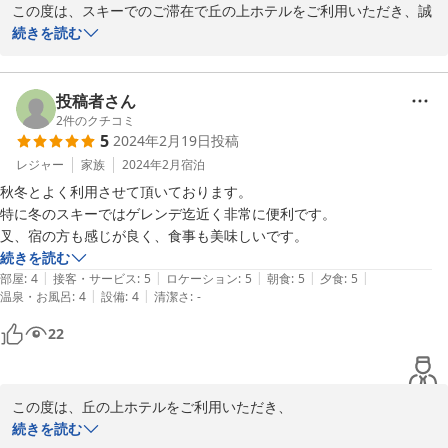
この度は、スキーでのご滞在で丘の上ホテルをご利用いただき、誠
にありがとうございました。

続きを読む
ゴンドラやリフト乗場に近い立地で楽しんでいただけて、大変嬉し
く思います。

また、お食事がお腹いっぱいになるほどおいしくご提供できたこ
投稿者さん
と、大変喜ばしく思います。

2
件のクチコミ
5
2024年2月19日
投稿
またの機会に、是非お越しください。

貴重な口コミをありがとうございました。
レジャー
家族
2024年2月
宿泊
秋冬とよく利用させて頂いております。

2024-03-06
特に冬のスキーではゲレンデ迄近く非常に便利です。

叉、宿の方も感じが良く、食事も美味しいです。
続きを読む
|
|
|
|
|
部屋
:
4
接客・サービス
:
5
ロケーション
:
5
朝食
:
5
夕食
:
5
|
|
温泉・お風呂
:
4
設備
:
4
清潔さ
:
-
22
この度は、丘の上ホテルをご利用いただき、

誠にありがとうございました。

続きを読む