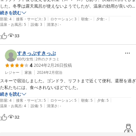
した。冬季は露天風呂が使えないようでしたが、温泉の効用が良いの
か、内風呂だけでも十分体を癒すことができました。全体的に満足でき
続きを読む
|
|
|
|
|
たものの、駐車場の場所が現地で案内を受けるまでわからなかったの
部屋
:
4
接客・サービス
:
3
ロケーション
:
3
朝食
:
-
夕食
:
-
|
|
温泉・お風呂
:
5
設備
:
3
清潔さ
:
-
で、総合評価は「4」とさせていただきました。(公式ホームページには
建物の前にあると記載がありますが、実際は荷物を下ろして徒歩5分程
33
度の場所に駐車します）
すきっぷすきっぷ
60代
/
女性
|
2
件のクチコミ
4
2024年2月26日
投稿
レジャー
家族
2024年2月
宿泊
スキーで宿泊しました。ゴンドラ、リフトまで近くて便利。還暦を過ぎ
た私たちには、食べきれないほどでした。
続きを読む
|
|
|
|
|
部屋
:
4
接客・サービス
:
5
ロケーション
:
5
朝食
:
5
夕食
:
5
|
|
温泉・お風呂
:
4
設備
:
5
清潔さ
:
-
32