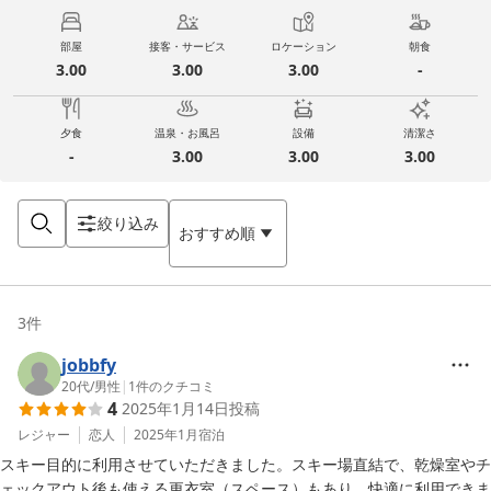
部屋
接客・サービス
ロケーション
朝食
3.00
3.00
3.00
-
夕食
温泉・お風呂
設備
清潔さ
-
3.00
3.00
3.00
絞り込み
おすすめ順
3
件
jobbfy
20代
/
男性
|
1
件のクチコミ
4
2025年1月14日
投稿
レジャー
恋人
2025年1月
宿泊
スキー目的に利用させていただきました。スキー場直結で、乾燥室やチ
ェックアウト後も使える更衣室（スペース）もあり、快適に利用できま