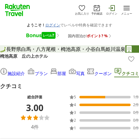
お気に入り
予約確認
ログイン
メニュー
長野県
白馬・八方尾根・栂池高原・小谷
白馬姫川温泉
栂池高原 丘の上ホテル
施設紹介
プラン
部屋
写真
クーポン
クチコミ
クチコミ
総合評価
5
1
件
3.00
4
2
件
3
0
件
2
0
件
4
件
1
0
件