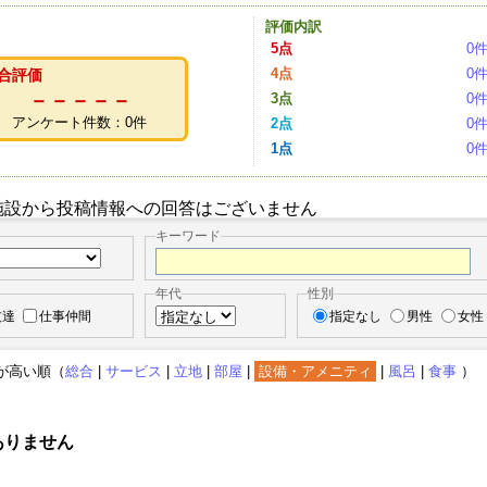
評価内訳
5点
0
4点
0
合評価
－－－－－
3点
0
アンケート件数：0件
2点
0
1点
0
施設から投稿情報への回答はございません
キーワード
年代
性別
友達
仕事仲間
指定なし
男性
女性
が高い順（
総合
|
サービス
|
立地
|
部屋
|
設備・アメニティ
|
風呂
|
食事
）
ありません