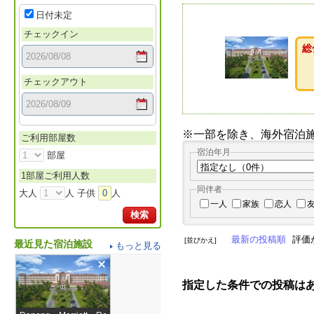
日付未定
チェックイン
総
チェックアウト
※一部を除き、海外宿泊
ご利用部屋数
宿泊年月
部屋
1部屋ご利用人数
同伴者
大人
人 子供
0
人
一人
家族
恋人
検索
最新の投稿順
評価
[並びかえ]
最近見た宿泊施設
もっと見る
指定した条件での投稿は