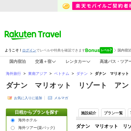
国内宿泊
交通＋宿
レンタカー
高速バス・ツア
海外旅行
>
東南アジア
>
ベトナム
>
ダナン
>
ダナン マリオット リゾ
ダナン マリオット リゾート アンド スパ(D
お気に入りに追加
メルマガ
日程からプランを探す
施設紹介
プラン一覧
海外ホテル
ダナン マリオット リ
海外ツアー(楽パック)